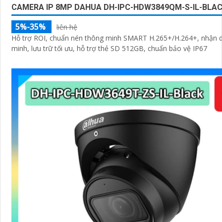
CAMERA IP 8MP DAHUA DH-IPC-HDW3849QM-S-IL-BLA
5%-35%
liên hệ
Hỗ trợ ROI, chuẩn nén thông minh SMART H.265+/H.264+, nhận d
minh, lưu trữ tối ưu, hỗ trợ thẻ SD 512GB, chuẩn bảo vệ IP67