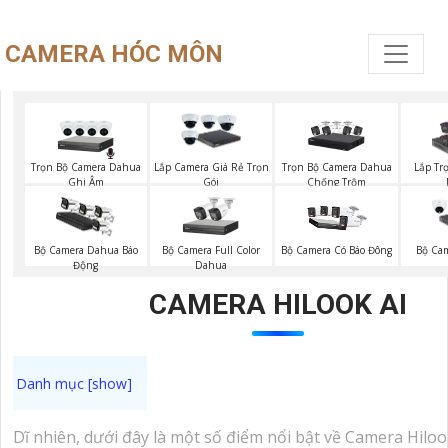
CAMERA HÓC MÔN
Trọn Bộ Camera Dahua
Trọn Bộ Camera Dahua
Lắp Camera Giá Rẻ Trọn
Lắp Tr
Ghi Âm
Chống Trộm
Gói
Bộ Camera Full Color
Bộ Camera Dahua Báo
Bộ Camera Có Báo Đông
Bộ Ca
Dahua
Động
CAMERA HILOOK AI
Dĩ nhiên, dưới đây là một số điểm nổi bật về Camera Hilo