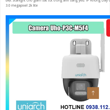
biệt Starlight cho giám sát tốt trong ánh sáng yếu. IP Không Dây 
3.0 megapixel 2k lite