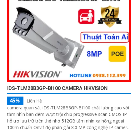
IDS-TLM28B3GP-BI100 CAMERA HIKVISION
45%
Liên Hệ
camera quan sát iDS-TLM28B3GP-BI100 chất lượng cao với
tầm nhìn ban đêm vượt trội chip progressive scan CMOS IP
hỗ trợ lưu trữ trên thẻ nhớ 512GB tầm nhìn xa hồng ngoại
100m chuẩn Onvif độ phân giải 8.0 MP công nghệ IP camera
AI nhận diện biển số xe tốc độ cao màu sắc sáng đẹp phù