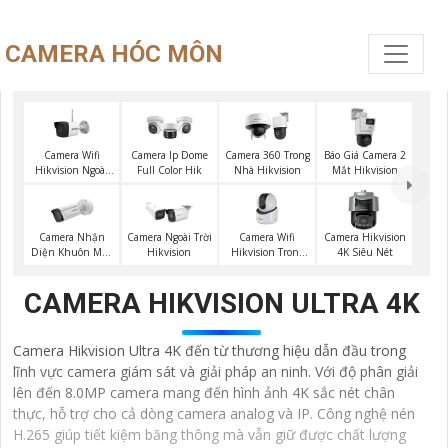
CAMERA HÓC MÔN
Camera Wifi
Báo Giá Camera 2
Camera Ip Dome
Camera 360 Trong
Hikvision Ngoài
Mắt Hikvision
Full Color Hik
Nhà Hikvision
Trời
Camera Nhận
Camera Wifi
Camera Ngoài Trời
Camera Hikvision
Diện Khuôn Mặt
Hikvision Trong
Hikvision
4K Siêu Nét
Hikvision
Nhà
CAMERA HIKVISION ULTRA 4K
Camera Hikvision Ultra 4K đến từ thương hiệu dẫn đầu trong
lĩnh vực camera giám sát và giải pháp an ninh. Với độ phân giải
lên đến 8.0MP camera mang đến hình ảnh 4K sắc nét chân
thực, hỗ trợ cho cả dòng camera analog và IP. Công nghệ nén
H.265 giúp tiết kiệm băng thông mà vẫn giữ được chất lượng