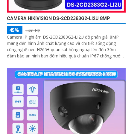
CAMERA HIKIVISION DS-2CD2383G2-LI2U 8MP
45%
Liên Hệ
Camera IP ghi âm DS-2CD2383G2-LI2U độ phân giải 8MP
mang đến hình ảnh chất lượng cao và chi tiết sống động
công nghệ nén H265+ quan sát hồng ngoại lên đến 30m
đảm bảo an ninh ban đêm hiệu quả chuẩn IP67 chống nước
và bụi bẩn giúp camera hoạt động bền bỉ trong mọi điều kiện
môi trường.