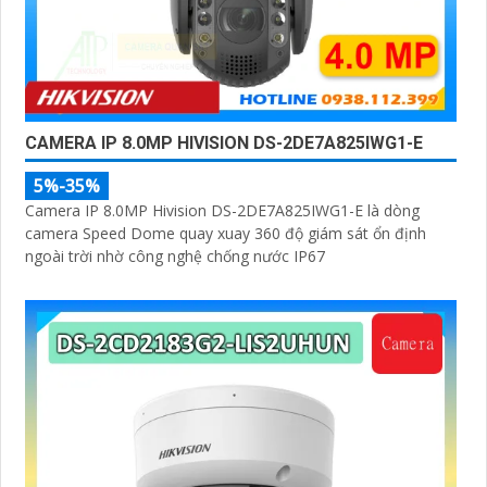
CAMERA IP 8.0MP HIVISION DS-2DE7A825IWG1-E
5%-35%
Camera IP 8.0MP Hivision DS-2DE7A825IWG1-E là dòng
camera Speed Dome quay xuay 360 độ giám sát ổn định
ngoài trời nhờ công nghệ chống nước IP67