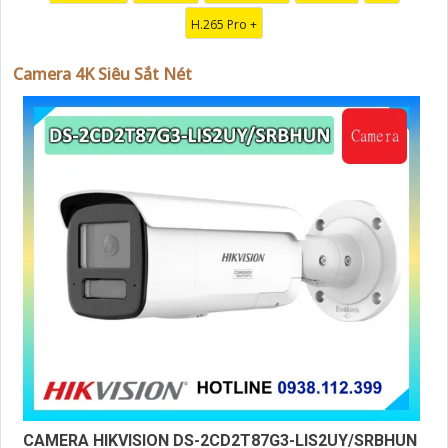
cho hệ thống an ninh của bạn."
H.265 Pro +
Camera 4K Siêu Sắt Nét
'
CAMERA HIKVISION DS-2CD2T87G3-LIS2UY/SRBHUN