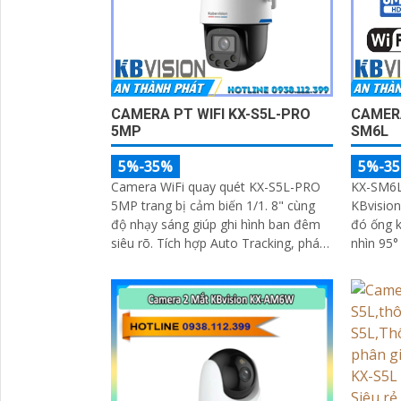
CAMERA PT WIFI KX-S5L-PRO
CAMERA
5MP
SM6L
5%-35%
5%-3
Camera WiFi quay quét KX-S5L-PRO
KX-SM6L 
5MP trang bị cảm biến 1/1. 8" cùng
KBvision
độ nhạy sáng giúp ghi hình ban đêm
đó ống k
siêu rõ. Tích hợp Auto Tracking, phát
nhìn 95°
'
hiện người, phương tiện, quay quét
điều khi
tự...