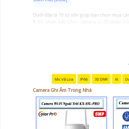
Dưới đây là 10 tư vấn giúp bạn chọn mua cam
1:
Độ phân giải: Chọn camera có độ phân giải 
để có thể quan sát được nhiều góc khác nha
có hình ảnh chất lượng vào buổi tối.
4:
Kết nố
Chọn camera có khả năng lưu trữ hình ảnh 
xoay và zoom giúp bạn điều chỉnh góc quay 
ảnh mọi lúc mọi nơi qua điện thoại.◗
8:
Chế đ
kiến.
9:
Tích hợp microphone và loa: Camera có
camera từ các thương hiệu uy tín để chắc ch
Mic Và Loa
IP66
3D DNR
AI
Du
Camera Ghi Âm Trong Nhà