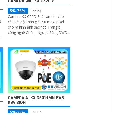
CAMERA WIFI KX-C52D-8
5%-35%
liên hệ
Camera KX-C52D-8 là camera cao
ải
cấp với độ phân giải 5.0 megapixel
cho ra hình ảnh sắc nét. Trang bị
công nghệ Chống Ngược Sáng DWDR
h
và thiếu sáng Full Color 30m camera
hoàn hảo...
CAMERA AI KX-D5014MN-EAB
KBVISION
5%-35%
liên hệ