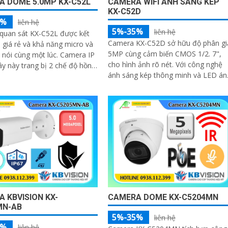
 DOME 5.0MP KX-C52L
CAMERA WIFI ÁNH SÁNG KÉP
KX-C52D
5%
liên hệ
5%-35%
liên hệ
quan sát KX-C52L được kết
Camera KX-C52D sở hữu độ phân gi
 giá rẻ và khả năng micro và
5MP cùng cảm biến CMOS 1/2. 7",
i cùng một lúc. Camera IP
cho hình ảnh rõ nét. Với công nghệ
y này trang bị 2 chế độ hồng
ánh sáng kép thông minh và LED án
 led trợ sáng giúp giám sát
sáng ấm tầm xa 30m, thiết bị giúp
hiệu quả, thiết kế dome nhỏ
ghi...
ra gốc nhìn rộng đáng để
ảo
 KBVISION KX-
CAMERA DOME KX-C5204MN
MN-AB
5%-35%
liên hệ
5%
liên hệ