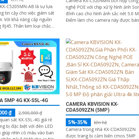
Camera KX-C5204MN tích hợp công
KX-C5205MN-AB là sự lựa
nghệ POE với chip xử lý hình ảnh So
g tin cậy cho việc giám sát
đỉnh cao cho hình ảnh sắc nét 5.0 M
p nguồn
Điểm làm cho camera này được bán
n kim loại chắc
nhiều hơn là khả năng giám sát ban..
khả năng chống nước IP 67.
hân giải 5
 5MP 4G KX-S5L-4G
CAMERA KBVISION KX-
CDA5092ZN (5MP)
000 ₫
2,900,000 ₫
uan sát KX-S5L-4G giá rẻ
5%-35%
liên hệ
ng bị đặc biệt với đèn LED
Camera trong nhà KX-CDA5092ZN
 giúp nhìn có màu vào ban
được trang bị cảm biến cmos 5MP