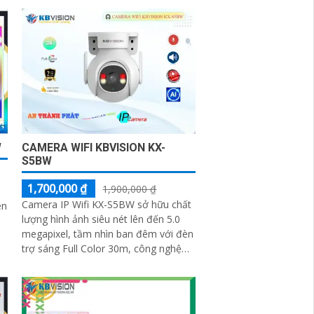
giúp...
W
CAMERA WIFI KBVISION KX-
S5BW
1,700,000 ₫
1,900,000 ₫
Camera IP Wifi KX-S5BW sở hữu chất
èn
lượng hình ảnh siêu nét lên đến 5.0
megapixel, tầm nhìn ban đêm với đèn
trợ sáng Full Color 30m, công nghệ
chống ngược sáng DWDR, khả năng
quay...