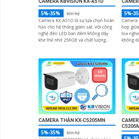
CAMERA KBVISION KX-A51D
CAMERA
5%-35%
5%-3
liên hệ
Camera KX-A51D là sự lựa chọn hoàn
Camera 
hảo cho hệ thống giám sát. Với công
hợp giữa
nghệ đèn LED ban đêm không dây
loa nghe nó
khe thẻ nhớ 256GB và chất lượng
không dâ
hình ảnh 5.0 MP hình ảnh sắc nét
ngoại và
ban đêm 
gọn cho 
tham kh
CAMERA THÂN KX-C5205MN
CAMERA
C5205
5%-35%
liên hệ
5%-3