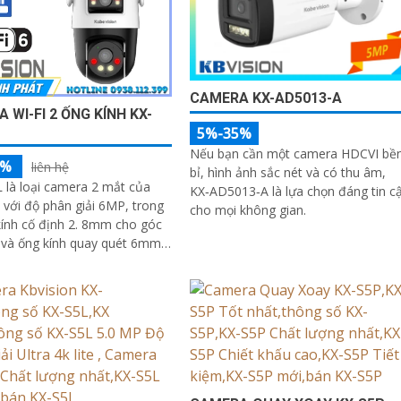
CAMERA KX-AD5013-A
 WI-FI 2 ỐNG KÍNH KX-
5%-35%
Nếu bạn cần một camera HDCVI bề
5%
liên hệ
bỉ, hình ảnh sắc nét và có thu âm,
là loại camera 2 mắt của
KX‑AD5013‑A là lựa chọn đáng tin c
 với độ phân giải 6MP, trong
cho mọi không gian.
ính cố định 2. 8mm cho góc
 và ống kính quay quét 6mm
ển từ xa góc ngang 352°