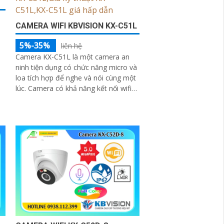
CAMERA WIFI KBVISION KX-C51L
5%-35%
liên hệ
Camera KX-C51L là một camera an
ninh tiện dụng có chức năng micro và
loa tích hợp để nghe và nói cùng một
h
lúc. Camera có khả năng kết nối wifi
và sử dụng công nghệ ánh sáng kép
cho hình ảnh sắc nét đến 5