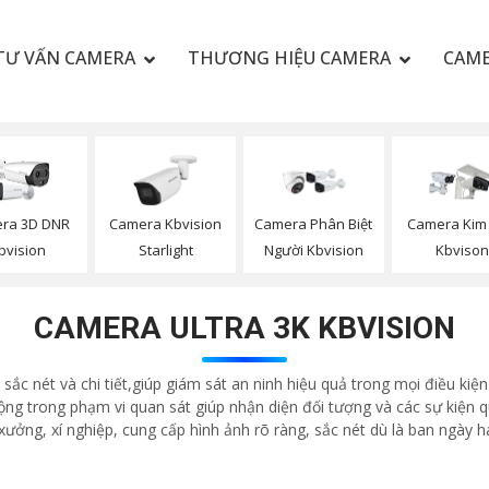
TƯ VẤN CAMERA
THƯƠNG HIỆU CAMERA
CAME
ra 3D DNR
Camera Kbvision
Camera Phân Biệt
Camera Kim 
bvision
Starlight
Người Kbvision
Kbvison
CAMERA ULTRA 3K KBVISION
c nét và chi tiết,giúp giám sát an ninh hiệu quả trong mọi điều kiện 
động trong phạm vi quan sát giúp nhận diện đối tượng và các sự kiện
xưởng, xí nghiệp, cung cấp hình ảnh rõ ràng, sắc nét dù là ban ngày 