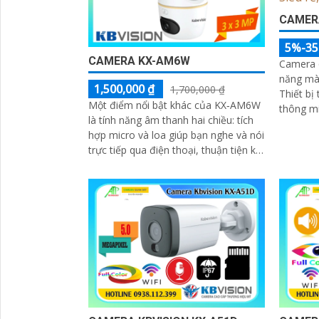
CAMERA
5%-3
CAMERA KX-AM6W
Camera 
năng màu
1,500,000 ₫
1,700,000 ₫
Thiết bị
Một điểm nổi bật khác của KX‑AM6W
thông m
là tính năng âm thanh hai chiều: tích
định sẵn
hợp micro và loa giúp bạn nghe và nói
trực tiếp qua điện thoại, thuận tiện khi
bạn muốn nhắc nhở người nhà, trò
chuyện với khách hoặc cảnh báo
người lạ. Kết hợp với khả năng lưu trữ
thẻ nhớ và xem lại nhanh chóng, đây
thực sự là giải pháp giám sát thông
minh, gọn nhẹ mà vô cùng hiệu quả