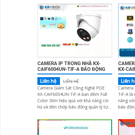
quả giám sát.
CAMERA IP TRONG NHÀ KX-
CAMERA
CAIF6004UN-TIF-A BÁO ĐỘNG
KX-CAI
Liên hệ
Liên h
LIÊN HỆ
Camera Giám Sát Công Nghệ POE
Camera 
KX-CAiF6004UN-TiF-A ban đêm Full
TiF-A là
Color 30m hiệu quả với khả năng còi
năng với
hú và đèn chớp báo động quản lý từ
báo động
xa. Lắp trong nhà phù hợp văn phòng,
và linh ho
gia đình, cửa hàng
nghệ...