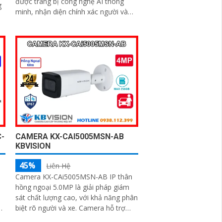
được trang bị công nghệ AI thông
g
minh, nhận diện chính xác người và
xe. Tích hợp WDR 120dB chống
ngược sáng, tầm nhìn...
-
CAMERA KX-CAI5005MSN-AB
KBVISION
45%
Liên Hệ
Camera KX-CAi5005MSN-AB IP thân
hồng ngoại 5.0MP là giải pháp giám
sát chất lượng cao, với khả năng phân
biệt rõ người và xe. Camera hỗ trợ
tầm xa hồng ngoại lên đến 60m,