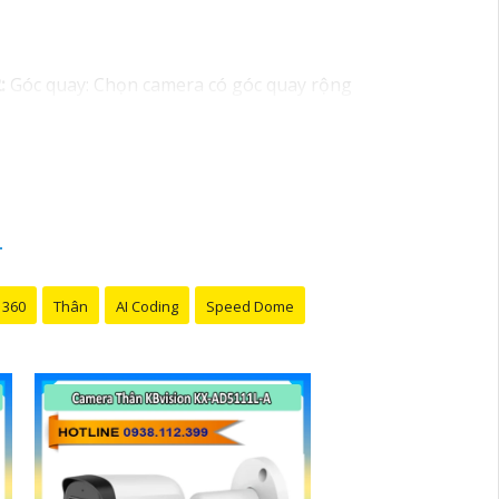
:
Góc quay: Chọn camera có góc quay rộng
n sát ban đêm với hồng ngoại sẽ giúp bạn
ài đặt và di chuyển.✨
5:
Khả năng lưu trữ:
hức năng xoay, zoom: Camera có chức năng
ng dụng di động để bạn có thể xem hình
o bạn khi phát hiện chuyển động ngoài dự
gười ở nhà.
10:
Thương hiệu uy tín: Chọn
tốt.
 360
Thân
AI Coding
Speed Dome