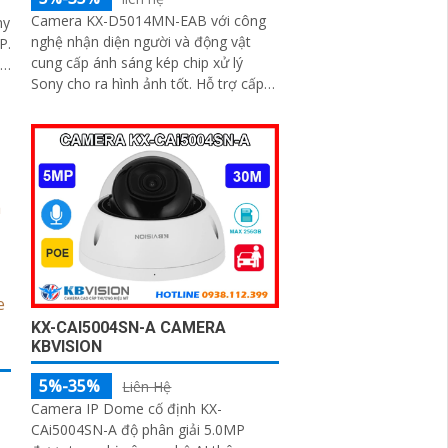
Camera KX-D5014MN-EAB với công
ny
nghệ nhận diện người và động vật
P.
cung cấp ánh sáng kép chip xử lý
Sony cho ra hình ảnh tốt. Hỗ trợ cấp
.
nguồn POE đèn hồng ngoại 40m cho
hình ảnh màu ban đêm
KX-CAI5004SN-A CAMERA
KBVISION
5%-35%
Liên Hệ
Camera IP Dome cố định KX-
CAi5004SN-A độ phân giải 5.0MP