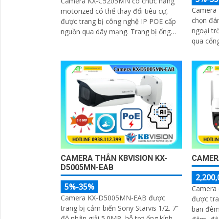
Camera KX-C5205MN có chức năng
Camera 
motorized có thể thay đổi tiêu cự,
chọn đán
được trang bị công nghệ IP POE cấp
ngoại trời. Với khả năng cấ
nguồn qua dây mạng. Trang bị ống
qua cổng RJ45. Thâ
kính có độ phân giải 5
chắn và 
Với độ p
CAMERA THÂN KBVISION KX-
CAMERA
D5005MN-EAB
2,200,
5%-35%
Camera q
Camera KX-D5005MN-EAB được
được tra
trang bị cảm biến Sony Starvis 1/2. 7”
ban đêm
độ phân giải 5.0MP, hỗ trợ ống kính