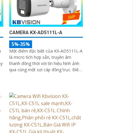
CAMERA KX-AD5111L-A
5%-35%
n
Một điểm đặc biệt của KX‑AD5111L‑A
là micro tích hợp sẵn, truyền âm
ậy
thanh đồng thời với tín hiệu hình ảnh
qua cùng một sợi cáp đồng trục. Điều
này giúp bạn không cần lắp đặt thêm
micro rời, giảm thiểu chi phí và thời
gian thi công