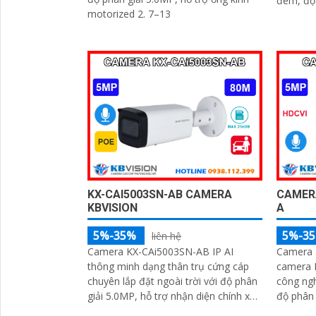
đêm, độ 
motorized 2. 7–13
ảnh 3k s
chớp, kh
tượng
KX-CAI5003SN-AB CAMERA
CAMERA
KBVISION
A
5%-35%
5%-3
liên hệ
Camera KX-CAi5003SN-AB IP AI
Camera 
thông minh dạng thân trụ cứng cáp
camera 
chuyên lắp đặt ngoài trời với độ phân
công ng
giải 5.0MP, hỗ trợ nhận diện chính xác
độ phân 
người và phương tiện, nâng cao hiệu
nét suốt