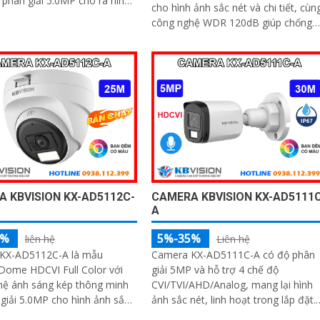
phân giải 5.0MP cho ra hình
cho hình ảnh sắc nét và chi tiết, cùn
ắc nét, hỗ trợ còi hú và đèn
công nghệ WDR 120dB giúp chống
ả năng đàm thoại 2 chiều ấn
ngược sáng hiệu quả. Tích hợp hồng
ngoại 30m, mic thu âm và các tính
năng thông minh như phát hiện
chuyển động, nâng cao giám sát an
ninh
 KBVISION KX-AD5112C-
CAMERA KBVISION KX-AD5111C
A
5%
5%-35%
liên hệ
Liên hệ
KX-AD5112C-A là mẫu
Camera KX-AD5111C-A có độ phân
Dome HDCVI Full Color với
giải 5MP và hỗ trợ 4 chế độ
hệ ánh sáng kép thông minh
CVI/TVI/AHD/Analog, mang lại hình
giải 5.0MP cho hình ảnh sắc
ảnh sắc nét, linh hoạt trong lắp đặt.
 ngày đêm.
Công nghệ Full Color với ánh sáng