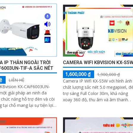
kép thông minh giúp quan sát rõ cả
ngày lẫn đêm, với tầm xa đèn LED
trắng 20m và hồng ngoại 30m
 IP THÂN NGOÀI TRỜI
CAMERA WIFI KBVISION KX-S5
F6003UN-TIF-A SẮC NÉT
1,600,000 ₫
1,900,000 ₫
ệ
LIÊN HỆ
Camera IP Wifi KX-S5W với hình ảnh
KBvision KX-CAiF6003UN-
chất lượng sắc nét 5.0 megapixel, đ
 một giải pháp an ninh đa
trợ sáng Full Color 30m, khả năng
 chức năng hỗ trợ đèn và còi
xoay 360 độ, thu âm và âm thanh. .
 tại chỗ mang lại sự tiện lợi
ạt trong lắp đặt. Công