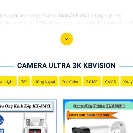
era ghi âm trong nhà với hình ảnh chất lượng sắc nét:
cao, ít nhất là 1080p để nâng cao an toàn hình ảnh rõ nét.
2
u.
3:
Chất lượng hình ảnh ban đêm: Camera có chức năng qua
i không dây: Chọn camera có kết nối không dây để dễ dàng c
trên thẻ nhớ hay đám mây để dễ dàng xem lại khi cần.⋙
6:
C
một cách linh hoạt.🤵
7:
Ứng dụng di động: Chọn camera có ứ
ộ báo động: Camera có chế độ báo động sẽ gửi cảnh báo ch
CAMERA ULTRA 3K KBVISION
 tích hợp microphone và loa giúp bạn nghe và nói lại với n
ắn hơn chất lượng sản phẩm và dịch vụ hỗ trợ sau bán hàng 
al Light
78°
Hồng Ngoại
Full Color
2.0 MP
CMOS
Xoay