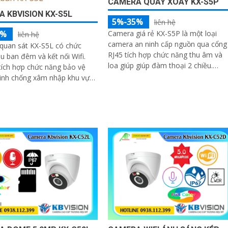
CAMERA QUAY XOAY KX-S5P
 KBVISION KX-S5L
5%-35%
liên hệ
5%
Camera giá rẻ KX-S5P là một loại
liên hệ
camera an ninh cấp nguồn qua cổng
quan sát KX-S5L có chức
RJ45 tích hợp chức năng thu âm và
 ban đêm và kết nối Wifi.
loa giúp giúp đàm thoại 2 chiều.
 tích hợp chức năng bảo vệ
Camera cũng được trang bị chống
inh chống xâm nhập khu vực
ngược sáng DWDR mang lại hình ản
 trên ống kính
rõ nét ở mọi điều kiện ánh sáng