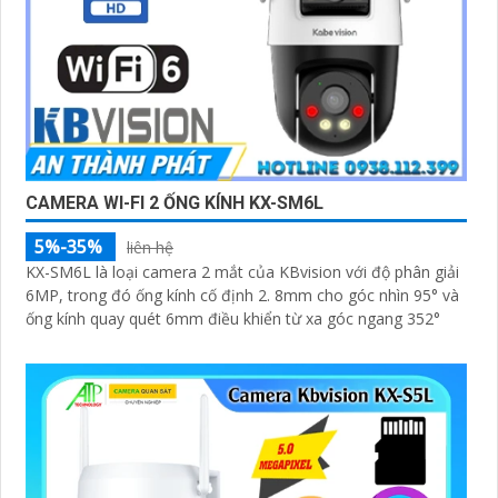
CAMERA WI-FI 2 ỐNG KÍNH KX-SM6L
5%-35%
liên hệ
KX-SM6L là loại camera 2 mắt của KBvision với độ phân giải
6MP, trong đó ống kính cố định 2. 8mm cho góc nhìn 95° và
ống kính quay quét 6mm điều khiển từ xa góc ngang 352°