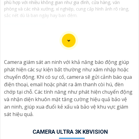
phù hợp với nhiều không gian như gia đình, cửa hàng, văn
phòng và các nhà xưởng, xí nghiệp, cung cấp hình ảnh rõ ràng,
sắc nét dù là ban ngày hay ban đêm.
Chào bạn, dưới đây là một số câu giới thiệu cho việc
mua Camera Kbvision với chiết khấu cao và giải pháp
Camera giám sát an ninh với khả năng báo động giúp
phù hợp trong ngữ cảnh của một đại lý công nghệ:
phát hiện các sự kiện bất thường như xâm nhập hoặc
🛃
1:
"Chào anh/chị! Bạn đang tìm kiếm Camera Kbvision
chuyển động. Khi có sự cố, camera sẽ gửi cảnh báo qua
với chiết khấu hấp dẫn? Hãy đến với chúng tôi để nhận
điện thoại, email hoặc phát ra âm thanh còi hú, đèn
ưu đãi đặc biệt và được tư vấn về giải pháp chính xác
chớp tại chỗ. Các tính năng như phát hiện chuyển động
nhất cho nhu cầu an ninh của bạn!"
và nhận diện khuôn mặt tăng cường hiệu quả bảo vệ
️🏅️
2:
"Bạn muốn mua Camera Kbvision với giá ưu đãi và
an ninh, giúp xua đuổi kẻ xấu và bảo vệ khu vực giám
giải pháp phù hợp? Liên hệ ngay với chúng tôi để được
sát hiệu quả.
hỗ trợ tốt nhất từ đội ngũ chuyên gia có kinh nghiệm!"
️🥈
3:
"Chúng tôi cam kết cung cấp Camera Kbvision
chính hãng với chiết khấu cao nhất trên thị trường. Hãy
CAMERA ULTRA 3K KBVISION
đến với chúng tôi để trải nghiệm dịch vụ tốt nhất và