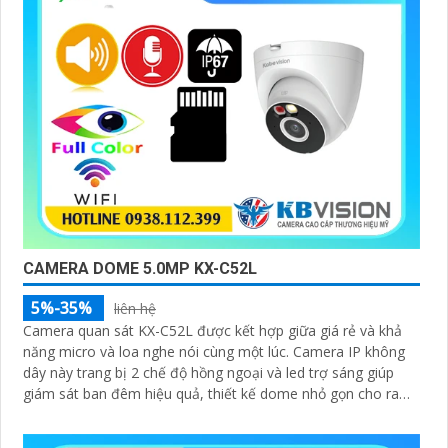
CAMERA DOME 5.0MP KX-C52L
5%-35%
liên hệ
Camera quan sát KX-C52L được kết hợp giữa giá rẻ và khả
năng micro và loa nghe nói cùng một lúc. Camera IP không
dây này trang bị 2 chế độ hồng ngoại và led trợ sáng giúp
giám sát ban đêm hiệu quả, thiết kế dome nhỏ gọn cho ra
gốc nhìn rộng đáng để tham khảo