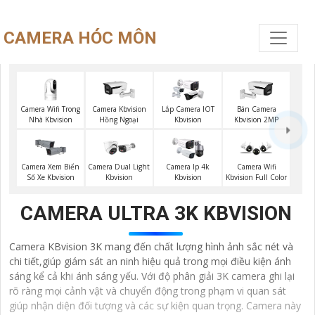
CAMERA HÓC MÔN
Camera Wifi Trong
Camera Kbvision
Lắp Camera IOT
Bán Camera
Nhà Kbvision
Hồng Ngoại
Kbvision
Kbvision 2MP
Camera Xem Biển
Camera Dual Light
Camera Ip 4k
Camera Wifi
Số Xe Kbvision
Kbvision
Kbvision
Kbvision Full Color
CAMERA ULTRA 3K KBVISION
Camera KBvision 3K mang đến chất lượng hình ảnh sắc nét và
chi tiết,giúp giám sát an ninh hiệu quả trong mọi điều kiện ánh
sáng kể cả khi ánh sáng yếu. Với độ phân giải 3K camera ghi lại
rõ ràng mọi cảnh vật và chuyển động trong phạm vi quan sát
giúp nhận diện đối tượng và các sự kiện quan trọng. Camera này