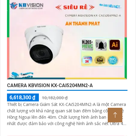
CAMERA KBVISION KX-CAI5204MN2-A
6,618,300 ₫
10,182,000 ₫
Thiết bị Camera Giám Sát KX-CAi5204MN2-A là một Camera
chất lượng với khả năng quan sát ban đêm bằng công nghệ
Hồng Ngoại lên đến 40m. Chất lượng hình ảnh ban đêm tốt
nhất được đảm bảo với công nghệ hình ảnh sắc nét Ultra 4k
lite của hãng IP POE