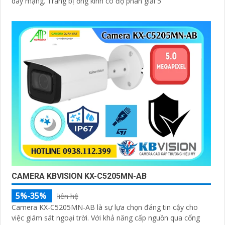
dây mạng. Trang bị ống kính có độ phân giải 5
CAMERA KBVISION KX-C5205MN-AB
5%-35%
liên hệ
Camera KX-C5205MN-AB là sự lựa chọn đáng tin cậy cho
việc giám sát ngoại trời. Với khả năng cấp nguồn qua cổng