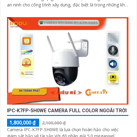
an ninh cho công trình xây dựng, đặc biệt là trong những khu
vực mà việc đi lại khó khăn hoặc không có sẵn kết nối mạng
ổn định. Camera IPC-K7FP-3H0TE-EU sử dụng công nghệ
nhận diện người và động vật, kết hợp Wifi không dây
IPC-K7FP-5H0WE CAMERA FULL COLOR NGOÀI TRỜI
1,800,000 ₫
2,100,000 ₫
Camera IPC-K7FP-5H0WE là lựa chọn hoàn hảo cho việc
giám sát bảo vệ tài sản Với độ phân giải 5.0 megapixel