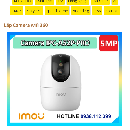
Mic Và Loa
Dual Light
78°
Hồng Ngoại
Full Color
AI
CMOS
Xoay 360
Speed Dome
AI Coding
IP66
3D DNR
Lắp Camera wifi 360
'