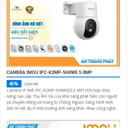
CAMERA IMOU IPC-K2MP-5H0WE 5.0MP
45%
Liên Hệ
Camera IP Wifi IPC-K2MP-5H0WE(5.0 MP) tích hợp chức
năng cao cấp Thu Âm Và Loa khả năng phát hiện con người
và chuyển động với trang bị Chống Ngược Sáng HDR hình
ảnh rõ nét dù ở môi trường ánh sáng khác nhau công nghệ
xử lý hình ảnh thiếu sáng có màu ban đêm mang lại hình ảnh
sắc nét