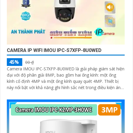
CAMERA IP WIFI IMOU IPC-S7XFP-8U0WED
45%
00 ₫
Camera IMOU IPC-S7XFP-8U0WED là giải pháp giám sát hiện
đại với độ phân giải 8MP, bao gồm hai ống kính: một ống
kính cố định 4MP và một ống kính quay quét 4MP. Thiết bị
này nổi bật với khả năng ghi hình sắc nét trong điều kiện ánh
sáng yếu nhờ công nghệ AURORA siêu nhạy sáng