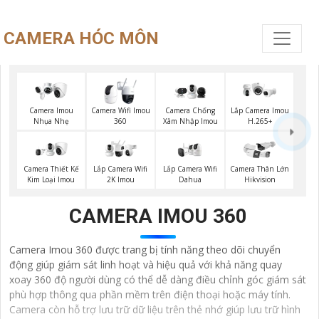
CAMERA HÓC MÔN
Camera Imou
Camera Wifi Imou
Camera Chống
Lắp Camera Imou
Nhụa Nhẹ
360
Xâm Nhập Imou
H.265+
Lắp Camera Wifi
Camera Thiết Kế
Lắp Camera Wifi
Camera Thân Lớn
Dahua
Kim Loại Imou
2K Imou
Hikvision
CAMERA IMOU 360
Camera Imou 360 được trang bị tính năng theo dõi chuyển
động giúp giám sát linh hoạt và hiệu quả với khả năng quay
xoay 360 độ người dùng có thể dễ dàng điều chỉnh góc giám sát
phù hợp thông qua phần mềm trên điện thoại hoặc máy tính.
Camera còn hỗ trợ lưu trữ dữ liệu trên thẻ nhớ giúp lưu trữ hình