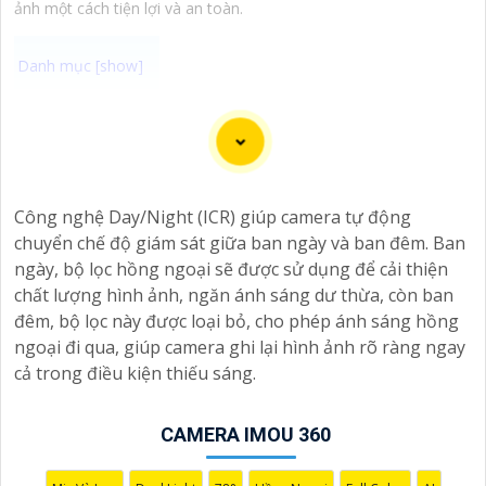
ảnh một cách tiện lợi và an toàn.
"Camera wifi 360 với độ phân giải cao, vượt trội, mang
đến hình ảnh sắc nét và rõ ràng giúp bạn giám sát mọi
góc độ của không gian một cách dễ dàng. Với khả năng
xoay 360 độ, camera sẽ ghi lại mọi diễn biến trong
Công nghệ Day/Night (ICR) giúp camera tự động
phạm vi quét mà không bỏ sót bất kỳ chi tiết nào. Cài
chuyển chế độ giám sát giữa ban ngày và ban đêm. Ban
đặt và sử dụng camera qua kết nối wifi cũng rất tiện lợi,
ngày, bộ lọc hồng ngoại sẽ được sử dụng để cải thiện
bạn có thể theo dõi từ xa thông qua ứng dụng di động
chất lượng hình ảnh, ngăn ánh sáng dư thừa, còn ban
một cách đơn giản. Camera wifi 360 là sự lựa chọn hoàn
đêm, bộ lọc này được loại bỏ, cho phép ánh sáng hồng
hảo để bảo vệ nhà cửa, văn phòng hoặc cửa hàng của
ngoại đi qua, giúp camera ghi lại hình ảnh rõ ràng ngay
bạn 24/7 mà không phải lo lắng về chất lượng hình
cả trong điều kiện thiếu sáng.
ảnh. Hãy trải nghiệm công nghệ hiện đại và an ninh tối
ưu với Camera wifi 360 hình ảnh sắc nét của chúng tôi
CAMERA IMOU 360
ngay hôm nay!"