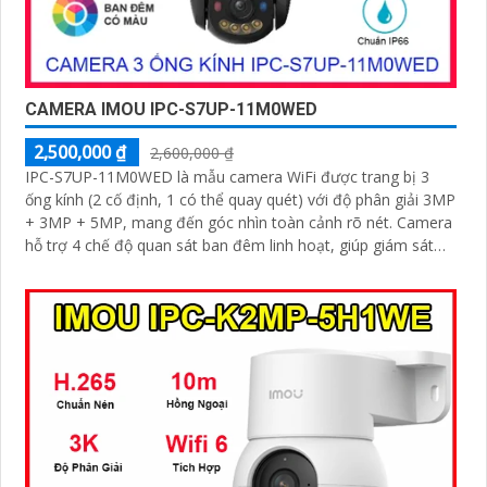
CAMERA IMOU IPC-S7UP-11M0WED
2,500,000 ₫
2,600,000 ₫
IPC-S7UP-11M0WED là mẫu camera WiFi được trang bị 3
ống kính (2 cố định, 1 có thể quay quét) với độ phân giải 3MP
+ 3MP + 5MP, mang đến góc nhìn toàn cảnh rõ nét. Camera
hỗ trợ 4 chế độ quan sát ban đêm linh hoạt, giúp giám sát
hiệu quả trong mọi điều kiện ánh sáng