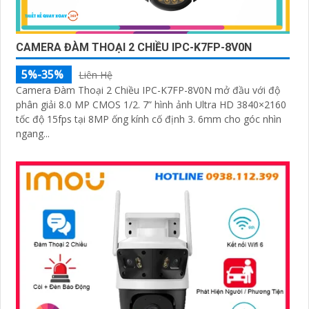
CAMERA ĐÀM THOẠI 2 CHIỀU IPC-K7FP-8V0N
5%-35%
Liên Hệ
Camera Đàm Thoại 2 Chiều IPC-K7FP-8V0N mở đầu với độ
phân giải 8.0 MP CMOS 1/2. 7” hình ảnh Ultra HD 3840×2160
tốc độ 15fps tại 8MP ống kính cố định 3. 6mm cho góc nhìn
ngang...