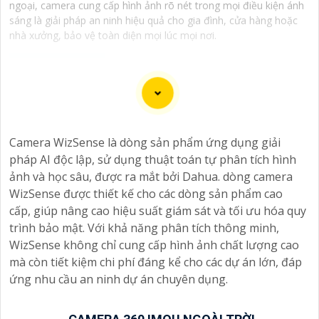
ngoại, camera cung cấp hình ảnh rõ nét trong mọi điều kiện ánh
sáng là giải pháp an ninh hiệu quả cho gia đình, cửa hàng hoặc
nhà xưởng, bảo vệ toàn diện mọi lúc mọi nơi.
Dưới đây là 5 lý do để bạn chọn lắp Camera Wifi Imou
giá rẻ:
Camera WizSense là dòng sản phẩm ứng dụng giải
🌙
1:
Giá cả phải chăng: Camera Wifi Imou cung cấp các
pháp AI độc lập, sử dụng thuật toán tự phân tích hình
tính năng hiện đại như quan sát từ xa, báo động
ảnh và học sâu, được ra mắt bởi Dahua. dòng camera
chuyển động, và chất lượng hình ảnh tốt mà vẫn có
WizSense được thiết kế cho các dòng sản phẩm cao
mức giá hấp dẫn.
cấp, giúp nâng cao hiệu suất giám sát và tối ưu hóa quy
➲
2:
Dễ dàng lắp đặt: Camera Imou được thiết kế dễ
trình bảo mật. Với khả năng phân tích thông minh,
dàng lắp đặt, bạn có thể tự cài đặt và sử dụng mà
WizSense không chỉ cung cấp hình ảnh chất lượng cao
không cần phải thuê dịch vụ chuyên nghiệp.
mà còn tiết kiệm chi phí đáng kể cho các dự án lớn, đáp
💬
3:
Độ tin cậy cao: Sản phẩm của Imou được sản xuất
ứng nhu cầu an ninh dự án chuyên dụng.
bởi một trong những công ty hàng đầu trong lĩnh vực
an ninh và giám sát, vì vậy bạn có thể tin tưởng vào
chất lượng của sản phẩm.