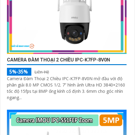
CAMERA ĐÀM THOẠI 2 CHIỀU IPC-K7FP-8V0N
5%-35%
Liên Hệ
Camera Đàm Thoại 2 Chiều IPC-K7FP-8V0N mở đầu với độ
phân giải 8.0 MP CMOS 1/2. 7” hình ảnh Ultra HD 3840×2160
tốc độ 15fps tại 8MP ống kính cố định 3. 6mm cho góc nhìn
ngang...