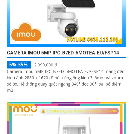
CAMERA IMOU 5MP IPC-B7ED-5MOTEA-EU/FSP14
5%-35%
2,090,000 ₫
Camera Imou 5MP IPC-B7ED-5MOTEA-EU/FSP14 mang đến
hình ảnh 2880 x 1620 rõ nét cùng ống kính 3. 6mm và zoom
số 8x. Hệ thống quay quét ngang 340° dọc 90° loại bỏ điểm
mù