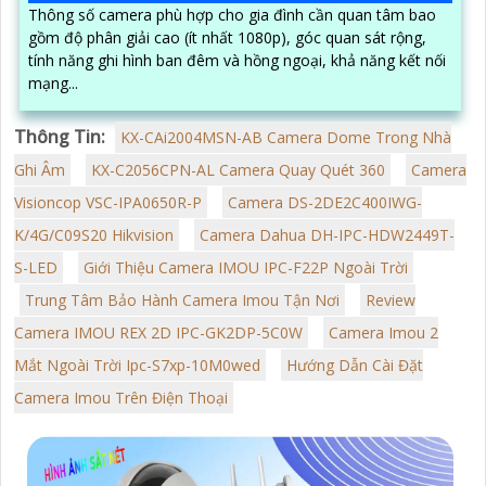
Thông số camera phù hợp cho gia đình cần quan tâm bao
gồm độ phân giải cao (ít nhất 1080p), góc quan sát rộng,
tính năng ghi hình ban đêm và hồng ngoại, khả năng kết nối
mạng...
Thông Tin:
KX-CAi2004MSN-AB Camera Dome Trong Nhà
Ghi Âm
KX-C2056CPN-AL Camera Quay Quét 360
Camera
Visioncop VSC-IPA0650R-P
Camera DS-2DE2C400IWG-
K/4G/C09S20 Hikvision
Camera Dahua DH-IPC-HDW2449T-
S-LED
Giới Thiệu Camera IMOU IPC-F22P Ngoài Trời
Trung Tâm Bảo Hành Camera Imou Tận Nơi
Review
Camera IMOU REX 2D IPC-GK2DP-5C0W
Camera Imou 2
Mắt Ngoài Trời Ipc-S7xp-10M0wed
Hướng Dẫn Cài Đặt
Camera Imou Trên Điện Thoại