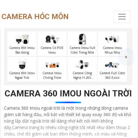
CAMERA HÓC MÔN
Camera Imou Full
Camera Wifi Imou
Camera Có POE
Camera Imou
Color Trong Nhà
Báo Động
Imou
Nhụa Nhẹ
Camera Wifi Imou
Camera Imou
Camera Công
Camera Full Color
Ngoài Trời
Chống Trộm
Nghệ H.265
360 Ezviz
Hikvision
CAMERA 360 IMOU NGOÀI TRỜI
Camera 360 Imou ngoài trời là một trong những dòng camera
giám sát hàng đầu, nổi bật với thiết kế quay xoay 360 độ và khả
năng lắp đặt ngoài trời dễ dàng nhờ kết nối WiFi không
dây.Camera trang bị nhiều công nghệ tốt nhất như đàm thoại 2
chiều, chế độ giám sát ban đêm thông minh, có màu và hồng