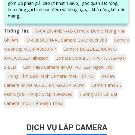
gồm độ phân giải cao (ít nhất 1080p), góc quan sát rộng,
tính năng ghi hình ban đêm và hồng ngoại, khả năng kết nối
mạng...
Thông Tin:
KX-CAi2004MSN-AB Camera Dome Trong Nhà
Ghi Âm
KX-C2056CPN-AL Camera Quay Quét 360
Camera
Visioncop VSC-IPA0650R-P
Camera DS-2DE2C400IWG-
K/4G/C09S20 Hikvision
Camera Dahua DH-IPC-HDW2449T-
S-LED
Giới Thiệu Camera IMOU IPC-F22P Ngoài Trời
Trung Tâm Bảo Hành Camera Imou Tận Nơi
Review
Camera IMOU REX 2D IPC-GK2DP-5C0W
Camera Imou 2
Mắt Ngoài Trời Ipc-S7xp-10M0wed
Hướng Dẫn Cài Đặt
Camera Imou Trên Điện Thoại
DỊCH VỤ LẮP CAMERA