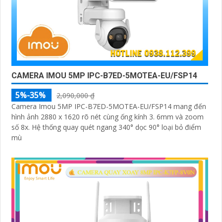
CAMERA IMOU 5MP IPC-B7ED-5MOTEA-EU/FSP14
5%-35%
2,090,000 ₫
Camera Imou 5MP IPC-B7ED-5MOTEA-EU/FSP14 mang đến
hình ảnh 2880 x 1620 rõ nét cùng ống kính 3. 6mm và zoom
số 8x. Hệ thống quay quét ngang 340° dọc 90° loại bỏ điểm
mù