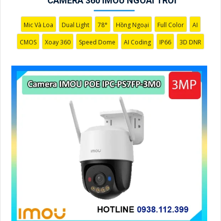
CAMERA 360 IMOU NGOÀI TRỜI
Mic Và Loa
Dual Light
78°
Hồng Ngoại
Full Color
AI
CMOS
Xoay 360
Speed Dome
AI Coding
IP66
3D DNR