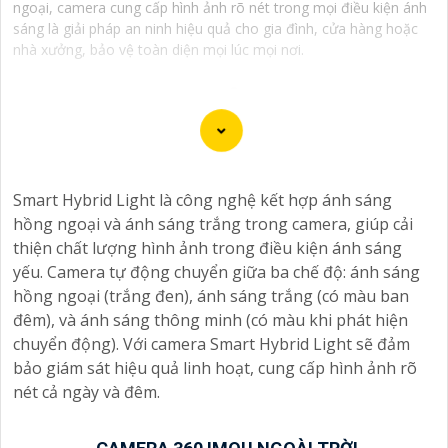
ngoại, camera cung cấp hình ảnh rõ nét trong mọi điều kiện ánh
sáng là giải pháp an ninh hiệu quả cho gia đình, cửa hàng hoặc
nhà xưởng, bảo vệ toàn diện mọi lúc mọi nơi.
Smart Hybrid Light là công nghệ kết hợp ánh sáng
hồng ngoại và ánh sáng trắng trong camera, giúp cải
thiện chất lượng hình ảnh trong điều kiện ánh sáng
yếu. Camera tự động chuyển giữa ba chế độ: ánh sáng
hồng ngoại (trắng đen), ánh sáng trắng (có màu ban
đêm), và ánh sáng thông minh (có màu khi phát hiện
'
chuyển động). Với camera Smart Hybrid Light sẽ đảm
bảo giám sát hiệu quả linh hoạt, cung cấp hình ảnh rõ
nét cả ngày và đêm.