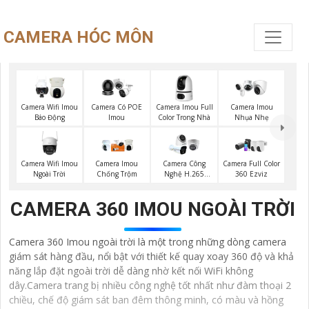
CAMERA HÓC MÔN
Camera Imou Full
Camera Wifi Imou
Camera Có POE
Camera Imou
Color Trong Nhà
Báo Động
Imou
Nhụa Nhẹ
Camera Wifi Imou
Camera Imou
Camera Công
Camera Full Color
Ngoài Trời
Chống Trộm
Nghệ H.265
360 Ezviz
Hikvision
CAMERA 360 IMOU NGOÀI TRỜI
Camera 360 Imou ngoài trời là một trong những dòng camera
giám sát hàng đầu, nổi bật với thiết kế quay xoay 360 độ và khả
năng lắp đặt ngoài trời dễ dàng nhờ kết nối WiFi không
dây.Camera trang bị nhiều công nghệ tốt nhất như đàm thoại 2
chiều, chế độ giám sát ban đêm thông minh, có màu và hồng