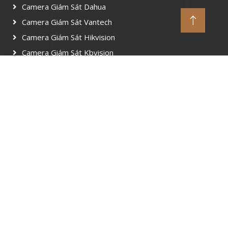
Camera Giám Sát Dahua
Camera Giám Sát Vantech
Camera Giám Sát Hikvision
Camera Giám Sát Kbvision
Camera Giám Sát Imou
Camera Giám Sát Ezviz
Lắp Camera Quận Hóc Môn Giá Rẻ
Lắp camera wifi quận Hóc Môn, lắp camera văn
phòng quận Hóc Môn, lắp camera quận Hóc Môn giá
rẻ, công ty lắp camera quận Hóc Môn, sửa camera
quận Hóc Môn, camera quan sát quận Hóc Môn.
camera wifi quận Hóc Môn giá rẻ, tư vấn lắp camera
quận Hóc Môn