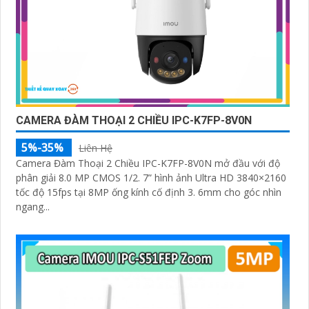
CAMERA ĐÀM THOẠI 2 CHIỀU IPC-K7FP-8V0N
5%-35%
Liên Hệ
Camera Đàm Thoại 2 Chiều IPC-K7FP-8V0N mở đầu với độ
phân giải 8.0 MP CMOS 1/2. 7” hình ảnh Ultra HD 3840×2160
tốc độ 15fps tại 8MP ống kính cố định 3. 6mm cho góc nhìn
ngang...