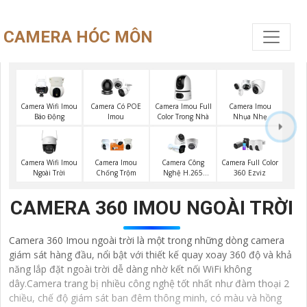
CAMERA HÓC MÔN
Camera Imou Full
Camera Wifi Imou
Camera Có POE
Camera Imou
Color Trong Nhà
Báo Động
Imou
Nhụa Nhẹ
Camera Wifi Imou
Camera Imou
Camera Công
Camera Full Color
Ngoài Trời
Chống Trộm
Nghệ H.265
360 Ezviz
Hikvision
CAMERA 360 IMOU NGOÀI TRỜI
Camera 360 Imou ngoài trời là một trong những dòng camera
giám sát hàng đầu, nổi bật với thiết kế quay xoay 360 độ và khả
năng lắp đặt ngoài trời dễ dàng nhờ kết nối WiFi không
dây.Camera trang bị nhiều công nghệ tốt nhất như đàm thoại 2
chiều, chế độ giám sát ban đêm thông minh, có màu và hồng