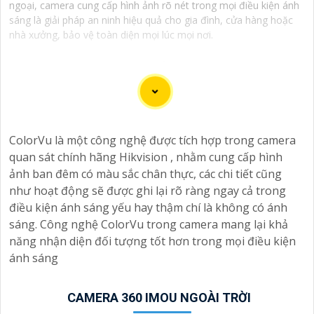
ngoại, camera cung cấp hình ảnh rõ nét trong mọi điều kiện ánh
sáng là giải pháp an ninh hiệu quả cho gia đình, cửa hàng hoặc
nhà xưởng, bảo vệ toàn diện mọi lúc mọi nơi.
ColorVu là một công nghệ được tích hợp trong camera
quan sát chính hãng Hikvision , nhằm cung cấp hình
ảnh ban đêm có màu sắc chân thực, các chi tiết cũng
như hoạt động sẽ được ghi lại rõ ràng ngay cả trong
điều kiện ánh sáng yếu hay thậm chí là không có ánh
sáng. Công nghệ ColorVu trong camera mang lại khả
'
năng nhận diện đối tượng tốt hơn trong mọi điều kiện
ánh sáng
CAMERA 360 IMOU NGOÀI TRỜI