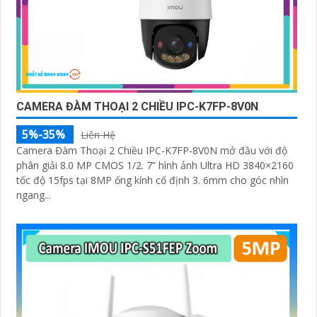
CAMERA ĐÀM THOẠI 2 CHIỀU IPC-K7FP-8V0N
5%-35%
Liên Hệ
Camera Đàm Thoại 2 Chiều IPC-K7FP-8V0N mở đầu với độ
phân giải 8.0 MP CMOS 1/2. 7” hình ảnh Ultra HD 3840×2160
tốc độ 15fps tại 8MP ống kính cố định 3. 6mm cho góc nhìn
ngang...