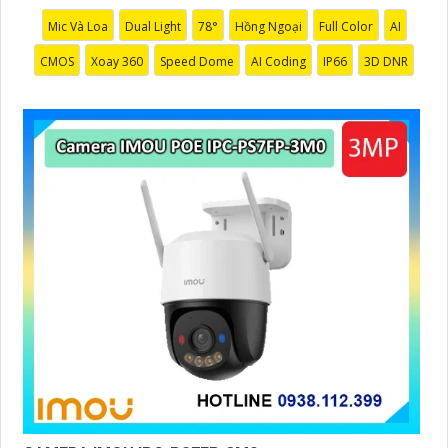
Mic Và Loa
Dual Light
78°
Hồng Ngoại
Full Color
AI
CMOS
Xoay 360
Speed Dome
AI Coding
IP66
3D DNR