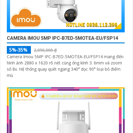
CAMERA IMOU 5MP IPC-B7ED-5MOTEA-EU/FSP14
5%-35%
2,090,000 ₫
Camera Imou 5MP IPC-B7ED-5MOTEA-EU/FSP14 mang đến
hình ảnh 2880 x 1620 rõ nét cùng ống kính 3. 6mm và zoom
số 8x. Hệ thống quay quét ngang 340° dọc 90° loại bỏ điểm
mù