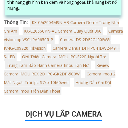
tính năng ghi hình ban đêm và hồng ngoại, khả năng kết nối
mạng...
Thông Tin:
KX-CAi2004MSN-AB Camera Dome Trong Nhà
Ghi Âm
KX-C2056CPN-AL Camera Quay Quét 360
Camera
Visioncop VSC-IPA0650R-P
Camera DS-2DE2C400IWG-
K/4G/C09S20 Hikvision
Camera Dahua DH-IPC-HDW2449T-
S-LED
Giới Thiệu Camera IMOU IPC-F22P Ngoài Trời
Trung Tâm Bảo Hành Camera Imou Tận Nơi
Review
Camera IMOU REX 2D IPC-GK2DP-5C0W
Camera Imou 2
Mắt Ngoài Trời Ipc-S7xp-10M0wed
Hướng Dẫn Cài Đặt
Camera Imou Trên Điện Thoại
DỊCH VỤ LẮP CAMERA