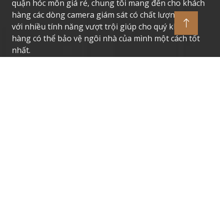
quận hóc môn giá rẻ, chung tôi mang đến cho khách
hàng các dòng camera giám sát có chất lượng cao,
với nhiều tính năng vượt trội giúp cho quý khách
hàng có thể bảo vệ ngôi nhà của mình một cách tốt
nhất.
Thương Hiệu Camera Uy Tín
Camera Giám Sát Dahua
Camera Giám Sát Vantech
Camera Giám Sát Hikvision
Camera Giám Sát Kbvision
Camera Giám Sát Imou
Camera Giám Sát Ezviz