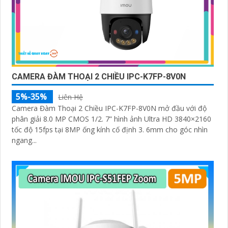
CAMERA ĐÀM THOẠI 2 CHIỀU IPC-K7FP-8V0N
5%-35%
Liên Hệ
Camera Đàm Thoại 2 Chiều IPC-K7FP-8V0N mở đầu với độ
phân giải 8.0 MP CMOS 1/2. 7” hình ảnh Ultra HD 3840×2160
tốc độ 15fps tại 8MP ống kính cố định 3. 6mm cho góc nhìn
ngang...