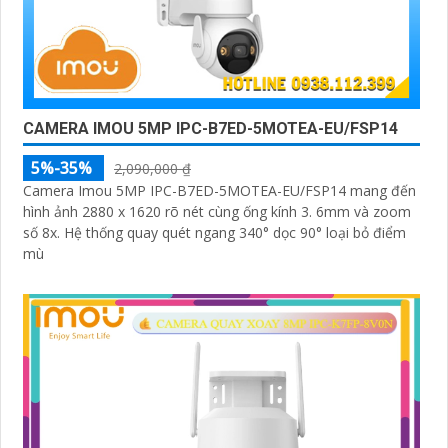
CAMERA IMOU 5MP IPC-B7ED-5MOTEA-EU/FSP14
5%-35%
2,090,000 ₫
Camera Imou 5MP IPC-B7ED-5MOTEA-EU/FSP14 mang đến
hình ảnh 2880 x 1620 rõ nét cùng ống kính 3. 6mm và zoom
số 8x. Hệ thống quay quét ngang 340° dọc 90° loại bỏ điểm
mù