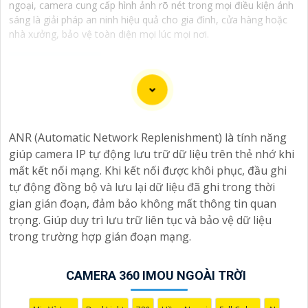
ngoại, camera cung cấp hình ảnh rõ nét trong mọi điều kiện ánh
sáng là giải pháp an ninh hiệu quả cho gia đình, cửa hàng hoặc
nhà xưởng, bảo vệ toàn diện mọi lúc mọi nơi.
Dưới đây là 5 lý do để bạn chọn lắp Camera Wifi Imou
giá rẻ:
ANR (Automatic Network Replenishment) là tính năng
🌙
1:
Giá cả phải chăng: Camera Wifi Imou cung cấp các
giúp camera IP tự động lưu trữ dữ liệu trên thẻ nhớ khi
tính năng hiện đại như quan sát từ xa, báo động
mất kết nối mạng. Khi kết nối được khôi phục, đầu ghi
chuyển động, và chất lượng hình ảnh tốt mà vẫn có
tự động đồng bộ và lưu lại dữ liệu đã ghi trong thời
mức giá hấp dẫn.
gian gián đoạn, đảm bảo không mất thông tin quan
➲
2:
Dễ dàng lắp đặt: Camera Imou được thiết kế dễ
trọng. Giúp duy trì lưu trữ liên tục và bảo vệ dữ liệu
dàng lắp đặt, bạn có thể tự cài đặt và sử dụng mà
trong trường hợp gián đoạn mạng.
không cần phải thuê dịch vụ chuyên nghiệp.
💬
3:
Độ tin cậy cao: Sản phẩm của Imou được sản xuất
bởi một trong những công ty hàng đầu trong lĩnh vực
CAMERA 360 IMOU NGOÀI TRỜI
an ninh và giám sát, vì vậy bạn có thể tin tưởng vào
chất lượng của sản phẩm.