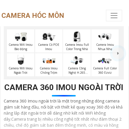
CAMERA HÓC MÔN
Camera Imou Full
Camera Wifi Imou
Camera Có POE
Camera Imou
Color Trong Nhà
Báo Động
Imou
Nhụa Nhẹ
Camera Wifi Imou
Camera Imou
Camera Công
Camera Full Color
Ngoài Trời
Chống Trộm
Nghệ H.265
360 Ezviz
Hikvision
CAMERA 360 IMOU NGOÀI TRỜI
Camera 360 Imou ngoài trời là một trong những dòng camera
giám sát hàng đầu, nổi bật với thiết kế quay xoay 360 độ và khả
năng lắp đặt ngoài trời dễ dàng nhờ kết nối WiFi không
dây.Camera trang bị nhiều công nghệ tốt nhất như đàm thoại 2
chiều, chế độ giám sát ban đêm thông minh, có màu và hồng