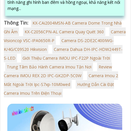
tính năng ghi hình ban đêm và hồng ngoại, khả năng kết nối
mạng...
Thông Tin:
KX-CAi2004MSN-AB Camera Dome Trong Nhà
Ghi Âm
KX-C2056CPN-AL Camera Quay Quét 360
Camera
Visioncop VSC-IPA0650R-P
Camera DS-2DE2C400IWG-
K/4G/C09S20 Hikvision
Camera Dahua DH-IPC-HDW2449T-
S-LED
Giới Thiệu Camera IMOU IPC-F22P Ngoài Trời
Trung Tâm Bảo Hành Camera Imou Tận Nơi
Review
Camera IMOU REX 2D IPC-GK2DP-5C0W
Camera Imou 2
Mắt Ngoài Trời Ipc-S7xp-10M0wed
Hướng Dẫn Cài Đặt
Camera Imou Trên Điện Thoại