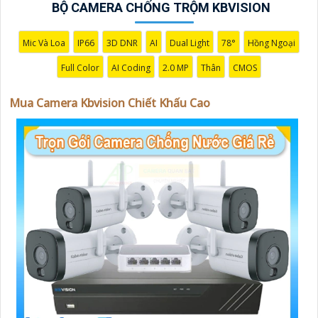
BỘ CAMERA CHỐNG TRỘM KBVISION
nhận được sự tư vấn chuyên nghiệp về giải pháp an
ninh cần thiết!"
Hy vọng những câu giới thiệu trên sẽ giúp bạn thành
Mic Và Loa
IP66
3D DNR
AI
Dual Light
78°
Hồng Ngoại
công trong việc tiếp cận khách hàng và tăng cơ hội bán
Full Color
AI Coding
2.0 MP
Thân
CMOS
hàng của bạn. Nếu có bất kỳ yêu cầu hay câu hỏi nào
khác, bạn có thể chia sẻ để tôi hỗ trợ bạn tốt hơn!
Mua Camera Kbvision Chiết Khấu Cao
'