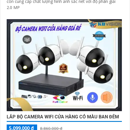
còn cung cấp chất lượng hình ảnh sắc nét với độ phân giải
2.0 MP
LẮP BỘ CAMERA WIFI CỬA HÀNG CÓ MÀU BAN ĐÊM
5,099,000 ₫
8,860,000 ₫