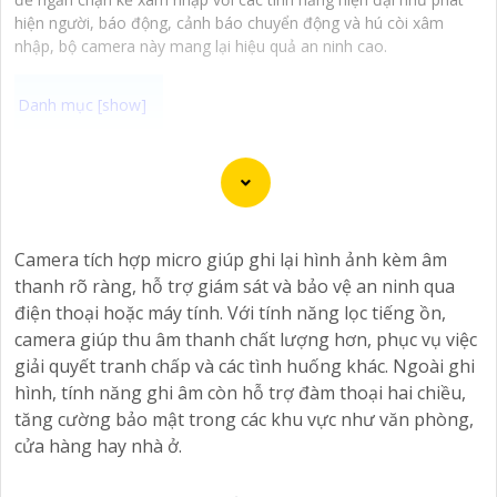
hiện người, báo động, cảnh báo chuyển động và hú còi xâm
nhập, bộ camera này mang lại hiệu quả an ninh cao.
Chào bạn, dưới đây là một số câu giới thiệu cho việc
mua Camera Kbvision với chiết khấu cao và giải pháp
phù hợp trong ngữ cảnh của một đại lý công nghệ:
🛃
1:
"Chào anh/chị! Bạn đang tìm kiếm Camera Kbvision
Camera tích hợp micro giúp ghi lại hình ảnh kèm âm
với chiết khấu hấp dẫn? Hãy đến với chúng tôi để nhận
thanh rõ ràng, hỗ trợ giám sát và bảo vệ an ninh qua
ưu đãi đặc biệt và được tư vấn về giải pháp chính xác
điện thoại hoặc máy tính. Với tính năng lọc tiếng ồn,
nhất cho nhu cầu an ninh của bạn!"
camera giúp thu âm thanh chất lượng hơn, phục vụ việc
️🏅️
2:
"Bạn muốn mua Camera Kbvision với giá ưu đãi và
giải quyết tranh chấp và các tình huống khác. Ngoài ghi
giải pháp phù hợp? Liên hệ ngay với chúng tôi để được
hình, tính năng ghi âm còn hỗ trợ đàm thoại hai chiều,
hỗ trợ tốt nhất từ đội ngũ chuyên gia có kinh nghiệm!"
tăng cường bảo mật trong các khu vực như văn phòng,
️🥈
3:
"Chúng tôi cam kết cung cấp Camera Kbvision
cửa hàng hay nhà ở.
chính hãng với chiết khấu cao nhất trên thị trường. Hãy
đến với chúng tôi để trải nghiệm dịch vụ tốt nhất và