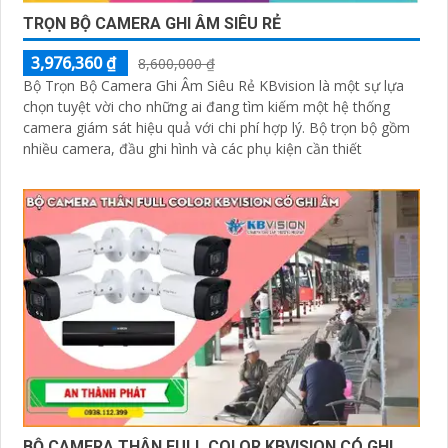
TRỌN BỘ CAMERA GHI ÂM SIÊU RẺ
3,976,360 ₫
8,600,000 ₫
Bộ Trọn Bộ Camera Ghi Âm Siêu Rẻ KBvision là một sự lựa
chọn tuyệt vời cho những ai đang tìm kiếm một hệ thống
camera giám sát hiệu quả với chi phí hợp lý. Bộ trọn bộ gồm
nhiều camera, đầu ghi hình và các phụ kiện cần thiết
BỘ CAMERA THÂN FULL COLOR KBVISION CÓ GHI