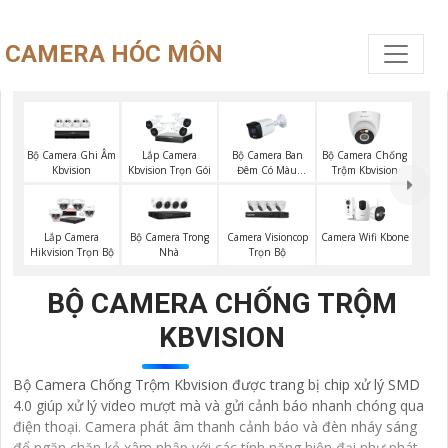
CAMERA HÓC MÔN
Bộ Camera Ghi Âm
Bộ Camera Ban
Bộ Camera Chống
Lắp Camera
Kbvision
Đêm Có Màu
Trộm Kbvision
Kbvision Trọn Gói
Kbvision
Bộ Camera Trong
Camera Visioncop
Camera Wifi Kbone
Lắp Camera
Nhà
Trọn Bộ
Hikvision Trọn Bộ
BỘ CAMERA CHỐNG TRỘM
KBVISION
Bộ Camera Chống Trộm Kbvision được trang bị chip xử lý SMD
4.0 giúp xử lý video mượt mà và gửi cảnh báo nhanh chóng qua
điện thoại. Camera phát âm thanh cảnh báo và đèn nháy sáng
để ngăn chặn kẻ xâm nhập với các tính năng hiện đại như phát