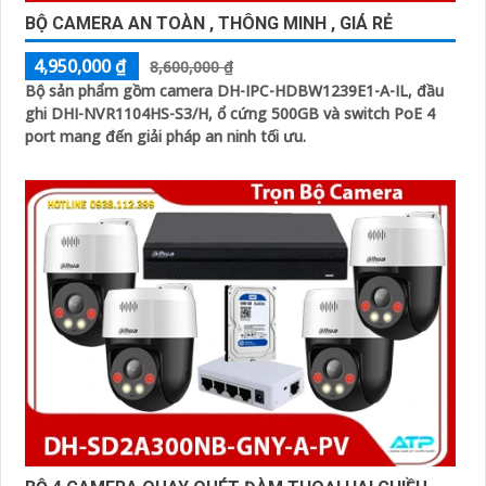
BỘ CAMERA AN TOÀN , THÔNG MINH , GIÁ RẺ
4,950,000 ₫
8,600,000 ₫
Bộ sản phẩm gồm camera DH-IPC-HDBW1239E1-A-IL, đầu
ghi DHI-NVR1104HS-S3/H, ổ cứng 500GB và switch PoE 4
port mang đến giải pháp an ninh tối ưu.