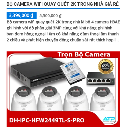
BỘ CAMERA WIFI QUAY QUÉT 2K TRONG NHÀ GIÁ RẺ
3,399,000 ₫
5,500,000 ₫
Bộ camera wifi quay quét 2K trong nhà là bộ 4 camera H3AE
ghi hình với độ phân giải 3MP cúng với khả năng ghi hình
ban đem hồng ngoại 10m có khả năng đàm thoại âm thanh
2 chiều và phát hiện chuyển động chuẩn sát rất thích hợp lắp
đặt cho các văn phòng, gia đình, những vị trí giám sát yêu
cầu camera vừa có thể giám sát đêm vừa có thể đàm thoại
được âm thanh 2 chiều.