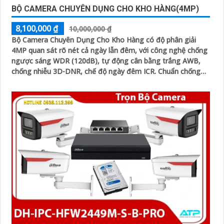
BỘ CAMERA CHUYÊN DỤNG CHO KHO HÀNG(4MP)
8,100,000 ₫
10,000,000 ₫
Bộ Camera Chuyên Dụng Cho Kho Hàng có độ phân giải
4MP quan sát rõ nét cả ngày lẫn đêm, với công nghệ chống
ngược sáng WDR (120dB), tự động cân bằng trắng AWB,
chống nhiễu 3D-DNR, chế độ ngày đêm ICR. Chuẩn chống
nước IP67 giúp hoạt động ổn định trong môi trường khắc
nghiệt