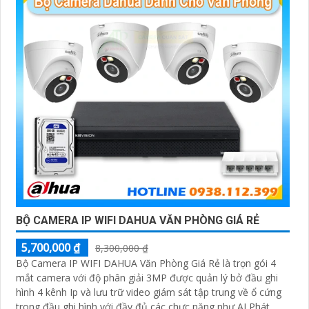
website thương mại điện tử hoặc tại các cửa hàng điện
tử.
Hy vọng rằng những thông tin trên sẽ giúp bạn chọn
lựa được Camera Dahua chính hãng, giá rẻ và chất
lượng. Nếu bạn có thêm câu hỏi hoặc cần tư vấn thêm,
đừng ngần ngại để lại Cung cấp cho công trình biết.
BỘ CAMERA IP WIFI DAHUA VĂN PHÒNG GIÁ RẺ
5,700,000 ₫
8,300,000 ₫
Bộ Camera IP WIFI DAHUA Văn Phòng Giá Rẻ là trọn gói 4
'
mắt camera với độ phân giải 3MP được quản lý bở đầu ghi
hình 4 kênh Ip và lưu trữ video giám sát tập trung về ổ cứng
trong đầu ghi hình với đầy đủ các chưc năng như AI Phát