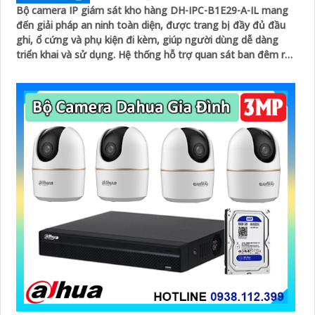
Bộ camera IP giám sát kho hàng DH-IPC-B1E29-A-IL mang
đến giải pháp an ninh toàn diện, được trang bị đầy đủ đầu
ghi, ổ cứng và phụ kiện đi kèm, giúp người dùng dễ dàng
triển khai và sử dụng. Hệ thống hỗ trợ quan sát ban đêm rõ
nét nhờ công nghệ hồng ngoại kết hợp đèn LED ánh sáng
trắng, cùng khả năng phát hiện chuyển động thông minh,
giúp đảm bảo an toàn tuyệt đối cho khu vực kho hàng