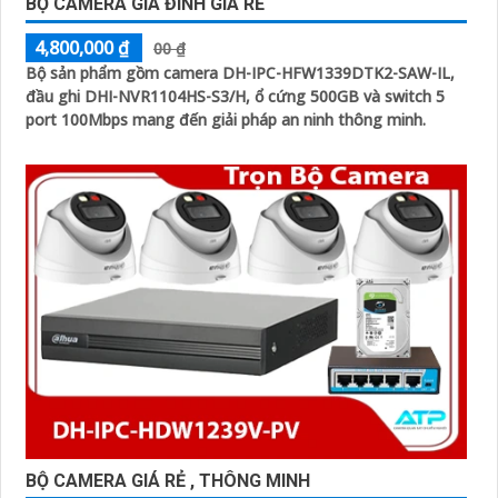
BỘ CAMERA GIA ĐÌNH GIÁ RẺ
4,800,000 ₫
00 ₫
Bộ sản phẩm gồm camera DH-IPC-HFW1339DTK2-SAW-IL,
đầu ghi DHI-NVR1104HS-S3/H, ổ cứng 500GB và switch 5
port 100Mbps mang đến giải pháp an ninh thông minh.
BỘ CAMERA GIÁ RẺ , THÔNG MINH