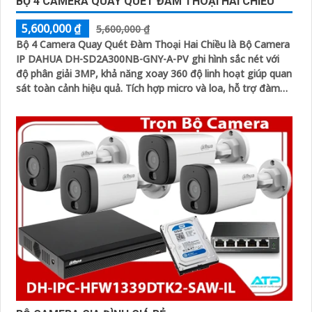
BỘ 4 CAMERA QUAY QUÉT ĐÀM THOẠI HAI CHIỀU
5,600,000 ₫
5,600,000 ₫
Bộ 4 Camera Quay Quét Đàm Thoại Hai Chiều là Bộ Camera
IP DAHUA DH-SD2A300NB-GNY-A-PV ghi hình sắc nét với
độ phân giải 3MP, khả năng xoay 360 độ linh hoạt giúp quan
sát toàn cảnh hiệu quả. Tích hợp micro và loa, hỗ trợ đàm
thoại hai chiều rõ ràng