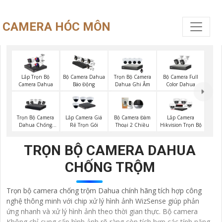
CAMERA HÓC MÔN
Trọn Bộ Camera
Bộ Camera Full
Lắp Trọn Bộ
Bộ Camera Dahua
Dahua Ghi Âm
Color Dahua
Camera Dahua
Báo Động
Trọn Bộ Camera
Lắp Camera Giá
Bộ Camera Đàm
Lắp Camera
Dahua Chống
Rẻ Trọn Gói
Thoại 2 Chiều
Hikvision Trọn Bộ
Trộm
TRỌN BỘ CAMERA DAHUA
CHỐNG TRỘM
Trọn bộ camera chống trộm Dahua chính hãng tích hợp công
nghệ thông minh với chip xử lý hình ảnh WizSense giúp phản
ứng nhanh và xử lý hình ảnh theo thời gian thực. Bộ camera
Không chỉ cung cấp hình ảnh rõ ràng còn tích hợp các tính năng