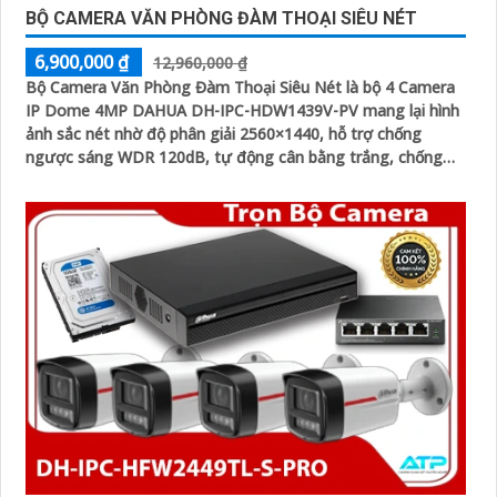
BỘ CAMERA VĂN PHÒNG ĐÀM THOẠI SIÊU NÉT
6,900,000 ₫
12,960,000 ₫
Bộ Camera Văn Phòng Đàm Thoại Siêu Nét là bộ 4 Camera
IP Dome 4MP DAHUA DH-IPC-HDW1439V-PV mang lại hình
ảnh sắc nét nhờ độ phân giải 2560×1440, hỗ trợ chống
ngược sáng WDR 120dB, tự động cân bằng trắng, chống
nhiễu 3D-DNR. Tích hợp loa, mic đàm thoại hai chiều, chiếu
sáng kép LED ánh sáng ấm và hồng ngoại 30m, cùng tính
năng phát hiện con người, giúp giám sát hiệu quả ngày đêm