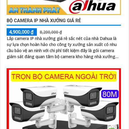
BỘ CAMERA IP NHÀ XƯỞNG GIÁ RẺ
4,900,000 ₫
8,200,000 ₫
Lắp camera IP nhà xưởng giá rẻ sắc nét của nhà Dahua là
sự lựa chọn hoàn hảo cho công ty xưởng sản xuất có nhu
cầu bảo vệ an ninh với chi phí tiết kiệm đây là gói camera
giám sát đáng quan tâm bộ camera kho hàng nhà xưởng
công nghệ IP đảm bảo cung cấp hình ảnh rõ nét chất lượng
cao cho người dùng với bộ camera camera IP Dahua bảo vệ
an ninh cho xưởng sản xuất tuyệt đối.