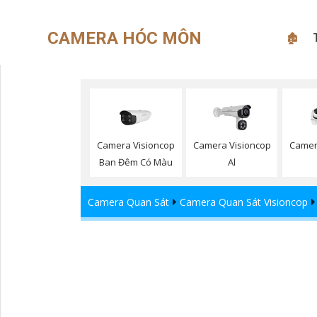
CAMERA HÓC MÔN
🏚
Camera Visioncop
Camera Visioncop
Camer
Ban Đêm Có Màu
Al
Camera Quan Sát
Camera Quan Sát Visioncop