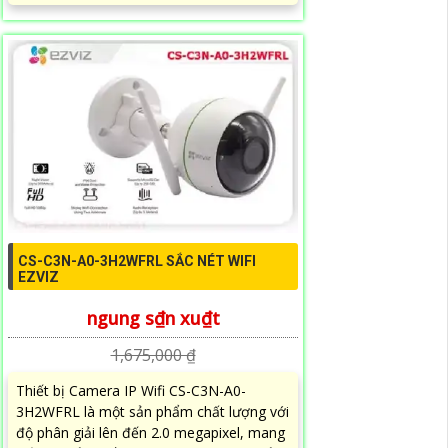
CS-C3N-A0-3H2WFRL SẮC NÉT WIFI
EZVIZ
ngung s₫n xu₫t
1,675,000 ₫
Thiết bị Camera IP Wifi CS-C3N-A0-
3H2WFRL là một sản phẩm chất lượng với
độ phân giải lên đến 2.0 megapixel, mang