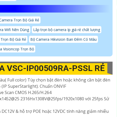
Camera Trọn Bộ Giá Rẻ
a Wifi Nên Dùng
Lắp trọn bộ camera Ip giá rẻ chất lượng
Trọn Bộ Giá Rẻ
Bộ Camera Hikvision Ban Đêm Có Màu
a Visioncop Trọn Bộ
RA VSC-IP00509RA-PSSL RẺ
u( Full color) Tùy chọn bật đèn hoặc không cần bật đèn
 (IP SuperStarlight). Chuẩn ONVIF
ssive Scan CMOS H.265/H.264
Hx1452@25 2316Hx1308V@25fps/1920x1080 với 25fps Sử
n DC12V & hỗ trợ POE hoặc 12VDC tính năng giảm nhiễu