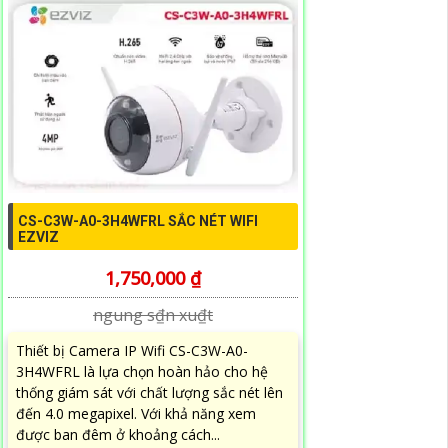
CS-C3W-A0-3H4WFRL SẮC NÉT WIFI
EZVIZ
1,750,000 ₫
ngung s₫n xu₫t
Thiết bị Camera IP Wifi CS-C3W-A0-
3H4WFRL là lựa chọn hoàn hảo cho hệ
thống giám sát với chất lượng sắc nét lên
đến 4.0 megapixel. Với khả năng xem
được ban đêm ở khoảng cách...