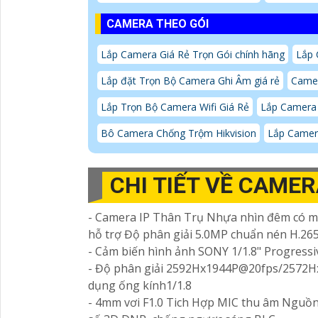
CAMERA THEO GÓI
Lắp Camera Giá Rẻ Trọn Gói chính hãng
Lắp 
Lắp đặt Trọn Bộ Camera Ghi Âm giá rẻ
Camer
Lắp Trọn Bộ Camera Wifi Giá Rẻ
Lắp Camera 
Bô Camera Chống Trộm Hikvision
Lắp Camer
CHI TIẾT VỀ CAME
- Camera IP Thân Trụ Nhựa nhìn đêm có mà
hỗ trợ Độ phân giải 5.0MP chuẩn nén H.265
- Cảm biến hình ảnh SONY 1/1.8" Progre
- Độ phân giải 2592Hx1944P@20fps/2572
dụng ống kính1/1.8
- 4mm vơi F1.0 Tich Hợp MIC thu âm Nguồ