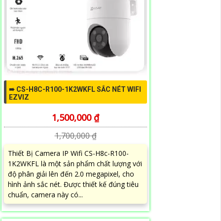
➠ CS-H8C-R100-1K2WKFL SẮC NÉT WIFI
EZVIZ
1,500,000 ₫
1,700,000 ₫
Thiết Bị Camera IP Wifi CS-H8c-R100-
1K2WKFL là một sản phẩm chất lượng với
độ phân giải lên đến 2.0 megapixel, cho
hình ảnh sắc nét. Được thiết kế đúng tiêu
chuẩn, camera này có...