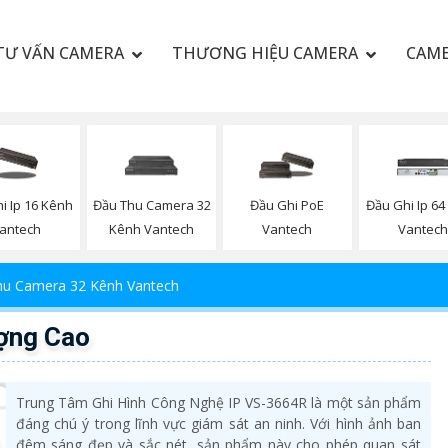
TƯ VẤN CAMERA
THƯƠNG HIỆU CAMERA
CAME
i Ip 16 Kênh
Đầu Thu Camera 32
Đầu Ghi PoE
Đầu Ghi Ip 6
antech
Kênh Vantech
Vantech
Vantec
hu Camera 32 Kênh Vantech
ợng Cao
Trung Tâm Ghi Hình Công Nghệ IP VS-3664R là một sản phẩm
đáng chú ý trong lĩnh vực giám sát an ninh. Với hình ảnh ban
đêm sáng đẹp và sắc nét, sản phẩm này cho phép quan sát