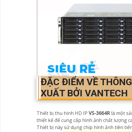
ĐẶC ĐIỂM VỀ THÔN
XUẤT BỞI VANTECH
Thiết bị thu hình HD IP
VS-3664R
là một sả
thiết kế để cung cấp hình ảnh chất lượng c
Thiết bị này sử dụng chip hình ảnh tiên tiế