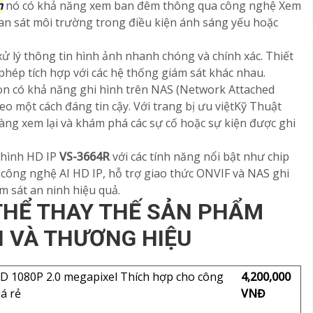
m
nó có khả năng xem ban đêm thông qua công nghệ Xem
n sát môi trường trong điều kiện ánh sáng yếu hoặc
xử lý thông tin hình ảnh nhanh chóng và chính xác. Thiết
phép tích hợp với các hệ thống giám sát khác nhau.
òn có khả năng ghi hình trên NAS (Network Attached
deo một cách đáng tin cậy. Với trang bị ưu việtKỹ Thuật
àng xem lại và khám phá các sự cố hoặc sự kiện được ghi
u hình HD IP
VS-3664R
với các tính năng nổi bật như chip
 công nghệ AI HD IP, hỗ trợ giao thức ONVIF và NAS ghi
ám sát an ninh hiệu quả.
HỂ THAY THẾ SẢN PHẨM
I VÀ THƯƠNG HIỆU
D 1080P 2.0 megapixel Thích hợp cho công
4,200,000
iá rẻ
VNĐ