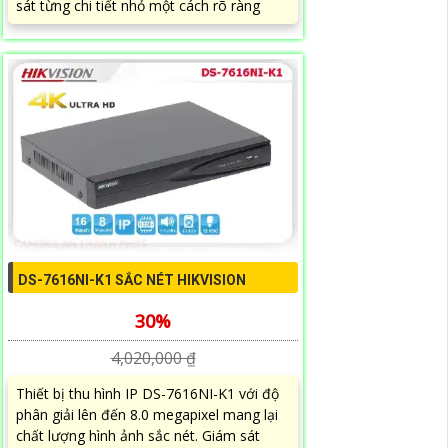
sát từng chi tiết nhỏ một cách rõ ràng
DS-7616NI-K1 SẮC NÉT HIKVISION
30%
4,020,000 ₫
Thiết bị thu hình IP DS-7616NI-K1 với độ
phân giải lên đến 8.0 megapixel mang lại
chất lượng hình ảnh sắc nét. Giám sát