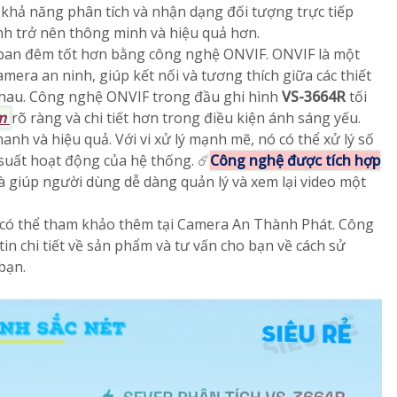
ó khả năng phân tích và nhận dạng đối tượng trực tiếp
nh trở nên thông minh và hiệu quả hơn.
ban đêm tốt hơn bằng công nghệ ONVIF. ONVIF là một
mera an ninh, giúp kết nối và tương thích giữa các thiết
nhau. Công nghệ ONVIF trong đầu ghi hình
VS-3664R
tối
m
rõ ràng và chi tiết hơn trong điều kiện ánh sáng yếu.
anh và hiệu quả. Với vi xử lý mạnh mẽ, nó có thể xử lý số
suất hoạt động của hệ thống. ☄️
Công nghệ được tích hợp
à giúp người dùng dễ dàng quản lý và xem lại video một
có thể tham khảo thêm tại Camera An Thành Phát. Công
n chi tiết về sản phẩm và tư vấn cho bạn về cách sử
bạn.