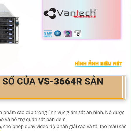
G SỐ CỦA
VS-3664R
SẢN
n phẩm cao cấp trong lĩnh vực giám sát an ninh. Nó được
ao và hỗ trợ quan sát ban đêm.
n, cho phép quay video độ phân giải cao và tái tạo màu sắc