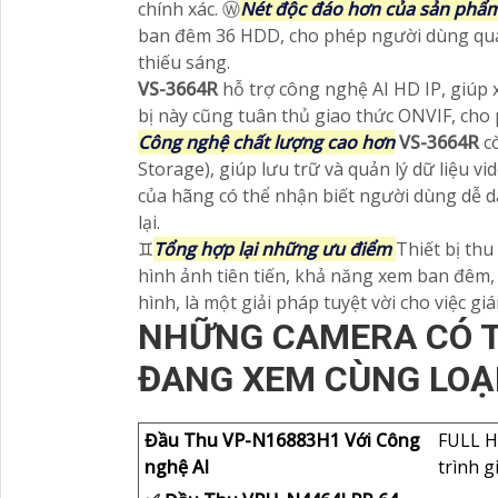
chính xác. Ⓦ
Nét độc đáo hơn của sản phẩ
ban đêm 36 HDD, cho phép người dùng qua
thiếu sáng.
VS-3664R
hỗ trợ công nghệ AI HD IP, giúp 
bị này cũng tuân thủ giao thức ONVIF, cho 
Công nghệ chất lượng cao hơn
VS-3664R
c
Storage), giúp lưu trữ và quản lý dữ liệu vi
của hãng có thể nhận biết người dùng dễ d
lại.
♊
Tổng hợp lại những ưu điểm
Thiết bị th
hình ảnh tiên tiến, khả năng xem ban đêm,
hình, là một giải pháp tuyệt vời cho việc gi
NHỮNG CAMERA CÓ T
ĐANG XEM CÙNG LOẠ
Đầu Thu VP-N16883H1 Với Công
FULL H
nghệ AI
trình g