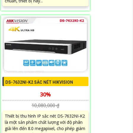
chuẩn, thiết bị này...
DS-7632NI-K2 SẮC NÉT HIKVISION
30%
10,080,000 ₫
Thiết bị thu hình IP sắc nét DS-7632NI-K2
là một sản phẩm chất lượng với độ phân
giải lên đến 8.0 megapixel, cho phép giám