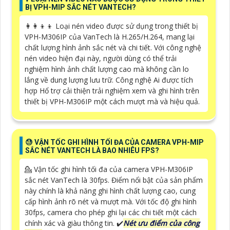
BỊ VPH-MIP SẮC NÉT VANTECH?
👩‍👩‍👦‍👦 Loại nén video được sử dụng trong thiết bị
VPH-M306IP của VanTech là H.265/H.264, mang lại
chất lượng hình ảnh sắc nét và chi tiết. Với công nghệ
nén video hiện đại này, người dùng có thể trải
nghiệm hình ảnh chất lượng cao mà không cần lo
lắng về dung lượng lưu trữ. Công nghệ Ai được tích
hợp Hổ trợ cải thiện trải nghiệm xem và ghi hình trên
thiết bị VPH-M306IP một cách mượt mà và hiệu quả.
😓 VẬN TỐC GHI HÌNH TỐI ĐA CỦA CAMERA VPH-MIP
SẮC NÉT VANTECH LÀ BAO NHIÊU FPS?
💁 Vận tốc ghi hình tối đa của camera VPH-M306IP
sắc nét VanTech là 30fps. Điểm nổi bật của sản phẩm
này chính là khả năng ghi hình chất lượng cao, cung
cấp hình ảnh rõ nét và mượt mà. Với tốc độ ghi hình
30fps, camera cho phép ghi lại các chi tiết một cách
chính xác và giàu thông tin. ✔️
Nét ưu điểm của công