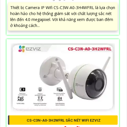
Thiết bị Camera IP Wifi CS-C3W-A0-3H4WFRL là lựa chọn
hoàn hảo cho hệ thống giám sát với chất lượng sắc nét
lên đến 4.0 megapixel. Với khả năng xem được ban đêm
ở khoảng cách...
CS-C3N-A0-3H2WFRL SẮC NÉT WIFI EZVIZ