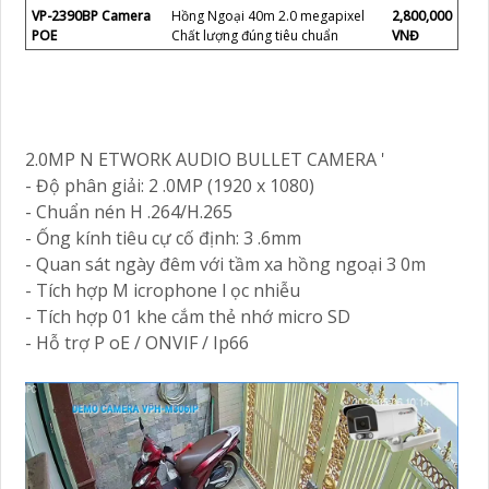
VP-2390BP Camera
Hồng Ngoại 40m 2.0 megapixel
2,800,000
POE
Chất lượng đúng tiêu chuẩn
VNĐ
2.0MP N ETWORK AUDIO BULLET CAMERA '
- Độ phân giải: 2 .0MP (1920 x 1080)
- Chuẩn nén H .264/H.265
- Ống kính tiêu cự cố định: 3 .6mm
- Quan sát ngày đêm với tầm xa hồng ngoại 3 0m
- Tích hợp M icrophone l ọc nhiễu
- Tích hợp 01 khe cắm thẻ nhớ micro SD
- Hỗ trợ P oE / ONVIF / Ip66