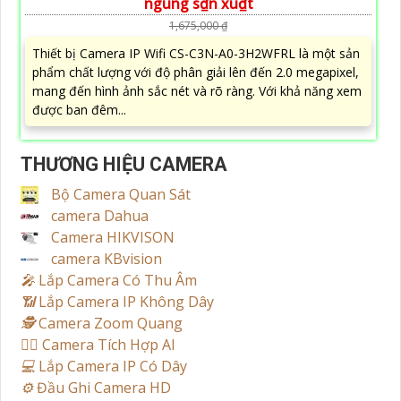
ngung s₫n xu₫t
1,675,000 ₫
Thiết bị Camera IP Wifi CS-C3N-A0-3H2WFRL là một sản
phẩm chất lượng với độ phân giải lên đến 2.0 megapixel,
mang đến hình ảnh sắc nét và rõ ràng. Với khả năng xem
được ban đêm...
THƯƠNG HIỆU CAMERA
Bộ Camera Quan Sát
camera Dahua
Camera HIKVISON
camera KBvision
️🎤️
Lắp Camera Có Thu Âm
📶
Lắp Camera IP Không Dây
🕵️
Camera Zoom Quang
🧛‍♀️
Camera Tích Hợp AI
💻
Lắp Camera IP Có Dây
⚙️
Đầu Ghi Camera HD