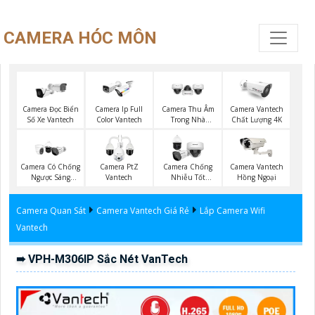
CAMERA HÓC MÔN
Camera Đọc Biển
Camera Ip Full
Camera Thu Âm
Camera Vantech
Số Xe Vantech
Color Vantech
Trong Nhà
Chất Lượng 4K
Vantech
Camera Có Chống
Camera PtZ
Camera Chống
Camera Vantech
Ngược Sáng
Vantech
Nhiễu Tốt
Hồng Ngoại
Vantech
Vantech
Camera Quan Sát
Camera Vantech Giá Rẻ
Lắp Camera Wifi
Vantech
➠ VPH-M306IP Sắc Nét VanTech