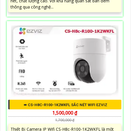
nét, chất lượng cao. Với khả năng quan sát ban đêm
thông qua công nghệ...
➠ CS-H8C-R100-1K2WKFL SẮC NÉT WIFI EZVIZ
1,500,000 ₫
1,700,000 ₫
Thiết Bị Camera IP Wifi CS-H8c-R100-1K2WKFL là một