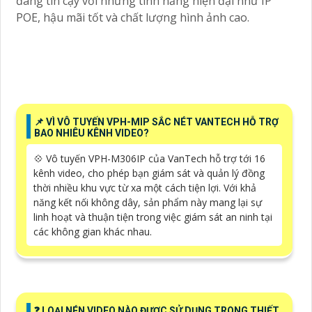
đáng tin cậy với những tính năng hiện đại như IP
POE, hậu mãi tốt và chất lượng hình ảnh cao.
📌 VÌ VÔ TUYẾN VPH-MIP SẮC NÉT VANTECH HỖ TRỢ
BAO NHIÊU KÊNH VIDEO?
💠 Vô tuyến VPH-M306IP của VanTech hỗ trợ tới 16
kênh video, cho phép bạn giám sát và quản lý đồng
thời nhiều khu vực từ xa một cách tiện lợi. Với khả
năng kết nối không dây, sản phẩm này mang lại sự
linh hoạt và thuận tiện trong việc giám sát an ninh tại
các không gian khác nhau.
️❓ LOẠI NÉN VIDEO NÀO ĐƯỢC SỬ DỤNG TRONG THIẾT