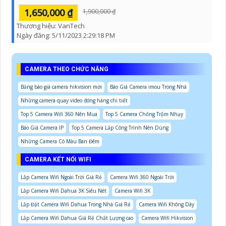
1,650,000 ₫
1,900,000 ₫
Thương hiệu:
VanTech
Ngày đăng:
5/11/2023 2:29:18 PM
CAMERA THEO CHỨC NĂNG
Bảng báo giá camera hikvision mới
Báo Giá Camera imou Trong Nhà
Những camera quay video đóng hàng chi tiết
Top 5 Camera Wifi 360 Nên Mua
Top 5 Camera Chống Trộm Nhạy
Báo Giá Camera IP
Top 5 Camera Lắp Công Trình Nên Dùng
Những Camera Có Màu Ban Đêm
CAMERA KẾT NỐI WIFI
Lắp Camera Wifi Ngoài Trời Giá Rẻ
Camera Wifi 360 Ngoài Trời
Lắp Camera Wifi Dahua 3K Siêu Nét
Camera Wifi 3K
Lắp Đặt Camera Wifi Dahua Trong Nhà Giá Rẻ
Camera Wifi Không Dây
Lắp Camera Wifi Dahua Giá Rẻ Chất Lượng cao
Camera Wifi Hikvision