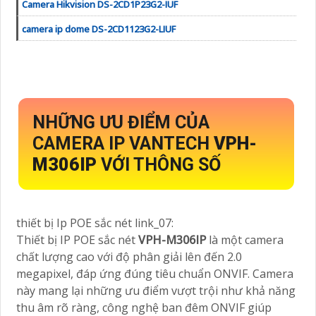
Camera Hikvision DS-2CD1P23G2-IUF
camera ip dome DS-2CD1123G2-LIUF
NHỮNG ƯU ĐIỂM CỦA
CAMERA IP VANTECH
VPH-
M306IP
VỚI THÔNG SỐ
thiết bị Ip POE sắc nét link_07:
Thiết bị IP POE sắc nét
VPH-M306IP
là một camera
chất lượng cao với độ phân giải lên đến 2.0
megapixel, đáp ứng đúng tiêu chuẩn ONVIF. Camera
này mang lại những ưu điểm vượt trội như khả năng
thu âm rõ ràng, công nghệ ban đêm ONVIF giúp