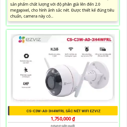
sản phẩm chất lượng với độ phân giải lên đến 2.0
megapixel, cho hình ảnh sắc nét. Được thiết kế đúng tiêu
chuẩn, camera này có...
CS-C3W-A0-3H4WFRL SẮC NÉT WIFI EZVIZ
1,750,000 ₫
ngung s₫n xu₫t