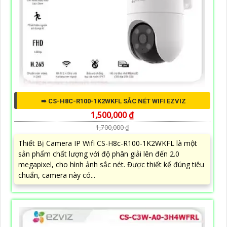
➠ CS-H8C-R100-1K2WKFL SẮC NÉT WIFI EZVIZ
1,500,000 ₫
1,700,000 ₫
Thiết Bị Camera IP Wifi CS-H8c-R100-1K2WKFL là một
sản phẩm chất lượng với độ phân giải lên đến 2.0
megapixel, cho hình ảnh sắc nét. Được thiết kế đúng tiêu
chuẩn, camera này có...