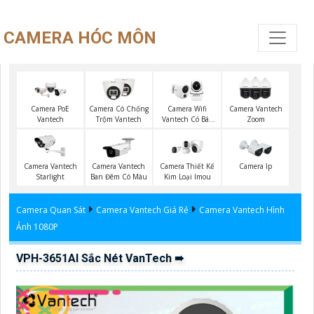
CAMERA HÓC MÔN
Camera PoE
Camera Có Chống
Camera Wifi
Camera Vantech
Vantech
Trộm Vantech
Vantech Có Báo
Zoom
Động
Camera Vantech
Camera Vantech
Camera Thiết Kế
Camera Ip
Starlight
Ban Đêm Có Màu
Kim Loại Imou
Camera Quan Sát
Camera Vantech Giá Rẻ
Camera Vantech Hình
Ảnh 1080P
VPH-3651AI Sắc Nét VanTech ➠