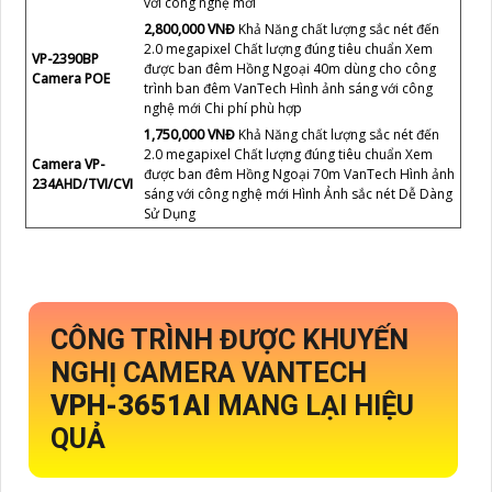
với công nghệ mới
2,800,000 VNĐ
Khả Năng chất lượng sắc nét đến
2.0 megapixel Chất lượng đúng tiêu chuẩn Xem
VP-2390BP
được ban đêm Hồng Ngoại 40m dùng cho công
Camera POE
trình ban đêm VanTech Hình ảnh sáng với công
nghệ mới Chi phí phù hợp
1,750,000 VNĐ
Khả Năng chất lượng sắc nét đến
2.0 megapixel Chất lượng đúng tiêu chuẩn Xem
Camera VP-
được ban đêm Hồng Ngoại 70m VanTech Hình ảnh
234AHD/TVI/CVI
sáng với công nghệ mới Hình Ảnh sắc nét Dễ Dàng
Sử Dụng
CÔNG TRÌNH ĐƯỢC KHUYẾN
NGHỊ CAMERA VANTECH
VPH-3651AI
MANG LẠI HIỆU
QUẢ