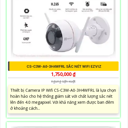
CS-C3W-A0-3H4WFRL SẮC NÉT WIFI EZVIZ
1,750,000 ₫
ngung s₫n xu₫t
Thiết bị Camera IP Wifi CS-C3W-A0-3H4WFRL là lựa chọn
hoàn hảo cho hệ thống giám sát với chất lượng sắc nét
lên đến 4.0 megapixel. Với khả năng xem được ban đêm
ở khoảng cách...