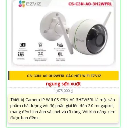
CS-C3N-A0-3H2WFRL SẮC NÉT WIFI EZVIZ
ngung s₫n xu₫t
1,675,000 ₫
Thiết bị Camera IP Wifi CS-C3N-A0-3H2WFRL là một sản
phẩm chất lượng với độ phân giải lên đến 2.0 megapixel,
mang đến hình ảnh sắc nét và rõ ràng. Với khả năng xem
được ban đêm...