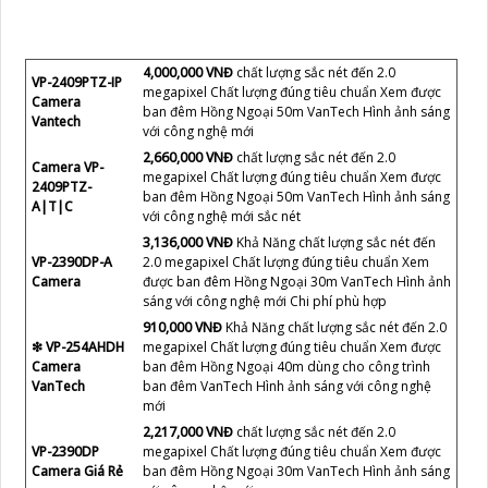
4,000,000 VNĐ
chất lượng sắc nét đến 2.0
VP-2409PTZ-IP
megapixel Chất lượng đúng tiêu chuẩn Xem được
Camera
ban đêm Hồng Ngoại 50m VanTech Hình ảnh sáng
Vantech
với công nghệ mới
2,660,000 VNĐ
chất lượng sắc nét đến 2.0
Camera VP-
megapixel Chất lượng đúng tiêu chuẩn Xem được
2409PTZ-
ban đêm Hồng Ngoại 50m VanTech Hình ảnh sáng
A|T|C
với công nghệ mới sắc nét
3,136,000 VNĐ
Khả Năng chất lượng sắc nét đến
VP-2390DP-A
2.0 megapixel Chất lượng đúng tiêu chuẩn Xem
Camera
được ban đêm Hồng Ngoại 30m VanTech Hình ảnh
sáng với công nghệ mới Chi phí phù hợp
910,000 VNĐ
Khả Năng chất lượng sắc nét đến 2.0
❇ VP-254AHDH
megapixel Chất lượng đúng tiêu chuẩn Xem được
Camera
ban đêm Hồng Ngoại 40m dùng cho công trình
VanTech
ban đêm VanTech Hình ảnh sáng với công nghệ
mới
2,217,000 VNĐ
chất lượng sắc nét đến 2.0
VP-2390DP
megapixel Chất lượng đúng tiêu chuẩn Xem được
Camera Giá Rẻ
ban đêm Hồng Ngoại 30m VanTech Hình ảnh sáng