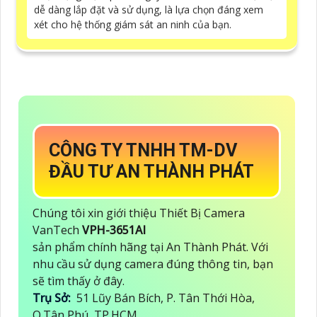
dễ dàng lắp đặt và sử dụng, là lựa chọn đáng xem
xét cho hệ thống giám sát an ninh của bạn.
CÔNG TY TNHH TM-DV
ĐẦU TƯ AN THÀNH PHÁT
Chúng tôi xin giới thiệu Thiết Bị Camera
VanTech
VPH-3651AI
sản phẩm chính hãng tại An Thành Phát. Với
nhu cầu sử dụng camera đúng thông tin, bạn
sẽ tìm thấy ở đây.
Trụ Sở:
51 Lũy Bán Bích, P. Tân Thới Hòa,
Q.Tân Phú, TP.HCM