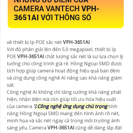
CAMERA VANTECH
VPH-
3651AI
VỚI THÔNG SỐ
về thiết bị Ip POE sắc nét
VPH-3651AI
:
Với độ phân giải lên đến 5.0 megapixel, thiết bị Ip
POE
VPH-3651AI
chất lượng sắc nét là sự lựa chọn lý
tưởng cho công trình giá rẻ. Hồng Ngoại SMD được
tích hợp giúp camera hoạt động hiệu quả ban đêm
và ứng dụng công nghệ AI nâng cao khả năng giám
sát.
Công nghệ AI không chỉ tăng cường khả năng phát
hiện, nhận diện mà còn giúp tối ưu hóa hiệu suất
của camera. 🎖️
Công nghệ ứng dụng chú trọng
tính
năng Hồng Ngoại SMD mang đến hình ảnh rõ nét,
minh họa và sắc nét ngay cả trong môi trường ánh
sáng yếu. Camera
VPH-3651AI
cũng dễ dàng lắp đặt