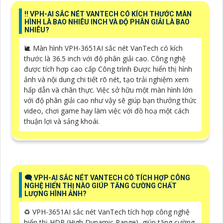
‼️ VPH-AI SẮC NÉT VANTECH CÓ KÍCH THƯỚC MÀN
HÌNH LÀ BAO NHIÊU INCH VÀ ĐỘ PHÂN GIẢI LÀ BAO
NHIÊU?
🐌 Màn hình VPH-3651AI sắc nét VanTech có kích
thước là 36.5 inch với độ phân giải cao. Công nghệ
được tích hợp cao cấp Công trình Được hiển thị hình
ảnh và nội dung chi tiết rõ nét, tạo trải nghiệm xem
hấp dẫn và chân thực. Việc sở hữu một màn hình lớn
với độ phân giải cao như vậy sẽ giúp bạn thưởng thức
video, chơi game hay làm việc với đồ hoạ một cách
thuận lợi và sảng khoái.
🗨️ VPH-AI SẮC NÉT VANTECH CÓ TÍCH HỢP CÔNG
NGHỆ HIỂN THỊ NÀO GIÚP TĂNG CƯỜNG CHẤT
LƯỢNG HÌNH ẢNH?
♻️ VPH-3651AI sắc nét VanTech tích hợp công nghệ
hiển thị HDR (High Dynamic Range), giúp tăng cường