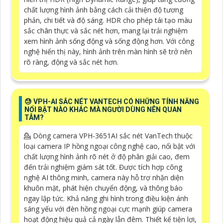
chất lượng hình ảnh bằng cách cải thiện độ tương
phản, chi tiết và độ sáng. HDR cho phép tái tạo màu
sắc chân thực và sắc nét hơn, mang lại trải nghiệm
xem hình ảnh sống động và sống động hơn. Với công
nghệ hiển thị này, hình ảnh trên màn hình sẽ trở nên
rõ ràng, động và sắc nét hơn.
😓 VPH-AI SẮC NÉT VANTECH CÓ NHỮNG TÍNH NĂNG
NỔI BẬT NÀO KHÁC MÀ NGƯỜI DÙNG NÊN QUAN
TÂM?
💁 Dòng camera VPH-3651AI sắc nét VanTech thuộc
loại camera IP hồng ngoại công nghệ cao, nổi bật với
chất lượng hình ảnh rõ nét ở độ phân giải cao, đem
đến trải nghiệm giám sát tốt. Được tích hợp công
nghệ AI thông minh, camera này hỗ trợ nhận diện
khuôn mặt, phát hiện chuyển động, và thông báo
ngay lập tức. Khả năng ghi hình trong điều kiện ánh
sáng yếu với đèn hồng ngoại cực mạnh giúp camera
hoạt động hiệu quả cả ngày lẫn đêm. Thiết kế tiện lợi,