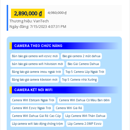
2,890,000 ₫
4,980,000 ₫
Thương hiệu:
VanTech
Ngày đăng:
7/15/2023 4:07:31 PM
CAMERA THEO CHỨC NĂNG
Bản báo giá camera wifi ezviz mới
Báo giá camera 2 mắt dahua
bản báo giá camera wifi hikvision mới
Báo Giá Camera Dahua
Bảng báo giá camera imou ngoài trời
Top 5 Camera Lắp Ngoài Trời
Bảng báo giá camera kbvision mới
Top 5 Camera nhà Xưởng
CAMERA KẾT NỐI WIFI
Camera Wifi Ebitcam Ngoài Trời
Camera Wifi Dahua Có Màu Ban Đêm
Camera Wifi Ezviz Ngoài Trời
Camera Wifi Giá Rẻ
Camera Wifi Dahua Giá Rẻ Cao Cấp
Lắp Camera Wifi Thân Dahua
Lắp camera wifi báo động chống trộm
Lắp Camera 2.0MP Ezviz