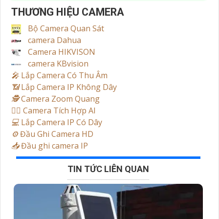
THƯƠNG HIỆU CAMERA
Bộ Camera Quan Sát
camera Dahua
Camera HIKVISON
camera KBvision
️🎤️
Lắp Camera Có Thu Âm
📶
Lắp Camera IP Không Dây
🕵️
Camera Zoom Quang
🧛‍♀️
Camera Tích Hợp AI
💻
Lắp Camera IP Có Dây
⚙️
Đầu Ghi Camera HD
📥
Đầu ghi camera IP
TIN TỨC LIÊN QUAN