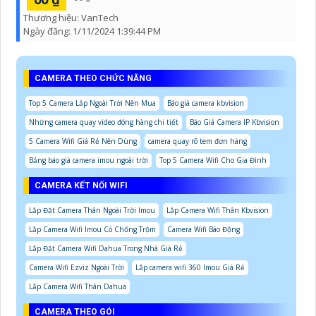
Thương hiệu:
VanTech
Ngày đăng:
1/11/2024 1:39:44 PM
CAMERA THEO CHỨC NĂNG
Top 5 Camera Lắp Ngoài Trời Nên Mua
Báo giá camera kbvision
Những camera quay video đóng hàng chi tiết
Báo Giá Camera IP Kbvision
5 Camera Wifi Giá Rẻ Nên Dùng
camera quay rõ tem đơn hàng
Bảng báo giá camera imou ngoài trời
Top 5 Camera Wifi Cho Gia Đình
CAMERA KẾT NỐI WIFI
Lắp Đặt Camera Thân Ngoài Trời Imou
Lắp Camera Wifi Thân Kbvision
Lắp Camera Wifi Imou Có Chống Trộm
Camera Wifi Báo Động
Lắp Đặt Camera Wifi Dahua Trong Nhà Giá Rẻ
Camera Wifi Ezviz Ngoài Trời
Lắp camera wifi 360 Imou Giá Rẻ
Lắp Camera Wifi Thân Dahua
CAMERA THEO GÓI