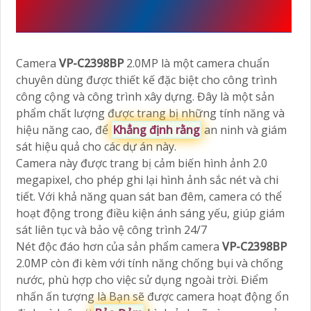
C2398BP
SẢN XUẤT BỞI
VANTECH
Camera
VP-C2398BP
2.0MP là một camera chuẩn
chuyên dùng được thiết kế đặc biệt cho công trình
công cộng và công trình xây dựng. Đây là một sản
phẩm chất lượng được trang bị những tính năng và
hiệu năng cao, để
Khẳng định rằng
an ninh và giám
sát hiệu quả cho các dự án này.
Camera này được trang bị cảm biến hình ảnh 2.0
megapixel, cho phép ghi lại hình ảnh sắc nét và chi
tiết. Với khả năng quan sát ban đêm, camera có thể
hoạt động trong điều kiện ánh sáng yếu, giúp giám
sát liên tục và bảo vệ công trình 24/7
Nét độc đáo hơn của sản phẩm camera
VP-C2398BP
2.0MP còn đi kèm với tính năng chống bụi và chống
nước, phù hợp cho việc sử dụng ngoài trời. Điểm
nhấn ấn tượng là Bạn sẽ được camera hoạt động ổn