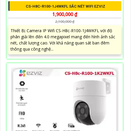
CS-H8C-R100-1J4WKFL SẮC NÉT WIFI EZVIZ
1,900,000 ₫
2,100,000 ₫
Thiết Bị Camera IP Wifi CS-H8c-R100-1J4WKFL với độ
phân giải lên đến 4.0 megapixel mang đến hình ảnh sắc
nét, chất lượng cao. Với khả năng quan sát ban đêm
thông qua công nghệ...