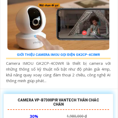
GIỚI THIỆU CAMERA IMOU GỌI ĐIỆN GK2CP-4C0WR
Camera IMOU GK2CP-4C0WR là thiết bị camera với
những thông số kỹ thuật nổi bật như độ phân giải 4mp,
khả năng quay xoay cùng đàm thoại 2 chiều, công nghệ AI
thông minh giúp phát...
CAMERA VP-B7300PIR VANTECH THÂN CHẮC
CHẮN
30%
1,980,000 ₫