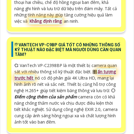
thoại hai chiều, chế độ hồng ngoại ban đêm, khả
năng ghi hình và lưu trữ dữ liệu trên đám mây. Tất cả
những tính năng này giúp tăng cường hiệu quả làm
việc và
Khẳng định rằng
an ninh.
⁉️ VANTECH VP-C9BP GIÁ TỐT CÓ NHỮNG THÔNG SỐ
KỸ THUẬT NÀO ĐẶC BIỆT MÀ NGƯỜI DÙNG CẦN QUAN
TÂM?
💞 VanTech VP-C2398BP là một thiết bị camera quan
sát với nhiều thông số kỹ thuật đặc biệt. 🎛
ấn tượng
trước hết
nó có độ phân giải 4K Ultra HD, mang lại
hình ảnh rõ nét và sắc nét. Thiết bị cũng hỗ trợ công
nghệ H.265+ giúp tiết kiệm băng thông và lưu trữ. 💮
Điểm cộng thêm của sản phẩm
camera còn có khả
năng chống thấm nước và chịu được điều kiện thời
tiết khắc nghiệt. Sử dụng công nghệ EXIR 2.0, camera
cung cấp ánh sáng hồng ngoại xa và chất lượng hình
ảnh tốt vào ban đêm.