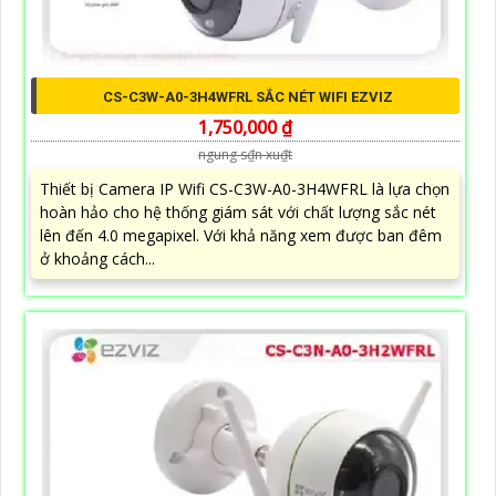
CS-C3W-A0-3H4WFRL SẮC NÉT WIFI EZVIZ
1,750,000 ₫
ngung s₫n xu₫t
Thiết bị Camera IP Wifi CS-C3W-A0-3H4WFRL là lựa chọn
hoàn hảo cho hệ thống giám sát với chất lượng sắc nét
lên đến 4.0 megapixel. Với khả năng xem được ban đêm
ở khoảng cách...