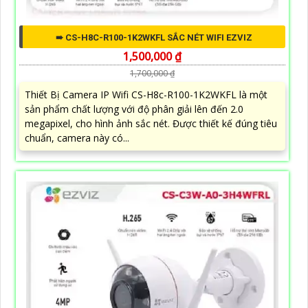
➠ CS-H8C-R100-1K2WKFL SẮC NÉT WIFI EZVIZ
1,500,000 ₫
1,700,000 ₫
Thiết Bị Camera IP Wifi CS-H8c-R100-1K2WKFL là một
sản phẩm chất lượng với độ phân giải lên đến 2.0
megapixel, cho hình ảnh sắc nét. Được thiết kế đúng tiêu
chuẩn, camera này có...