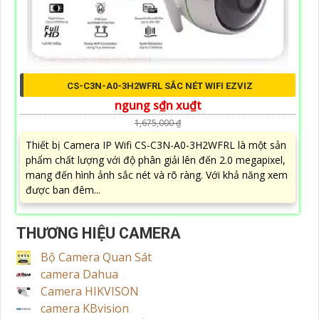
CS-C3N-A0-3H2WFRL SẮC NÉT WIFI EZVIZ
ngung s₫n xu₫t
1,675,000 ₫
Thiết bị Camera IP Wifi CS-C3N-A0-3H2WFRL là một sản
phẩm chất lượng với độ phân giải lên đến 2.0 megapixel,
mang đến hình ảnh sắc nét và rõ ràng. Với khả năng xem
được ban đêm...
THƯƠNG HIỆU CAMERA
Bộ Camera Quan Sát
camera Dahua
Camera HIKVISON
camera KBvision