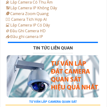
️🎤️
Lắp Camera Có Thu Âm
📶
Lắp Camera IP Không Dây
🕵️
Camera Zoom Quang
🧛‍♀️
Camera Tích Hợp AI
💻
Lắp Camera IP Có Dây
⚙️
Đầu Ghi Camera HD
📥
Đầu ghi camera IP
TIN TỨC LIÊN QUAN
TƯ VẤN LẮP CAMERA QUAN SÁT