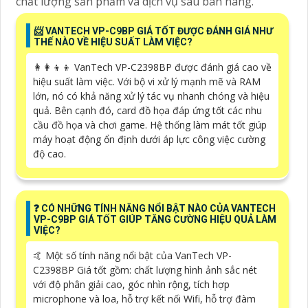
chất lượng sản phẩm và dịch vụ sau bán hàng.
📨 VANTECH VP-C9BP GIÁ TỐT ĐƯỢC ĐÁNH GIÁ NHƯ
THẾ NÀO VỀ HIỆU SUẤT LÀM VIỆC?
👩‍👩‍👦‍👦 VanTech VP-C2398BP được đánh giá cao về
hiệu suất làm việc. Với bộ vi xử lý mạnh mẽ và RAM
lớn, nó có khả năng xử lý tác vụ nhanh chóng và hiệu
quả. Bên cạnh đó, card đồ họa đáp ứng tốt các nhu
cầu đồ họa và chơi game. Hệ thống làm mát tốt giúp
máy hoạt động ổn định dưới áp lực công việc cường
độ cao.
❓ CÓ NHỮNG TÍNH NĂNG NỔI BẬT NÀO CỦA VANTECH
VP-C9BP GIÁ TỐT GIÚP TĂNG CƯỜNG HIỆU QUẢ LÀM
VIỆC?
🤙 Một số tính năng nổi bật của VanTech VP-
C2398BP Giá tốt gồm: chất lượng hình ảnh sắc nét
với độ phân giải cao, góc nhìn rộng, tích hợp
microphone và loa, hỗ trợ kết nối Wifi, hỗ trợ đàm