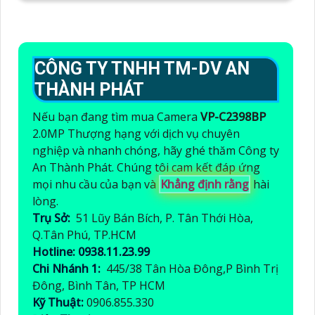
CÔNG TY TNHH TM-DV AN
THÀNH PHÁT
Nếu bạn đang tìm mua Camera
VP-C2398BP
2.0MP Thượng hạng với dịch vụ chuyên
nghiệp và nhanh chóng, hãy ghé thăm Công ty
An Thành Phát. Chúng tôi cam kết đáp ứng
mọi nhu cầu của bạn và
Khẳng định rằng
hài
lòng.
Trụ Sở:
51 Lũy Bán Bích, P. Tân Thới Hòa,
Q.Tân Phú, TP.HCM
Hotline: 0938.11.23.99
Chi Nhánh 1:
445/38 Tân Hòa Đông,P Bình Trị
Đông, Bình Tân, TP HCM
Kỹ Thuật:
0906.855.330