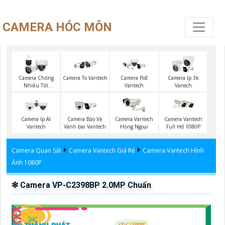
CAMERA HÓC MÔN
Camera PoE
Camera Chống
Camera To Vantech
Camera Ip 3k
Vantech
Nhiễu Tốt
Vanech
Vantech
Camera Ip AI
Camera Bảo Vệ
Camera Vantech
Camera Vantech
Vantech
Vành Đai Vantech
Hồng Ngoại
Full Hd 1080P
Camera Quan Sát
Camera Vantech Giá Rẻ
Camera Vantech Hình
Ảnh 1080P
❇ Camera VP-C2398BP 2.0MP Chuẩn