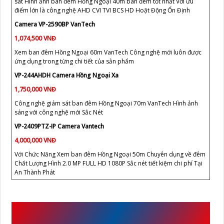
sát Hình ảnh ban đêm Hồng Ngoại 40m ban đêm tốt nhất Với ưu
điểm lớn là công nghệ AHD CVI TVI BCS HD Hoặt Động Ổn Định
Camera VP-2590BP VanTech
1,074,500 VNĐ
Xem ban đêm Hồng Ngoại 60m VanTech Công nghệ mới luôn được
ứng dụng trong từng chi tiết của sản phẩm
VP-244AHDH Camera Hồng Ngoại Xa
1,750,000 VNĐ
Công nghệ giám sát ban đêm Hồng Ngoại 70m VanTech Hình ảnh
sáng với công nghệ mới Sắc Nét
VP-2409PTZ-IP Camera Vantech
4,000,000 VNĐ
Với Chức Năng Xem ban đêm Hồng Ngoại 50m Chuyên dụng về đêm
Chất Lượng Hình 2.0 MP FULL HD 1080P Sắc nét tiết kiệm chi phí Tại
An Thành Phát
CÔNG TRÌNH SỬ DỤNG
VP-