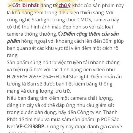
📡
Cốt lõi nhất
đáng 📸
chú ý
khác của sản phẩm này
là khả năng xem trong điều kiện thiếu sáng. Với
công nghệ Starlight trung thực CMOS, camera này
có thể thu hình ảnh màu đẹp hơn so với các loại
camera thông thường. 💮
Điểm cộng thêm của sản
phẩm
hồng ngoại với khoảng cách lên đến 30m giúp
bạn quan sát các khu vực tối viễn đêm một cách rõ
ràng.
Sản phẩm cũng hỗ trợ việc truyền tải nhanh chóng
và hiệu quả hơn với các định dạng nén video như
H.265+/H.265/H.264+/H.264 Starlight. Điểm nhấn ấn
tượng là Bạn sẽ được bạn tiết kiệm băng thông
mạng và dung lượng lưu trữ.
Nếu bạn đang tìm kiếm một camera chất lượng,
đáng tin cậy và có thể đáp ứng nhu cầu giám sát
trong dự án dân dụng, hãy đến Công ty An Thành
Phát để tìm hiểu và mua sắm sản phẩm Ip POE Sắc
Nét
VP-C2398BP
. Công ty này được đánh giá cao về