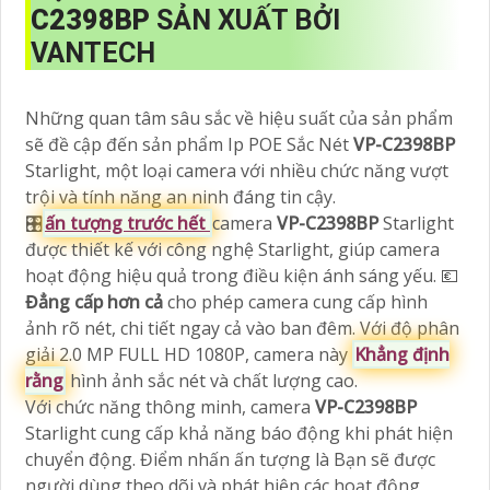
C2398BP
SẢN XUẤT BỞI
VANTECH
Những quan tâm sâu sắc về hiệu suất của sản phẩm
sẽ đề cập đến sản phẩm Ip POE Sắc Nét
VP-C2398BP
Starlight, một loại camera với nhiều chức năng vượt
trội và tính năng an ninh đáng tin cậy.
🎛
ấn tượng trước hết
camera
VP-C2398BP
Starlight
được thiết kế với công nghệ Starlight, giúp camera
hoạt động hiệu quả trong điều kiện ánh sáng yếu. 💶
Đẳng cấp hơn cả
cho phép camera cung cấp hình
ảnh rõ nét, chi tiết ngay cả vào ban đêm. Với độ phân
giải 2.0 MP FULL HD 1080P, camera này
Khẳng định
rằng
hình ảnh sắc nét và chất lượng cao.
Với chức năng thông minh, camera
VP-C2398BP
Starlight cung cấp khả năng báo động khi phát hiện
chuyển động. Điểm nhấn ấn tượng là Bạn sẽ được
người dùng theo dõi và phát hiện các hoạt động