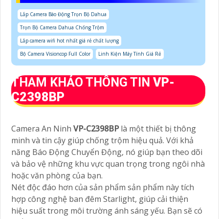
Lắp Camera Báo Động Trọn Bộ Dahua
Trọn Bộ Camera Dahua Chống Trộm
Lắp camera wifi hot nhất giá rẻ chất lượng
Bộ Camera Visioncop Full Color
Linh Kiện Máy Tính Giá Rẻ
THAM KHẢO THÔNG TIN
VP-
C2398BP
Camera An Ninh
VP-C2398BP
là một thiết bị thông
minh và tin cậy giúp chống trộm hiệu quả. Với khả
năng Báo Động Chuyển Động, nó giúp bạn theo dõi
và bảo vệ những khu vực quan trọng trong ngôi nhà
hoặc văn phòng của bạn.
Nét độc đáo hơn của sản phẩm sản phẩm này tích
hợp công nghệ ban đêm Starlight, giúp cải thiện
hiệu suất trong môi trường ánh sáng yếu. Bạn sẽ có