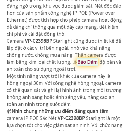
đáng ngờ trong khu vực được giám sát. Nét độc đáo
hơn của sản phẩm công nghệ IP POE (Power over
Ethernet) được tích hợp cho phép camera hoạt động
dễ dàng chỉ thông qua một dây cáp mạng, tiết kiệm
chi phí và cài đặt đồng thời.
Camera
VP-C2398BP
Starlight cũng được thiết kế để
lắp đặt ở các vị trí bên ngoài, nhờ vào khả năng
chống nước, chống mưa nắng. Thân camera được
làm bằng kim loại chất lượng, ☣️
Bảo Đảm
độ bền và
an toàn cho sử dụng ngoài trời.
Một tính năng vượt trội khác của camera này là
hồng ngoại 30m. Với công nghệ hồng ngoại, camera
có thể quan sát và ghi lại hình ảnh trong môi trường
không ánh sáng hoặc ánh sáng yếu, nâng cao an
toàn an ninh trong suốt đêm.
📹
Nhìn chung những ưu điểm đáng quan tâm
camera IP POE Sắc Nét
VP-C2398BP
Starlight là một
lựa chọn tốt cho việc giám sát an ninh. Với chức năng