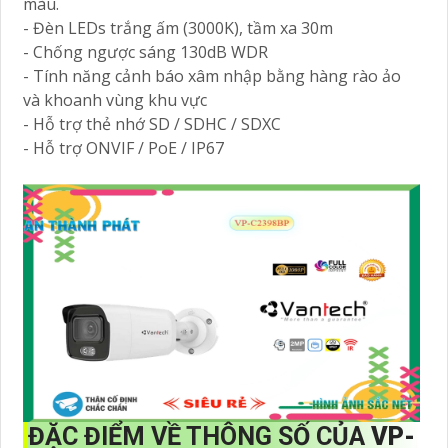
màu.
- Đèn LEDs trắng ấm (3000K), tầm xa 30m
- Chống ngược sáng 130dB WDR
- Tính năng cảnh báo xâm nhập bằng hàng rào ảo
và khoanh vùng khu vực
- Hỗ trợ thẻ nhớ SD / SDHC / SDXC
- Hỗ trợ ONVIF / PoE / IP67
ĐẶC ĐIỂM VỀ THÔNG SỐ CỦA
VP-