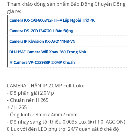
Tham khảo dòng sản phẩm Báo Động Chuyển Động
giá rẻ:
Camera KX-CAiF8003N2-TiF-A Lắp Ngoài Trời 4K
Camera DS-2CD1347G0-L Báo Động
Camera IP Kbvision KX-AF2111N3-VN
DH-H5AE Camera Wifi Xoay 360 Trong Nhà
❇ Camera VP-C2398BP 2.0MP Chuẩn
CAMERA THÂN IP 2.0MP Full-Color
- Độ phân giải 2.0Mp
- Chuẩn nén H.265
+ / H.265
- Ống kính 2.8mm / 4mm / 6mm
- Độ nhạy sáng tối thiểu 0.0035 Lux @ (F1.0, AGC ON),
0 Lux với đèn LED phụ trợ, 24/7 quan sát ở chế độ