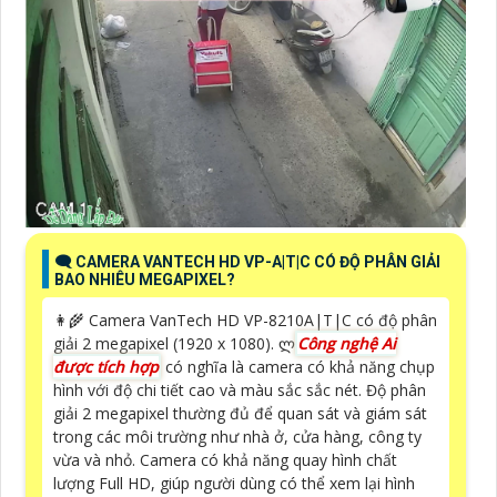
🗨️ CAMERA VANTECH HD VP-A|T|C CÓ ĐỘ PHÂN GIẢI
BAO NHIÊU MEGAPIXEL?
👩‍🌾 Camera VanTech HD VP-8210A|T|C có độ phân
giải 2 megapixel (1920 x 1080). ლ
Công nghệ Ai
được tích hợp
có nghĩa là camera có khả năng chụp
hình với độ chi tiết cao và màu sắc sắc nét. Độ phân
giải 2 megapixel thường đủ để quan sát và giám sát
trong các môi trường như nhà ở, cửa hàng, công ty
vừa và nhỏ. Camera có khả năng quay hình chất
lượng Full HD, giúp người dùng có thể xem lại hình