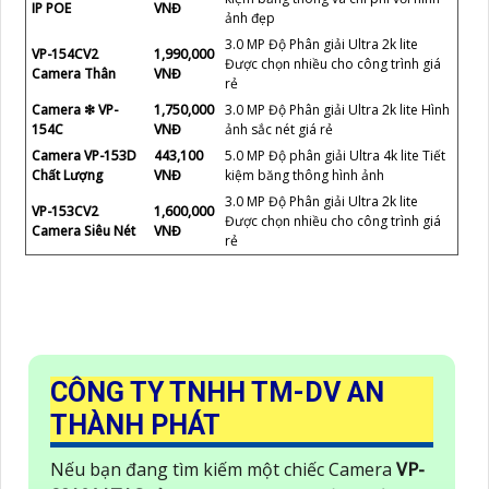
IP POE
VNĐ
ảnh đẹp
3.0 MP Độ Phân giải Ultra 2k lite
VP-154CV2
1,990,000
Được chọn nhiều cho công trình giá
Camera Thân
VNĐ
rẻ
Camera ❇ VP-
1,750,000
3.0 MP Độ Phân giải Ultra 2k lite Hình
154C
VNĐ
ảnh sắc nét giá rẻ
Camera VP-153D
443,100
5.0 MP Độ phân giải Ultra 4k lite Tiết
Chất Lượng
VNĐ
kiệm băng thông hình ảnh
3.0 MP Độ Phân giải Ultra 2k lite
VP-153CV2
1,600,000
Được chọn nhiều cho công trình giá
Camera Siêu Nét
VNĐ
rẻ
CÔNG TY TNHH TM-DV AN
THÀNH PHÁT
Nếu bạn đang tìm kiếm một chiếc Camera
VP-