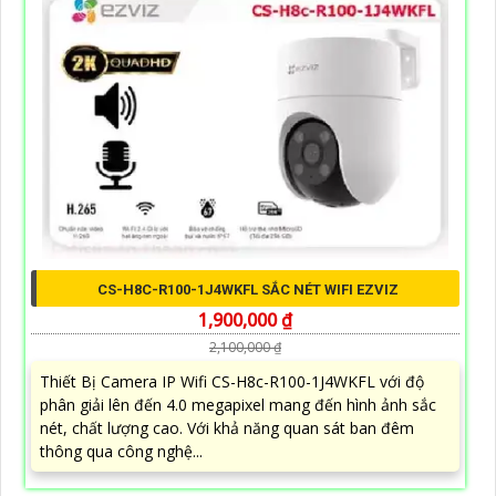
CS-H8C-R100-1J4WKFL SẮC NÉT WIFI EZVIZ
1,900,000 ₫
2,100,000 ₫
Thiết Bị Camera IP Wifi CS-H8c-R100-1J4WKFL với độ
phân giải lên đến 4.0 megapixel mang đến hình ảnh sắc
nét, chất lượng cao. Với khả năng quan sát ban đêm
thông qua công nghệ...