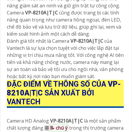
năng giám sát an ninh và giữ gìn trật tự công cộng.
Camera
VP-8210A|T|C
cũng được trang bị các tính
năng quan trọng như camera hồng ngoại, đèn LED,
chế độ bảo vệ và lưu trữ dữ liệu, giúp ghi lại, xem và
kiểm soát hình ảnh một cách dễ dàng.
Đánh giá tốt nhất là Camera
VP-8210A|T|C
của
Vantech là sự lựa chọn tuyệt vời cho việc lắp đặt tại
những vị trí chịu mưa nắng tốt. Với công nghệ AI tiên
tiến và khả năng chống nước, camera này mang lại
sự an toàn và bảo vệ tối ưu cho ngôi nhà, văn phòng
hoặc bất kỳ nơi nào bạn muốn giám sát.
ĐẶC ĐIỂM VỀ THÔNG SỐ CỦA
VP-
8210A|T|C
SẢN XUẤT BỞI
VANTECH
Camera HD Analog
VP-8210A|T|C
là một sản phẩm
chất lượng đáng 🎛
📝 chú ý
trong thị trường camera