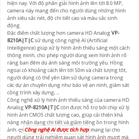
hiện nay. Với độ phân giải hình ảnh lên tới 8.0 MP,
camera này mang đến cho người dùng những hình
ảnh siêu sắc nét, độ chi tiết cao và màu sắc sinh
động.
Đặc điểm chất lượng hơn camera HD Analog
VP-
8210A|T|C
sử dụng công nghệ AI (Artificial
Intelligence) giúp xử lý hình ảnh thiếu sáng một cách
thông minh, cho phép người dùng xem hình ảnh rõ
ràng ban đêm dù ánh sáng môi trường yếu. Hồng
ngoại có khoảng cách lên tới 50m và chất lượng tốt,
người dùng có thể yên tâm sử dụng camera trong
các dự án chuyên dụng như bảo vệ an ninh, giám sát
công trình xây dựng, ...
Công nghệ xử lý hình ảnh thiếu sáng của camera HD
Analog
VP-8210A|T|C
còn được hỗ trợ bởi chip xử lý
hình ảnh CMOS chất lượng cao, giúp cải thiện khả
năng nhận dạng chi tiết và giảm tiếng ồn trong hình
ảnh. ლ
Công nghệ Ai được tích hợp
mang lại cho
người dùng trải nghiệm quan sát hình ảnh mượt mà