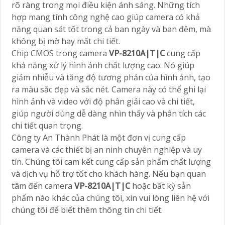
rõ ràng trong mọi điều kiện ánh sáng. Những tích
hợp mang tính công nghệ cao giúp camera có khả
năng quan sát tốt trong cả ban ngày và ban đêm, mà
không bị mờ hay mất chi tiết.
Chip CMOS trong camera
VP-8210A|T|C
cung cấp
khả năng xử lý hình ảnh chất lượng cao. Nó giúp
giảm nhiễu và tăng độ tương phản của hình ảnh, tạo
ra màu sắc đẹp và sắc nét. Camera này có thể ghi lại
hình ảnh và video với độ phân giải cao và chi tiết,
giúp người dùng dễ dàng nhìn thấy và phân tích các
chi tiết quan trọng.
Công ty An Thành Phát là một đơn vị cung cấp
camera và các thiết bị an ninh chuyên nghiệp và uy
tín. Chúng tôi cam kết cung cấp sản phẩm chất lượng
và dịch vụ hỗ trợ tốt cho khách hàng. Nếu bạn quan
tâm đến camera
VP-8210A|T|C
hoặc bất kỳ sản
phẩm nào khác của chúng tôi, xin vui lòng liên hệ với
chúng tôi để biết thêm thông tin chi tiết.