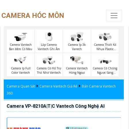
CAMERA HÓC MÔN
Lắp Camera
Camera Vantech
Camera Ip 3k
Camera Thiết Kế
Vantech Ghi Âm
Ban Đêm Có Màu
Vanech
Nhựa Plastic
Vantech
Camera Ip Full
Camera Có Hổ Trợ
Camera Vantech
Camera Có Chống
Color Vantech
Thẻ Nhớ Vantech
Hồng Ngoại
Ngược Sáng
Vantech
Camera Quan Sát
Camera Vantech Giá Rẻ
Bán Camera Vantech
360
Camera VP-8210A|T|C Vantech Công Nghệ AI