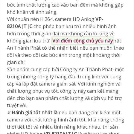
bức ảnh chất lượng cao vào ban đêm mà không gặp
khó khăn về ánh sáng.
Với chuẩn nén H.264, camera HD Anlog
VP-
8210A|T|C
cho phép bạn lưu trữ nhiều hình ảnh
hơn trong thời gian dài mà không cần lo lắng về
không gian lưu trữ.
Với điểm cộng chủ yếu này
rất
An Thành Phát có thể nhận biết nếu bạn muốn theo
dõi và theo dõi các bức ảnh trong một khoảng thời
gian dài.
Sản phẩm cung cấp bởi Công ty An Thành Phát, một
trong những công ty hàng đầu trong lĩnh vực cung
cấp và lắp đặt camera giám sát. Với kinh nghiệm và
chất lượng phục vụ tốt, công ty này cam kết mang
đến cho bạn sản phẩm chất lượng và dịch vụ hỗ trợ
tuyệt vời.
️🏅️
Đánh giá tốt nhất là
nếu bạn đang tìm kiếm một
camera với chất lượng hình ảnh tốt, khả năng chống
thời tiết tốt và nhiều tính năng khác nhau, thì sản
phẩm HD Anlog
VP-8210A|T|C
là một sự lựa chọn