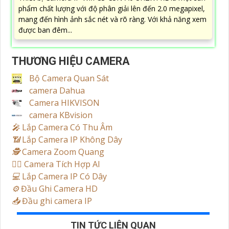
phẩm chất lượng với độ phân giải lên đến 2.0 megapixel,
mang đến hình ảnh sắc nét và rõ ràng. Với khả năng xem
được ban đêm...
THƯƠNG HIỆU CAMERA
Bộ Camera Quan Sát
camera Dahua
Camera HIKVISON
camera KBvision
️🎤️
Lắp Camera Có Thu Âm
📶
Lắp Camera IP Không Dây
🕵️
Camera Zoom Quang
🧛‍♀️
Camera Tích Hợp AI
💻
Lắp Camera IP Có Dây
⚙️
Đầu Ghi Camera HD
📥
Đầu ghi camera IP
TIN TỨC LIÊN QUAN