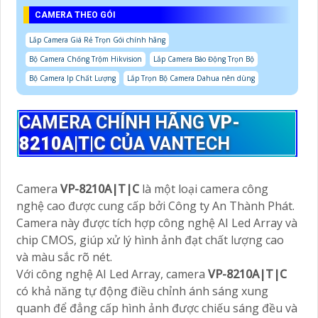
CAMERA THEO GÓI
Lắp Camera Giá Rẻ Trọn Gói chính hãng
Bộ Camera Chống Trộm Hikvision
Lắp Camera Báo Động Trọn Bộ
Bộ Camera Ip Chất Lượng
Lắp Trọn Bộ Camera Dahua nên dùng
CAMERA CHÍNH HÃNG
VP-
8210A|T|C
CỦA VANTECH
Camera
VP-8210A|T|C
là một loại camera công
nghệ cao được cung cấp bởi Công ty An Thành Phát.
Camera này được tích hợp công nghệ AI Led Array và
chip CMOS, giúp xử lý hình ảnh đạt chất lượng cao
và màu sắc rõ nét.
Với công nghệ AI Led Array, camera
VP-8210A|T|C
có khả năng tự động điều chỉnh ánh sáng xung
quanh để đẳng cấp hình ảnh được chiếu sáng đều và