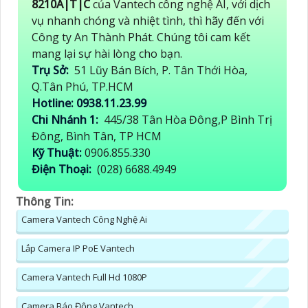
8210A|T|C
của Vantech công nghệ AI, với dịch
vụ nhanh chóng và nhiệt tình, thì hãy đến với
Công ty An Thành Phát. Chúng tôi cam kết
mang lại sự hài lòng cho bạn.
Trụ Sở:
51 Lũy Bán Bích, P. Tân Thới Hòa,
Q.Tân Phú, TP.HCM
Hotline: 0938.11.23.99
Chi Nhánh 1:
445/38 Tân Hòa Đông,P Bình Trị
Đông, Bình Tân, TP HCM
Kỹ Thuật:
0906.855.330
Điện Thoại:
(028) 6688.4949
Thông Tin:
Camera Vantech Công Nghệ Ai
Lắp Camera IP PoE Vantech
Camera Vantech Full Hd 1080P
Camera Báo Động Vantech