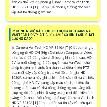
ảnh cụ thể. Với độ phân giải này, Camera VanTech
HD VP-8210A|T|C là sự lựa chọn lý tưởng cho việc
lắp đặt hệ thống giám sát.
📌 CÔNG NGHỆ NÀO ĐƯỢC SỬ DỤNG CHO CAMERA
VANTECH HD VP-A|T|C ĐỂ ĐẢM BẢO HÌNH ẢNH CHẤT
LƯỢNG CAO?
🎀 Camera VanTech HD VP-8210A|T|C được trang bị
công nghệ HD-CVI (High Definition Composite Video
Interface) để đẳng cấp chất lượng hình ảnh cao. HD-
CVI là một công nghệ độc quyền của VanTech, cho
phép truyền hình ảnh, âm thanh và điều khiển PTZ
qua một dây cáp đồng trục. Với độ phân giải HD
1080P, camera này ghi lại hình ảnh sắc nét và chi tiết.
Công nghệ HD-CVI cung cấp màu sắc tự nhiên, độ
tương phản cao và khả năng chống ngược sáng tốt,
giúp người dùng nhìn rõ ràng trong mọi điều kiện ánh
sáng khác nhau. Với công nghệ này, Camera VanTech
HD VP-8210A|T|C mang đến sự tin cậy và hiệu quả