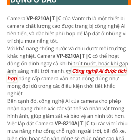
Camera
VP-8210A|T|C
của Vantech là một thiết bị
camera chất lượng cao được trang bị công nghệ AI
tiên tiến, và đặc biệt phù hợp để lắp đặt ở những vị
trí chịu mưa nắng tốt.
Với khả năng chống nước và chịu được môi trường
khắc nghiệt, Camera
VP-8210A|T|C
có thể hoạt
động ổn định ngay cả khi bị trút nước, hoặc khi gặp
ánh sáng mặt trời mạnh. ლ
Công nghệ Ai được tích
hợp
đẳng cấp camera vẫn hoạt động đúng như
mong đợi dù trong các điều kiện thời tiết khắc
nghiệt.
Bên cạnh đó, công nghệ AI của camera cho phép
nhận dạng chính xác các vật thể và nhân vật trong
hình ảnh, giúp giám sát và bảo vệ an ninh tốt hơn.
Việc lắp đặt Camera
VP-8210A|T|C
tại các vị trí chịu
mưa nắng như cổng chỗ ngồi ngoài trời, bãi đỗ xe,
biên giới hoặc sân vận động sẽ giúp nâng cao khả