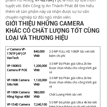
tuyệt vời. Đến Công ty An Thành Phát để tìm hiểu
thêm về sản phẩm này và nhận được sự tư vấn
chuyên nghiệp từ đội ngũ nhân viên.
GIỚI THIỆU NHỮNG CAMERA
KHÁC CÓ CHẤT LƯỢNG TỐT CÙNG
LOẠI VÀ THƯƠNG HIỆU
✅ Camera VP-
840,000
2.0 MP FULL HD 1080P Sắc nét tiết
176TP|AP|CP
VNĐ
kiệm chi phí
VanTech
3.0 MP Độ Phân giải Ultra 2k lite
VP-180KV2
1,200,000
Được chọn nhiều cho công trình giá
Camera IP POE
VNĐ
rẻ
3.0 MP Độ Phân giải Ultra 2k lite
VP-180K Camera
1,120,000
Được chọn nhiều cho công trình giá
Siêu Nét
VNĐ
rẻ
VP-180H Camera
980,000
Chất Lượng Hình sắc nét
Hồng Ngoại 40M
VNĐ
5.0 MP Độ phân giải Ultra 4k lite tiết
VP-154D Camera
7,240,100
kiệm băng thông và chi phí với hình