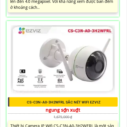
lên đến 4.0 megapixel. Với khả năng xem được ban đêm
ở khoảng cách...
CS-C3N-A0-3H2WFRL SẮC NÉT WIFI EZVIZ
ngung s₫n xu₫t
1,675,000 ₫
Thiết bị Camera IP Wifi CS-C3N-A0-3H2WFRL là một sản