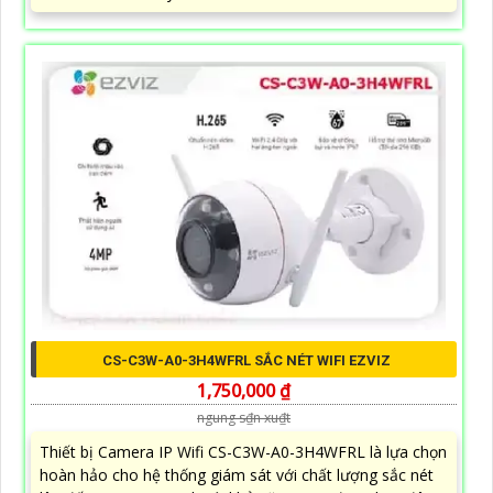
CS-C3W-A0-3H4WFRL SẮC NÉT WIFI EZVIZ
1,750,000 ₫
ngung s₫n xu₫t
Thiết bị Camera IP Wifi CS-C3W-A0-3H4WFRL là lựa chọn
hoàn hảo cho hệ thống giám sát với chất lượng sắc nét