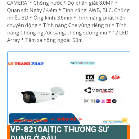
CAMERA '* Chống nước * Độ phân giải: 8.0MP *
Quan sát Ngày / Đêm * Tính năng: AWB, BLC, Chống
nhiễu 3D * Ống kính: 3.6mm * Tính năng phát hiện
chuyển động * Tính năng Che vùng riêng tư * Tính
năng Chống ngược sáng, chống sương mù * 12 LED
Array * Tầm xa hồng ngoại: 50m
VP-8210A|T|C
THƯỚNG SỬ
DỤNG Ở ĐÂU