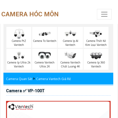
CAMERA HÓC MÔN
Camera PtZ
Camera To Vantech
Camera Ip AI
Camera Thết Kế
Vantech
Vantech
Kim Loại Vantech
Camera Ip Ultra 2k
Camera Vantech
Camera Vantech
Camera Ip 360
Vantech
Ultra 2K
Chất Lượng 4K
Vantech
Camera Quan Sát
Camera Vantech Giá Rẻ
Camera ✅ VP-100T