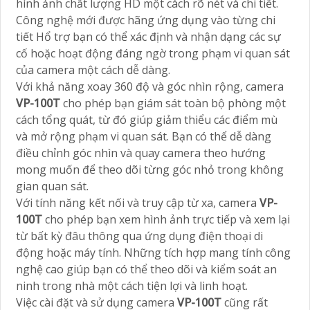
hình ảnh chất lượng HD một cách rõ nét và chi tiết.
Công nghệ mới được hãng ứng dụng vào từng chi
tiết Hổ trợ bạn có thể xác định và nhận dạng các sự
cố hoặc hoạt động đáng ngờ trong phạm vi quan sát
của camera một cách dễ dàng.
Với khả năng xoay 360 độ và góc nhìn rộng, camera
VP-100T
cho phép bạn giám sát toàn bộ phòng một
cách tổng quát, từ đó giúp giảm thiểu các điểm mù
và mở rộng phạm vi quan sát. Bạn có thể dễ dàng
điều chỉnh góc nhìn và quay camera theo hướng
mong muốn để theo dõi từng góc nhỏ trong không
gian quan sát.
Với tính năng kết nối và truy cập từ xa, camera
VP-
100T
cho phép bạn xem hình ảnh trực tiếp và xem lại
từ bất kỳ đâu thông qua ứng dụng điện thoại di
động hoặc máy tính. Những tích hợp mang tính công
nghệ cao giúp bạn có thể theo dõi và kiểm soát an
ninh trong nhà một cách tiện lợi và linh hoạt.
Việc cài đặt và sử dụng camera
VP-100T
cũng rất