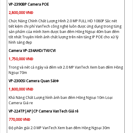
VP-2390BP Camera POE
2,800,000 VNĐ
Chức Năng Chính Chất Lượng Hình 2.0 MP FULL HD 1080P Sắc nét
tiết kiệm chi phí VanTech công nghệ luôn được ứng dụng trong từng
sản phẩm của mình Xem được ban đêm Hồng Ngoại 40m ban đêm
tốt nhất Truyền Hình ảnh chất lượng trên nền tảng IP POE cho xử lý
hình sáng đẹp
Camera VP-234AHD/TVI/CVI
1,750,000 VNĐ
Trong và nét cả ngày và đêm với 2.0 MP VanTech Xem ban đêm Hồng
Ngoại 70m
VP-2300SI Camera Quan Sát✲
1,800,000 VNĐ
Khả Năng Chất Lượng hình ảnh ban đêm Hồng Ngoại 10m Loại
Camera Giá re
VP-224TP|AP|CP Camera VanTech Giá rẻ
770,000 VNĐ
Độ phân giải 2.0 MP VanTech Xem ban đêm Hồng Ngoại 30m