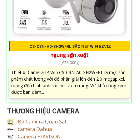
CS-C3N-A0-3H2WFRL SẮC NÉT WIFI EZVIZ
ngung s₫n xu₫t
1,675,000 ₫
Thiết bị Camera IP Wifi CS-C3N-A0-3H2WFRL là một sản
phẩm chất lượng với độ phân giải lên đến 2.0 megapixel,
mang đến hình ảnh sắc nét và rõ ràng. Với khả năng xem
được ban đêm...
THƯƠNG HIỆU CAMERA
Bộ Camera Quan Sát
camera Dahua
Camera HIKVISON