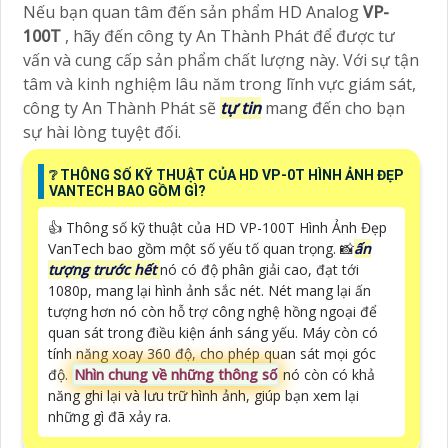
Nếu bạn quan tâm đến sản phẩm HD Analog
VP-
100T
, hãy đến công ty An Thành Phát để được tư
vấn và cung cấp sản phẩm chất lượng này. Với sự tận
tâm và kinh nghiệm lâu năm trong lĩnh vực giám sát,
công ty An Thành Phát sẽ
tự tin
mang đến cho bạn
sự hài lòng tuyệt đối.
❔ THÔNG SỐ KỸ THUẬT CỦA HD VP-0T HÌNH ẢNH ĐẸP
VANTECH BAO GỒM GÌ?
👍 Thông số kỹ thuật của HD VP-100T Hình Ảnh Đẹp
VanTech bao gồm một số yếu tố quan trọng. 📸
ấn
tượng trước hết
nó có độ phân giải cao, đạt tới
1080p, mang lại hình ảnh sắc nét. Nét mang lại ấn
tượng hơn nó còn hỗ trợ công nghệ hồng ngoại để
quan sát trong điều kiện ánh sáng yếu. Máy còn có
tính năng xoay 360 độ, cho phép quan sát mọi góc
độ.
Nhìn chung về những thông số
nó còn có khả
năng ghi lại và lưu trữ hình ảnh, giúp bạn xem lại
những gì đã xảy ra.