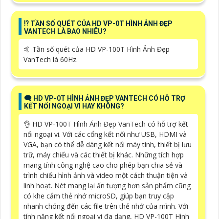
⁉️ TẦN SỐ QUÉT CỦA HD VP-0T HÌNH ẢNH ĐẸP
VANTECH LÀ BAO NHIÊU?
🤙 Tần số quét của HD VP-100T Hình Ảnh Đẹp
VanTech là 60Hz.
🗨️ HD VP-0T HÌNH ẢNH ĐẸP VANTECH CÓ HỖ TRỢ
KẾT NỐI NGOẠI VI HAY KHÔNG?
👌 HD VP-100T Hình Ảnh Đẹp VanTech có hỗ trợ kết
nối ngoại vi. Với các cổng kết nối như USB, HDMI và
VGA, bạn có thể dễ dàng kết nối máy tính, thiết bị lưu
trữ, máy chiếu và các thiết bị khác. Những tích hợp
mang tính công nghệ cao cho phép bạn chia sẻ và
trình chiếu hình ảnh và video một cách thuận tiện và
linh hoạt. Nét mang lại ấn tượng hơn sản phẩm cũng
có khe cắm thẻ nhớ microSD, giúp bạn truy cập
nhanh chóng đến các file trên thẻ nhớ của mình. Với
tính năng kết nối ngoại vi đa dạng, HD VP-100T Hình