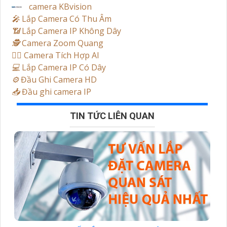
camera KBvision
️🎤️
Lắp Camera Có Thu Âm
📶
Lắp Camera IP Không Dây
🕵️
Camera Zoom Quang
🧛‍♀️
Camera Tích Hợp AI
💻
Lắp Camera IP Có Dây
⚙️
Đầu Ghi Camera HD
📥
Đầu ghi camera IP
TIN TỨC LIÊN QUAN