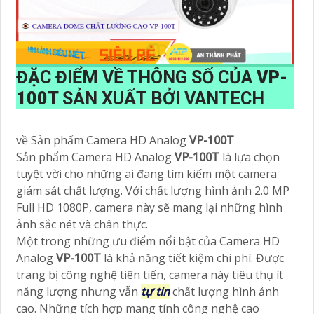
ĐẶC ĐIỂM VỀ THÔNG SỐ CỦA
VP-
100T
SẢN XUẤT BỞI VANTECH
về Sản phẩm Camera HD Analog
VP-100T
Sản phẩm Camera HD Analog
VP-100T
là lựa chọn
tuyệt vời cho những ai đang tìm kiếm một camera
giám sát chất lượng. Với chất lượng hình ảnh 2.0 MP
Full HD 1080P, camera này sẽ mang lại những hình
ảnh sắc nét và chân thực.
Một trong những ưu điểm nổi bật của Camera HD
Analog
VP-100T
là khả năng tiết kiệm chi phí. Được
trang bị công nghệ tiên tiến, camera này tiêu thụ ít
năng lượng nhưng vẫn
tự tin
chất lượng hình ảnh
cao. Những tích hợp mang tính công nghệ cao