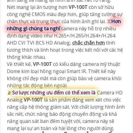
ánh sáng và mang lại hình ảnh sắc nét rõ ràng.
Nét mang lại ấn tượng hơn
VP-100T
còn sở hữu
công nghệ CMOS màu đẹp hơn, giúp tăng cường sự
chân thực và trung thực của hình ảnh ghi lại. ♊
Hơn
những gì chúng ta nghĩ
camera này hỗ trợ nhiều
định dạng video như H.265+/H.265/H.264+/H.264
AHD CVI TVI BCS HD Analog,
chắc chắn hơn
tính
tương thích và linh hoạt trong việc kết nối với các hệ
thống khác nhau.
Về thiết kế,
VP-100T
có kiểu dáng camera mỹ thuật
Dome kim loại hồng ngoại Smart IR. Thiết kế này
không chỉ đẹp mắt mà còn giúp bảo vệ camera khỏi
những tác động bên ngoài.
📡
Sơ lược những ưu đểm có thể xem là
Camera HD
Analog
VP-100T
là sản phẩm đáng xem xét cho việc
nâng cấp hệ thống giám sát. Với chất lượng hình ảnh
sắc nét, chức năng báo động chuyển động và khả
năng quan sát ban đêm tuyệt vời, camera này sẽ
mang lại sự an toàn và hài lòng cho người dùng.