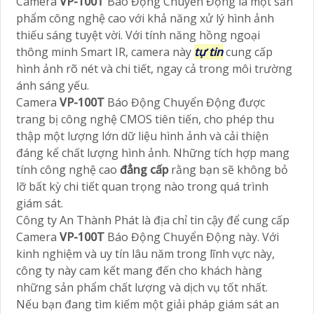
Camera
VP-100T
Báo Động Chuyển Động là một sản
phẩm công nghệ cao với khả năng xử lý hình ảnh
thiếu sáng tuyệt vời. Với tính năng hồng ngoại
thông minh Smart IR, camera này
tự tin
cung cấp
hình ảnh rõ nét và chi tiết, ngay cả trong môi trường
ánh sáng yếu.
Camera
VP-100T
Báo Động Chuyển Động được
trang bị công nghệ CMOS tiên tiến, cho phép thu
thập một lượng lớn dữ liệu hình ảnh và cải thiện
đáng kể chất lượng hình ảnh. Những tích hợp mang
tính công nghệ cao
đẳng cấp
rằng bạn sẽ không bỏ
lỡ bất kỳ chi tiết quan trọng nào trong quá trình
giám sát.
Công ty An Thành Phát là địa chỉ tin cậy để cung cấp
Camera
VP-100T
Báo Động Chuyển Động này. Với
kinh nghiệm và uy tín lâu năm trong lĩnh vực này,
công ty này cam kết mang đến cho khách hàng
những sản phẩm chất lượng và dịch vụ tốt nhất.
Nếu bạn đang tìm kiếm một giải pháp giám sát an