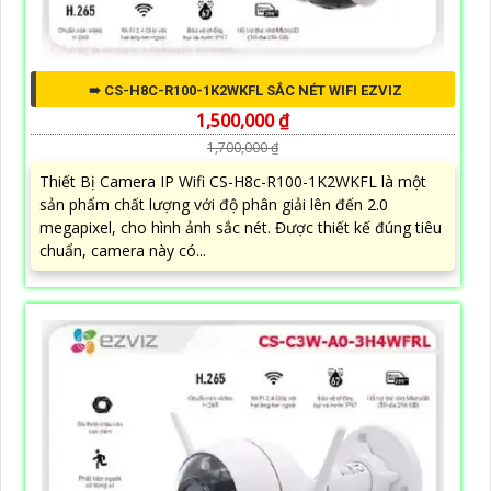
➠ CS-H8C-R100-1K2WKFL SẮC NÉT WIFI EZVIZ
1,500,000 ₫
1,700,000 ₫
Thiết Bị Camera IP Wifi CS-H8c-R100-1K2WKFL là một
sản phẩm chất lượng với độ phân giải lên đến 2.0
megapixel, cho hình ảnh sắc nét. Được thiết kế đúng tiêu
chuẩn, camera này có...