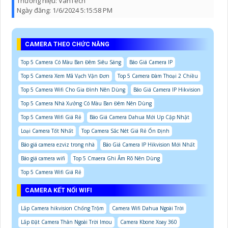
Thương hiệu:
VanTech
Ngày đăng:
1/6/2024 5:15:58 PM
CAMERA THEO CHỨC NĂNG
Top 5 Camera Có Màu Ban Đêm Siêu Sáng
Báo Giá Camera IP
Top 5 Camera Xem Mã Vạch Vận Đơn
Top 5 Camera Đàm Thoại 2 Chiều
Top 5 Camera Wifi Cho Gia Đình Nên Dùng
Báo Giá Camera IP Hikvision
Top 5 Camera Nhà Xưởng Có Màu Ban Đêm Nên Dùng
Top 5 Camera Wifi Giá Rẻ
Báo Giá Camera Dahua Mới Up Cập Nhật
Loại Camera Tốt Nhất
Top Camera Sắc Nét Giá Rẻ Ổn Định
Báo giá camera ezviz trong nhà
Báo Giá Camera IP Hikvision Mới Nhất
Báo giá camera wifi
Top 5 Cmaera Ghi Âm Rõ Nên Dùng
Top 5 Camera Wifi Giá Rẻ
CAMERA KẾT NỐI WIFI
Lắp Camera hikvision Chống Trộm
Camera Wifi Dahua Ngoài Trời
Lắp Đặt Camera Thân Ngoài Trời Imou
Camera Kbone Xoay 360