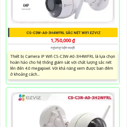
CS-C3W-A0-3H4WFRL SẮC NÉT WIFI EZVIZ
1,750,000 ₫
ngung s₫n xu₫t
Thiết bị Camera IP Wifi CS-C3W-A0-3H4WFRL là lựa chọn
hoàn hảo cho hệ thống giám sát với chất lượng sắc nét
lên đến 4.0 megapixel. Với khả năng xem được ban đêm
ở khoảng cách...