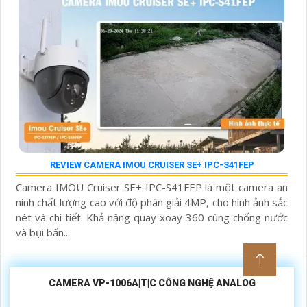
REVIEW CAMERA IMOU CRUISER SE+ IPC-S41FEP
Camera IMOU Cruiser SE+ IPC-S41FEP là một camera an
ninh chất lượng cao với độ phân giải 4MP, cho hình ảnh sắc
nét và chi tiết. Khả năng quay xoay 360 cùng chống nước
và bụi bẩn...
CAMERA VP-1006A|T|C CÔNG NGHỆ ANALOG