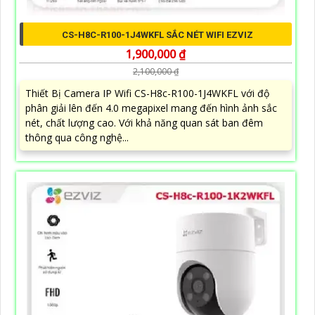
CS-H8C-R100-1J4WKFL SẮC NÉT WIFI EZVIZ
1,900,000 ₫
2,100,000 ₫
Thiết Bị Camera IP Wifi CS-H8c-R100-1J4WKFL với độ
phân giải lên đến 4.0 megapixel mang đến hình ảnh sắc
nét, chất lượng cao. Với khả năng quan sát ban đêm
thông qua công nghệ...