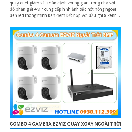
quay quét giám sát toàn cảnh khung gian trong nhà với
độ phân giải 4MP cung cấp hình ảnh sắc nét hồng ngoại
đèn led thông minh ban đêm kết hợp với đầu ghi 8 kênh
X5S 8W và ổ cứng 500GB giúp lưu trũ dữ liệu lâu dài
COMBO 4 CAMERA EZVIZ QUAY XOAY NGOÀI TRỜI