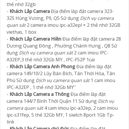
thẻ nhớ 32gb
-
Khách Lắp Camera
Địa điểm lăp đặt camera 323-
325 Hùng Vương, P9, Q5 Sử dụng
Dịch vụ camera
quan sát
2 camera imou ipc-a32epl + 2 thẻ nhớ 32GB
viethas, 1 box
-
Khách Lắp Camera Hiền
Địa điểm lăp đặt camera 28
Dương Quang Đông , Phường Chánh Hưng , Q8 Sử
dụng
Dịch vụ camera quan sát
2 cam imou IPC-
A32EP,3 thẻ nhớ 32Gb MY , IPC-F52P 1cai
-
Khách Lắp Camera Anh Phong
Địa điểm lăp đặt
camera 149/10/2 Lũy Bán Bích, Tân Thới Hòa, Tân
Phú Sử dụng
Dịch vụ camera quan sát
1 cam imou
IPC-A32EP , 1 thẻ nhớ 32Gb MY''
-
Khách Lắp Camera a Thông
Địa điểm lăp đặt
camera 144/7 Bình Thới Quận 11 Sử dụng
Dịch vụ
camera quan sát
4 cam imou ipc-a32ep, 2 cam imou
ipc-s31fep, 5 thẻ 32Gb MY, 1 siwtch 8port 1Gb Tp-
link
-
Khách Lắp Camera chú Đức
Địa điểm lăp đặt