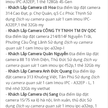
imou IPC-A32EP, 1 thẻ 128Gb 4S-Gen
-
Khách Lắp Camera cô Hoa
Địa điểm lăp đặt camera
314 Cao Đạt, p. Chợ Quán, q.5 C.c Phúc Thịnh Sử
dụng
Dịch vụ camera quan sát
1 cam imou IPC-
A32EP,1 thẻ 32Gb my
-
Khách Lắp Camera CÔNG TY TNHH TM DV QDC
Địa điểm lăp đặt camera 214/B14F Nguyễn Trãi,
Phường Cầu Ông Lãnh Sử dụng
Dịch vụ camera
quan sát
1 cam Imou ipc-a32ep-l
-
Khách Lắp Camera Quân Nguyễn
Địa điểm lăp đặt
camera 88 Tô Vĩnh Diện, Thủ Đức Sử dụng
Dịch vụ
camera quan sát
1 cam imou ipc-f52p,1 thẻ 32Gb my
-
Khách Lắp Camera Anh Đức Quang
Địa điểm lăp
đặt camera 313 Khuông Việt, Tân Phú Sử dụng
Dịch
vụ camera quan sát
1 cam Imou IPC - A32EP - L, 1
thẻ nhớ 32Gb my viethat
-
Khách Lắp Camera chị Sang
Địa điểm lăp đặt
camera 15/75 xa lộ hà nội, linh xuân, thủ đức Sử
dụng
Dịch vụ camera quan sát
1 imou ipc-a32ep, 1