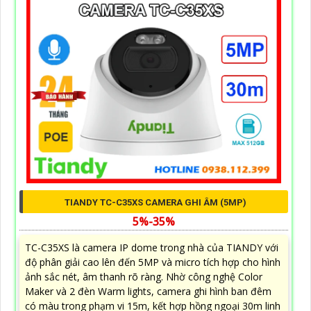
TIANDY TC-C35XS CAMERA GHI ÂM (5MP)
5%-35%
TC-C35XS là camera IP dome trong nhà của TIANDY với
độ phân giải cao lên đến 5MP và micro tích hợp cho hình
ảnh sắc nét, âm thanh rõ ràng. Nhờ công nghệ Color
Maker và 2 đèn Warm lights, camera ghi hình ban đêm
có màu trong phạm vi 15m, kết hợp hồng ngoại 30m linh