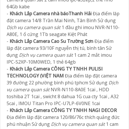
64Gb kabe
-
Khách Lắp Camera nhà báoThanh Hải
Địa điểm lăp
đặt camera 14/8 Trần Mai Ninh, Tân Bình Sử dụng
Dịch vụ camera quan sát
1 đầu ghi imou NVR-N110-
A80E, 1 ổ cứng 1Tb seagate Kiệt Phát
-
Khách Lắp Camera Cao Su Trường Sơn
Địa điểm
lăp đặt camera 93/10F nguyễn thị tú, bình tân Sử
dụng
Dịch vụ camera quan sát
1 cam 2 mắt imou
IPC-S2XP-10M0WED, 1 thẻ 64gb
-
Khách Lắp Camera CÔNG TY TNHH PULISI
TECHNOLOGY (VIỆT NAM
Địa điểm lăp đặt camera
39 đường 22 phường bình phú tphcm Sử dụng
Dịch
vụ camera quan sát
NVR-N110-8A0E 1cai , HDD
toshiba 2T 1cai , swicht 8 dahua 1G cua cty 1cai , A32
5cai , IMOU Titan Pro IPC-U7LP-6V0NE 1cai
-
Khách Lắp Camera CÔNG TY TNHH NAGI DECOR
Địa điểm lăp đặt camera 120/86/76c thích quảng đức
phú nhuận Sử dụng
Dịch vụ camera quan sát
1 cam