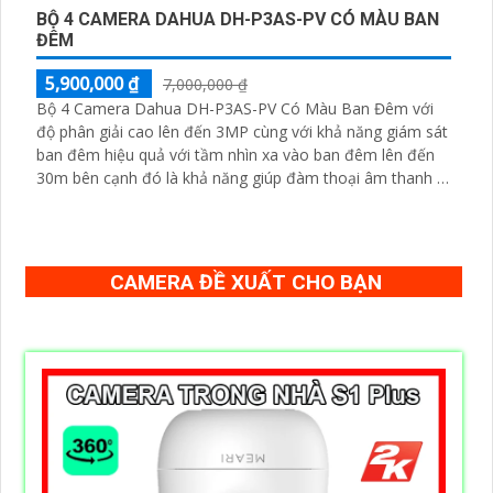
BỘ 4 CAMERA DAHUA DH-P3AS-PV CÓ MÀU BAN
ĐÊM
5,900,000 ₫
7,000,000 ₫
Bộ 4 Camera Dahua DH-P3AS-PV Có Màu Ban Đêm với
độ phân giải cao lên đến 3MP cùng với khả năng giám sát
ban đêm hiệu quả với tầm nhìn xa vào ban đêm lên đến
30m bên cạnh đó là khả năng giúp đàm thoại âm thanh 2
chiều và báo động răng de chủ động khi phát hiện xâm
nhập
CAMERA ĐỀ XUẤT CHO BẠN