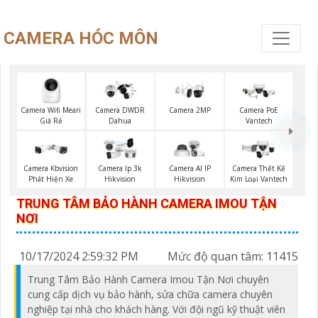
CAMERA HÓC MÔN
Camera PoE
Camera Wifi Meari
Camera DWDR
Camera 2MP
Vantech
Giá Rẻ
Dahua
Camera Kbvision
Camera Ip 3k
Camera AI IP
Camera Thết Kế
Phát Hiện Xe
Hikvision
Hikvision
Kim Loại Vantech
TRUNG TÂM BẢO HÀNH CAMERA IMOU TẬN
NƠI
10/17/2024 2:59:32 PM
Mức độ quan tâm: 11415
Trung Tâm Bảo Hành Camera Imou Tận Nơi chuyên
cung cấp dịch vụ bảo hành, sửa chữa camera chuyên
nghiệp tại nhà cho khách hàng. Với đội ngũ kỹ thuật viên