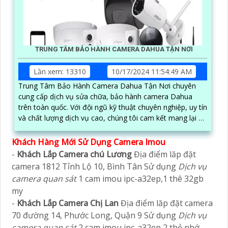
TRUNG TÂM BẢO HÀNH CAMERA DAHUA TẬN NƠI
Lần xem: 13310
10/17/2024 11:54:49 AM
Trung Tâm Bảo Hành Camera Dahua Tận Nơi chuyên
cung cấp dịch vụ sửa chữa, bảo hành camera Dahua
trên toàn quốc. Với đội ngũ kỹ thuật chuyên nghiệp, uy tín
và chất lượng dịch vụ cao, chúng tôi cam kết mang lại sự
hài lòng cho khách hàng
Khách Hàng Mới Sử Dụng Camera Imou
-
Khách Lắp Camera chú Lương
Địa điểm lăp đặt
camera 1812 Tỉnh Lộ 10, Bình Tân Sử dụng
Dịch vụ
camera quan sát
1 cam imou ipc-a32ep,1 thê 32gb
my
-
Khách Lắp Camera Chị Lan
Địa điểm lăp đặt camera
70 đường 14, Phước Long, Quận 9 Sử dụng
Dịch vụ
camera quan sát
2 cam imou ipc-a32ep,2 thẻ nhớ