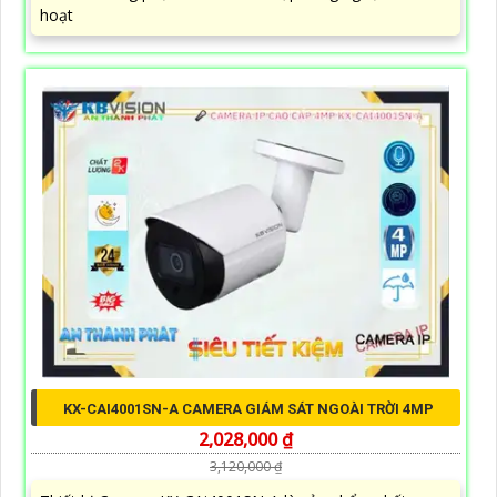
hoạt
KX-CAI4001SN-A CAMERA GIÁM SÁT NGOÀI TRỜI 4MP
2,028,000 ₫
3,120,000 ₫