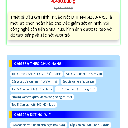
4,490,000 ₫
6,385,000 ₫
Thiết bị Đầu Ghi Hình IP Sắc Nét DHI-NVR4208-4KS3 là
một lựa chọn hoàn hảo cho việc giám sát an ninh. Với
công nghệ tân tiến SMD Plus, hình ảnh được tái tạo với
độ tươi sáng và sắc nét vượt trội
CAMERA THEO CHỨC NĂNG
Top Camera Sắc Nét Giá Rẻ Ổn Định
Báo Giá Camera IP Kbvision
Bảng báo giá camera hikvision mới
Báo giá camera ip dahua
Top 5 Camera 2 Mắt Nên Mua
Top 5 Camera Lắp Trong Nhà
Những camera quay video đóng hàng chi tiết
Top 5 Camera Wifi 360 Nên Mua
CAMERA KẾT NỐI WIFI
Lắp camera wifi Imou tích hợp báo động
Lắp Camera Wifi Thân Dahua