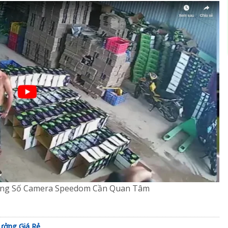
hông Số Camera Speedom Cần Quan Tâm
ưởng Giá Rẻ