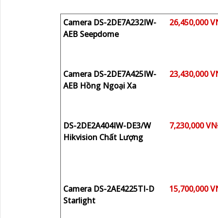
Camera DS-2DE7A232IW-
26,450,000 
AEB Seepdome
Camera DS-2DE7A425IW-
23,430,000 
AEB Hồng Ngoại Xa
DS-2DE2A404IW-DE3/W
7,230,000 V
Hikvision Chất Lượng
Camera DS-2AE4225TI-D
15,700,000 
Starlight