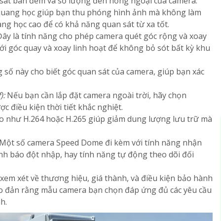
sát ban đêm và số lượng đèn hồng ngoại của camera.
ang học giúp bạn thu phóng hình ảnh mà không làm
ng học cao để có khả năng quan sát từ xa tốt.
ây là tính năng cho phép camera quét góc rộng và xoay
i góc quay và xoay linh hoạt để không bỏ sót bất kỳ khu
số này cho biết góc quan sát của camera, giúp bạn xác
):
Nếu bạn cần lắp đặt camera ngoài trời, hãy chọn
 điều kiện thời tiết khắc nghiệt.
o như H.264 hoặc H.265 giúp giảm dung lượng lưu trữ mà
Một số camera Speed Dome đi kèm với tính năng nhận
h báo đột nhập, hay tính năng tự động theo dõi đối
em xét về thương hiệu, giá thành, và điều kiện bảo hành
ảo đản rằng mẫu camera bạn chọn đáp ứng đủ các yêu cầu
h.