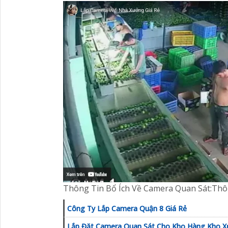
Thông Tin Bổ Ích Về Camera Quan Sát:T
Công Ty Lắp Camera Quận 8 Giá Rẻ
Lắp Đặt Camera Quan Sát Cho Kho Hàng Kho X