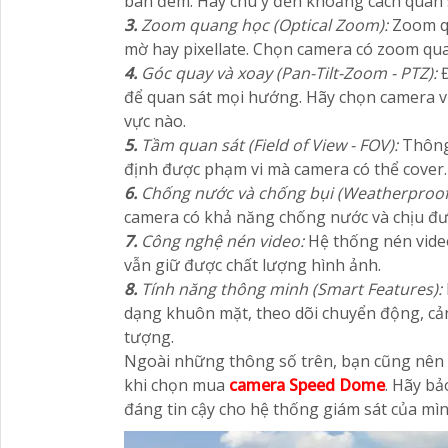
ban đêm. Hãy chú ý đến khoảng cách quan 
3.
Zoom quang học (Optical Zoom):
Zoom qu
mờ hay pixellate. Chọn camera có zoom qua
4.
Góc quay và xoay (Pan-Tilt-Zoom - PTZ):
Đ
để quan sát mọi hướng. Hãy chọn camera vớ
vực nào.
5.
Tầm quan sát (Field of View - FOV):
Thông 
định được phạm vi mà camera có thể cover.
6.
Chống nước và chống bụi (Weatherproof
camera có khả năng chống nước và chịu được
7.
Công nghệ nén video:
Hệ thống nén vide
vẫn giữ được chất lượng hình ảnh.
8.
Tính năng thông minh (Smart Features):
dạng khuôn mặt, theo dõi chuyển động, cản
tượng.
Ngoài những thông số trên, bạn cũng nên x
khi chọn mua
camera Speed Dome
. Hãy b
đáng tin cậy cho hệ thống giám sát của mìn