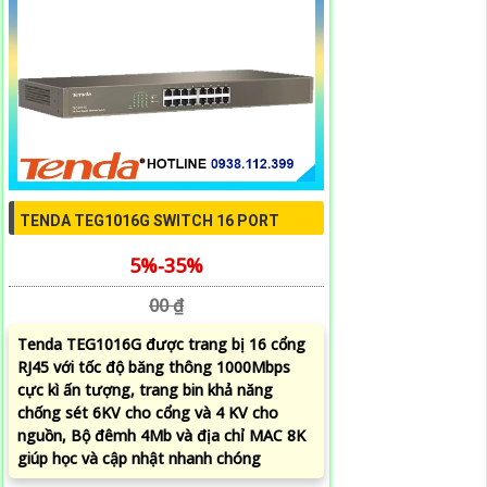
TENDA TEG1016G SWITCH 16 PORT
5%-35%
00 ₫
Tenda TEG1016G được trang bị 16 cổng
RJ45 với tốc độ băng thông 1000Mbps
cực kì ấn tượng, trang bin khả năng
chống sét 6KV cho cổng và 4 KV cho
nguồn, Bộ đêmh 4Mb và địa chỉ MAC 8K
giúp học và cập nhật nhanh chóng