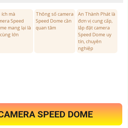
i ích mà
Thông số camera
An Thành Phát là
mera Speed
Speed Dome cần
đơn vị cung cấp,
me mang lại là
quan tâm
lắp đặt camera
 cùng lớn
Speed Dome uy
tín, chuyên
nghiệp
U CAMERA SPEED DOME