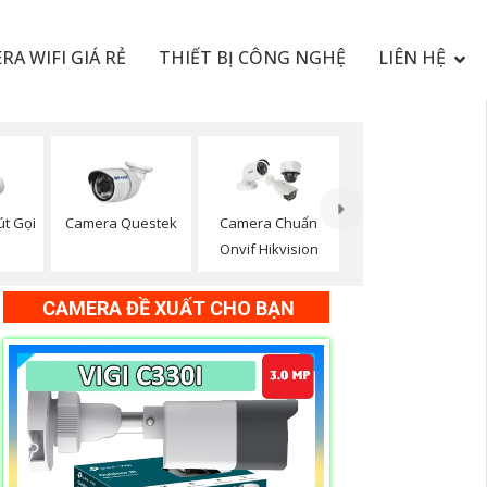
RA WIFI GIÁ RẺ
THIẾT BỊ CÔNG NGHỆ
LIÊN HỆ
t Gọi
Camera Questek
Camera Chuẩn
Onvif Hikvision
CAMERA ĐỀ XUẤT CHO BẠN