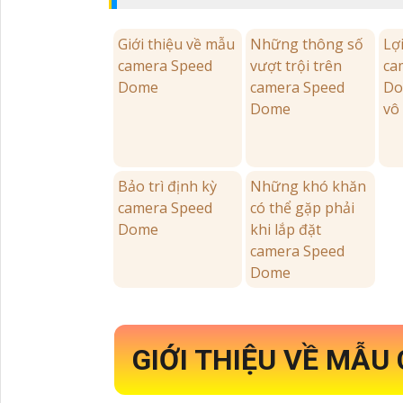
Giới thiệu về mẫu
Những thông số
Lợ
camera Speed
vượt trội trên
ca
Dome
camera Speed
Do
Dome
vô
Bảo trì định kỳ
Những khó khăn
camera Speed
có thể gặp phải
Dome
khi lắp đặt
camera Speed
Dome
GIỚI THIỆU VỀ MẪ