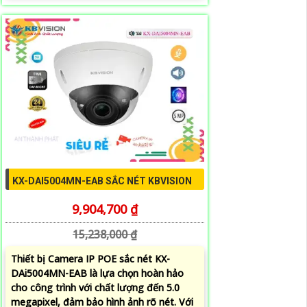
KX-DAI5004MN-EAB SẮC NÉT KBVISION
9,904,700 ₫
15,238,000 ₫
Thiết bị Camera IP POE sắc nét KX-
DAi5004MN-EAB là lựa chọn hoàn hảo
cho công trình với chất lượng đến 5.0
megapixel, đảm bảo hình ảnh rõ nét. Với