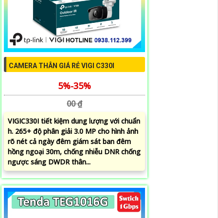
CAMERA THÂN GIÁ RẺ VIGI C330I
5%-35%
00 ₫
VIGIC330I tiết kiệm dung lượng với chuẩn
h. 265+ độ phân giải 3.0 MP cho hình ảnh
rõ nét cả ngày đêm giám sát ban đêm
hồng ngoại 30m, chống nhiễu DNR chống
ngược sáng DWDR thân...