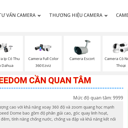
TƯ VẤN CAMERA
THƯƠNG HIỆU CAMERA
CAME
a Ip Có Thu
Camera Full Color
Camera Escort
Camera Có Nú
 Dahua
360 Ezviz
Thoại
EEDOM CẦN QUAN TÂM
Mức độ quan tâm: 9999
 lượng cao với khả năng xoay 360 độ và zoom quang học mạnh
peed Dome bao gồm độ phân giải cao, góc quay linh hoạt,
 đêm, tính năng chống nước, chống va đập và khả năng kết nối