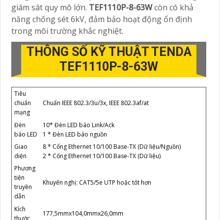
giám sát quy mô lớn.
TEF1110P-8-63W
còn có khả
năng chống sét 6kV, đảm bảo hoạt động ổn định
trong môi trường khắc nghiệt.
THÔNG SỐ KỸ THUẬT TENDA
TEF1110P-8-63W
Tiêu
Chuẩn IEEE 802.3/3u/3x, IEEE 802.3af/at
chuẩn
mạng
Đèn
10* Đèn LED báo Link/Ack
báo LED
1 * Đèn LED báo nguồn
Giao
8 * Cổng Ethernet 10/100 Base-TX (Dữ liệu/Nguồn)
diện
2 * Cổng Ethernet 10/100 Base-TX (Dữ liệu)
Phương
tiện
Khuyến nghị: CAT5/5e UTP hoặc tốt hơn
truyền
dẫn
Kích
177,5mmx104,0mmx26,0mm
thước