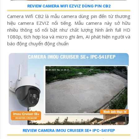
REVIEW CAMERA WIFI EZVIZ DÙNG PIN CB2
Camera Wifi CB2 là mẫu camera dùng pin đến từ thương
hiệu camera EZVIZ nổi tiếng. Mẫu camera này sở hữu
nhiều thông số nổi bật như chất lượng hình ảnh full HD
1080p, tích hợp loa và micro ghi âm, AI phát hiện người và
báo động chuyển động chuẩn
REVIEW CAMERA IMOU CRUISER SE+ IPC-S41FEP