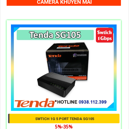
CAMERA KHUYẾN MÃI
SWTICH 1G 5 PORT TENDA SG105
5%-35%