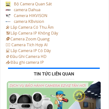
Bộ Camera Quan Sát
camera Dahua
Camera HIKVISON
camera KBvision
️🎤️
Lắp Camera Có Thu Âm
📶
Lắp Camera IP Không Dây
🕵️
Camera Zoom Quang
🧛‍♀️
Camera Tích Hợp AI
💻
Lắp Camera IP Có Dây
⚙️
Đầu Ghi Camera HD
📥
Đầu ghi camera IP
TIN TỨC LIÊN QUAN