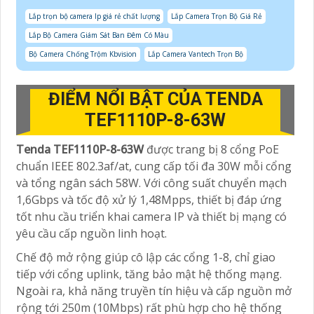
Lắp trọn bộ camera Ip giá rẻ chất lượng
Lắp Camera Trọn Bộ Giá Rẻ
Lắp Bộ Camera Giám Sát Ban Đêm Có Màu
Bộ Camera Chống Trộm Kbvision
Lắp Camera Vantech Trọn Bộ
ĐIỂM NỔI BẬT CỦA TENDA
TEF1110P-8-63W
Tenda TEF1110P-8-63W
được trang bị 8 cổng PoE
chuẩn IEEE 802.3af/at, cung cấp tối đa 30W mỗi cổng
và tổng ngân sách 58W. Với công suất chuyển mạch
1,6Gbps và tốc độ xử lý 1,48Mpps, thiết bị đáp ứng
tốt nhu cầu triển khai camera IP và thiết bị mạng có
yêu cầu cấp nguồn linh hoạt.
Chế độ mở rộng giúp cô lập các cổng 1-8, chỉ giao
tiếp với cổng uplink, tăng bảo mật hệ thống mạng.
Ngoài ra, khả năng truyền tín hiệu và cấp nguồn mở
rộng tới 250m (10Mbps) rất phù hợp cho hệ thống