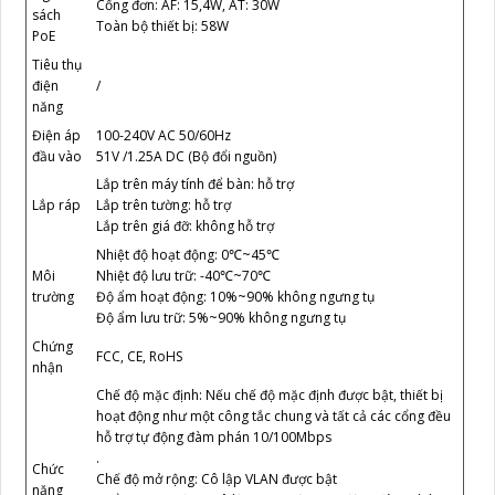
Cổng đơn: AF: 15,4W, AT: 30W
sách
Toàn bộ thiết bị: 58W
PoE
Tiêu thụ
/
điện
năng
Điện áp
100-240V AC 50/60Hz
đầu vào
51V /1.25A DC (Bộ đổi nguồn)
Lắp trên máy tính để bàn: hỗ trợ
Lắp ráp
Lắp trên tường: hỗ trợ
Lắp trên giá đỡ: không hỗ trợ
Nhiệt độ hoạt động: 0℃~45℃
Môi
Nhiệt độ lưu trữ: -40℃~70℃
trường
Độ ẩm hoạt động: 10%~90% không ngưng tụ
Độ ẩm lưu trữ: 5%~90% không ngưng tụ
Chứng
FCC, CE, RoHS
nhận
Chế độ mặc định: Nếu chế độ mặc định được bật, thiết bị
hoạt động như một công tắc chung và tất cả các cổng đều
hỗ trợ tự động đàm phán 10/100Mbps
.
Chức
Chế độ mở rộng: Cô lập VLAN được bật
năng