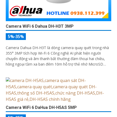
Camera WiFi 6 Dahua DH-H3T 3MP
5%-35%
Camera Dahua DH-H3T là dòng camera quay quét trong nhà
355° 3MP tích hợp Wi-Fi 6 Công nghệ AI phát hiện người
chuyển động và âm thanh bất thường đàm thoại hai chiều,
hồng ngoại tầm xa ban đêm 10m hỗ trợ thẻ nhớ MicroSD
256GB ONVIF và điều khiển từ xa qua ứng dụng DMSS
Camera WiFi 6 DaHua DH-H5AS 5MP