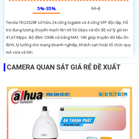
5%-35%
00 ₫
Tenda TEG3328F sở hữu 24 cổng Gigabit và 4 cổng SFP độc lập, hỗ
trợ dung lượng chuyển mạch lên tới 56 Gbps và tốc độ xử lý gói tin
41,67 Mpps. Bộ đệm 12MB và bảng MAC 16K giúp truyền dữ liệu ổn
định, lý tưởng cho mạng doanh nghiệp, khách sạn hoặc tổ chức quy
mô vừa và lớn
CAMERA QUAN SÁT GIÁ RẺ ĐỀ XUẤT