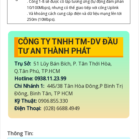
. Cổng 1-8 sẽ được cô lập tương ứng (tự động đàm phán
10/100Mbps), nhưng có thể giao tiếp với cổng Uplink
. Và khoảng cách cung cấp điện và dữ liệu mạng lên tới
250m (10Mbps).
CÔNG TY TNHH TM-DV ĐẦU
TƯ AN THÀNH PHÁT
Trụ Sở:
51 Lũy Bán Bích, P. Tân Thới Hòa,
Q.Tân Phú, TP.HCM
Hotline: 0938.11.23.99
Chi Nhánh 1:
445/38 Tân Hòa Đông,P Bình Trị
Đông, Bình Tân, TP HCM
Kỹ Thuật:
0906.855.330
Điện Thoại:
(028) 6688.4949
Thông Tin: