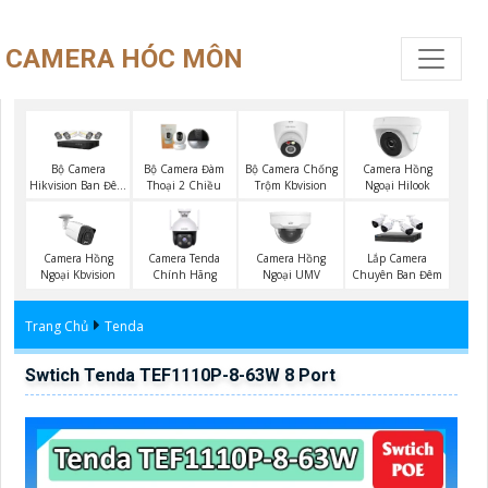
CAMERA HÓC MÔN
Bộ Camera
Bộ Camera Chống
Bộ Camera Đàm
Camera Hồng
Hikvision Ban Đêm
Trộm Kbvision
Thoại 2 Chiều
Ngoại Hilook
Có Màu
Camera Hồng
Camera Tenda
Camera Hồng
Lắp Camera
Ngoại Kbvision
Chính Hãng
Ngoại UMV
Chuyên Ban Đêm
Trang Chủ
Tenda
Swtich Tenda TEF1110P-8-63W 8 Port