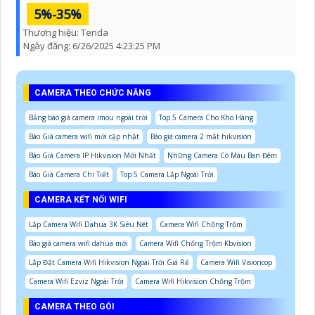
5%-35%
Thương hiệu:
Tenda
Ngày đăng:
6/26/2025 4:23:25 PM
CAMERA THEO CHỨC NĂNG
Bảng báo giá camera imou ngoài trời
Top 5 Camera Cho Kho Hàng
Báo Giá camera wifi mới cập nhật
Báo giá camera 2 mắt hikvision
Báo Giá Camera IP Hikvision Mới Nhất
Những Camera Có Màu Ban Đêm
Báo Giá Camera Chi Tiết
Top 5 Camera Lắp Ngoài Trời
CAMERA KẾT NỐI WIFI
Lắp Camera Wifi Dahua 3K Siêu Nét
Camera Wifi Chống Trộm
Báo giá camera wifi dahua mới
Camera Wifi Chống Trộm Kbvision
Lắp Đặt Camera Wifi Hikvision Ngoài Trời Giá Rẻ
Camera Wifi Visioncop
Camera Wifi Ezviz Ngoài Trời
Camera Wifi Hikvision Chống Trộm
CAMERA THEO GÓI