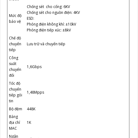
Chống sét cho cổng: 6KV
Chống sét cho nguồn điện: 4KV
Mức độ
ESD:
bảo vệ
Phóng điện không khí: ±10kV
Phóng điện tiếp xúc: ±8kV
Chế độ
Lưu trữ và chuyển tiếp
chuyển
tiếp
Công
suất
1,6Gbps
chuyển
đổi
Tốc độ
chuyển
1,48Mpps
tiếp gói
tin
Bộ đệm
448K
Bảng
1K
địa chỉ
MAC
Ngân