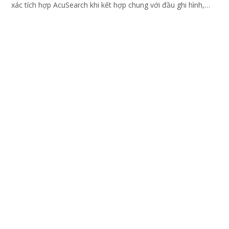
xác tích hợp AcuSearch khi kết hợp chung với đầu ghi hình,
nhìn ban đêm bằng hồng ngoại 50m
Camera PT Ốp Trần 4MP KBVISION KX-S44P