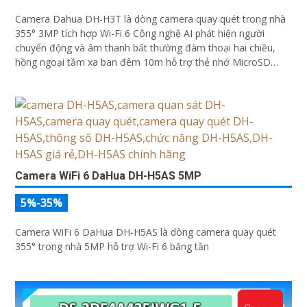
Camera Dahua DH-H3T là dòng camera quay quét trong nhà
355° 3MP tích hợp Wi-Fi 6 Công nghệ AI phát hiện người
chuyển động và âm thanh bất thường đàm thoại hai chiều,
hồng ngoại tầm xa ban đêm 10m hỗ trợ thẻ nhớ MicroSD
256GB ONVIF và điều khiển từ xa qua ứng dụng DMSS
Camera WiFi 6 DaHua DH-H5AS 5MP
5%-35%
Camera WiFi 6 DaHua DH-H5AS là dòng camera quay quét
355° trong nhà 5MP hỗ trợ Wi-Fi 6 băng tần