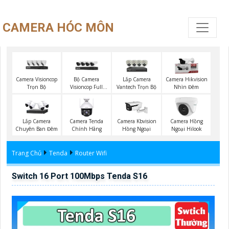
CAMERA HÓC MÔN
Camera Visioncop
Bộ Camera
Lắp Camera
Camera Hikvision
Trọn Bộ
Visioncop Full
Vantech Trọn Bộ
Nhìn Đêm
Color
Lắp Camera
Camera Tenda
Camera Kbvision
Camera Hồng
Chuyên Ban Đêm
Chính Hãng
Hồng Ngoại
Ngoại Hilook
Trang Chủ
Tenda
Router Wifi
Switch 16 Port 100Mbps Tenda S16