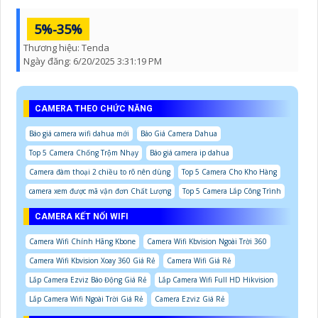
5%-35%
Thương hiệu:
Tenda
Ngày đăng:
6/20/2025 3:31:19 PM
CAMERA THEO CHỨC NĂNG
Báo giá camera wifi dahua mới
Báo Giá Camera Dahua
Top 5 Camera Chống Trộm Nhạy
Báo giá camera ip dahua
Camera đàm thoại 2 chiều to rõ nên dùng
Top 5 Camera Cho Kho Hàng
camera xem được mã vận đơn Chất Lượng
Top 5 Camera Lắp Công Trình
CAMERA KẾT NỐI WIFI
Camera Wifi Chính Hãng Kbone
Camera Wifi Kbvision Ngoài Trời 360
Camera Wifi Kbvision Xoay 360 Giá Rẻ
Camera Wifi Giá Rẻ
Lắp Camera Ezviz Báo Động Giá Rẻ
Lắp Camera Wifi Full HD Hikvision
Lắp Camera Wifi Ngoài Trời Giá Rẻ
Camera Ezviz Giá Rẻ