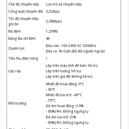
Chế độ chuyển tiếp
Lưu trữ và chuyển tiếp
Công suất chuyển đổi
3,2Gbps
Tốc độ chuyển tiếp
2,38Mpps
gói tin
Bộ đệm
1,25Mb
Bảng địa chỉ MAC
4K
Đầu vào: 100-240V AC 50/60Hz
Quyền lực
Đầu ra: 9V 0,6A (Bộ đổi nguồn ngoài)
Tiêu thụ điện năng
/
Lắp trên máy tính để bàn: hỗ trợ
Lắp ráp
Lắp trên tường: hỗ trợ
Lắp trên giá đỡ: không hỗ trợ
Nhiệt độ hoạt động: 0°C
- 45℃
Nhiệt độ lưu trữ: -40°C
- 70°C
Môi trường
Độ ẩm hoạt động: (10%
- 90%) RH, không ngưng tụ
Độ ẩm lưu trữ: (5%
- 90%) RH, không ngưng tụ