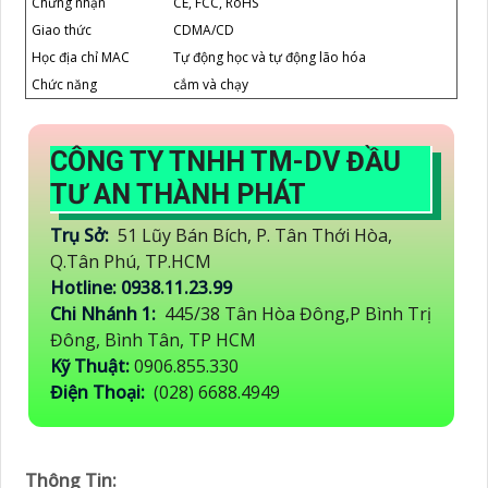
Chứng nhận
CE, FCC, RoHS
Giao thức
CDMA/CD
Học địa chỉ MAC
Tự động học và tự động lão hóa
Chức năng
cắm và chạy
CÔNG TY TNHH TM-DV ĐẦU
TƯ AN THÀNH PHÁT
Trụ Sở:
51 Lũy Bán Bích, P. Tân Thới Hòa,
Q.Tân Phú, TP.HCM
Hotline: 0938.11.23.99
Chi Nhánh 1:
445/38 Tân Hòa Đông,P Bình Trị
Đông, Bình Tân, TP HCM
Kỹ Thuật:
0906.855.330
Điện Thoại:
(028) 6688.4949
Thông Tin: