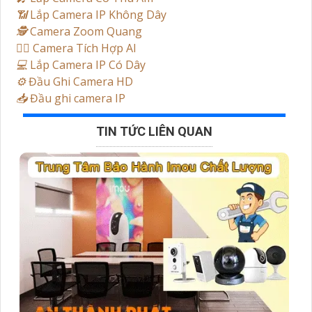
📶
Lắp Camera IP Không Dây
🕵️
Camera Zoom Quang
🧛‍♀️
Camera Tích Hợp AI
💻
Lắp Camera IP Có Dây
⚙️
Đầu Ghi Camera HD
📥
Đầu ghi camera IP
TIN TỨC LIÊN QUAN