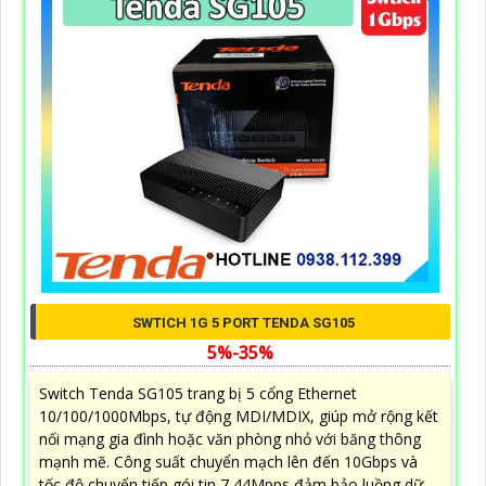
SWTICH 1G 5 PORT TENDA SG105
5%-35%
Switch Tenda SG105 trang bị 5 cổng Ethernet
10/100/1000Mbps, tự động MDI/MDIX, giúp mở rộng kết
nối mạng gia đình hoặc văn phòng nhỏ với băng thông
mạnh mẽ. Công suất chuyển mạch lên đến 10Gbps và
tốc độ chuyển tiếp gói tin 7,44Mpps đảm bảo luồng dữ