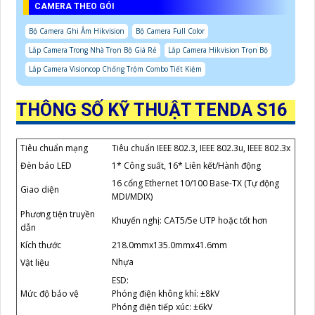
CAMERA THEO GÓI
Bộ Camera Ghi Âm Hikvision
Bộ Camera Full Color
Lắp Camera Trong Nhà Trọn Bộ Giá Rẻ
Lắp Camera Hikvision Trọn Bộ
Lắp Camera Visioncop Chống Trộm Combo Tiết Kiệm
THÔNG SỐ KỸ THUẬT TENDA S16
Tiêu chuẩn mạng
Tiêu chuẩn IEEE 802.3, IEEE 802.3u, IEEE 802.3x
Đèn báo LED
1* Công suất, 16* Liên kết/Hành động
16 cổng Ethernet 10/100 Base-TX (Tự động
Giao diện
MDI/MDIX)
Phương tiện truyền
Khuyến nghị: CAT5/5e UTP hoặc tốt hơn
dẫn
Kích thước
218.0mmx135.0mmx41.6mm
Nhựa
Vật liệu
ESD:
Mức độ bảo vệ
Phóng điện không khí: ±8kV
Phóng điện tiếp xúc: ±6kV