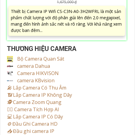
1,675,000 ₫
Thiết bị Camera IP Wifi CS-C3N-A0-3H2WFRL là một sản
phẩm chất lượng với độ phân giải lên đến 2.0 megapixel,
mang đến hình ảnh sắc nét và rõ ràng. Với khả năng xem
được ban đêm...
THƯƠNG HIỆU CAMERA
Bộ Camera Quan Sát
camera Dahua
Camera HIKVISON
camera KBvision
️🎤️
Lắp Camera Có Thu Âm
📶
Lắp Camera IP Không Dây
🕵️
Camera Zoom Quang
🧛‍♀️
Camera Tích Hợp AI
💻
Lắp Camera IP Có Dây
⚙️
Đầu Ghi Camera HD
📥
Đầu ghi camera IP