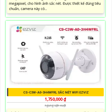
megapixel, cho hình ảnh sắc nét. Được thiết kế đúng tiêu
chuẩn, camera này có...
CS-C3W-A0-3H4WFRL SẮC NÉT WIFI EZVIZ
1,750,000 ₫
ngung s₫n xu₫t