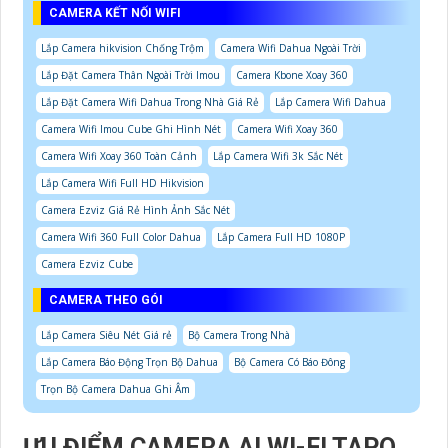
CAMERA KẾT NỐI WIFI
Lắp Camera hikvision Chống Trộm
Camera Wifi Dahua Ngoài Trời
Lắp Đặt Camera Thân Ngoài Trời Imou
Camera Kbone Xoay 360
Lắp Đặt Camera Wifi Dahua Trong Nhà Giá Rẻ
Lắp Camera Wifi Dahua
Camera Wifi Imou Cube Ghi Hình Nét
Camera Wifi Xoay 360
Camera Wifi Xoay 360 Toàn Cảnh
Lắp Camera Wifi 3k Sắc Nét
Lắp Camera Wifi Full HD Hikvision
Camera Ezviz Giá Rẻ Hình Ảnh Sắc Nét
Camera Wifi 360 Full Color Dahua
Lắp Camera Full HD 1080P
Camera Ezviz Cube
CAMERA THEO GÓI
Lắp Camera Siêu Nét Giá rẻ
Bộ Camera Trong Nhà
Lắp Camera Báo Động Trọn Bộ Dahua
Bộ Camera Có Báo Đông
Trọn Bộ Camera Dahua Ghi Âm
ƯU ĐIỂM CAMERA AI WI-FI TAPO