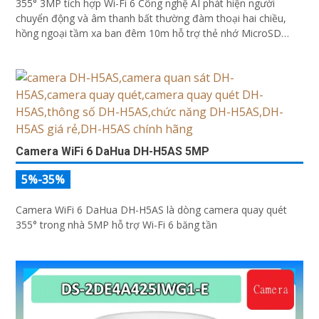
355° 3MP tích hợp Wi-Fi 6 Công nghệ AI phát hiện người
chuyển động và âm thanh bất thường đàm thoại hai chiều,
hồng ngoại tầm xa ban đêm 10m hỗ trợ thẻ nhớ MicroSD
256GB ONVIF và điều khiển từ xa qua ứng dụng DMSS
Camera WiFi 6 DaHua DH-H5AS 5MP
5%-35%
Camera WiFi 6 DaHua DH-H5AS là dòng camera quay quét
355° trong nhà 5MP hỗ trợ Wi-Fi 6 băng tần