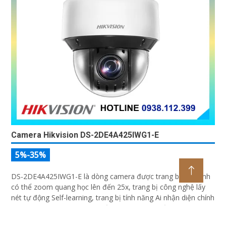
Camera Hikvision DS-2DE4A425IWG1-E
5%-35%
DS-2DE4A425IWG1-E là dòng camera được trang bị ống kính
có thể zoom quang học lên đến 25x, trang bị công nghệ lấy
nét tự động Self-learning, trang bị tính năng Ai nhận diện chính
xác tích hợp AcuSearch khi kết hợp chung với đầu ghi hình,
nhìn ban đêm bằng hồng ngoại 50m