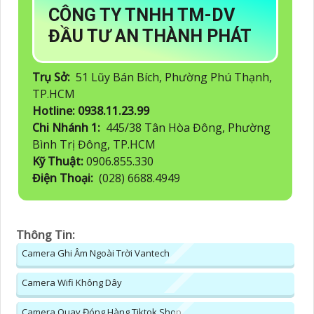
CÔNG TY TNHH TM-DV
ĐẦU TƯ AN THÀNH PHÁT
Trụ Sở:
51 Lũy Bán Bích, Phường Phú Thạnh,
TP.HCM
Hotline: 0938.11.23.99
Chi Nhánh 1:
445/38 Tân Hòa Đông, Phường
Bình Trị Đông, TP.HCM
Kỹ Thuật:
0906.855.330
Điện Thoại:
(028) 6688.4949
Thông Tin:
Camera Ghi Âm Ngoài Trời Vantech
Camera Wifi Không Dây
Camera Quay Đóng Hàng Tiktok Shop