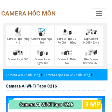
CAMERA HÓC MÔN
Camera Tapo Trong
Camera Tapo Ngoài
Camera Tapo Giá
Lắp Camera
Nhà
Trời
Rẻ Chính Hãng
H.265+ Ezviz
Camera Imou 360
Camera Imou
Camera Ip Thân
Bán Camera
Ngoài Trời
Trụ
Kbvision 2MP
Camera Wifi Chính Hãng
Camera Tapo Giá Rẻ Chính Hãng
Camera AI Wi-Fi Tapo C216