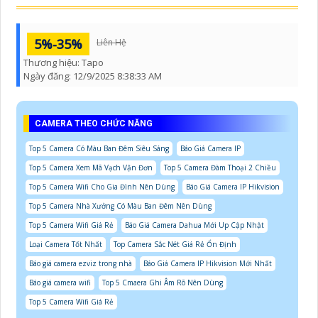
5%-35%
Liên Hệ
Thương hiệu:
Tapo
Ngày đăng:
12/9/2025 8:38:33 AM
CAMERA THEO CHỨC NĂNG
Top 5 Camera Có Màu Ban Đêm Siêu Sáng
Báo Giá Camera IP
Top 5 Camera Xem Mã Vạch Vận Đơn
Top 5 Camera Đàm Thoại 2 Chiều
Top 5 Camera Wifi Cho Gia Đình Nên Dùng
Báo Giá Camera IP Hikvision
Top 5 Camera Nhà Xưởng Có Màu Ban Đêm Nên Dùng
Top 5 Camera Wifi Giá Rẻ
Báo Giá Camera Dahua Mới Up Cập Nhật
Loại Camera Tốt Nhất
Top Camera Sắc Nét Giá Rẻ Ổn Định
Báo giá camera ezviz trong nhà
Báo Giá Camera IP Hikvision Mới Nhất
Báo giá camera wifi
Top 5 Cmaera Ghi Âm Rõ Nên Dùng
Top 5 Camera Wifi Giá Rẻ