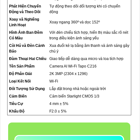
Phát Hiện Chuyển
Tự động theo dõi đối tượng khi có chuyển
Động và Theo Dõi
động
Xoay và Nghiêng
Xoay ngang 360º và dọc 152º
Linh Hoạt
Hình Ảnh Ban Đêm
Với đèn chiếu tích hợp, hiển thị màu sắc rõ nét
Có Màu
trong điều kiện ánh sáng yếu
Còi Hú và Đèn Cảnh
Xua đuổi kẻ lạ bằng âm thanh và ánh sáng gây
Báo
chú ý
Đàm Thoại Hai Chiều
Giao tiếp dễ dàng qua micro và loa tích hợp
Tên Sản Phẩm
Camera AI Wi-Fi Tapo C216
Độ Phân Giải
2K 3MP (2304 x 1296)
Loại Kết Nối
Wi-Fi
Đối Tượng Sử Dụng
Lắp đặt trong nhà hoặc ngoài trời
Cảm Biến
Cảm biến Starlight CMOS 1/3
Tiêu Cự
4 mm ± 5%
Khẩu Độ
F2.0 ± 5%