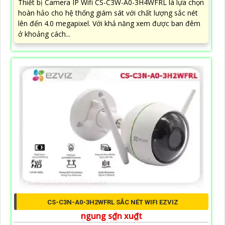
Thiết bị Camera IP Wifi CS-C3W-A0-3H4WFRL là lựa chọn
hoàn hảo cho hệ thống giám sát với chất lượng sắc nét
lên đến 4.0 megapixel. Với khả năng xem được ban đêm
ở khoảng cách...
CS-C3N-A0-3H2WFRL SẮC NÉT WIFI EZVIZ
ngung s₫n xu₫t