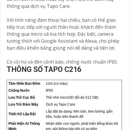
thông qua dịch vụ Tapo Care.
Với tính năng đàm thoại hai chiều, bạn có thể giao
tiếp trực tiếp với người thân hoặc khách đến thăm
thông qua micro và loa tích hợp. Đặc biệt, camera
tương thích với Google Assistant và Alexa, cho phép
bạn điều khiển bằng giọng nói dễ dàng và tiện lợi.
Có còi hú và đèn cảnh báo, chống nước chuẩn IP65.
THÔNG SỐ TAPO C216
Tầm Nhìn Ban Đêm
12m (có màu)
Chống Nước
IP65
Lưu Trữ Cục Bộ
Thẻ nhớ microSD (tối đa 512 GB)
Lưu Trữ Đám Mây
Dịch vụ Tapo Care
Lắp đặt đa dạng: trên bàn, treo tường, gắn
Thiết Kế Lắp Đặt
trần, hoặc trên thanh đỡ
Phát Hiện AI Thông
Nhận diện con người, phát hiện tiếng khóc trẻ
Minh
em, gửi thông báo khi có sự kiện