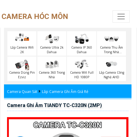
CAMERA HÓC MÔN
Lắp Camera Wifi
Camera Ultra 2k
Camera IP 360
Camera Thu Âm
2K
Dahua
Dahua
Trong Nhà
Vantech
Lắp Camera Công
Camera Dùng Pin
Camera 360 Trong
Camera Wifi Full
Nghệ AHD
Ezviz
Nhà
HD 1080P
Camera Quan Sát
Lắp Camera Ghi Âm Giá Rẻ
Camera Ghi Âm TIANDY TC-C320N (2MP)