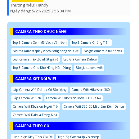
Thương hiệu:
Tiandy
Ngày đăng:
5/21/2025 2:56:04 PM
CAMERA THEO CHỨC NĂNG
Top 5 Camera Xem Mã Vạch Vận Đơn
Top 5 Camera Chống Trộm
Những camera quay video đóng hàng chi tiết
Báo giá camera 2 mắt ezviz
Loại camera nào tốt nhất giá rẻ
Báo Giá Camera Dahua
Top 5 Camera Cho Kho Hàng Nên Dùng
Báo giá camera wifi
CAMERA KẾT NỐI WIFI
Lắp Camera Wifi Dahua Có Báo Động
Camera Wifi Hikvision 360
Lắp Camera Wifi 2K
Camera Wifi Kbvision Xoay 360 Giá Rẻ
Camera Wifi Kbvision Ngoài Trời
Camera Wifi 360 Có Màu Ban Đêm Dahua
Camera Wifi Dahua Trong Nhà
CAMERA THEO GÓI
Linh Kiện Máy Tính Giá Rẻ
Trọn Bộ Camera Ip Visioncop