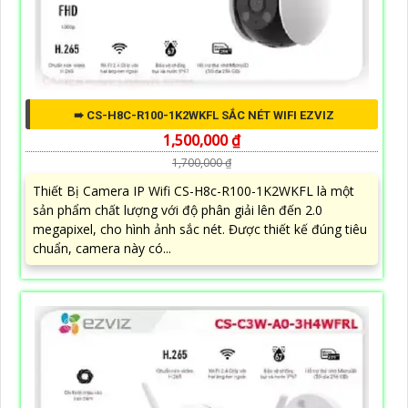
➠ CS-H8C-R100-1K2WKFL SẮC NÉT WIFI EZVIZ
1,500,000 ₫
1,700,000 ₫
Thiết Bị Camera IP Wifi CS-H8c-R100-1K2WKFL là một
sản phẩm chất lượng với độ phân giải lên đến 2.0
megapixel, cho hình ảnh sắc nét. Được thiết kế đúng tiêu
chuẩn, camera này có...