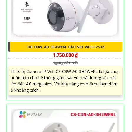
CS-C3W-A0-3H4WFRL SẮC NÉT WIFI EZVIZ
1,750,000 ₫
ngung s₫n xu₫t
Thiết bị Camera IP Wifi CS-C3W-A0-3H4WFRL là lựa chọn
hoàn hảo cho hệ thống giám sát với chất lượng sắc nét
lên đến 4.0 megapixel. Với khả năng xem được ban đêm
ở khoảng cách...