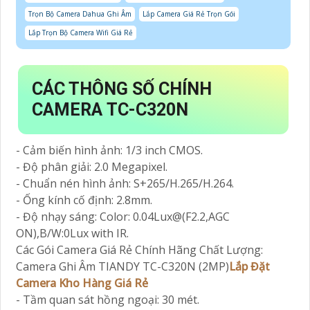
Trọn Bộ Camera Dahua Ghi Âm
Lắp Camera Giá Rẻ Trọn Gói
Lắp Trọn Bộ Camera Wifi Giá Rẻ
CÁC THÔNG SỐ CHÍNH
CAMERA TC-C320N
- Cảm biến hình ảnh: 1/3 inch CMOS.
- Độ phân giải: 2.0 Megapixel.
- Chuẩn nén hình ảnh: S+265/H.265/H.264.
- Ống kính cố định: 2.8mm.
- Độ nhạy sáng: Color: 0.04Lux@(F2.2,AGC
ON),B/W:0Lux with IR.
Các Gói Camera Giá Rẻ Chính Hãng Chất Lượng:
Camera Ghi Âm TIANDY TC-C320N (2MP)
Lắp Đặt
Camera Kho Hàng Giá Rẻ
- Tầm quan sát hồng ngoại: 30 mét.