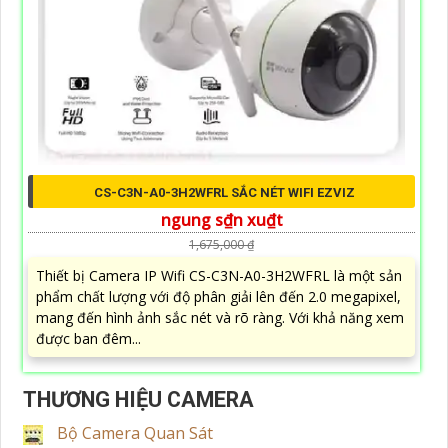
CS-C3N-A0-3H2WFRL SẮC NÉT WIFI EZVIZ
ngung s₫n xu₫t
1,675,000 ₫
Thiết bị Camera IP Wifi CS-C3N-A0-3H2WFRL là một sản
phẩm chất lượng với độ phân giải lên đến 2.0 megapixel,
mang đến hình ảnh sắc nét và rõ ràng. Với khả năng xem
được ban đêm...
THƯƠNG HIỆU CAMERA
Bộ Camera Quan Sát