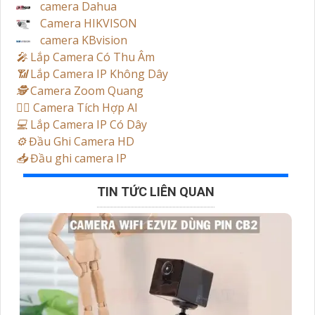
camera Dahua
Camera HIKVISON
camera KBvision
️🎤️
Lắp Camera Có Thu Âm
📶
Lắp Camera IP Không Dây
🕵️
Camera Zoom Quang
🧛‍♀️
Camera Tích Hợp AI
💻
Lắp Camera IP Có Dây
⚙️
Đầu Ghi Camera HD
📥
Đầu ghi camera IP
TIN TỨC LIÊN QUAN