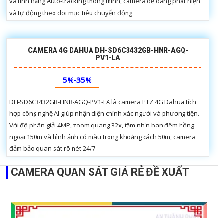
và tính năng Auto-tracking thông minh, camera dễ dàng phát hiện
và tự động theo dõi mục tiêu chuyển động
CAMERA 4G DAHUA DH-SD6C3432GB-HNR-AGQ-
PV1-LA
5%-35%
DH-SD6C3432GB-HNR-AGQ-PV1-LA là camera PTZ 4G Dahua tích
hợp công nghệ AI giúp nhận diện chính xác người và phương tiện.
Với độ phân giải 4MP, zoom quang 32x, tầm nhìn ban đêm hồng
ngoại 150m và hình ảnh có màu trong khoảng cách 50m, camera
đảm bảo quan sát rõ nét 24/7
CAMERA QUAN SÁT GIÁ RẺ ĐỀ XUẤT