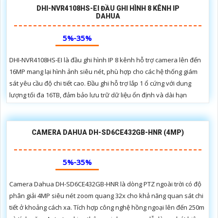
DHI-NVR4108HS-EI ĐẦU GHI HÌNH 8 KÊNH IP
DAHUA
5%-35%
DHI-NVR4108HS-EI là đầu ghi hình IP 8 kênh hỗ trợ camera lên đến
16MP mang lại hình ảnh siêu nét, phù hợp cho các hệ thống giám
sát yêu cầu độ chi tiết cao. Đầu ghi hỗ trợ lắp 1 ổ cứng với dung
lượng tối đa 16TB, đảm bảo lưu trữ dữ liệu ổn định và dài hạn
CAMERA DAHUA DH-SD6CE432GB-HNR (4MP)
5%-35%
Camera Dahua DH-SD6CE432GB-HNR là dòng PTZ ngoài trời có độ
phân giải 4MP siêu nét zoom quang 32x cho khả năng quan sát chi
tiết ở khoảng cách xa. Tích hợp công nghệ hồng ngoại lên đến 250m