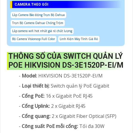
CAMERA THEO GÓI
Lắp Camera Báo Động Trọn Bộ Dahua
Trọn Bộ Camera Dahua Chống Trộm
Lắp camera wifi hot nhất giá rẻ chất lượng
Bộ Camera Visioncop Full Color
Linh Kiện Máy Tính Giá Rẻ
THÔNG SỐ CỦA SWITCH QUẢN LÝ
POE HIKVISION DS-3E1520P-EI/M
-
Model:
HIKVISION DS-3E1520P-EI/M
-
Loại thiết bị:
Switch quản lý PoE Gigabit
-
Cổng PoE:
16 x Gigabit PoE RJ45
-
Cổng Uplink:
2 x Gigabit RJ45
-
Cổng quang:
2 x Gigabit Fiber Optical (SFP)
-
Công suất PoE mỗi cổng:
Tối đa 30W