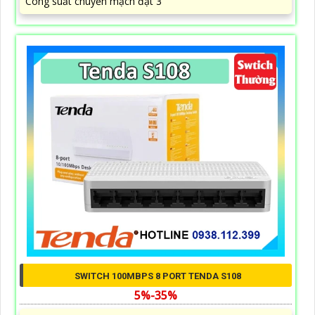
Công suất chuyển mạch đạt 3
SWITCH 100MBPS 8 PORT TENDA S108
5%-35%