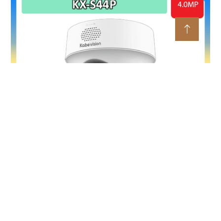
Camera PT Ốp Trần 4MP KBVISION KX-S44P
5%-35%
Liên hệ
4MP sắc nét + quay ngang 345° – bao quát chi tiết toàn
không gian LED ấm + hồng ngoại 30m – Full Color ban đêm
linh hoạt Còi hú + đèn chớp 10 âm tùy chỉnh – cảnh báo chủ