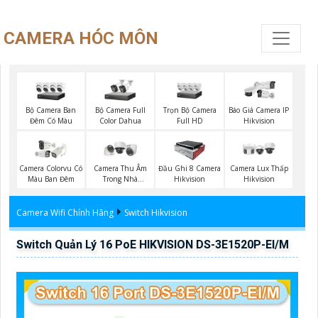
CAMERA HÓC MÔN
Bộ Camera Ban
Bộ Camera Full
Trọn Bộ Camera
Báo Giá Camera IP
Đêm Có Màu
Color Dahua
Full HD
Hikvision
Camera Colorvu Có
Camera Thu Âm
Đầu Ghi 8 Camera
Camera Lux Thấp
Màu Ban Đêm
Trong Nhà
Hikvision
Hikvision
Hikvision
Camera Wifi Chính Hãng
Switch Hikvision
Switch Quản Lý 16 PoE HIKVISION DS-3E1520P-EI/M