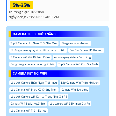
5%-35%
Thương hiệu:
Hikvision
Ngày đăng:
7/8/2026 11:40:33 AM
CAMERA THEO CHỨC NĂNG
Top 5 Camera Lắp Ngoài Trời Nên Mua
Báo giá camera kbvision
Những camera quay video đóng hàng chi tiết
Báo Giá Camera IP Kbvision
5 Camera Wifi Giá Rẻ Nên Dùng
camera quay rõ tem đơn hàng
Bảng báo giá camera imou ngoài trời
Top 5 Camera Wifi Cho Gia Đình
CAMERA KẾT NỐI WIFI
Lắp Đặt Camera Thân Ngoài Trời Imou
Lắp Camera Wifi Thân Kbvision
Lắp Camera Wifi Imou Có Chống Trộm
Camera Wifi Báo Động
Lắp Đặt Camera Wifi Dahua Trong Nhà Giá Rẻ
Camera Wifi Ezviz Ngoài Trời
Lắp camera wifi 360 Imou Giá Rẻ
Lắp Camera Wifi Thân Dahua