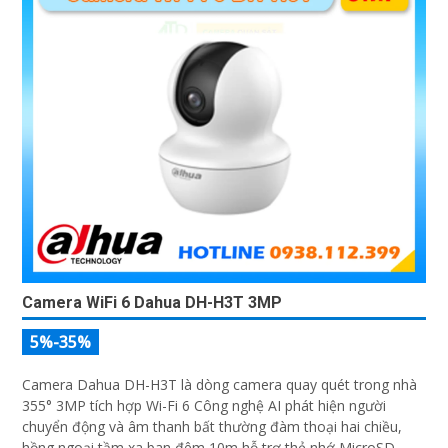
Camera WiFi 6 Dahua DH-H3T 3MP
5%-35%
Camera Dahua DH-H3T là dòng camera quay quét trong nhà
355° 3MP tích hợp Wi-Fi 6 Công nghệ AI phát hiện người
chuyển động và âm thanh bất thường đàm thoại hai chiều,
hồng ngoại tầm xa ban đêm 10m hỗ trợ thẻ nhớ MicroSD