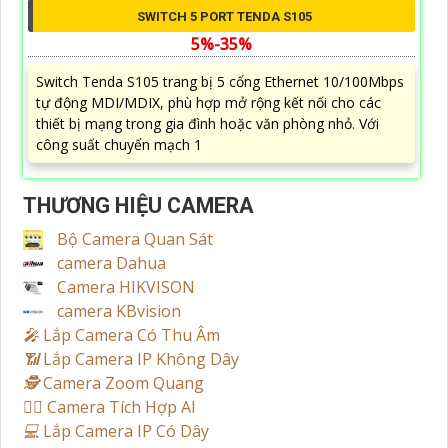
SWITCH 5 PORT TENDA S105
5%-35%
Switch Tenda S105 trang bị 5 cổng Ethernet 10/100Mbps
tự động MDI/MDIX, phù hợp mở rộng kết nối cho các
thiết bị mạng trong gia đình hoặc văn phòng nhỏ. Với
công suất chuyển mạch 1
THƯƠNG HIỆU CAMERA
Bộ Camera Quan Sát
camera Dahua
Camera HIKVISON
camera KBvision
️🎤️
Lắp Camera Có Thu Âm
📶
Lắp Camera IP Không Dây
🕵️
Camera Zoom Quang
🧛‍♀️
Camera Tích Hợp AI
💻
Lắp Camera IP Có Dây