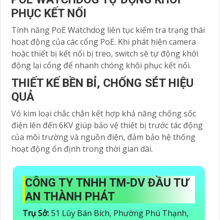
PHỤC KẾT NỐI
Tính năng PoE Watchdog liên tục kiểm tra trạng thái
hoạt động của các cổng PoE. Khi phát hiện camera
hoặc thiết bị kết nối bị treo, switch sẽ tự động khởi
động lại cổng để nhanh chóng khôi phục kết nối.
THIẾT KẾ BỀN BỈ, CHỐNG SÉT HIỆU
QUẢ
Vỏ kim loại chắc chắn kết hợp khả năng chống sốc
điện lên đến 6KV giúp bảo vệ thiết bị trước tác động
của môi trường và nguồn điện, đảm bảo hệ thống
hoạt động ổn định trong thời gian dài.
CÔNG TY TNHH TM-DV ĐẦU TƯ
AN THÀNH PHÁT
Trụ Sở:
51 Lũy Bán Bích, Phường Phú Thạnh,