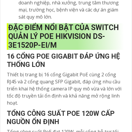
doanh nghiệp, nhà xưởng, trung tâm thương
mại, trường học, bệnh viện và các dự án giám
sát quy mô lớn.
ĐẶC ĐIỂM NỔI BẬT CỦA SWITCH
QUẢN LÝ POE HIKVISION DS-
3E1520P-EI/M
16 CỔNG POE GIGABIT ĐÁP ỨNG HỆ
THỐNG LỚN
Thiết bị trang bị 16 cổng Gigabit PoE cùng 2 cổng
RJ45 và 2 cổng quang SFP Gigabit, đáp ứng nhu cầu
triển khai hệ thống camera IP quy mô vừa và lớn với
tốc độ truyền tải ổn định và khả năng mở rộng linh
hoạt.
TỔNG CÔNG SUẤT POE 120W CẤP
NGUỒN ỔN ĐỊNH
Tổng công suất PoE đạt 120W, mỗi cổng hỗ trợ tối