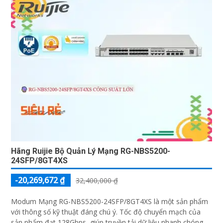
Hãng Ruijie Bộ Quản Lý Mạng RG-NBS5200-
24SFP/8GT4XS
-20,269,672 ₫
32,400,000 ₫
Modum Mạng RG-NBS5200-24SFP/8GT4XS là một sản phẩm
với thông số kỹ thuật đáng chú ý. Tốc độ chuyển mạch của
sản phẩm đạt 128Gbps, giúp truyền tải dữ liệu nhanh chóng