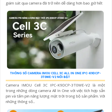
giám sát qua camera đã trở nên dễ dàng hơn bao giờ hết
THÔNG SỐ CAMERA IMOU CELL 3C ALL IN ONE IPC-K9DCP-
3T0WE-V2 NỔI BẬT
Camera IMOU Cell 3C IPC-K9DCP-3T0WE-V2 là một
trong những dòng camera All In One với việc tích hợp sẵn
pin và tấm pin năng lượng mặt trời trong bộ sản phẩm. Với
những thông số...