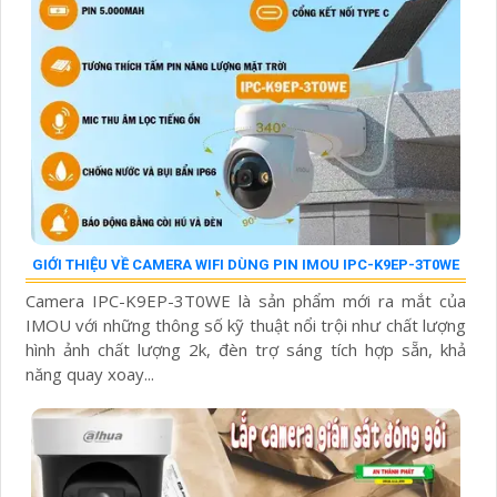
GIỚI THIỆU VỀ CAMERA WIFI DÙNG PIN IMOU IPC-K9EP-3T0WE
Camera IPC-K9EP-3T0WE là sản phẩm mới ra mắt của
IMOU với những thông số kỹ thuật nổi trội như chất lượng
hình ảnh chất lượng 2k, đèn trợ sáng tích hợp sẵn, khả
năng quay xoay...