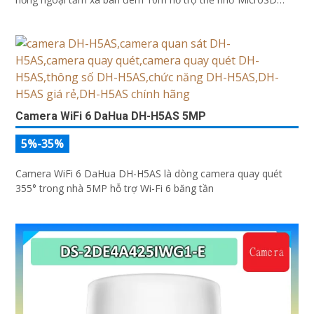
256GB ONVIF và điều khiển từ xa qua ứng dụng DMSS
Camera WiFi 6 DaHua DH-H5AS 5MP
5%-35%
Camera WiFi 6 DaHua DH-H5AS là dòng camera quay quét
355° trong nhà 5MP hỗ trợ Wi-Fi 6 băng tần