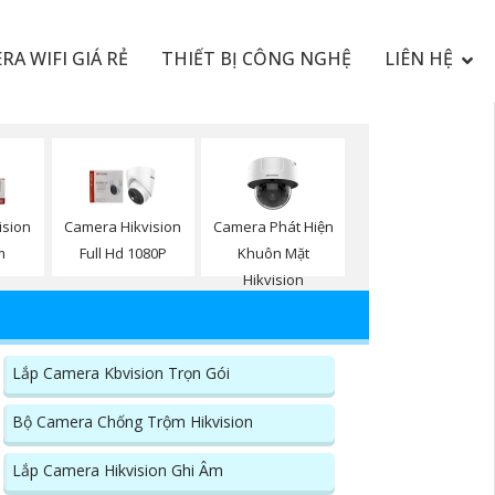
RA WIFI GIÁ RẺ
THIẾT BỊ CÔNG NGHỆ
LIÊN HỆ
Camera Phát Hiện
ision
Camera Hikvision
Khuôn Mặt
m
Full Hd 1080P
Hikvision
Lắp Camera Kbvision Trọn Gói
Bộ Camera Chống Trộm Hikvision
Lắp Camera Hikvision Ghi Âm