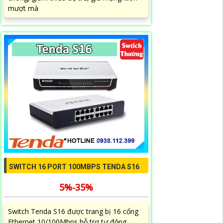
mượt mà
SWITCH 16 PORT 100MBPS TENDA S16
5%-35%
Switch Tenda S16 được trang bị 16 cổng
Ethernet 10/100Mbps hỗ trợ tự động