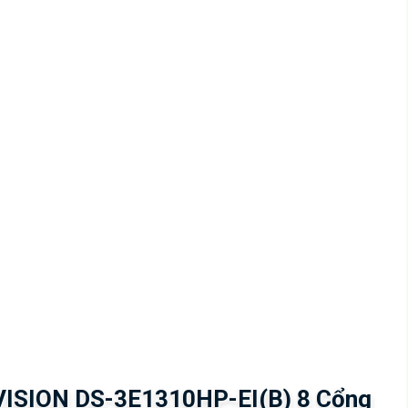
0W
 báo và giám sát qua ứng dụng Hik-Partner Pro
động lại cổng PoE khi thiết bị mất kết nối
KV