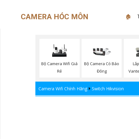
CAMERA HÓC MÔN
🏚
Bộ Camera Wifi Giá
Lắ
Bộ Camera Có Báo
Rẻ
Vante
Đông
Camera Wifi Chính Hãng
Switch Hikvision
Bộ Chia Tín Hiệu Mạng HI
PoE