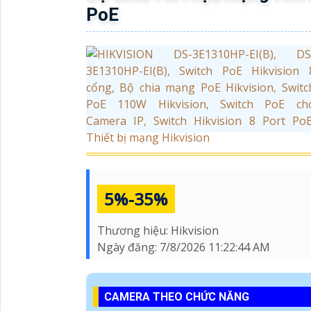
Nguồn cấp
54V DC, 2.22A
Hệ thống camera IP, came
Ứng dụng
bệnh viện và các dự án gi
CÔNG TY TNHH TM-D
Trụ Sở:
51 Lũy Bán Bích, Phường Phú T
Hotline:
0906.72.73.77
Kỹ Thuật:
0906.855.330
Điện Thoại:
(028) 6688.4949
Thông Tin: