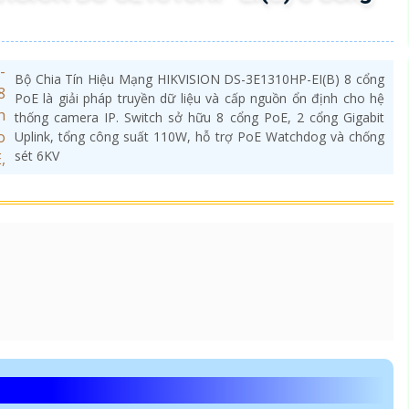
ra PTZ, văn phòng, nhà xưởng, cửa hàng, trường học,
ám sát chuyên nghiệp.
V ĐẦU TƯ AN THÀNH PHÁT
hạnh, TP.HCM