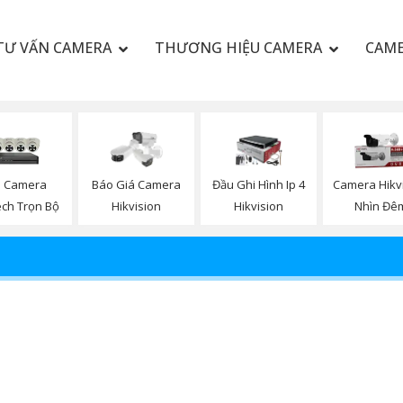
TƯ VẤN CAMERA
THƯƠNG HIỆU CAMERA
CAME
p Camera
Báo Giá Camera
Đầu Ghi Hình Ip 4
Camera Hikv
ch Trọn Bộ
Hikvision
Hikvision
Nhìn Đê
KVISION DS-3E1310HP-EI(B) 8 Cổng
Bộ Chia Tín Hiệu Mạng HIKVISION DS-3E1310HP-EI(B) 8 cổng