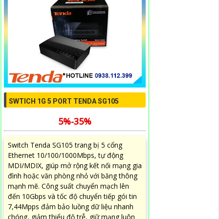
SWTICH 1G 5 PORT TENDA SG105
5%-35%
Switch Tenda SG105 trang bị 5 cổng
Ethernet 10/100/1000Mbps, tự động
MDI/MDIX, giúp mở rộng kết nối mạng gia
đình hoặc văn phòng nhỏ với băng thông
mạnh mẽ. Công suất chuyển mạch lên
đến 10Gbps và tốc độ chuyển tiếp gói tin
7,44Mpps đảm bảo luồng dữ liệu nhanh
chóng, giảm thiểu độ trễ, giữ mạng luôn