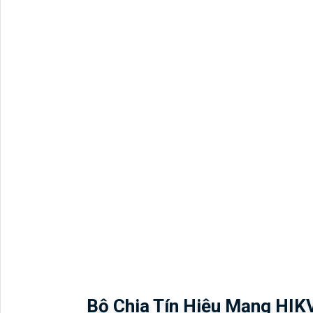
Cổng Uplink
2 x Gigabit Ethernet
Chuẩn PoE
IEEE802.3af / at / bt
Công suất PoE
Port 1-2: 90W; Port 3-8: 3
Tổng công
110W
suất PoE
Switching
9.6 Gbps
Capacity
Packet
Forwarding
7.14 Mpps
Rate
Bộ nhớ đệm
2 Mbits
Tính năng
Quản lý sơ đồ mạng, cảnh
quản lý
PoE Watchdog
Tự động phát hiện và khởi 
Chống sét
Chống sốc điện lên đến 6
Vỏ thiết bị
Kim loại