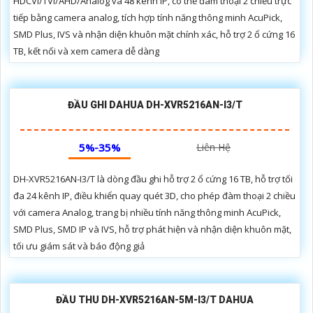
HDCVI/TVI/AHD/Analog và 48 kênh IP, có thể đàm thoại 2 chiều trực
tiếp bằng camera analog, tích hợp tính năng thông minh AcuPick,
SMD Plus, IVS và nhận diện khuôn mặt chính xác, hỗ trợ 2 ổ cứng 16
TB, kết nối và xem camera dễ dàng
ĐẦU GHI DAHUA DH-XVR5216AN-I3/T
5%-35%
Liên Hệ
DH-XVR5216AN-I3/T là dòng đầu ghi hỗ trợ 2 ổ cứng 16 TB, hỗ trợ tối
đa 24 kênh IP, điều khiển quay quét 3D, cho phép đàm thoại 2 chiều
với camera Analog, trang bị nhiều tính năng thông minh AcuPick,
SMD Plus, SMD IP và IVS, hỗ trợ phát hiện và nhận diện khuôn mặt,
tối ưu giám sát và báo động giả
ĐẦU THU DH-XVR5216AN-5M-I3/T DAHUA