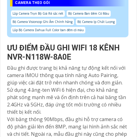
CAMERA THEO GÓI
Lắp Camera Trọn Bộ Giá Rẻ sắc nét
Bộ Camera Ban Đêm Có Màu
Bộ Camera Visioncop Ghi Âm Chính hãng
Bộ Camera Ip Chất Lượng
Lắp Bộ Camera Dahua Full Color ban đêm có màu
ƯU ĐIỂM ĐẦU GHI WIFI 18 KÊNH
NVR-N118W-8A0E
Đầu ghi được trang bị khả năng tự động kết nối với
camera IMOU thông qua tính năng Auto Pairing,
giúp việc cài đặt trở nên nhanh chóng và đơn giản.
Sử dụng 4 ăng-ten WiFi 6 hiện đại, cho khả năng
phát sóng mạnh mẽ và ổn định trên cả hai băng tần
2.4GHz và 5GHz, đáp ứng tốt môi trường có nhiều
thiết bị kết nối.
Với băng thông 90Mbps, đầu ghi hỗ trợ camera có
độ phân giải lên đến 8MP, mang lại hình ảnh sắc nét
và chi tiết. Ngoài ra, mẫu đầu ghi này cũng cho phép