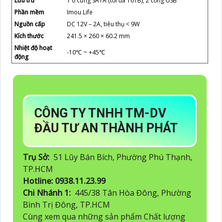
Lưu trữ
1 ổ cứng SATA (tối đa 16TB), 2 cổng USB
Phần mềm
Imou Life
Nguồn cấp
DC 12V – 2A, tiêu thụ < 9W
Kích thước
241.5 × 260 × 60.2 mm
Nhiệt độ hoạt
-10℃ ~ +45℃
động
CÔNG TY TNHH TM-DV
ĐẦU TƯ AN THÀNH PHÁT
Trụ Sở:
51 Lũy Bán Bích, Phường Phú Thạnh,
TP.HCM
Hotline: 0938.11.23.99
Chi Nhánh 1:
445/38 Tân Hòa Đông, Phường
Bình Trị Đông, TP.HCM
Cùng xem qua những sản phẩm Chất lượng