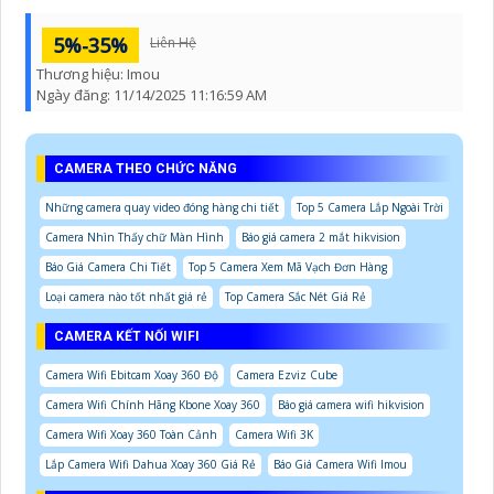
5%-35%
Liên Hệ
Thương hiệu:
Imou
Ngày đăng:
11/14/2025 11:16:59 AM
CAMERA THEO CHỨC NĂNG
Những camera quay video đóng hàng chi tiết
Top 5 Camera Lắp Ngoài Trời
Camera Nhìn Thấy chữ Màn Hình
Báo giá camera 2 mắt hikvision
Báo Giá Camera Chi Tiết
Top 5 Camera Xem Mã Vạch Đơn Hàng
Loại camera nào tốt nhất giá rẻ
Top Camera Sắc Nét Giá Rẻ
CAMERA KẾT NỐI WIFI
Camera Wifi Ebitcam Xoay 360 Độ
Camera Ezviz Cube
Camera Wifi Chính Hãng Kbone Xoay 360
Báo giá camera wifi hikvision
Camera Wifi Xoay 360 Toàn Cảnh
Camera Wifi 3K
Lắp Camera Wifi Dahua Xoay 360 Giá Rẻ
Báo Giá Camera Wifi Imou