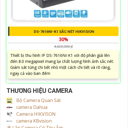
DS-7616NI-K1 SẮC NÉT HIKVISION
30%
4,020,000 ₫
Thiết bị thu hình IP DS-7616NI-K1 với độ phân giải lên
đến 8.0 megapixel mang lại chất lượng hình ảnh sắc nét.
Giám sát từng chi tiết nhỏ một cách chi tiết và rõ ràng,
ngay cả vào ban đêm
THƯƠNG HIỆU CAMERA
Bộ Camera Quan Sát
camera Dahua
Camera HIKVISON
camera KBvision
️🎤️
Lắp Camera Có Thu Âm