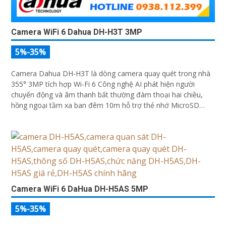
Camera WiFi 6 Dahua DH-H3T 3MP
5%-35%
Camera Dahua DH-H3T là dòng camera quay quét trong nhà
355° 3MP tích hợp Wi-Fi 6 Công nghệ AI phát hiện người
chuyển động và âm thanh bất thường đàm thoại hai chiều,
hồng ngoại tầm xa ban đêm 10m hỗ trợ thẻ nhớ MicroSD
256GB ONVIF và điều khiển từ xa qua ứng dụng DMSS
Camera WiFi 6 DaHua DH-H5AS 5MP
5%-35%