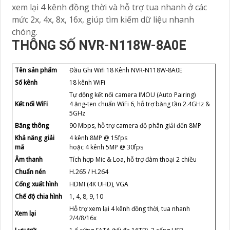
xem lại 4 kênh đồng thời và hỗ trợ tua nhanh ở các
mức 2x, 4x, 8x, 16x, giúp tìm kiếm dữ liệu nhanh
chóng.
THÔNG SỐ NVR-N118W-8A0E
Tên sản phẩm
Đầu Ghi Wifi 18 Kênh NVR-N118W-8A0E
Số kênh
18 kênh WiFi
Tự động kết nối camera IMOU (Auto Pairing)
Kết nối WiFi
4 ăng-ten chuẩn WiFi 6, hỗ trợ băng tần 2.4GHz &
5GHz
Băng thông
90 Mbps, hỗ trợ camera độ phân giải đến 8MP
Khả năng giải
4 kênh 8MP @ 15fps
mã
hoặc 4 kênh 5MP @ 30fps
Âm thanh
Tích hợp Mic & Loa, hỗ trợ đàm thoại 2 chiều
Chuẩn nén
H.265 / H.264
Cổng xuất hình
HDMI (4K UHD), VGA
Chế độ chia hình
1, 4, 8, 9, 10
Hỗ trợ xem lại 4 kênh đồng thời, tua nhanh
Xem lại
2/4/8/16x