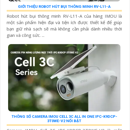
GIỚI THIỆU ROBOT HÚT BỤI THÔNG MINH RV-L11-A
Robot hút bụi thông minh RV-L11-A của hàng IMOU là
một sản phẩm hiện đại và tiện ích được thiết kế để giúp
bạn giữ nhà sạch sẽ mà không cần phải dành nhiều thời
gian và công sức. ...
THÔNG SỐ CAMERA IMOU CELL 3C ALL IN ONE IPC-K9DCP-
3T0WE-V2 NỔI BẬT