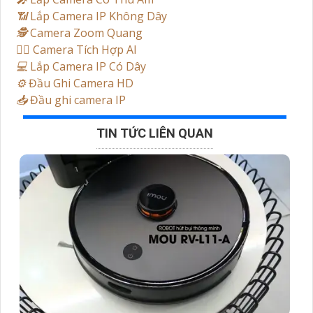
📶
Lắp Camera IP Không Dây
🕵️
Camera Zoom Quang
🧛‍♀️
Camera Tích Hợp AI
💻
Lắp Camera IP Có Dây
⚙️
Đầu Ghi Camera HD
📥
Đầu ghi camera IP
TIN TỨC LIÊN QUAN