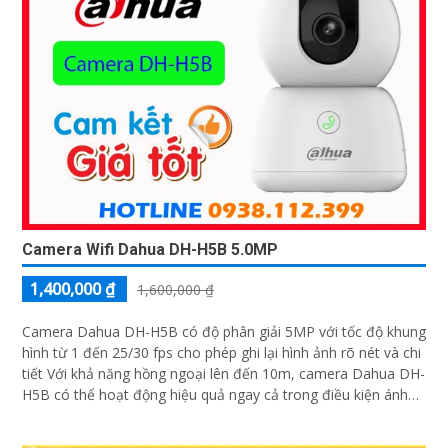
Camera Wifi Dahua DH-H5B 5.0MP
1,400,000 ₫
1,600,000 ₫
Camera Dahua DH-H5B có độ phân giải 5MP với tốc độ khung
hình từ 1 đến 25/30 fps cho phép ghi lại hình ảnh rõ nét và chi
tiết Với khả năng hồng ngoại lên đến 10m, camera Dahua DH-
H5B có thể hoạt động hiệu quả ngay cả trong điều kiện ánh
sáng yếu hoặc ban đêm camera Dahua DH-H5B hỗ trợ đàm
thoại 2 chiều to rõ camera còn có chế độ riêng tư để bảo vệ