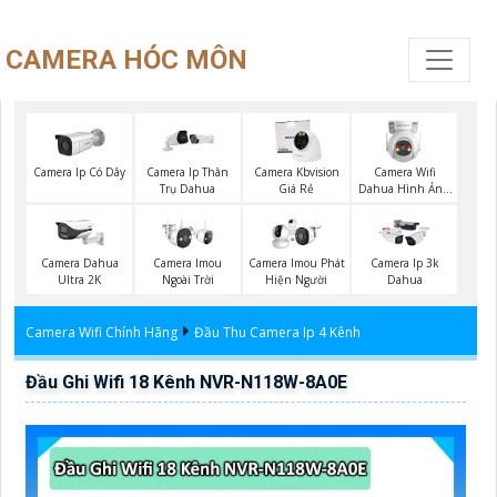
CAMERA HÓC MÔN
Camera Wifi
Camera Ip Có Dây
Camera Ip Thân
Camera Kbvision
Dahua Hình Ảnh
Trụ Dahua
Giá Rẻ
3K
Camera Imou
Camera Dahua
Camera Imou Phát
Camera Ip 3k
Ngoài Trời
Ultra 2K
Hiện Người
Dahua
Camera Wifi Chính Hãng
Đầu Thu Camera Ip 4 Kênh
Đầu Ghi Wifi 18 Kênh NVR-N118W-8A0E