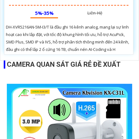
5%-35%
Liên Hệ
DH-XVR5216AN-5M-I3/T là đầu ghi 16 kênh analog, mang lại sự linh
hoạt cao khi lắp đặt, với tốc độ khung hình tối ưu, hỗ trợ AcuPick,
SMD Plus, SMD IP và IVS, hỗ trợ phân tích thông minh đến 24 kênh,
đầu ghi có thể lắp 2 ổ cứng 16 TB, chuẩn nén AI-Coding và H
CAMERA QUAN SÁT GIÁ RẺ ĐỀ XUẤT