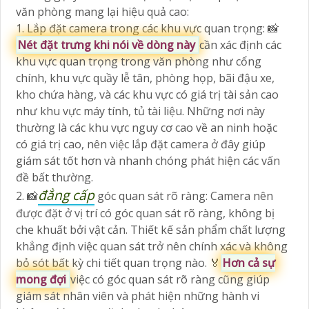
văn phòng mang lại hiệu quả cao:
1. Lắp đặt camera trong các khu vực quan trọng: 📸
Nét đặt trưng khi nói về dòng này
cần xác định các
khu vực quan trọng trong văn phòng như cổng
chính, khu vực quầy lễ tân, phòng họp, bãi đậu xe,
kho chứa hàng, và các khu vực có giá trị tài sản cao
như khu vực máy tính, tủ tài liệu. Những nơi này
thường là các khu vực nguy cơ cao về an ninh hoặc
có giá trị cao, nên việc lắp đặt camera ở đây giúp
giám sát tốt hơn và nhanh chóng phát hiện các vấn
đề bất thường.
đẳng cấp
2. 📸
góc quan sát rõ ràng: Camera nên
được đặt ở vị trí có góc quan sát rõ ràng, không bị
che khuất bởi vật cản. Thiết kế sản phẩm chất lượng
khẳng định việc quan sát trở nên chính xác và không
bỏ sót bất kỳ chi tiết quan trọng nào. ️🏅️
Hơn cả sự
mong đợi
việc có góc quan sát rõ ràng cũng giúp
giám sát nhân viên và phát hiện những hành vi