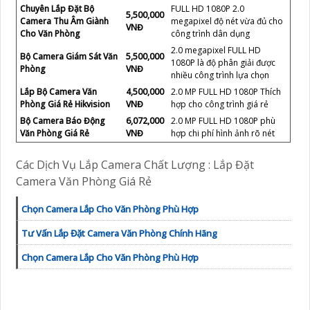
Chuyên Lắp Đặt Bộ
FULL HD 1080P 2.0
5,500,000
Camera Thu Âm Giành
megapixel độ nét vừa đủ cho
VNĐ
Cho Văn Phòng
công trình dân dụng
2.0 megapixel FULL HD
Bộ Camera Giám Sát Văn
5,500,000
1080P là độ phân giải được
Phòng
VNĐ
nhiều công trình lựa chọn
Lắp Bộ Camera Văn
4,500,000
2.0 MP FULL HD 1080P Thích
Phòng Giá Rẻ Hikvision
VNĐ
hợp cho công trình giá rẻ
Bộ Camera Báo Động
6,072,000
2.0 MP FULL HD 1080P phù
Văn Phòng Giá Rẻ
VNĐ
hợp chi phí hình ảnh rõ nét
Các Dịch Vụ Lắp Camera Chất Lượng : Lắp Đặt
Camera Văn Phòng Giá Rẻ
Chọn Camera Lắp Cho Văn Phòng Phù Hợp
Tư Vấn Lắp Đặt Camera Văn Phòng Chính Hãng
Chọn Camera Lắp Cho Văn Phòng Phù Hợp