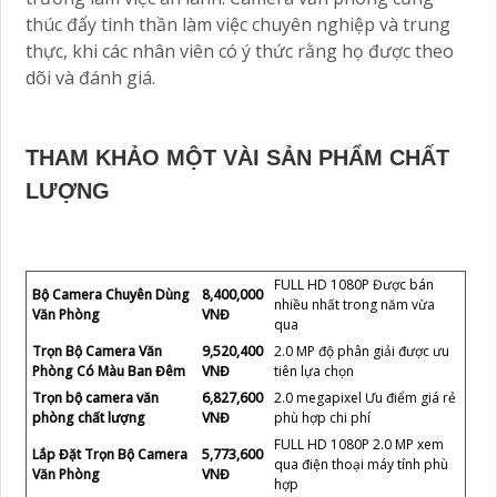
thúc đẩy tinh thần làm việc chuyên nghiệp và trung
thực, khi các nhân viên có ý thức rằng họ được theo
dõi và đánh giá.
THAM KHẢO MỘT VÀI SẢN PHẨM CHẤT
LƯỢNG
FULL HD 1080P Được bán
Bộ Camera Chuyên Dùng
8,400,000
nhiều nhất trong năm vừa
Văn Phòng
VNĐ
qua
Trọn Bộ Camera Văn
9,520,400
2.0 MP độ phân giải được ưu
Phòng Có Màu Ban Đêm
VNĐ
tiên lựa chọn
Trọn bộ camera văn
6,827,600
2.0 megapixel Ưu điểm giá rẻ
phòng chất lượng
VNĐ
phù hợp chi phí
FULL HD 1080P 2.0 MP xem
Lắp Đặt Trọn Bộ Camera
5,773,600
qua điện thoại máy tính phù
Văn Phòng
VNĐ
hợp