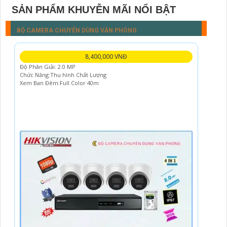
SẢN PHẨM KHUYỄN MÃI NỔI BẬT
BỘ CAMERA CHUYÊN DÙNG VĂN PHÒNG
8,400,000 VNĐ
Độ Phân Giải: 2.0 MP
Chức Năng:Thu hình Chất Lượng
Xem Ban Đêm:Full Color 40m