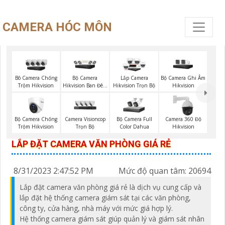
CAMERA HÓC MÔN
Bộ Camera
Bộ Camera Ghi Âm
Bô Camera Chống
Lắp Camera
Hikvision Ban Đêm
Hikvision
Trộm Hikvision
Hikvision Trọn Bộ
Có Màu
Bộ Camera Chống
Camera Visioncop
Bộ Camera Full
Camera 360 Độ
Trộm Hikvision
Trọn Bộ
Color Dahua
Hikvision
LẮP ĐẶT CAMERA VĂN PHÒNG GIÁ RẺ
8/31/2023 2:47:52 PM
Mức độ quan tâm: 20694
Lắp đặt camera văn phòng giá rẻ là dịch vụ cung cấp và
lắp đặt hệ thống camera giám sát tại các văn phòng,
công ty, cửa hàng, nhà máy với mức giá hợp lý.
Hệ thống camera giám sát giúp quản lý và giám sát nhân