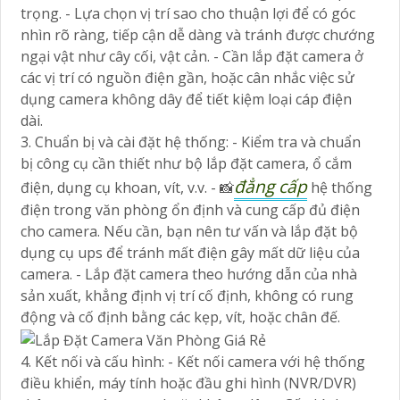
trọng. - Lựa chọn vị trí sao cho thuận lợi để có góc
nhìn rõ ràng, tiếp cận dễ dàng và tránh được chướng
ngại vật như cây cối, vật cản. - Cần lắp đặt camera ở
các vị trí có nguồn điện gần, hoặc cân nhắc việc sử
dụng camera không dây để tiết kiệm loại cáp điện
dài.
3. Chuẩn bị và cài đặt hệ thống: - Kiểm tra và chuẩn
bị công cụ cần thiết như bộ lắp đặt camera, ổ cắm
đẳng cấp
điện, dụng cụ khoan, vít, v.v. - 📸
hệ thống
điện trong văn phòng ổn định và cung cấp đủ điện
cho camera. Nếu cần, bạn nên tư vấn và lắp đặt bộ
dụng cụ ups để tránh mất điện gây mất dữ liệu của
camera. - Lắp đặt camera theo hướng dẫn của nhà
sản xuất, khẳng định vị trí cố định, không có rung
động và cố định bằng các kẹp, vít, hoặc chân đế.
4. Kết nối và cấu hình: - Kết nối camera với hệ thống
điều khiển, máy tính hoặc đầu ghi hình (NVR/DVR)