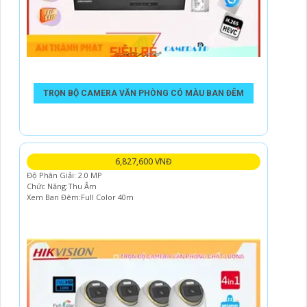
TRỌN BỘ CAMERA VĂN PHÒNG CÓ MÀU BAN ĐÊM
6,827,600 VNĐ
Độ Phân Giải: 2.0 MP
Chức Năng:Thu Âm
Xem Ban Đêm:Full Color 40m