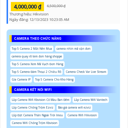
4,000,000 ₫
6,500,000 ₫
Thương hiệu:
Hikvision
Ngày đăng:
12/13/2023 10:23:05 AM
CAMERA THEO CHỨC NĂNG
Top 5 Camera 2 Mắt Nên Mua
camera nhìn mã vận đơn
camera quay rõ tem đơn hàng shoppe
Top 5 Camera Xem Mã Vạch Đơn Hàng
Top 5 Camera Đàm Thoại 2 Chiều Rõ
Camera Check Var Live Stream
Gía Camera IP
Top 5 Camera Cho Kho Hàng
CAMERA KẾT NỐI WIFI
Lắp Camera Wifi Kbvision Có Màu Ban Đêm
Lắp Camera Wifi Vantech
Lắp Camera Chống Trộm Ezviz
Báo giá camera wifi ezviz
Lắp Đặt Camera Thân Ngoài Trời Imou
Camera Wifi Hikvision
Camera Wifi Chống Trộm Kbvision