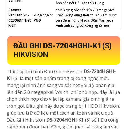
VanTech
Ảnh sắc nét Dễ Dàng Sử Dụng
Camera
chất lượng sắc nét đến 2.0 megapixel
VanTech VP-
-12,877,672
Chất lượng đúng tiêu chuẩn Xem được
C2398DP Tiết
VNĐ
ban đêm Hồng Ngoại 30m VanTech
Kiệm
Hình ảnh sáng với công nghệ mới
ĐẦU GHI DS-7204HGHI-K1
(S)
HIKVISION
Thiết bị thu hình Đầu Ghi Hikvision
DS-7204HGHI-
K1
(S) là một sản phẩm trang bị công nghệ mới,
mang lại hình ảnh sáng và sắc nét với độ phân giải
lên đến 2.0 megapixel. Với chi phí phù hợp, đây là lựa
chọn thích hợp cho việc lắp camera gia đình giá rẻ
trọn gói. Đầu ghi này được trang bị 1 HDD Hikvision,
giúp lưu trữ dữ liệu một cách an toàn và hiệu quả.
Đầu Ghi Hikvision
DS-7204HGHI-K1
(S) sở hữu công
nghệ xem được ban đêm, giúp quan sát và giám sát