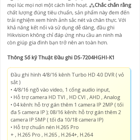
mọi lúc mọi nơi một cách linh hoạt. ⁂
Chắc chắn rằng
chất lượng đúng tiêu chuẩn, sản phẩm này đem đến
trải nghiệm xem hình ảnh sắc nét và chân thực. Với
khả năng kết nối và sử dụng dễ dàng, đầu ghi
Hikvision không chỉ đáp ứng nhu cầu an ninh mà
còn giúp gia đình bạn trở nên an toàn hơn.
Thông Số kỹ Thuật Đầu ghi DS-7204HGHI-K1
Đầu ghi hình 4/8/16 kênh Turbo HD 4.0 DVR ( vỏ
sắt )
• 4/8/16 ngõ vào video, 1 cổng audio input,
• Hỗ trợ camera HD TVI , HD CVI , AHD , Analog
• 04 kênh: hỗ trợ gán thêm 1 camera IP 2MP ( tối
đa 5 camera IP ); 08/16 kênh: hỗ trợ gán thêm 2
camera IP 5MP ( tối đa 10/18 camera IP)
• Hỗ trợ chuẩn nén H.265 Pro
+ , H.265 Pro , H.265 , H.264+, H.264