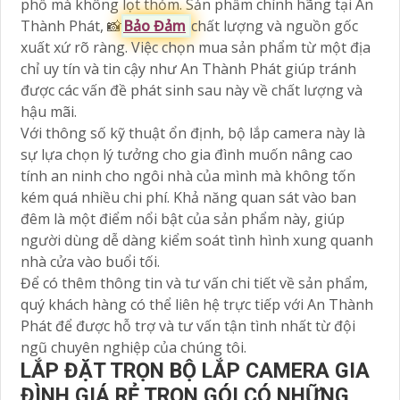
phố mà không lọt thỏm. Sản phẩm chính hãng tại An
Thành Phát, 📸
Bảo Đảm
chất lượng và nguồn gốc
xuất xứ rõ ràng. Việc chọn mua sản phẩm từ một địa
chỉ uy tín và tin cậy như An Thành Phát giúp tránh
được các vấn đề phát sinh sau này về chất lượng và
hậu mãi.
Với thông số kỹ thuật ổn định, bộ lắp camera này là
sự lựa chọn lý tưởng cho gia đình muốn nâng cao
tính an ninh cho ngôi nhà của mình mà không tốn
kém quá nhiều chi phí. Khả năng quan sát vào ban
đêm là một điểm nổi bật của sản phẩm này, giúp
người dùng dễ dàng kiểm soát tình hình xung quanh
nhà cửa vào buổi tối.
Để có thêm thông tin và tư vấn chi tiết về sản phẩm,
quý khách hàng có thể liên hệ trực tiếp với An Thành
Phát để được hỗ trợ và tư vấn tận tình nhất từ đội
ngũ chuyên nghiệp của chúng tôi.
LẮP ĐẶT TRỌN BỘ LẮP CAMERA GIA
ĐÌNH GIÁ RẺ TRỌN GÓI CÓ NHỮNG