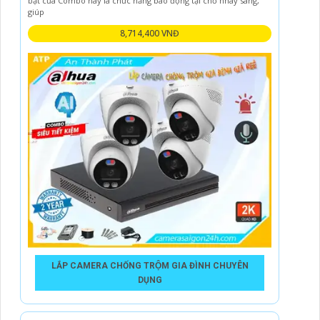
bật của Combo này là chức năng báo động tại chỗ nháy sáng,
giúp
8,714,400 VNĐ
LẮP CAMERA CHỐNG TRỘM GIA ĐÌNH CHUYÊN
DỤNG