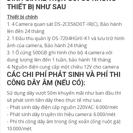
THIẾT BỊ NHƯ SAU
Thiết bị chính
1. 4 Camera quan sát DS-2CE56D0T-IR(C), Bảo hành
lên đến 24 tháng
2. 1 Đầu thu quản lý DS-7204HGHI-K1 và lưu trữ hình
ảnh của camera, Bảo hành 24 tháng
3. 1 Ổ cứng 500GB ghi hình cho bộ 4 camera với
dung lượng lên đến 1 tuần, bảo hành 18 tháng
4. Nguồn điện cung cấp một chiều 12V cho camera
CÁC CHI PHÍ PHÁT SINH VÀ PHÍ THI
CÔNG DÂY ÂM (NẾU CÓ):
Sử dụng dây vượt 50m khuyến mãi như ban đầu thì
sẽ phát sinh tiền dây theo thực tế như sau:
- Phát sinh dây điện cấp nguồn 220VAC: 6.000/mét
- Phát sinh dây truyền tín hiệu camera: 6.000/mét
- Phí thi công dây âm trong ống xoắn (ống ruột gà):
10.000/mét.