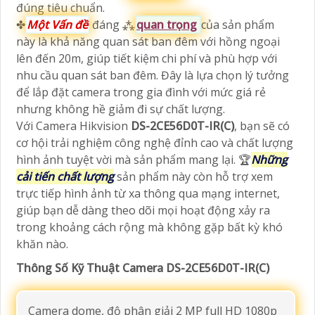
đúng tiêu chuẩn.
✤
Một Vấn đề
đáng ⁂
quan trọng
của sản phẩm
này là khả năng quan sát ban đêm với hồng ngoại
lên đến 20m, giúp tiết kiệm chi phí và phù hợp với
nhu cầu quan sát ban đêm. Đây là lựa chọn lý tưởng
để lắp đặt camera trong gia đình với mức giá rẻ
nhưng không hề giảm đi sự chất lượng.
Với Camera Hikvision
DS-2CE56D0T-IR(C)
, bạn sẽ có
cơ hội trải nghiệm công nghệ đỉnh cao và chất lượng
hình ảnh tuyệt vời mà sản phẩm mang lại. 🏆
Những
cải tiến chất lượng
sản phẩm này còn hỗ trợ xem
trực tiếp hình ảnh từ xa thông qua mạng internet,
giúp bạn dễ dàng theo dõi mọi hoạt động xảy ra
trong khoảng cách rộng mà không gặp bất kỳ khó
khăn nào.
Thông Số Kỹ Thuật Camera DS-2CE56D0T-IR(C)
Camera dome, độ phân giải 2 MP full HD 1080p