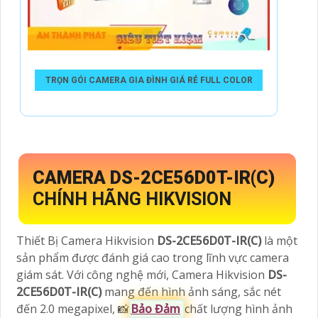
TRỌN GÓI CAMERA GIA ĐÌNH GIÁ RẺ FULL COLOR
CAMERA DS-2CE56D0T-IR(C)
CHÍNH HÃNG HIKVISION
Thiết Bị Camera Hikvision
DS-2CE56D0T-IR(C)
là một
sản phẩm được đánh giá cao trong lĩnh vực camera
giám sát. Với công nghệ mới, Camera Hikvision
DS-
2CE56D0T-IR(C)
mang đến hình ảnh sáng, sắc nét
đến 2.0 megapixel, 📸
Bảo Đảm
chất lượng hình ảnh