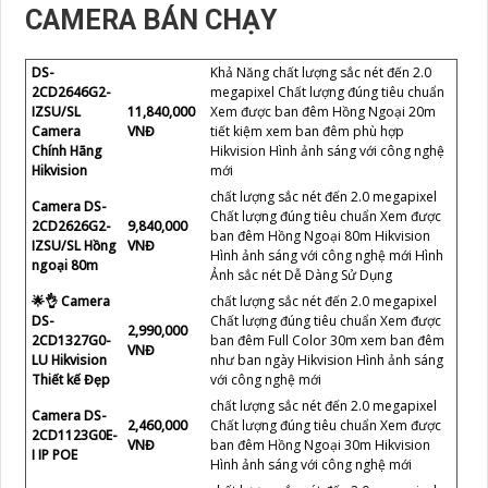
CAMERA BÁN CHẠY
DS-
Khả Năng chất lượng sắc nét đến 2.0
2CD2646G2-
megapixel Chất lượng đúng tiêu chuẩn
IZSU/SL
11,840,000
Xem được ban đêm Hồng Ngoại 20m
Camera
VNĐ
tiết kiệm xem ban đêm phù hợp
Chính Hãng
Hikvision Hình ảnh sáng với công nghệ
Hikvision
mới
chất lượng sắc nét đến 2.0 megapixel
Camera DS-
Chất lượng đúng tiêu chuẩn Xem được
2CD2626G2-
9,840,000
ban đêm Hồng Ngoại 80m Hikvision
IZSU/SL Hồng
VNĐ
Hình ảnh sáng với công nghệ mới Hình
ngoại 80m
Ảnh sắc nét Dễ Dàng Sử Dụng
🌟👌 Camera
chất lượng sắc nét đến 2.0 megapixel
DS-
Chất lượng đúng tiêu chuẩn Xem được
2,990,000
2CD1327G0-
ban đêm Full Color 30m xem ban đêm
VNĐ
LU Hikvision
như ban ngày Hikvision Hình ảnh sáng
Thiết kế Đẹp
với công nghệ mới
chất lượng sắc nét đến 2.0 megapixel
Camera DS-
2,460,000
Chất lượng đúng tiêu chuẩn Xem được
2CD1123G0E-
VNĐ
ban đêm Hồng Ngoại 30m Hikvision
I IP POE
Hình ảnh sáng với công nghệ mới