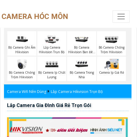
CAMERA HÓC MÔN
Bộ Camera Ghi Âm
Bộ Camera
Lắp Camera
Bô Camera Chống
Hikvision
Hikvision Ban Đêm
Hikvision Trọn Bộ
Trộm Hikvision
Có Màu
Bộ Camera Chống
Bộ Camera Ip Chất
Bộ Camera Trong
Camera Ip Giá Rẻ
Trộm Hikvision
Lượng
Nhà
Camera Wifi Nên Dùng
Lắp Camera Hikvision Trọn Bộ
Lắp Camera Gia Đình Giá Rẻ Trọn Gói