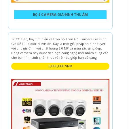
BỘ 4 CAMERA GIA ĐÌNH THU ÂM
Trước tiên, hãy tìm hiểu về trọn bộ Trọn Gói Camera Gia Đình
Giá Rẻ Full Color Hikvision. Đây là một giải pháp an ninh tuyệt
vời cho gia đình với chất lượng 2.0 MP và màu sắc sáng đẹp.
Dòng camera này được tích hợp công nghệ mới nhằm cung cấp
cho bạn hình ảnh chân thực và rõ nét, giúp bạn dễ dàng
6,000,000 VNĐ