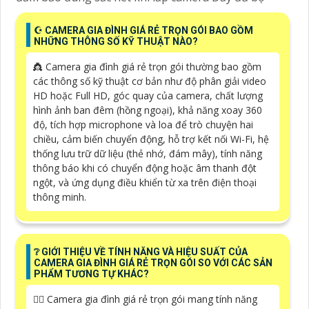
☪ CAMERA GIA ĐÌNH GIÁ RẺ TRỌN GÓI BAO GỒM
NHỮNG THÔNG SỐ KỸ THUẬT NÀO?
👸 Camera gia đình giá rẻ trọn gói thường bao gồm
các thông số kỹ thuật cơ bản như độ phân giải video
HD hoặc Full HD, góc quay của camera, chất lượng
hình ảnh ban đêm (hồng ngoại), khả năng xoay 360
độ, tích hợp microphone và loa để trò chuyện hai
chiều, cảm biến chuyển động, hỗ trợ kết nối Wi-Fi, hệ
thống lưu trữ dữ liệu (thẻ nhớ, đám mây), tính năng
thông báo khi có chuyển động hoặc âm thanh đột
ngột, và ứng dụng điều khiển từ xa trên điện thoại
thông minh.
❔ GIỚI THIỆU VỀ TÍNH NĂNG VÀ HIỆU SUẤT CỦA
CAMERA GIA ĐÌNH GIÁ RẺ TRỌN GÓI SO VỚI CÁC SẢN
PHẨM TƯƠNG TỰ KHÁC?
🙆‍♀️ Camera gia đình giá rẻ trọn gói mang tính năng