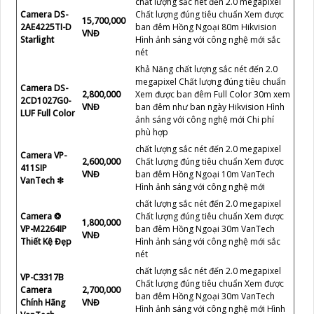
chất lượng sắc nét đến 2.0 megapixel
Camera DS-
Chất lượng đúng tiêu chuẩn Xem được
15,700,000
2AE4225TI-D
ban đêm Hồng Ngoại 80m Hikvision
VNĐ
Starlight
Hình ảnh sáng với công nghệ mới sắc
nét
Khả Năng chất lượng sắc nét đến 2.0
megapixel Chất lượng đúng tiêu chuẩn
Camera DS-
2,800,000
Xem được ban đêm Full Color 30m xem
2CD1027G0-
VNĐ
ban đêm như ban ngày Hikvision Hình
LUF Full Color
ảnh sáng với công nghệ mới Chi phí
phù hợp
chất lượng sắc nét đến 2.0 megapixel
Camera VP-
2,600,000
Chất lượng đúng tiêu chuẩn Xem được
411SIP
VNĐ
ban đêm Hồng Ngoại 10m VanTech
VanTech ❇
Hình ảnh sáng với công nghệ mới
chất lượng sắc nét đến 2.0 megapixel
Camera ❂
Chất lượng đúng tiêu chuẩn Xem được
1,800,000
VP-M2264IP
ban đêm Hồng Ngoại 30m VanTech
VNĐ
Thiết Kệ Đẹp
Hình ảnh sáng với công nghệ mới sắc
nét
chất lượng sắc nét đến 2.0 megapixel
VP-C3317B
Chất lượng đúng tiêu chuẩn Xem được
Camera
2,700,000
ban đêm Hồng Ngoại 30m VanTech
Chính Hãng
VNĐ
Hình ảnh sáng với công nghệ mới Hình