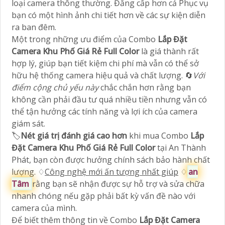
loại camera thông thường. Đẳng cấp hơn cả Phục vụ
bạn có một hình ảnh chi tiết hơn về các sự kiện diễn
ra ban đêm.
Một trong những ưu điểm của Combo
Lắp Đặt
Camera Khu Phố Giá Rẻ Full Color
là giá thành rất
hợp lý, giúp bạn tiết kiệm chi phí mà vẫn có thể sở
hữu hệ thống camera hiệu quả và chất lượng. 🔄
Với
điểm cộng chủ yếu này
chắc chắn hơn rằng bạn
không cần phải đầu tư quá nhiều tiền nhưng vẫn có
thể tận hưởng các tính năng và lợi ích của camera
giám sát.
🏷
Nét giá trị đánh giá cao hơn
khi mua Combo
Lắp
Đặt Camera Khu Phố Giá Rẻ Full Color
tại An Thành
Phát, bạn còn được hưởng chính sách bảo hành chất
lượng. ♢
Công nghệ mới ấn tượng nhất giúp
♢
an
Tâm
rằng bạn sẽ nhận được sự hỗ trợ và sửa chữa
nhanh chóng nếu gặp phải bất kỳ vấn đề nào với
camera của mình.
Để biết thêm thông tin về Combo
Lắp Đặt Camera