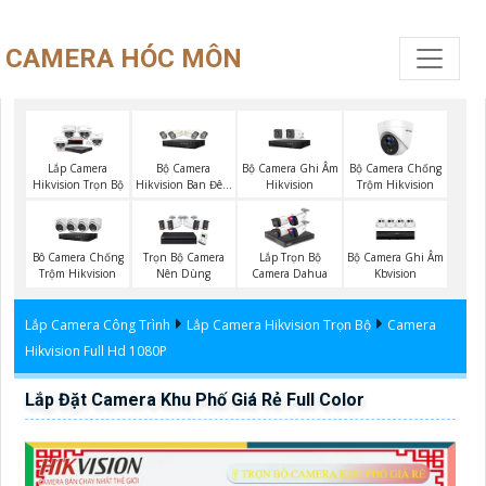
CAMERA HÓC MÔN
Bộ Camera
Bộ Camera Ghi Âm
Bộ Camera Chống
Lắp Camera
Hikvision Ban Đêm
Hikvision
Trộm Hikvision
Hikvision Trọn Bộ
Có Màu
Bộ Camera Ghi Âm
Bô Camera Chống
Trọn Bộ Camera
Lắp Trọn Bộ
Kbvision
Trộm Hikvision
Nên Dùng
Camera Dahua
Lắp Camera Công Trình
Lắp Camera Hikvision Trọn Bộ
Camera
Hikvision Full Hd 1080P
Lắp Đặt Camera Khu Phố Giá Rẻ Full Color