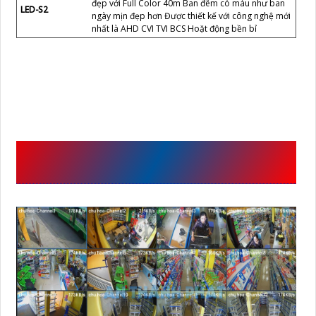
troi IP DS-
1080P Sắt nét tiết kiệm chi phí Hikvision công nghệ
2CD1023G0E-I
luôn được ứng dụng trong từng sản phẩm của
(L)
mình Xem ban đêm Hồng Ngoại 30m IP POE Giá rẻ
1,707,000 VNĐ
Chức Năng Chính Chất Lượng Hình
CS-H3c-R100-
4.0 MP Độ phân giải Ultra 2k Wifi Ezviz công nghệ
1J4WKFL Đàm
luôn được ứng dụng trong từng sản phẩm của
Thoại Full Color
mình Xem ban đêm Hồng Ngoại 30m IP Wifi
1,250,000 VNĐ
Chức Năng Chính Chất Lượng Hình
2.0 MP FULL HD 1080P Sắt nét tiết kiệm chi phí
Camera Dahua
Dahua công nghệ luôn được ứng dụng trong từng
DH-HAC-
sản phẩm của mình Hình ảnh xem ban đêm sáng
HFW1239TLMP-
đẹp với Full Color 40m Ban đêm có màu như ban
LED-S2
ngày mịn đẹp hơn Được thiết kế với công nghệ mới
nhất là AHD CVI TVI BCS Hoặt động bền bỉ