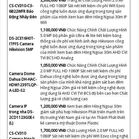
NHỮNG SẢN PHẨM CAMERA BÁN
CHẠY CÓ THỂ THAY THẾ
Camera HDCVI
DAHUA DH-
980,000 VNĐ
Camera An Ninh chip hình ảnh sử
HAC-
dụng 2.0 MP FULL HD 1080P Sắt nét phù hợp giám
HFW1239CP-IL-
sát qua điện thoại
A
2,300,000 VNĐ
Trang Bị Chất Lượng Hình 2.0 MP
CS-CV310-C3-
FULL HD 1080P Sắt nét tiết kiệm chi phí Wifi Ezviz
6B22WFR Báo
công nghệ luôn được ứng dụng trong từng sản
Động Nháy Đèn
phẩm của mình Xem ban đêm Hồng Ngoại 30m IP
Wifi
1,100,000 VNĐ
Chức Năng Chính Chất Lượng Hình
5.0 MP Độ phân giải Ultra 4k lite tiết kiệm băng
DS-2CE16H0T-
thông và chi phí với hình ảnh đẹp Hikvision công
ITPFS Camera
nghệ luôn được ứng dụng trong từng sản phẩm
Hikvision 5MP
của mình Xem ban đêm Hồng Ngoại 30m AHD CVI
TVI BCS HD Analog
1,050,000 VNĐ
Chức Năng Chính Chất Lượng Hình
2.0 MP FULL HD 1080P Sắt nét tiết kiệm chi phí