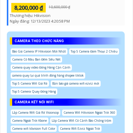
8,200,000 ₫
10,600,000 ₫
Thương hiệu:
Hikvision
Ngày đăng:
12/13/2023 4:20:58 PM
CAMERA THEO CHỨC NĂNG
Báo Giá Camera IP Hikvision Mới Nhất
Top 5 Camera Đàm Thoại 2 Chiều
Camera Có Màu Ban Đêm Siêu Nét
Camera quay video Đóng Hàng Cận Cảnh
camera quay lại quá trình đóng hàng shopee tiktok
Top 5 Camera Wifi Giá Rẻ
Bản báo giá camera wifi ezviz mới
Top 5 Camera Quay Đóng Hàng
CAMERA KẾT NỐI WIFI
Lắp Camera Wifi Giá Rẻ Visioncop
Camera Wifi Hikvision Ngoài Trời 360
Camera Ngoài Trời Kbone
Lắp Camera Wifi Có Cảnh Báo Chống trộm
Camera wifi kbvision Full Color
Camera Wifi Ezviz Ngoài Trời