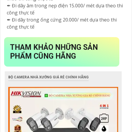
✒ Đi dây âm trong nẹp điện 15.000/ mét dựa theo thi
công thực tế
✒ Đi dây trong ống cứng 20.000/ mét dựa theo thi
công thực tế
THAM KHẢO NHỮNG SẢN
PHẨM CŨNG HÃNG
BỘ CAMERA NHÀ XƯỞNG GIÁ RẺ CHÍNH HÃNG