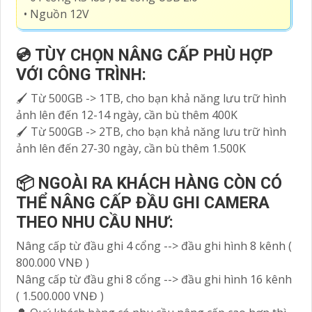
• Hỗ trợ truyền âm thanh qua cáp đồng trục với
đầu ghi có kí hiệu (S)
• 01 cổng SATA hỗ trợ ổ cứng tối đa
4TB(7204HGHI, 7208HGHI), ổ cứng 10TB
(7216HGHI)
• 01 cổng HDMI và 01 cổng VGA với Độ phân giải
lên tới: 1920x1080P,
• 01 Cổng mạng RJ45 10/100M
• 01 cổng RS485 , 02 cổng USB 2.0
• Nguồn 12V
💿 TÙY CHỌN NÂNG CẤP PHÙ HỢP
VỚI CÔNG TRÌNH:
🖌 Từ 500GB -> 1TB, cho bạn khả năng lưu trữ hình
ảnh lên đến 12-14 ngày, cần bù thêm 400K
🖌 Từ 500GB -> 2TB, cho bạn khả năng lưu trữ hình
ảnh lên đến 27-30 ngày, cần bù thêm 1.500K