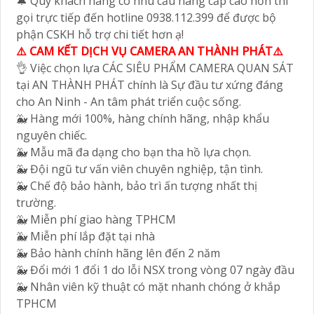
📦 NGOÀI RA KHÁCH HÀNG CÒN CÓ
THỂ NÂNG CẤP ĐẦU GHI CAMERA
THEO NHU CẦU NHƯ:
Nâng cấp từ đầu ghi 4 cổng --> đầu ghi hình 8 kênh (
800.000 VNĐ )
Nâng cấp từ đầu ghi 8 cổng --> đầu ghi hình 16 kênh
( 1.500.000 VNĐ )
🔔 Quý khách hàng có nhu cầu nâng cấp cao hơn thì
gọi trực tiếp đến hotline 0938.112.399 để được bộ
phận CSKH hỗ trợ chi tiết hơn ạ!
⚠️ CAM KẾT DỊCH VỤ CAMERA AN THÀNH PHÁT⚠️
👌 Việc chọn lựa CÁC SIÊU PHẨM CAMERA QUAN SÁT
tại AN THÀNH PHÁT chính là Sự đầu tư xứng đáng
cho An Ninh - An tâm phát triển cuộc sống.
🐳 Hàng mới 100%, hàng chính hãng, nhập khẩu
nguyên chiếc.
🐳 Mẫu mã đa dạng cho bạn tha hồ lựa chọn.