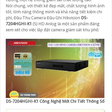
là trong điều kiện ánh sáng yếu, đầu ghi vẫn có thể
hiển thị màu sắc chân thực, giúp bạn dễ dàng nhận
biết và nhìn rõ hơn các chi tiết quan trọng.
Đầu thu Hikvision
DS-7204HGHI-K1
(S) HD Anlog
còn hỗ trợ lắp đặt camera khu phố giá rẻ. Với chất
lượng và tính năng tương đương với các sản phẩm
cao cấp hơn, đầu ghi này là lựa chọn thích hợp cho
những ai có ngân sách hạn chế nhưng vẫn muốn tận
hưởng một hệ thống giám sát chất lượng cao.
Nói chung, với thiết kế đẹp mắt, chất lượng hình ảnh
tốt, tính năng thông minh và khả năng tiết kiệm chi
phí, Đầu Thu Camera Đầu Ghi Hikvision
DS-
7204HGHI-K1
(S) HD Anlog là một sản phẩm đáng
xem xét cho việc lắp đặt camera giám sát khu phố.