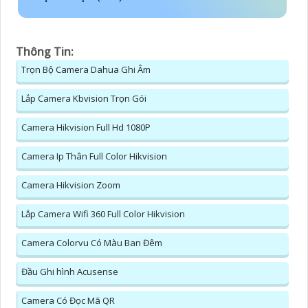
thiết kế bởi an thành phát với nhiều ưu điểm như
bên trong là Hình ảnh trung thực với FULL HD 1080P
2.0 MP Giá rẻ phù hợp chi phí
CÔNG TY TNHH TM-DV
AN THÀNH PHÁT
Trụ Sở:
51 Lũy Bán Bích, P. Tân Thới Hòa,
Q.Tân Phú, TP.HCM
Hotline: 0938.11.23.99
Chi Nhánh 1:
445/38 Tân Hòa Đông,P Bình Trị
Đông, Bình Tân, TP HCM
Kỹ Thuật:
0906.855.330
Điện Thoại:
(028) 6688.4949