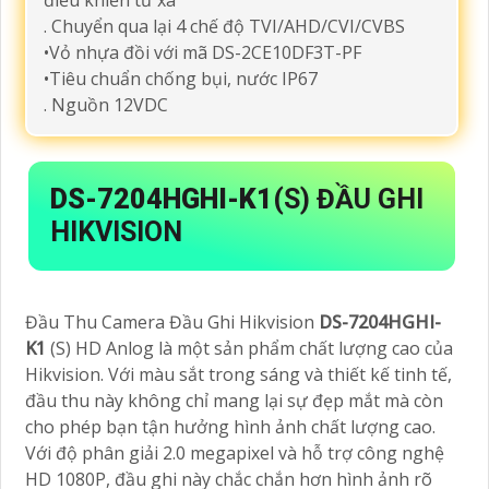
lux @(F1.0, AGC ON)
•Ống kính tùy chọn 2.8/3.6/6mm
. Hỗ trợ đèn trợ sáng 20m
•Tích hợp mic, hỗ trợ truyền âm thanh qua cáp
đồng trục với mã DS-2CE10DF3T-FS
•Chống ngược sáng True WDR 130dB, giảm
nhiễu số 3D DNR
•Hỗ trợ Menu OSD (cài đặt thông số camera)
điều khiển từ xa
. Chuyển qua lại 4 chế độ TVI/AHD/CVI/CVBS
•Vỏ nhựa đồi với mã DS-2CE10DF3T-PF
•Tiêu chuẩn chống bụi, nước IP67
. Nguồn 12VDC
DS-7204HGHI-K1
(S) ĐẦU GHI
HIKVISION