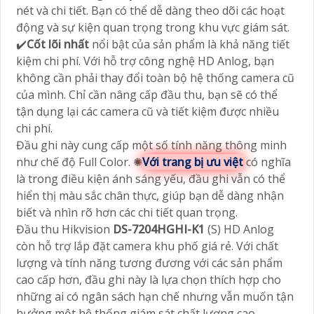
Đầu Thu Camera Đầu Ghi Hikvision
DS-7204HGHI-
K1
(S) HD Anlog là một sản phẩm chất lượng cao của
Hikvision. Với màu sắt trong sáng và thiết kế tinh tế,
đầu thu này không chỉ mang lại sự đẹp mắt mà còn
cho phép bạn tận hưởng hình ảnh chất lượng cao.
Với độ phân giải 2.0 megapixel và hỗ trợ công nghệ
HD 1080P, đầu ghi này chắc chắn hơn hình ảnh rõ
nét và chi tiết. Bạn có thể dễ dàng theo dõi các hoạt
động và sự kiện quan trọng trong khu vực giám sát.
✔️
Cốt lõi nhất
nổi bật của sản phẩm là khả năng tiết
kiệm chi phí. Với hỗ trợ công nghệ HD Anlog, bạn
không cần phải thay đổi toàn bộ hệ thống camera cũ
của mình. Chỉ cần nâng cấp đầu thu, bạn sẽ có thể
tận dụng lại các camera cũ và tiết kiệm được nhiều
chi phí.
Đầu ghi này cung cấp một số tính năng thông minh
như chế độ Full Color. ✺
Với trang bị ưu việt
có nghĩa