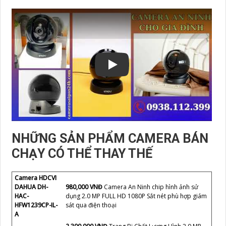
🐳 Đội ngũ tư vấn viên chuyên nghiệp, tận tình.
🐳 Chế độ bảo hành, bảo trì ấn tượng nhất thị
trường.
🐳 Miễn phí giao hàng TPHCM
🐳 Miễn phí lắp đặt tại nhà
🐳 Bảo hành chính hãng lên đến 2 năm
🐳 Đổi mới 1 đổi 1 do lỗi NSX trong vòng 07 ngày đầu
🐳 Nhân viên kỹ thuật có mặt nhanh chóng ở khắp
TPHCM