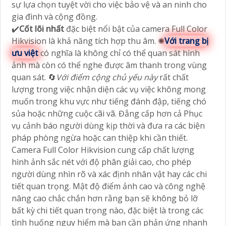
sự lựa chọn tuyệt vời cho việc bảo vệ và an ninh cho
gia đình và cộng đồng.
✔️
Cốt lõi nhất
đặc biệt nổi bật của camera Full Color
Hikvision là khả năng tích hợp thu âm. ✺
Với trang bị
ưu việt
có nghĩa là không chỉ có thể quan sát hình
ảnh mà còn có thể nghe được âm thanh trong vùng
quan sát. 🔄
Với điểm cộng chủ yếu này
rất chất
lượng trong việc nhận diện các vụ việc không mong
muốn trong khu vực như tiếng đánh đập, tiếng chó
sủa hoặc những cuộc cãi vã. Đẳng cấp hơn cả Phục
vụ cảnh báo người dùng kịp thời và đưa ra các biện
pháp phòng ngừa hoặc can thiệp khi cần thiết.
Camera Full Color Hikvision cung cấp chất lượng
hình ảnh sắc nét với độ phân giải cao, cho phép
người dùng nhìn rõ và xác định nhân vật hay các chi
tiết quan trọng. Mật độ điểm ảnh cao và công nghệ
nâng cao chắc chắn hơn rằng bạn sẽ không bỏ lỡ
bất kỳ chi tiết quan trọng nào, đặc biệt là trong các
tình huống nguy hiểm mà bạn cần phản ứng nhanh