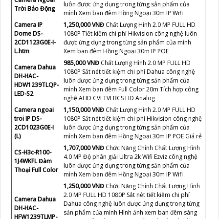
Camera Dome
Dahua công nghệ luôn được ứng dụng trong từng
Dahua DH-HAC-
sản phẩm của mình khả năng giám sát ban đêm
HDW1239TLQP-
Hồng Ngoại 20m giá rẻ tiết kiệm công nghệ được
A-LED-S2
ứng dụng là AHD CVI TVI BCS độ bên cao hơn Chất
lượng giá rẻ chất lượng cao
Camera IP
1,200,000 VNĐ
Xem ban đêm Hồng Ngoại 30m
trong nha DS-
giám sát phù hơp Hikvision Phát triển mạnh trên
2CD1123G0E-I
thị trường Việt Nam giá rẻ tại An Thành Phát thiết
(L)
kế camera mỹ thuật Dome Plastic
1,700,000 VNĐ
Chất Lượng Hình 2.0 MP FULL HD
CS-CV310
1080P Sắt nét tiết kiệm chi phí Wifi Ezviz công nghệ
Camera Ngoài
luôn được ứng dụng trong từng sản phẩm của
Trời Báo Động
mình Xem ban đêm Hồng Ngoại 30m IP Wifi
Camera IP
1,250,000 VNĐ
Chất Lượng Hình 2.0 MP FULL HD
Dome DS-
1080P Tiết kiệm chi phí Hikvision công nghệ luôn
2CD1123G0E-I-
được ứng dụng trong từng sản phẩm của mình
L.htm
Xem ban đêm Hồng Ngoại 30m IP POE
985,000 VNĐ
Chất Lượng Hình 2.0 MP FULL HD
Camera Dahua
1080P Sắt nét tiết kiệm chi phí Dahua công nghệ
DH-HAC-
luôn được ứng dụng trong từng sản phẩm của
HDW1239TLQP-
mình Xem ban đêm Full Color 20m Tích hợp công
LED-S2
nghệ AHD CVI TVI BCS HD Analog
Camera ngoai
1,150,000 VNĐ
Chất Lượng Hình 2.0 MP FULL HD