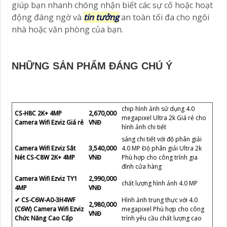
giúp bạn nhanh chóng nhận biết các sự cố hoặc hoạt
động đáng ngờ và
tin tưởng
an toàn tối đa cho ngôi
nhà hoặc văn phòng của bạn.
NHỮNG SẢN PHẨM ĐÁNG CHÚ Ý
chip hình ảnh sử dụng 4.0
CS-H8C 2K+ 4MP
2,670,000
megapixel Ultra 2k Giá rẻ cho
Camera Wifi Ezviz Giá rẻ
VNĐ
hình ảnh chi tiết
sáng chi tiết với độ phân giải
Camera Wifi Ezviz Sắt
3,540,000
4.0 MP Độ phân giải Ultra 2k
Nét CS-C8W 2K+ 4MP
VNĐ
Phù hợp cho công trình gia
đình cửa hàng
Camera Wifi Ezviz TY1
2,990,000
chất lượng hình ảnh 4.0 MP
4MP
VNĐ
✔ CS-C6W-A0-3H4WF
Hình ảnh trung thực với 4.0
2,980,000
(C6W) Camera Wifi Ezviz
megapixel Phù hợp cho công
VNĐ
Chức Năng Cao Cấp
trình yêu cầu chất lượng cao