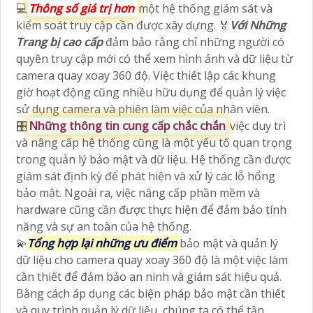
💻
Thông số giá trị hơn
một hệ thống giám sát và
kiểm soát truy cập cần được xây dựng. ️🏅️
Với Những
Trang bị cao cấp
đảm bảo rằng chỉ những người có
quyền truy cập mới có thể xem hình ảnh và dữ liệu từ
camera quay xoay 360 độ. Việc thiết lập các khung
giờ hoạt động cũng nhiều hữu dụng để quản lý việc
sử dụng camera và phiên làm việc của nhân viên.
🎛
Những thông tin cung cấp chắc chắn
việc duy trì
và nâng cấp hệ thống cũng là một yếu tố quan trọng
trong quản lý bảo mật và dữ liệu. Hệ thống cần được
giám sát định kỳ để phát hiện và xử lý các lỗ hổng
bảo mật. Ngoài ra, việc nâng cấp phần mềm và
hardware cũng cần được thực hiện để đảm bảo tính
năng và sự an toàn của hệ thống.
💫
Tổng hợp lại những ưu điểm
bảo mật và quản lý
dữ liệu cho camera quay xoay 360 độ là một việc làm
cần thiết để đảm bảo an ninh và giám sát hiệu quả.
Bằng cách áp dụng các biện pháp bảo mật cần thiết
và quy trình quản lý dữ liệu, chúng ta có thể tận