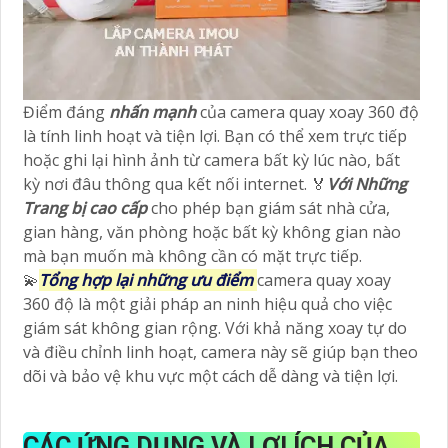
Điểm đáng
nhấn mạnh
của camera quay xoay 360 độ
là tính linh hoạt và tiện lợi. Bạn có thể xem trực tiếp
hoặc ghi lại hình ảnh từ camera bất kỳ lúc nào, bất
kỳ nơi đâu thông qua kết nối internet. ️🏅️
Với Những
Trang bị cao cấp
cho phép bạn giám sát nhà cửa,
gian hàng, văn phòng hoặc bất kỳ không gian nào
mà bạn muốn mà không cần có mặt trực tiếp.
💫
Tổng hợp lại những ưu điểm
camera quay xoay
360 độ là một giải pháp an ninh hiệu quả cho việc
giám sát không gian rộng. Với khả năng xoay tự do
và điều chỉnh linh hoạt, camera này sẽ giúp bạn theo
dõi và bảo vệ khu vực một cách dễ dàng và tiện lợi.
CÁC ỨNG DỤNG VÀ LỢI ÍCH CỦA