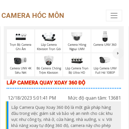
CAMERA HÓC MÔN
Trọn Bộ Camera
Camera UNV 360
Lắp Camera
Camera Hồng
Ghi Âm
Kbvision Trọn Gói
Ngoại UMV
Bộ Camera Chống
Lắp Camera Trọn
Lắp Camera UNV
Camera UNV 4K
Trộm Kbvision
Bộ Ultra HD
Full Hd 1080P
Siêu Nét
LẮP CAMERA QUAY XOAY 360 ĐỘ
12/18/2023 5:01:41 PM
Mức độ quan tâm: 13681
Lắp Camera Quay Xoay 360 Độ là một giải pháp hàng
đầu trong việc giám sát và bảo vệ an ninh cho các khu
vực như công ty, nhà ở, cửa hàng, nhà xưởng, v. v. Với
khả năng xoay tự động 360 độ, camera này cho phép