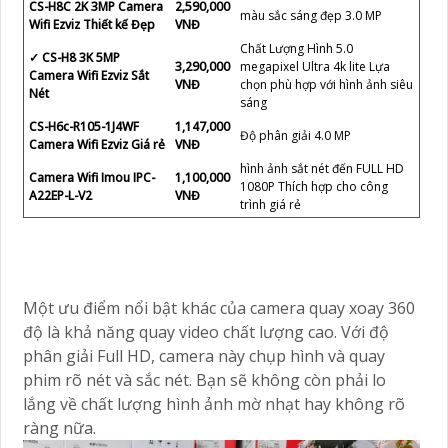
CS-H8C 2K 3MP Camera
2,590,000
màu sắc sáng đẹp 3.0 MP
Wifi Ezviz Thiết kế Đẹp
VNĐ
Chất Lượng Hình 5.0
✓ CS-H8 3K 5MP
3,290,000
megapixel Ultra 4k lite Lựa
Camera Wifi Ezviz Sắt
VNĐ
chọn phù hợp với hình ảnh siêu
Nét
sáng
CS-H6c-R105-1J4WF
1,147,000
Độ phân giải 4.0 MP
Camera Wifi Ezviz Giá rẻ
VNĐ
hình ảnh sắt nét đến FULL HD
Camera Wifi Imou IPC-
1,100,000
1080P Thích hợp cho công
A22EP-L-V2
VNĐ
trình giá rẻ
Một ưu điểm nổi bật khác của camera quay xoay 360
độ là khả năng quay video chất lượng cao. Với độ
phân giải Full HD, camera này chụp hình và quay
phim rõ nét và sắc nét. Bạn sẽ không còn phải lo
lắng về chất lượng hình ảnh mờ nhạt hay không rõ
ràng nữa.