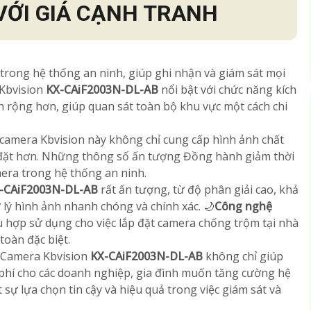
VỚI GIÁ CẠNH TRANH
 trong hệ thống an ninh, giúp ghi nhận và giám sát mọi
Kbvision
KX-CAiF2003N-DL-AB
nổi bật với chức năng kích
n rộng hơn, giúp quan sát toàn bộ khu vực một cách chi
camera Kbvision này không chỉ cung cấp hình ảnh chất
p đặt hơn. Những thông số ấn tượng Đồng hành giảm thời
amera trong hệ thống an ninh.
-CAiF2003N-DL-AB
rất ấn tượng, từ độ phân giải cao, khả
 lý hình ảnh nhanh chóng và chính xác. 🌙
Công nghệ
 hợp sử dụng cho việc lắp đặt camera chống trộm tại nhà
toàn đặc biệt.
u Camera Kbvision
KX-CAiF2003N-DL-AB
không chỉ giúp
i phí cho các doanh nghiệp, gia đình muốn tăng cường hệ
sự lựa chọn tin cậy và hiệu quả trong việc giám sát và