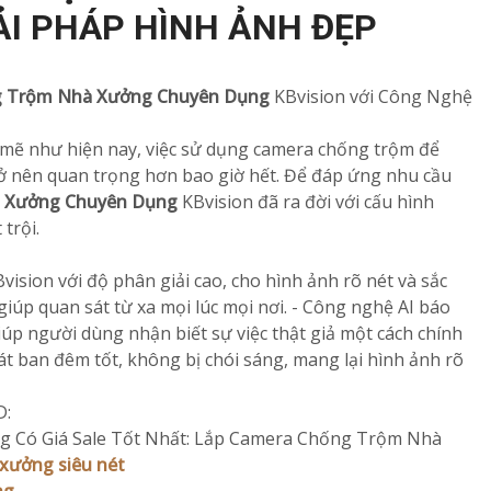
ẢI PHÁP HÌNH ẢNH ĐẸP
g Trộm Nhà Xưởng Chuyên Dụng
KBvision với Công Nghệ
 mẽ như hiện nay, việc sử dụng camera chống trộm để
ở nên quan trọng hơn bao giờ hết. Để đáp ứng nhu cầu
 Xưởng Chuyên Dụng
KBvision đã ra đời với cấu hình
trội.
sion với độ phân giải cao, cho hình ảnh rõ nét và sắc
giúp quan sát từ xa mọi lúc mọi nơi. - Công nghệ AI báo
úp người dùng nhận biết sự việc thật giả một cách chính
t ban đêm tốt, không bị chói sáng, mang lại hình ảnh rõ
D:
 Có Giá Sale Tốt Nhất: Lắp Camera Chống Trộm Nhà
xưởng siêu nét