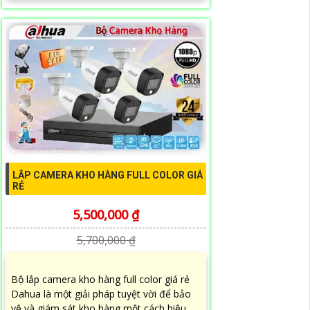
LẮP CAMERA KHO HÀNG FULL COLOR GIÁ
RẺ
5,500,000 ₫
5,700,000 ₫
Bộ lắp camera kho hàng full color giá rẻ
Dahua là một giải pháp tuyệt vời để bảo
vệ và giám sát kho hàng một cách hiệu