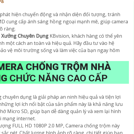
ng
phát hiện chuyển động và nhận diện đối tượng, tránh
SMD cung cấp ánh sáng hồng ngoại mạnh mẽ, giúp camera
õ ràng.
 Xưởng Chuyên Dụng
KBvision, khách hàng có thể yên
ình một cách an toàn và hiệu quả. Hãy đầu tư vào hệ
ảo vệ môi trường sống và làm việc của bạn ngay hôm
MERA CHỐNG TRỘM NHÀ
NG
CHỨC NĂNG CAO CẤP
huyên dụng là giải pháp an ninh hiệu quả và tiện lợi
 những lợi ích nổi bật của sản phẩm này là khả năng lưu
nhớ Micro SD, giúp bạn dễ dàng quản lý và xem lại hình
i mạng internet.
t lượng FULL HD 1080P 2.0 MP, Camera chống trộm này
sắc nét. Chất lượng hình ảnh rõ ràng, chi tiết giúp bạn