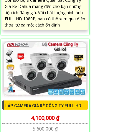
Combo Bộ 8 Camera Quan Sát Công Ty
Giá Rẻ Dahua mang đến cho bạn những
tiện ích đáng giá. Với chất lượng hình ảnh
FULL HD 1080P, bạn có thể xem qua điện
thoại từ xa một cách ổn định
LẮP CAMERA GIÁ RẺ CÔNG TY FULL HD
4,100,000 ₫
5,600,000 ₫