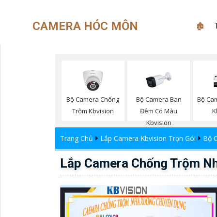
CAMERA HÓC MÔN
🏚
Bộ Camera Chống
Bộ Camera Ban
Bộ Ca
Trộm Kbvision
Đêm Có Màu
K
Kbvision
Trang Chủ
Lắp Camera Kbvision Trọn Gói
Bộ 
Lắp Camera Chống Trộm N