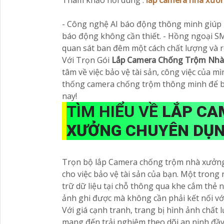
Tham khảo nỗi dung :
lắp camera nhà xưở
- Công nghệ AI báo động thông minh giúp 
báo động không cần thiết. - Hồng ngoại 
quan sát ban đêm một cách chất lượng và r
Với Trọn Gói
Lắp Camera Chống Trộm Nhà
tâm về việc bảo vệ tài sản, công việc của m
thống camera chống trộm thông minh để b
nay!
TÌM HIỂU VỀ
LẮP CA
XƯỞNG CHUYÊN DỤ
Trọn bộ lắp Camera chống trộm nhà xưởng c
cho việc bảo vệ tài sản của bạn. Một trong
trữ dữ liệu tại chỗ thông qua khe cắm thẻ 
ảnh ghi được mà không cần phải kết nối vớ
Với giá cạnh tranh, trang bị hình ảnh chấ
mang đến trải nghiệm theo dõi an ninh đầy 