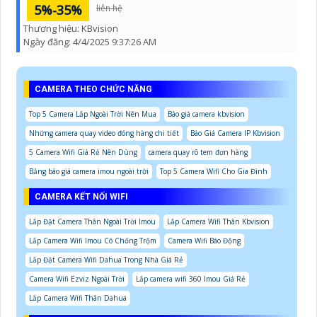
5%-35%
liên hệ
Thương hiệu:
KBvision
Ngày đăng:
4/4/2025 9:37:26 AM
CAMERA THEO CHỨC NĂNG
Top 5 Camera Lắp Ngoài Trời Nên Mua
Báo giá camera kbvision
Những camera quay video đóng hàng chi tiết
Báo Giá Camera IP Kbvision
5 Camera Wifi Giá Rẻ Nên Dùng
camera quay rõ tem đơn hàng
Bảng báo giá camera imou ngoài trời
Top 5 Camera Wifi Cho Gia Đình
CAMERA KẾT NỐI WIFI
Lắp Đặt Camera Thân Ngoài Trời Imou
Lắp Camera Wifi Thân Kbvision
Lắp Camera Wifi Imou Có Chống Trộm
Camera Wifi Báo Động
Lắp Đặt Camera Wifi Dahua Trong Nhà Giá Rẻ
Camera Wifi Ezviz Ngoài Trời
Lắp camera wifi 360 Imou Giá Rẻ
Lắp Camera Wifi Thân Dahua