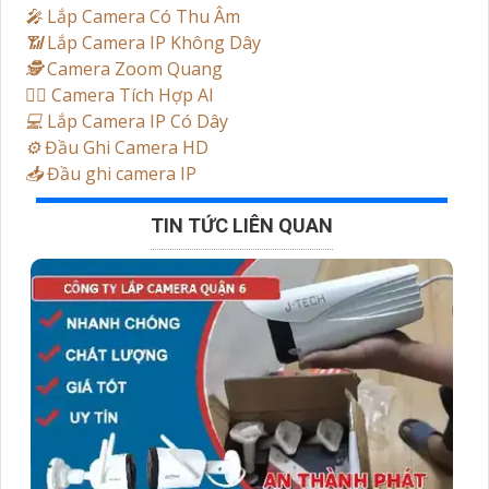
️🎤️
Lắp Camera Có Thu Âm
📶
Lắp Camera IP Không Dây
🕵️
Camera Zoom Quang
🧛‍♀️
Camera Tích Hợp AI
💻
Lắp Camera IP Có Dây
⚙️
Đầu Ghi Camera HD
📥
Đầu ghi camera IP
TIN TỨC LIÊN QUAN