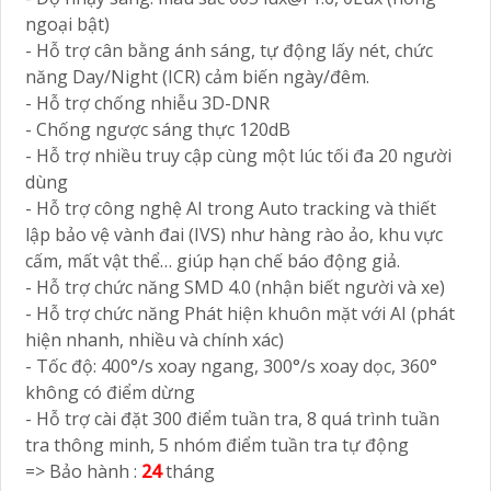
ngoại bật)
- Hỗ trợ cân bằng ánh sáng, tự động lấy nét, chức
năng Day/Night (ICR) cảm biến ngày/đêm.
- Hỗ trợ chống nhiễu 3D-DNR
- Chống ngược sáng thực 120dB
- Hỗ trợ nhiều truy cập cùng một lúc tối đa 20 người
dùng
- Hỗ trợ công nghệ AI trong Auto tracking và thiết
lập bảo vệ vành đai (IVS) như hàng rào ảo, khu vực
cấm, mất vật thể… giúp hạn chế báo động giả.
- Hỗ trợ chức năng SMD 4.0 (nhận biết người và xe)
- Hỗ trợ chức năng Phát hiện khuôn mặt với AI (phát
hiện nhanh, nhiều và chính xác)
- Tốc độ: 400°/s xoay ngang, 300°/s xoay dọc, 360°
không có điểm dừng
- Hỗ trợ cài đặt 300 điểm tuần tra, 8 quá trình tuần
tra thông minh, 5 nhóm điểm tuần tra tự động
=> Bảo hành :
24
tháng