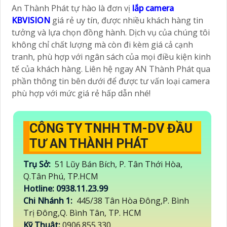
An Thành Phát tự hào là đơn vị
lắp camera
KBVISION
giá rẻ uy tín, được nhiều khách hàng tin
tưởng và lựa chọn đồng hành. Dịch vụ của chúng tôi
không chỉ chất lượng mà còn đi kèm giá cả cạnh
tranh, phù hợp với ngân sách của mọi điều kiện kinh
tế của khách hàng. Liên hệ ngay AN Thành Phát qua
phần thông tin bên dưới để được tư vấn loại camera
phù hợp với mức giá rẻ hấp dẫn nhé!
CÔNG TY TNHH TM-DV ĐẦU
TƯ AN THÀNH PHÁT
Trụ Sở:
51 Lũy Bán Bích, P. Tân Thới Hòa,
Q.Tân Phú, TP.HCM
Hotline: 0938.11.23.99
Chi Nhánh 1:
445/38 Tân Hòa Đông,P. Bình
Trị Đông,Q. Bình Tân, TP. HCM
Kỹ Thuật:
0906.855.330