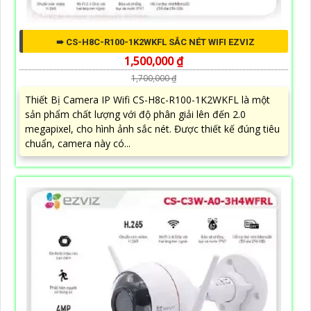
➠ CS-H8C-R100-1K2WKFL SẮC NÉT WIFI EZVIZ
1,500,000 ₫
1,700,000 ₫
Thiết Bị Camera IP Wifi CS-H8c-R100-1K2WKFL là một
sản phẩm chất lượng với độ phân giải lên đến 2.0
megapixel, cho hình ảnh sắc nét. Được thiết kế đúng tiêu
chuẩn, camera này có...