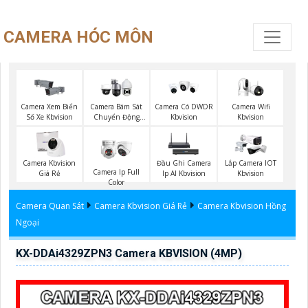
CAMERA HÓC MÔN
Camera Wifi
Camera Xem Biển
Camera Bám Sát
Camera Có DWDR
Kbvision
Số Xe Kbvision
Chuyển Động
Kbvision
Kbvision
Camera Kbvision
Đầu Ghi Camera
Lắp Camera IOT
Camera Ip Full
Giá Rẻ
Ip AI Kbvision
Kbvision
Color
Camera Quan Sát
Camera Kbvision Giá Rẻ
Camera Kbvision Hồng
Ngoại
KX-DDAi4329ZPN3 Camera KBVISION (4MP)