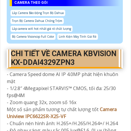
CAMERA THEO GÓI
Lắp Camera Báo Động Trọn Bộ Dahua
Trọn Bộ Camera Dahua Chống Trộm
Lắp camera wifi hot nhất giá rẻ chất lượng
Bộ Camera Visioncop Full Color
Linh Kiện Máy Tính Giá Rẻ
CHI TIẾT VỀ CAMERA KBVISION
KX-DDAI4329ZPN3
- Camera Speed dome AI IP 4.0MP phát hiện khuôn
mặt
- 1/2.8″ 4Megapixel STARVIS™ CMOS, tối đa: 25/30
fps@4M
- Zoom quang 32x, zoom số 16x
Một số sản phẩm tương tự chất lượng tốt
Camera
Uniview IPC6622SR-X25-VF
- Chuẩn nén hình ảnh: H.265+/H.265/H.264+/ H.264
- Độ nhạy sáng: màu sắc 005 lux@F1.6, 0Lux (hồng