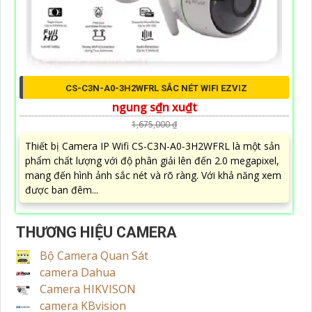
CS-C3N-A0-3H2WFRL SẮC NÉT WIFI EZVIZ
ngung s₫n xu₫t
1,675,000 ₫
Thiết bị Camera IP Wifi CS-C3N-A0-3H2WFRL là một sản
phẩm chất lượng với độ phân giải lên đến 2.0 megapixel,
mang đến hình ảnh sắc nét và rõ ràng. Với khả năng xem
được ban đêm...
THƯƠNG HIỆU CAMERA
Bộ Camera Quan Sát
camera Dahua
Camera HIKVISON
camera KBvision