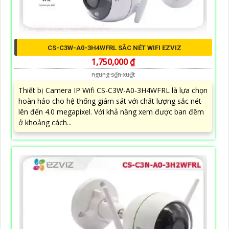
CS-C3W-A0-3H4WFRL SẮC NÉT WIFI EZVIZ
1,750,000 ₫
ngung s₫n xu₫t
Thiết bị Camera IP Wifi CS-C3W-A0-3H4WFRL là lựa chọn
hoàn hảo cho hệ thống giám sát với chất lượng sắc nét
lên đến 4.0 megapixel. Với khả năng xem được ban đêm
ở khoảng cách...