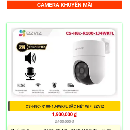
CAMERA KHUYẾN MÃI
CS-H8C-R100-1J4WKFL SẮC NÉT WIFI EZVIZ
1,900,000 ₫
2,100,000 ₫