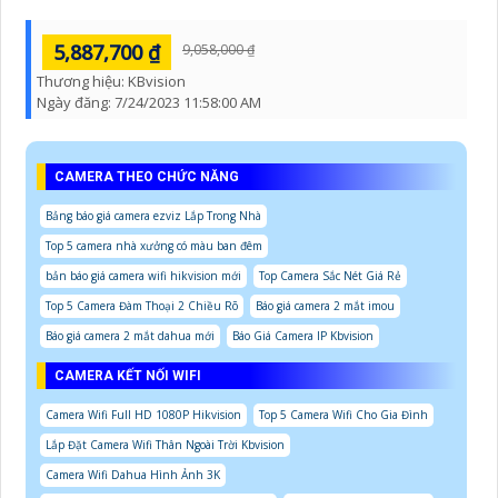
5,887,700 ₫
9,058,000 ₫
Thương hiệu:
KBvision
Ngày đăng:
7/24/2023 11:58:00 AM
CAMERA THEO CHỨC NĂNG
Bảng báo giá camera ezviz Lắp Trong Nhà
Top 5 camera nhà xưởng có màu ban đêm
bản báo giá camera wifi hikvision mới
Top Camera Sắc Nét Giá Rẻ
Top 5 Camera Đàm Thoại 2 Chiều Rõ
Báo giá camera 2 mắt imou
Báo giá camera 2 mắt dahua mới
Báo Giá Camera IP Kbvision
CAMERA KẾT NỐI WIFI
Camera Wifi Full HD 1080P Hikvision
Top 5 Camera Wifi Cho Gia Đình
Lắp Đặt Camera Wifi Thân Ngoài Trời Kbvision
Camera Wifi Dahua Hình Ảnh 3K