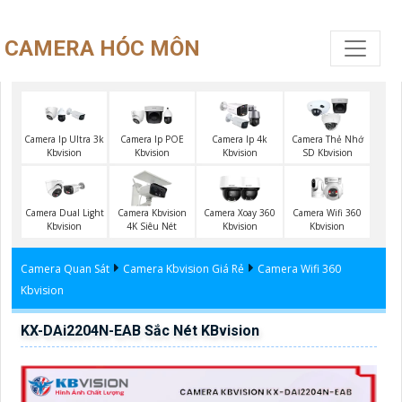
CAMERA HÓC MÔN
Camera Ip Ultra 3k
Camera Ip POE
Camera Ip 4k
Camera Thẻ Nhớ
Kbvision
Kbvision
Kbvision
SD Kbvision
Camera Wifi 360
Camera Dual Light
Camera Kbvision
Camera Xoay 360
Kbvision
Kbvision
4K Siêu Nét
Kbvision
Camera Quan Sát
Camera Kbvision Giá Rẻ
Camera Wifi 360
Kbvision
KX-DAi2204N-EAB Sắc Nét KBvision