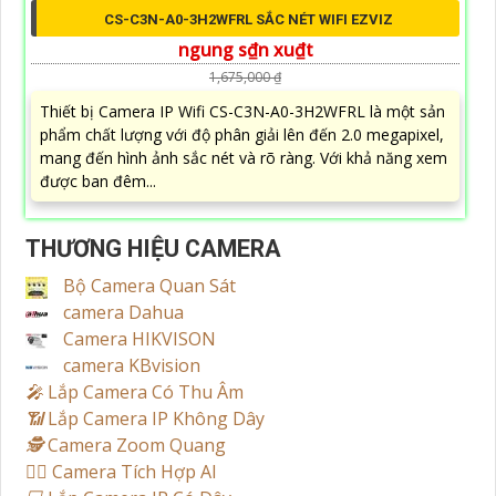
CS-C3N-A0-3H2WFRL SẮC NÉT WIFI EZVIZ
ngung s₫n xu₫t
1,675,000 ₫
Thiết bị Camera IP Wifi CS-C3N-A0-3H2WFRL là một sản
phẩm chất lượng với độ phân giải lên đến 2.0 megapixel,
mang đến hình ảnh sắc nét và rõ ràng. Với khả năng xem
được ban đêm...
THƯƠNG HIỆU CAMERA
Bộ Camera Quan Sát
camera Dahua
Camera HIKVISON
camera KBvision
️🎤️
Lắp Camera Có Thu Âm
📶
Lắp Camera IP Không Dây
🕵️
Camera Zoom Quang
🧛‍♀️
Camera Tích Hợp AI