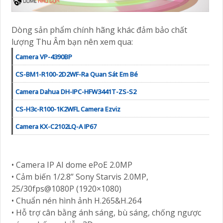
Dòng sản phẩm chính hãng khác đảm bảo chất
lượng Thu Âm bạn nên xem qua:
Camera VP-4390BP
CS-BM1-R100-2D2WF-Ra Quan Sát Em Bé
Camera Dahua DH-IPC-HFW3441T-ZS-S2
CS-H3c-R100-1K2WFL Camera Ezviz
Camera KX-C2102LQ-A IP67
• Camera IP AI dome ePoE 2.0MP
• Cảm biến 1/2.8” Sony Starvis 2.0MP,
25/30fps@1080P (1920×1080)
• Chuẩn nén hình ảnh H.265&H.264
• Hỗ trợ cân bằng ánh sáng, bù sáng, chống ngược