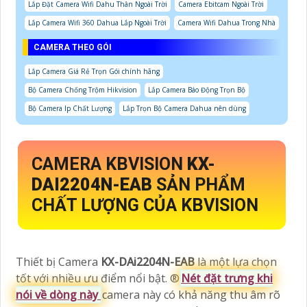
Lắp Đặt Camera Wifi Dahu Thân Ngoài Trời
Camera Ebitcam Ngoài Trời
Lắp Camera Wifi 360 Dahua Lắp Ngoài Trời
Camera Wifi Dahua Trong Nhà
CAMERA THEO GÓI
Lắp Camera Giá Rẻ Trọn Gói chính hãng
Bộ Camera Chống Trộm Hikvision
Lắp Camera Báo Động Trọn Bộ
Bộ Camera Ip Chất Lượng
Lắp Trọn Bộ Camera Dahua nên dùng
CAMERA KBVISION
KX-
DAI2204N-EAB
SẢN PHẨM
CHẤT LƯỢNG CỦA KBVISION
Thiết bị Camera
KX-DAi2204N-EAB
là một lựa chọn
tốt với nhiều ưu điểm nổi bật. ®️
Nét đặt trưng khi
nói về dòng này
camera này có khả năng thu âm rõ