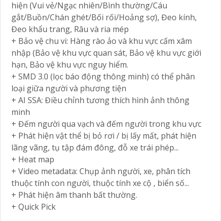
hiện (Vui vẻ/Ngạc nhiên/Bình thường/Cáu
gắt/Buồn/Chán ghét/Bối rối/Hoảng sợ), Đeo kính,
Đeo khẩu trang, Râu và ria mép
+ Bảo vệ chu vi: Hàng rào ảo và khu vực cấm xâm
nhập (Bảo vệ khu vực quan sát, Bảo vệ khu vực giới
hạn, Bảo vệ khu vực nguy hiểm.
+ SMD 3.0 (lọc báo động thông minh) có thể phân
loại giữa người và phương tiện
+ AI SSA: Điều chỉnh tương thích hình ảnh thông
minh
+ Đếm người qua vạch và đếm người trong khu vực
+ Phát hiện vật thể bị bỏ rơi / bị lấy mất, phát hiện
lãng vãng, tụ tập đám đông, đỗ xe trái phép...
+ Heat map
+ Video metadata: Chụp ảnh người, xe, phân tích
thuộc tính con người, thuộc tính xe cộ , biển số...
+ Phát hiện âm thanh bất thường.
+ Quick Pick