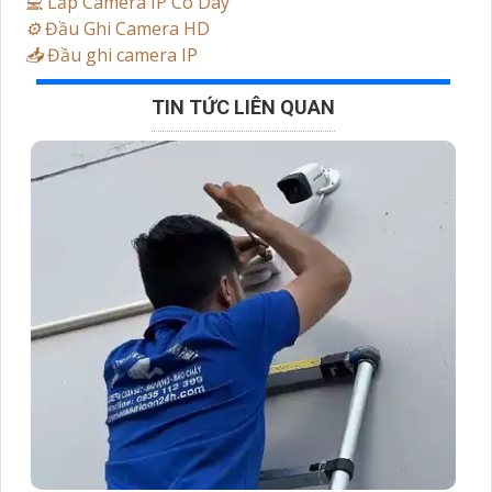
💻
Lắp Camera IP Có Dây
⚙️
Đầu Ghi Camera HD
📥
Đầu ghi camera IP
TIN TỨC LIÊN QUAN