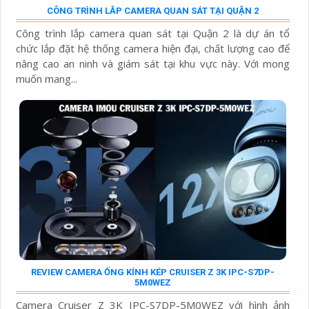
CÔNG TRÌNH LẮP CAMERA QUAN SÁT TẠI QUẬN 2
Công trình lắp camera quan sát tại Quận 2 là dự án tổ
chức lắp đặt hệ thống camera hiện đại, chất lượng cao để
nâng cao an ninh và giám sát tại khu vực này. Với mong
muốn mang...
REVIEW CAMERA ỐNG KÍNH KÉP CRUISER Z 3K IPC-S7DP-
5M0WEZ
Camera Cruiser Z 3K IPC-S7DP-5M0WEZ với hình ảnh