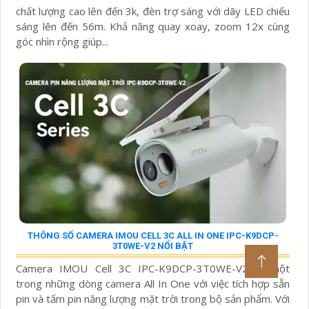
chất lượng cao lên đến 3k, đèn trợ sáng với dãy LED chiếu
sáng lên đến 56m. Khả năng quay xoay, zoom 12x cùng
góc nhìn rộng giúp...
THÔNG SỐ CAMERA IMOU CELL 3C ALL IN ONE IPC-K9DCP-
3T0WE-V2 NỔI BẬT
Camera IMOU Cell 3C IPC-K9DCP-3T0WE-V2 là một
trong những dòng camera All In One với việc tích hợp sẵn
pin và tấm pin năng lượng mặt trời trong bộ sản phẩm. Với