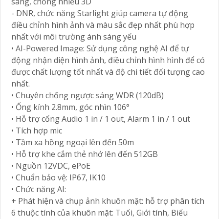
sáng, chống nhiễu 3D
- DNR, chức năng Starlight giúp camera tự động
điều chỉnh hình ảnh và màu sắc đẹp nhất phù hợp
nhất với môi trường ánh sáng yếu
• AI-Powered Image: Sử dụng công nghệ AI để tự
động nhận diện hình ảnh, điều chỉnh hình hình để có
được chất lượng tốt nhất và độ chi tiết đối tượng cao
nhất.
• Chuyên chống ngược sáng WDR (120dB)
• Ống kính 2.8mm, góc nhìn 106°
• Hỗ trợ cổng Audio 1 in / 1 out, Alarm 1 in / 1 out
• Tích hợp mic
• Tầm xa hồng ngoại lên đến 50m
• Hỗ trợ khe cắm thẻ nhớ lên đến 512GB
• Nguồn 12VDC, ePoE
• Chuẩn bảo vệ: IP67, IK10
• Chức năng AI:
+ Phát hiện và chụp ảnh khuôn mặt: hỗ trợ phân tích
6 thuộc tính của khuôn mặt: Tuổi, Giới tính, Biểu