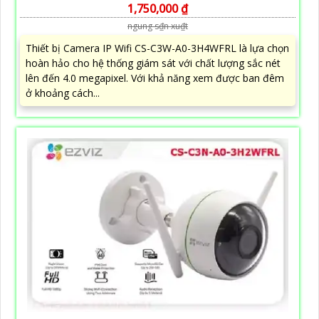
1,750,000 ₫
ngung s₫n xu₫t
Thiết bị Camera IP Wifi CS-C3W-A0-3H4WFRL là lựa chọn
hoàn hảo cho hệ thống giám sát với chất lượng sắc nét
lên đến 4.0 megapixel. Với khả năng xem được ban đêm
ở khoảng cách...