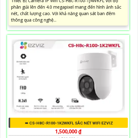
Thiết Bị Camera IP Wifi CS-H8c-R100-1J4WKFL với độ
phân giải lên đến 4.0 megapixel mang đến hình ảnh sắc
nét, chất lượng cao. Với khả năng quan sát ban đêm
thông qua công nghệ...
➠ CS-H8C-R100-1K2WKFL SẮC NÉT WIFI EZVIZ
1,500,000 ₫