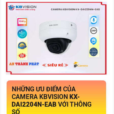
NHỮNG ƯU ĐIỂM CỦA
CAMERA KBVISION
KX-
DAI2204N-EAB
VỚI THÔNG
SỐ