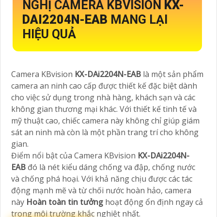
NGHỊ CAMERA KBVISION
KX-
DAI2204N-EAB
MANG LẠI
HIỆU QUẢ
Camera KBvision
KX-DAi2204N-EAB
là một sản phẩm
camera an ninh cao cấp được thiết kế đặc biệt dành
cho việc sử dụng trong nhà hàng, khách sạn và các
không gian thương mại khác. Với thiết kế tinh tế và
mỹ thuật cao, chiếc camera này không chỉ giúp giám
sát an ninh mà còn là một phần trang trí cho không
gian.
Điểm nổi bật của Camera KBvision
KX-DAi2204N-
EAB
đó là nét kiểu dáng chống va đập, chống nước
và chống phá hoại. Với khả năng chịu được các tác
động mạnh mẽ và từ chối nước hoàn hảo, camera
này
Hoàn toàn tin tưởng
hoạt động ổn định ngay cả
trong môi trường khắc nghiệt nhất.