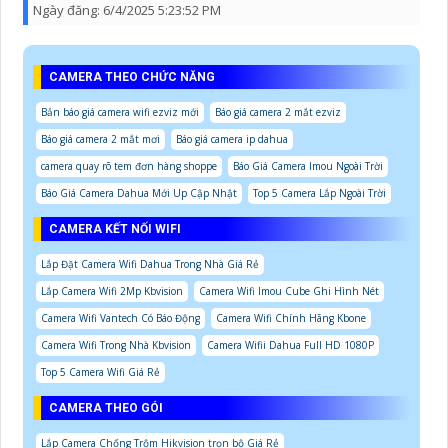
Ngày đăng:
6/4/2025 5:23:52 PM
CAMERA THEO CHỨC NĂNG
Bản báo giá camera wifi ezviz mới
Báo giá camera 2 mắt ezviz
Báo giá camera 2 mắt mơi
Báo giá camera ip dahua
camera quay rõ tem đơn hàng shoppe
Báo Giá Camera Imou Ngoài Trời
Báo Giá Camera Dahua Mới Up Cập Nhật
Top 5 Camera Lắp Ngoài Trời
CAMERA KẾT NỐI WIFI
Lắp Đặt Camera Wifi Dahua Trong Nhà Giá Rẻ
Lắp Camera Wifi 2Mp Kbvision
Camera Wifi Imou Cube Ghi Hình Nét
Camera Wifi Vantech Có Báo Động
Camera Wifi Chính Hãng Kbone
Camera Wifi Trong Nhà Kbvision
Camera Wifii Dahua Full HD 1080P
Top 5 Camera Wifi Giá Rẻ
CAMERA THEO GÓI
Lắp Camera Chống Trộm Hikvision trọn bộ Giá Rẻ