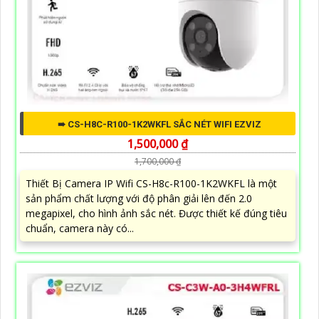
➠ CS-H8C-R100-1K2WKFL SẮC NÉT WIFI EZVIZ
1,500,000 ₫
1,700,000 ₫
Thiết Bị Camera IP Wifi CS-H8c-R100-1K2WKFL là một
sản phẩm chất lượng với độ phân giải lên đến 2.0
megapixel, cho hình ảnh sắc nét. Được thiết kế đúng tiêu
chuẩn, camera này có...