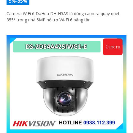
Camera WiFi 6 DaHua DH-H5AS 5MP
5%-35%
Camera WiFi 6 DaHua DH-H5AS là dòng camera quay quét
355° trong nhà 5MP hỗ trợ Wi-Fi 6 băng tần