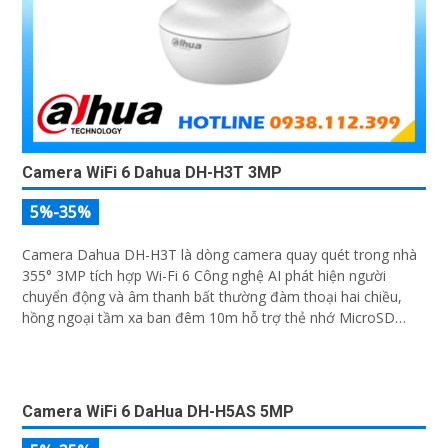
Camera WiFi 6 Dahua DH-H3T 3MP
5%-35%
Camera Dahua DH-H3T là dòng camera quay quét trong nhà
355° 3MP tích hợp Wi-Fi 6 Công nghệ AI phát hiện người
chuyển động và âm thanh bất thường đàm thoại hai chiều,
hồng ngoại tầm xa ban đêm 10m hỗ trợ thẻ nhớ MicroSD
256GB ONVIF và điều khiển từ xa qua ứng dụng DMSS