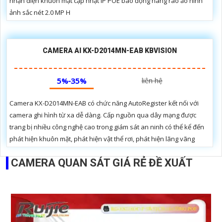
nhận diện khuôn mặt cập nhật IP POE báo động hàng rào ảo hình
ảnh sắc nét 2.0 MP H
CAMERA AI KX-D2014MN-EAB KBVISION
5%-35%
liên hệ
Camera KX-D2014MN-EAB có chức năng AutoRegister kết nối với
camera ghi hình từ xa dễ dàng. Cấp nguồn qua dây mạng được
trang bị nhiều công nghệ cao trong giám sát an ninh có thể kể đến
phát hiện khuôn mặt, phát hiện vật thể rơi, phát hiện lãng vãng
CAMERA QUAN SÁT GIÁ RẺ ĐỀ XUẤT