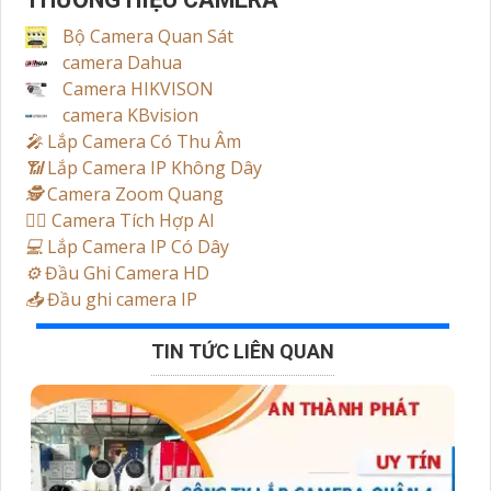
Bộ Camera Quan Sát
camera Dahua
Camera HIKVISON
camera KBvision
️🎤️
Lắp Camera Có Thu Âm
📶
Lắp Camera IP Không Dây
🕵️
Camera Zoom Quang
🧛‍♀️
Camera Tích Hợp AI
💻
Lắp Camera IP Có Dây
⚙️
Đầu Ghi Camera HD
📥
Đầu ghi camera IP
TIN TỨC LIÊN QUAN