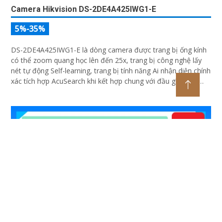
Camera Hikvision DS-2DE4A425IWG1-E
5%-35%
DS-2DE4A425IWG1-E là dòng camera được trang bị ống kính
có thể zoom quang học lên đến 25x, trang bị công nghệ lấy
nét tự động Self-learning, trang bị tính năng Ai nhận diện chính
xác tích hợp AcuSearch khi kết hợp chung với đầu ghi hình,
nhìn ban đêm bằng hồng ngoại 50m