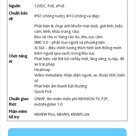
Nguồn
12VDC, PoE, ePoE
Chuẩn bảo
IP67 (chống nước), IK10 (chống va đập)
vệ
Phát hiện & chụp ảnh khuôn mặt (tuổi, giới tính, biểu
cảm, kính, khẩu trang, râu)
Bảo vệ chu vi: hàng rào ảo, khu vực cấm
SMD 3.0 – phân loại người và phương tiện
AI SSA – điều chỉnh tương thích hình ảnh thông minh
Đếm người qua vạch, trong khu vực
Chức năng
Phát hiện: vật thể bỏ rơi/lấy mất, lãng vãng, tụ tập, đỗ
AI
xe trái phép
Heatmap
Video metadata: nhận diện người, xe, thuộc tính, biển
số
Phát hiện âm thanh bất thường
Quick Pick
Chuẩn giao
ONVIF, tên miền miễn phí KBVISION.TV, P2P,
thức
AutoRegister 1.0
Phần mềm
KBVIEW Plus, KBiVMS, KBVMS Lite
hỗ trợ