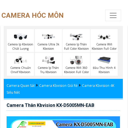
CAMERA HÓC MÔN
Camera Ip Kbvision
Camera Ultra 3k
Camera Ip Thân
Camera Wifi
Chất Lượng
Kbvision
Full Color Kbvision
Kbvision Full Color
Camera Chuẩn
Camera Ip Thân
Camera Wifi 360
Đầu Thu Hình 4
Onvif Kbvision
Trụ Kbvision
Kbvision Full Color
Kbvision
Camera Quan Sát
Camera Kbvision Giá Rẻ
Camera Kbvision 4K
Siêu Nét
Camera Thân Kbvision KX-D5005MN-EAB