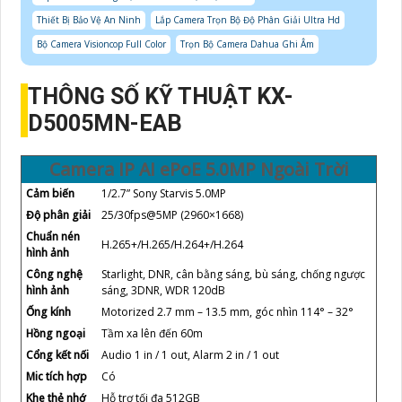
Thiết Bị Bảo Vệ An Ninh
Lắp Camera Trọn Bộ Độ Phân Giải Ultra Hd
Bộ Camera Visioncop Full Color
Trọn Bộ Camera Dahua Ghi Âm
THÔNG SỐ KỸ THUẬT KX-
D5005MN-EAB
Camera IP AI ePoE 5.0MP Ngoài Trời
Cảm biến
1/2.7” Sony Starvis 5.0MP
Độ phân giải
25/30fps@5MP (2960×1668)
Chuẩn nén
H.265+/H.265/H.264+/H.264
hình ảnh
Công nghệ
Starlight, DNR, cân bằng sáng, bù sáng, chống ngược
hình ảnh
sáng, 3DNR, WDR 120dB
Ống kính
Motorized 2.7 mm – 13.5 mm, góc nhìn 114° – 32°
Hồng ngoại
Tầm xa lên đến 60m
Cổng kết nối
Audio 1 in / 1 out, Alarm 2 in / 1 out
Mic tích hợp
Có
Khe thẻ nhớ
Hỗ trợ tối đa 512GB