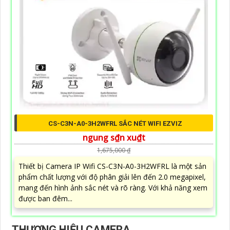
CS-C3N-A0-3H2WFRL SẮC NÉT WIFI EZVIZ
ngung s₫n xu₫t
1,675,000 ₫
Thiết bị Camera IP Wifi CS-C3N-A0-3H2WFRL là một sản
phẩm chất lượng với độ phân giải lên đến 2.0 megapixel,
mang đến hình ảnh sắc nét và rõ ràng. Với khả năng xem
được ban đêm...
THƯƠNG HIỆU CAMERA