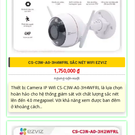
CS-C3W-A0-3H4WFRL SẮC NÉT WIFI EZVIZ
1,750,000 ₫
ngung s₫n xu₫t
Thiết bị Camera IP Wifi CS-C3W-A0-3H4WFRL là lựa chọn
hoàn hảo cho hệ thống giám sát với chất lượng sắc nét
lên đến 4.0 megapixel. Với khả năng xem được ban đêm
ở khoảng cách...