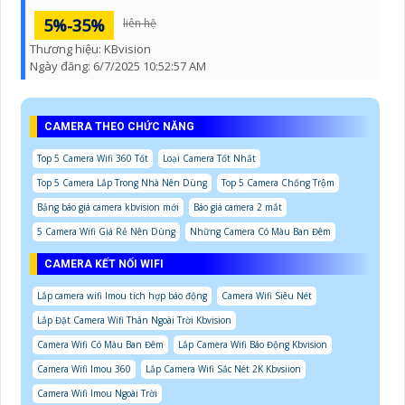
5%-35%
liên hệ
Thương hiệu:
KBvision
Ngày đăng:
6/7/2025 10:52:57 AM
CAMERA THEO CHỨC NĂNG
Top 5 Camera Wifi 360 Tốt
Loại Camera Tốt Nhất
Top 5 Camera Lắp Trong Nhà Nên Dùng
Top 5 Camera Chống Trộm
Bảng báo giá camera kbvision mới
Báo giá camera 2 mắt
5 Camera Wifi Giá Rẻ Nên Dùng
Những Camera Có Màu Ban Đêm
CAMERA KẾT NỐI WIFI
Lắp camera wifi Imou tích hợp báo động
Camera Wifi Siêu Nét
Lắp Đặt Camera Wifi Thân Ngoài Trời Kbvision
Camera Wifi Có Màu Ban Đêm
Lắp Camera Wifi Báo Động Kbvision
Camera Wifi Imou 360
Lắp Camera Wifi Sắc Nét 2K Kbvsiion
Camera Wifi Imou Ngoài Trời