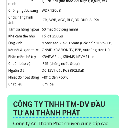
Quick Pick (tìm theo đối tượng: người, xe)
minh
Chống ngược sáng
WDR 120dB
Chức năng hình
ICR, AWB, AGC, BLC, 3D-DNR, AI SSA
ảnh
Tầm xa hồng ngoại
60 mét (IR thông minh)
Khe cắm thẻ nhớ
Tối đa 256GB
Ống kính
Motorized 2.7–13.5mm (Góc nhìn 109°–30°)
Kết nối & giao thức
ONVIF, KBVISION.TV, P2P, AutoRegister 1.0
Phần mềm hỗ trợ
KBVIEW Plus, KBiVMS, KBVMS Lite
Chuẩn bảo vệ
IP67 (chống nước & bụi)
Nguồn điện
DC 12V hoặc PoE (802.3af)
Nhiệt độ hoạt động
-40°C đến +60°C
Chất liệu
Kim loại
CÔNG TY TNHH TM-DV ĐẦU
TƯ AN THÀNH PHÁT
Công ty An Thành Phát chuyên cung cấp các