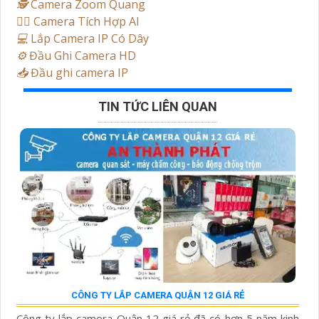
🕵️
Camera Zoom Quang
🧛‍♀️
Camera Tích Hợp AI
💻
Lắp Camera IP Có Dây
⚙️
Đầu Ghi Camera HD
📥
Đầu ghi camera IP
TIN TỨC LIÊN QUAN
CÔNG TY LẮP CAMERA QUẬN 12 GIÁ RẺ
Công ty lắp camera Quận 12 giá rẻ đã có hơn 5 năm kinh