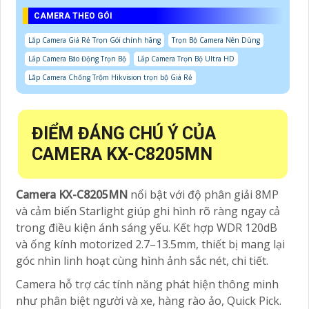
CAMERA THEO GÓI
Lắp Camera Giá Rẻ Trọn Gói chính hãng
Trọn Bộ Camera Nên Dùng
Lắp Camera Báo Động Trọn Bộ
Lắp Camera Trọn Bộ Ultra HD
Lắp Camera Chống Trộm Hikvision trọn bộ Giá Rẻ
ĐIỂM ĐÁNG CHÚ Ý CỦA
CAMERA KX-C8205MN
Camera KX-C8205MN
nổi bật với độ phân giải 8MP
và cảm biến Starlight giúp ghi hình rõ ràng ngay cả
trong điều kiện ánh sáng yếu. Kết hợp WDR 120dB
và ống kính motorized 2.7–13.5mm, thiết bị mang lại
góc nhìn linh hoạt cùng hình ảnh sắc nét, chi tiết.
Camera hỗ trợ các tính năng phát hiện thông minh
như phân biệt người và xe, hàng rào ảo, Quick Pick.