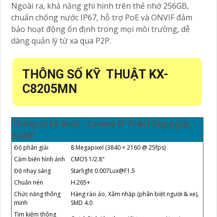
Ngoài ra, khả năng ghi hình trên thẻ nhớ 256GB,
chuẩn chống nước IP67, hỗ trợ PoE và ONVIF đảm
bảo hoạt động ổn định trong mọi môi trường, dễ
dàng quản lý từ xa qua P2P.
THÔNG SỐ KỸ THUẬT KX-
C8205MN
Thông số kỹ thuật - Camera IP Thân hồng ngoại
8.0MP
Độ phân giải
8 Megapixel (3840 × 2160 @ 25fps)
Cảm biến hình ảnh
CMOS 1/2.8"
Độ nhạy sáng
Starlight 0.007Lux@F1.5
Chuẩn nén
H.265+
Chức năng thông
Hàng rào ảo, Xâm nhập (phân biệt người & xe),
minh
SMD 4.0
Tìm kiếm thông