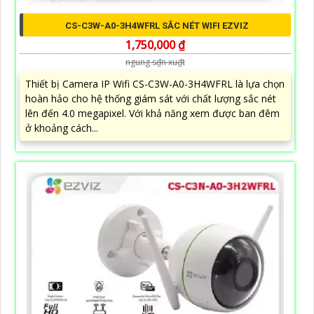
CS-C3W-A0-3H4WFRL SẮC NÉT WIFI EZVIZ
1,750,000 ₫
ngung s₫n xu₫t
Thiết bị Camera IP Wifi CS-C3W-A0-3H4WFRL là lựa chọn
hoàn hảo cho hệ thống giám sát với chất lượng sắc nét
lên đến 4.0 megapixel. Với khả năng xem được ban đêm
ở khoảng cách...