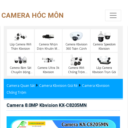
CAMERA HÓC MÔN
Camera Nhận
Lắp Camera Wifi
Camera Kbvision
Camera Speedom
Diện Khuôn Mặt
Thân Kbvision
360 Toàn Cảnh
Kbvision
Kbvision
Camera Bám Sát
Camera Ultra 3k
Camera Wifi
Lắp Camera
Chuyển Động
Kbvision
Chống Trộm
Kbvision Trọn Gói
Kbvision
Kbvision
Camera Quan Sát
Camera Kbvision Giá Rẻ
Camera Kbvision
Chống Trộm
Camera 8.0MP Kbvision KX-C8205MN