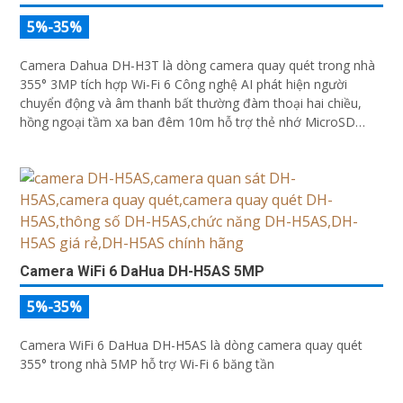
5%-35%
Camera Dahua DH-H3T là dòng camera quay quét trong nhà
355° 3MP tích hợp Wi-Fi 6 Công nghệ AI phát hiện người
chuyển động và âm thanh bất thường đàm thoại hai chiều,
hồng ngoại tầm xa ban đêm 10m hỗ trợ thẻ nhớ MicroSD
256GB ONVIF và điều khiển từ xa qua ứng dụng DMSS
Camera WiFi 6 DaHua DH-H5AS 5MP
5%-35%
Camera WiFi 6 DaHua DH-H5AS là dòng camera quay quét
355° trong nhà 5MP hỗ trợ Wi-Fi 6 băng tần