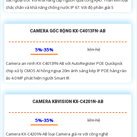
sát ngoại trời. Với khả năng cấp nguồn qua cổng RJ45. Thân kim loại
chắc chắn và khả năng chống nước IP 67. Với độ phân giải 5
CAMERA GỐC RỘNG KX-C4013FN-AB
5%-35%
liên hệ
Camera an ninh KX-C4013FN-AB với AutoRegister POE Quickpick
chip xử lý CMOS AI hồng ngoại 20m ánh sáng kép IP POE hàng rào
ảo 4.0 MP phát hiện người Smart IR
CAMERA KBVISION KX-C4201N-AB
5%-35%
liên hệ
Camera KX-C4201N-AB loại Camera giá re với công nghệ