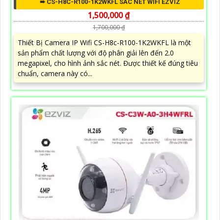
➠ CS-H8C-R100-1K2WKFL SẮC NÉT WIFI EZVIZ
1,500,000 ₫
1,700,000 ₫
Thiết Bị Camera IP Wifi CS-H8c-R100-1K2WKFL là một
sản phẩm chất lượng với độ phân giải lên đến 2.0
megapixel, cho hình ảnh sắc nét. Được thiết kế đúng tiêu
chuẩn, camera này có...