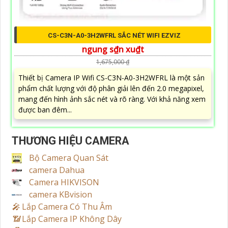
CS-C3N-A0-3H2WFRL SẮC NÉT WIFI EZVIZ
ngung s₫n xu₫t
1,675,000 ₫
Thiết bị Camera IP Wifi CS-C3N-A0-3H2WFRL là một sản
phẩm chất lượng với độ phân giải lên đến 2.0 megapixel,
mang đến hình ảnh sắc nét và rõ ràng. Với khả năng xem
được ban đêm...
THƯƠNG HIỆU CAMERA
Bộ Camera Quan Sát
camera Dahua
Camera HIKVISON
camera KBvision
️🎤️
Lắp Camera Có Thu Âm
📶
Lắp Camera IP Không Dây