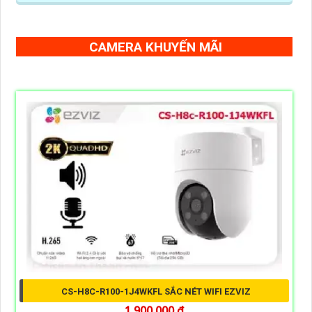
CAMERA KHUYẾN MÃI
CS-H8C-R100-1J4WKFL SẮC NÉT WIFI EZVIZ
1,900,000 ₫