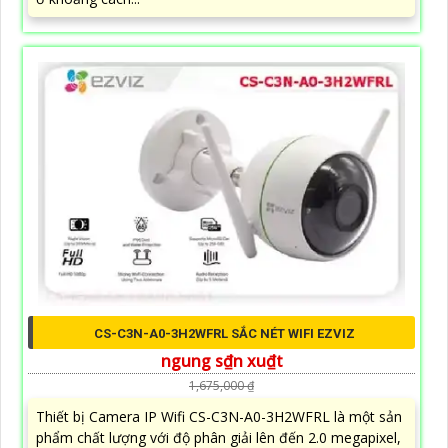
CS-C3N-A0-3H2WFRL SẮC NÉT WIFI EZVIZ
ngung s₫n xu₫t
1,675,000 ₫
Thiết bị Camera IP Wifi CS-C3N-A0-3H2WFRL là một sản
phẩm chất lượng với độ phân giải lên đến 2.0 megapixel,