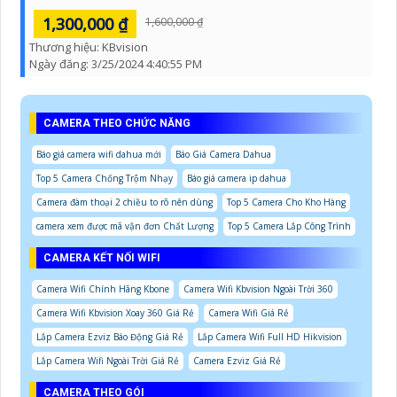
1,300,000 ₫
1,600,000 ₫
Thương hiệu:
KBvision
Ngày đăng:
3/25/2024 4:40:55 PM
CAMERA THEO CHỨC NĂNG
Báo giá camera wifi dahua mới
Báo Giá Camera Dahua
Top 5 Camera Chống Trộm Nhạy
Báo giá camera ip dahua
Camera đàm thoại 2 chiều to rõ nên dùng
Top 5 Camera Cho Kho Hàng
camera xem được mã vận đơn Chất Lượng
Top 5 Camera Lắp Công Trình
CAMERA KẾT NỐI WIFI
Camera Wifi Chính Hãng Kbone
Camera Wifi Kbvision Ngoài Trời 360
Camera Wifi Kbvision Xoay 360 Giá Rẻ
Camera Wifi Giá Rẻ
Lắp Camera Ezviz Báo Động Giá Rẻ
Lắp Camera Wifi Full HD Hikvision
Lắp Camera Wifi Ngoài Trời Giá Rẻ
Camera Ezviz Giá Rẻ
CAMERA THEO GÓI