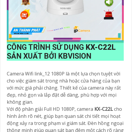
CÔNG TRÌNH SỬ DỤNG
KX-C22L
SẢN XUẤT BỞI KBVISION
Camera Wifi link_12 1080P là một lựa chọn tuyệt vời
cho việc giám sát trong nhà hoặc cửa hàng của bạn
với mức giá phải chăng. Thiết kế của camera này rất
đẹp, nhỏ gọn và lắp đặt dễ dàng, phù hợp với mọi
không gian.
Với độ phân giải Full HD 1080P, camera
KX-C22L
cho
hình ảnh rõ nét, giúp bạn quan sát chi tiết mọi hoạt
động xảy ra trong phạm vi giám sát. Đèn hồng ngoại
thông minh giúp quan sát ban đêm một cách rõ ràng