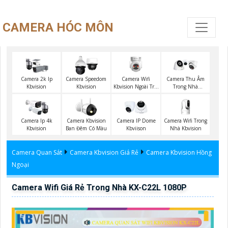
CAMERA HÓC MÔN
Camera Wifi
Camera 2k Ip
Camera Speedom
Camera Thu Âm
Kbvision Ngoài Trời
Kbvision
Kbvision
Trong Nhà
360
Kbvision
Camera Wifi Trong
Camera Ip 4k
Camera Kbvision
Camera IP Dome
Nhà Kbvision
Kbvision
Ban Đêm Có Màu
Kbviison
Camera Quan Sát
Camera Kbvision Giá Rẻ
Camera Kbvision Hồng
Ngoại
Camera Wifi Giá Rẻ Trong Nhà KX-C22L 1080P