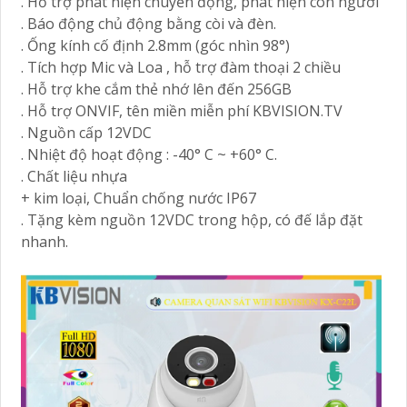
. Hỗ trợ phát hiện chuyển động, phát hiện con người
. Báo động chủ động bằng còi và đèn.
. Ống kính cố định 2.8mm (góc nhìn 98°)
. Tích hợp Mic và Loa , hỗ trợ đàm thoại 2 chiều
. Hỗ trợ khe cắm thẻ nhớ lên đến 256GB
. Hỗ trợ ONVIF, tên miền miễn phí KBVISION.TV
. Nguồn cấp 12VDC
. Nhiệt độ hoạt động : -40° C ~ +60° C.
. Chất liệu nhựa
+ kim loại, Chuẩn chống nước IP67
. Tặng kèm nguồn 12VDC trong hộp, có đế lắp đặt
nhanh.