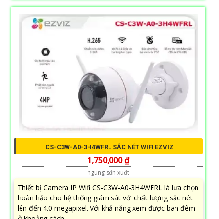
CS-C3W-A0-3H4WFRL SẮC NÉT WIFI EZVIZ
1,750,000 ₫
ngung s₫n xu₫t
Thiết bị Camera IP Wifi CS-C3W-A0-3H4WFRL là lựa chọn
hoàn hảo cho hệ thống giám sát với chất lượng sắc nét
lên đến 4.0 megapixel. Với khả năng xem được ban đêm
ở khoảng cách...