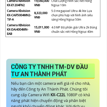
Camera KBvision
19,560,000
Chất Lượng Hình sắc nét Hồng
KX-E1204FN2
VNĐ
Ngoại 10m
Camera Kbvision
5.0 megapixel Ultra 4k lite Lựa
8,323,000
KX-CAiF5004MN2-
chọn phù hợp với hình ảnh siêu
VNĐ
TiF-A
sáng Hồng Ngoại 50m
Camera KBvision
15,011,000
4.0 MP Độ phân giải Ultra 2k Đúng
KX-DAi4004MN-
VNĐ
chuẩn sắc nét Hồng Ngoại 40m
EAB
CÔNG TY TNHH TM-DV ĐẦU
TƯ AN THÀNH PHÁT
Nếu bạn cần một camera wifi giá rẻ cho nhà,
hãy đến Công ty An Thành Phát. Chúng tôi
cung cấp Camera Wifi
KX-C22L
1080P có khả
năng phát hiện chuyển động và phân biệt
người khỏi chuyển động khác. Với dịch vụ