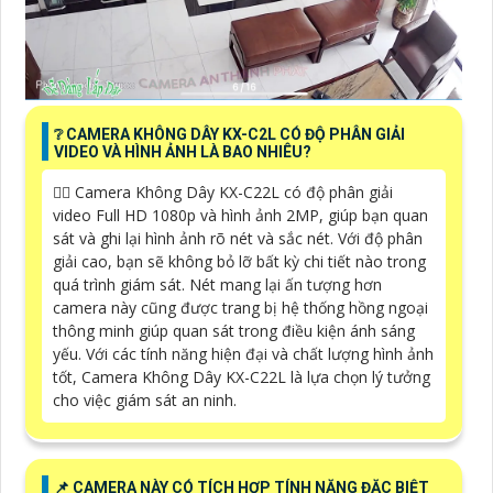
❔ CAMERA KHÔNG DÂY KX-C2L CÓ ĐỘ PHÂN GIẢI
VIDEO VÀ HÌNH ẢNH LÀ BAO NHIÊU?
🙆‍♀️ Camera Không Dây KX-C22L có độ phân giải
video Full HD 1080p và hình ảnh 2MP, giúp bạn quan
sát và ghi lại hình ảnh rõ nét và sắc nét. Với độ phân
giải cao, bạn sẽ không bỏ lỡ bất kỳ chi tiết nào trong
quá trình giám sát. Nét mang lại ấn tượng hơn
camera này cũng được trang bị hệ thống hồng ngoại
thông minh giúp quan sát trong điều kiện ánh sáng
yếu. Với các tính năng hiện đại và chất lượng hình ảnh
tốt, Camera Không Dây KX-C22L là lựa chọn lý tưởng
cho việc giám sát an ninh.
📌 CAMERA NÀY CÓ TÍCH HỢP TÍNH NĂNG ĐẶC BIỆT