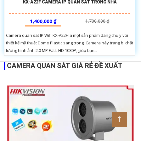
KX-A22F CAMERA IP QUAN SÁT TRONG NHÀ
1,400,000 ₫
1,700,000 ₫
Camera quan sát IP Wifi KX-A22F là một sản phẩm đáng chú ý với
thiết kế mỹ thuật Dome Plastic sang trọng. Camera này trang bị chất
lượng hình ảnh 2.0 MP FULL HD 1080P, giúp bạn...
CAMERA QUAN SÁT GIÁ RẺ ĐỀ XUẤT