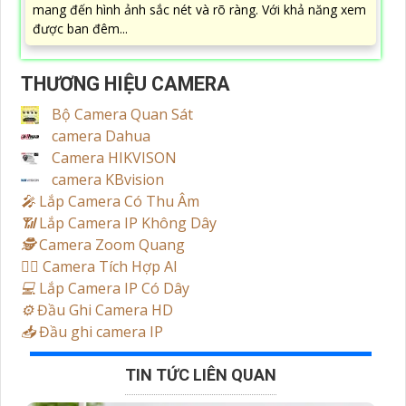
mang đến hình ảnh sắc nét và rõ ràng. Với khả năng xem
được ban đêm...
THƯƠNG HIỆU CAMERA
Bộ Camera Quan Sát
camera Dahua
Camera HIKVISON
camera KBvision
️🎤️
Lắp Camera Có Thu Âm
📶
Lắp Camera IP Không Dây
🕵️
Camera Zoom Quang
🧛‍♀️
Camera Tích Hợp AI
💻
Lắp Camera IP Có Dây
⚙️
Đầu Ghi Camera HD
📥
Đầu ghi camera IP
TIN TỨC LIÊN QUAN