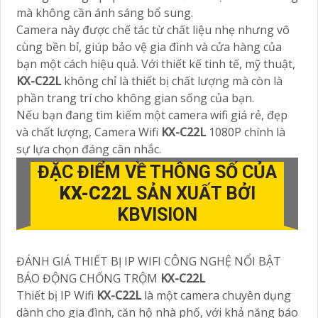
mà không cần ánh sáng bổ sung.
Camera này được chế tác từ chất liệu nhẹ nhưng vô
cùng bền bỉ, giúp bảo vệ gia đình và cửa hàng của
bạn một cách hiệu quả. Với thiết kế tinh tế, mỹ thuật,
KX-C22L
không chỉ là thiết bị chất lượng mà còn là
phần trang trí cho không gian sống của bạn.
Nếu bạn đang tìm kiếm một camera wifi giá rẻ, đẹp
và chất lượng, Camera Wifi
KX-C22L
1080P chính là
sự lựa chọn đáng cân nhắc.
ĐẶC ĐIỂM VỀ THÔNG SỐ CỦA
KX-C22L
SẢN XUẤT BỞI
KBVISION
ĐÁNH GIÁ THIẾT BỊ IP WIFI CÔNG NGHỆ NỔI BẬT
BÁO ĐỘNG CHỐNG TRỘM
KX-C22L
Thiết bị IP Wifi
KX-C22L
là một camera chuyên dụng
dành cho gia đình, căn hộ nhà phố, với khả năng báo