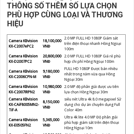
THÔNG SỐ THÊM SỐ LỰA CHỌN
PHÙ HỢP CÙNG LOẠI VÀ THƯƠNG
HIỆU
2.0 MP FULL HD 1080P Giám sát
Camera KBvision
18,100,000
trên điện thoại nhanh Hồng Ngoại
KX-C2007ePC2
VNĐ
100m
Camera KBvision
20,800,000
2.0 MP FULL HD 1080P Giá rẻ phù
KX-D2007PC2
VNĐ
hợp chi phí Hồng Ngoại 100m
FULL HD 1080P Được bán nhiều
Camera KBvision
9,180,000
nhất trong năm vừa qua Hồng
KX-C2006CPN-M
VNĐ
Ngoại 30m
Camera KBvision
10,980,000
2.0 MP độ phân giải được ưu tiên
KX-C2007IRPN2
VNĐ
lựa chọn Hồng Ngoại 30m
Camera KBvision
siêu nét Ultra 4k 8.0 megapixel Sử
8,150,000
KX-CAiF8005MN2-
dụng cho dự án chuyên dụng Full
VNĐ
TiF-A
Color 40m
Ultra 4k lite 4.0 MP Độ phân giải
Camera KBvision
5,365,000
phù hợp giám sát trên điện thoại
KX-E0505FN2
VNĐ
Hồng Ngoại 10m