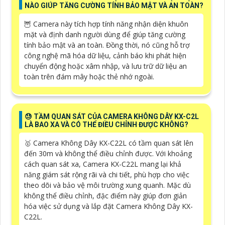
NÀO GIÚP TĂNG CƯỜNG TÍNH BẢO MẬT VÀ AN TOÀN?
🦉 Camera này tích hợp tính năng nhận diện khuôn
mặt và định danh người dùng để giúp tăng cường
tính bảo mật và an toàn. Đồng thời, nó cũng hỗ trợ
công nghệ mã hóa dữ liệu, cảnh báo khi phát hiện
chuyển động hoặc xâm nhập, và lưu trữ dữ liệu an
toàn trên đám mây hoặc thẻ nhớ ngoài.
😓 TẦM QUAN SÁT CỦA CAMERA KHÔNG DÂY KX-C2L
LÀ BAO XA VÀ CÓ THỂ ĐIỀU CHỈNH ĐƯỢC KHÔNG?
🥇 Camera Không Dây KX-C22L có tầm quan sát lên
đến 30m và không thể điều chỉnh được. Với khoảng
cách quan sát xa, Camera KX-C22L mang lại khả
năng giám sát rộng rãi và chi tiết, phù hợp cho việc
theo dõi và bảo vệ môi trường xung quanh. Mặc dù
không thể điều chỉnh, đặc điểm này giúp đơn giản
hóa việc sử dụng và lắp đặt Camera Không Dây KX-
C22L.