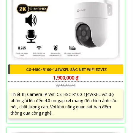
CS-H8C-R100-1J4WKFL SẮC NÉT WIFI EZVIZ
1,900,000 ₫
2,100,000 ₫
Thiết Bị Camera IP Wifi CS-H8c-R100-1J4WKFL với độ
phân giải lên đến 4.0 megapixel mang đến hình ảnh sắc
nét, chất lượng cao. Với khả năng quan sát ban đêm
thông qua công nghệ...