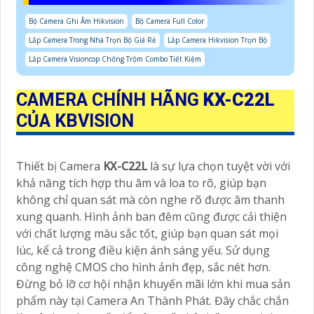
Bộ Camera Ghi Âm Hikvision
Bộ Camera Full Color
Lắp Camera Trong Nhà Trọn Bộ Giá Rẻ
Lắp Camera Hikvision Trọn Bộ
Lắp Camera Visioncop Chống Trộm Combo Tiết Kiệm
CAMERA CHÍNH HÃNG
KX-C22L
CỦA KBVISION
Thiết bị Camera
KX-C22L
là sự lựa chọn tuyệt vời với
khả năng tích hợp thu âm và loa to rõ, giúp bạn
không chỉ quan sát mà còn nghe rõ được âm thanh
xung quanh. Hình ảnh ban đêm cũng được cải thiện
với chất lượng màu sắc tốt, giúp bạn quan sát mọi
lúc, kể cả trong điều kiện ánh sáng yếu. Sử dụng
công nghệ CMOS cho hình ảnh đẹp, sắc nét hơn.
Đừng bỏ lỡ cơ hội nhận khuyến mãi lớn khi mua sản
phẩm này tại Camera An Thành Phát. Đây chắc chắn