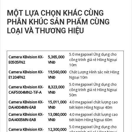
MỘT LỰA CHỌN KHÁC CÙNG
PHÂN KHÚC SẢN PHẨM CÙNG
LOẠI VÀ THƯƠNG HIỆU
5.0 megapixel Ứng dụng cho
Camera KBvision KX-
5,365,000
công trình giá rẻ Hồng Ngoại
E0505FN2
VNĐ
10m
Camera KBvision KX-
19,560,000
Chất Lượng Hình sắc nét Hồng
E1204FN2
VNĐ
Ngoại 10m
5.0 megapixel Ứng dụng cho
Camera Kbvision KX-
8,323,000
công trình giá rẻ Hồng Ngoại
CAiF5004MN2-TiF-A
VNĐ
50m
Camera KBvision KX-
15,011,000
4.0 megapixel chất lượng cao
DAi4004MN-EAB
VNĐ
tiết kiệm Hồng Ngoại 40m
Camera KBvision KX-
13,080,000
4.0 megapixel chất lượng cao
DAi4005MN-EAB
VNĐ
tiết kiệm Hồng Ngoại 60m
5.0 megapixel Ứng dụng cho
Camera KBvision KX-
12,300,000