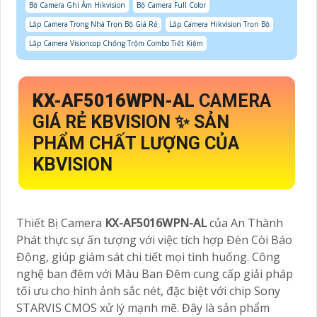
Bộ Camera Ghi Âm Hikvision
Bộ Camera Full Color
Lắp Camera Trong Nhà Trọn Bộ Giá Rẻ
Lắp Camera Hikvision Trọn Bộ
Lắp Camera Visioncop Chống Trộm Combo Tiết Kiệm
KX-AF5016WPN-AL
CAMERA
GIÁ RẺ KBVISION ✨ SẢN
PHẨM CHẤT LƯỢNG CỦA
KBVISION
Thiết Bị Camera
KX-AF5016WPN-AL
của An Thành
Phát thực sự ấn tượng với việc tích hợp Đèn Còi Báo
Động, giúp giám sát chi tiết mọi tình huống. Công
nghệ ban đêm với Màu Ban Đêm cung cấp giải pháp
tối ưu cho hình ảnh sắc nét, đặc biệt với chip Sony
STARVIS CMOS xử lý mạnh mẽ. Đây là sản phẩm