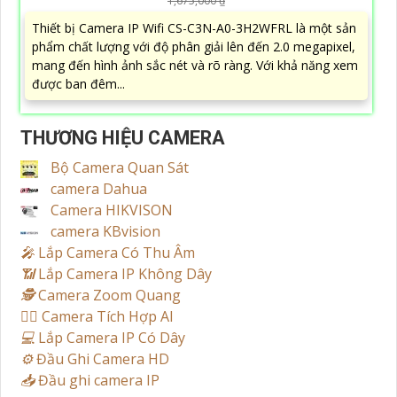
1,675,000 ₫
Thiết bị Camera IP Wifi CS-C3N-A0-3H2WFRL là một sản
phẩm chất lượng với độ phân giải lên đến 2.0 megapixel,
mang đến hình ảnh sắc nét và rõ ràng. Với khả năng xem
được ban đêm...
THƯƠNG HIỆU CAMERA
Bộ Camera Quan Sát
camera Dahua
Camera HIKVISON
camera KBvision
️🎤️
Lắp Camera Có Thu Âm
📶
Lắp Camera IP Không Dây
🕵️
Camera Zoom Quang
🧛‍♀️
Camera Tích Hợp AI
💻
Lắp Camera IP Có Dây
⚙️
Đầu Ghi Camera HD
📥
Đầu ghi camera IP