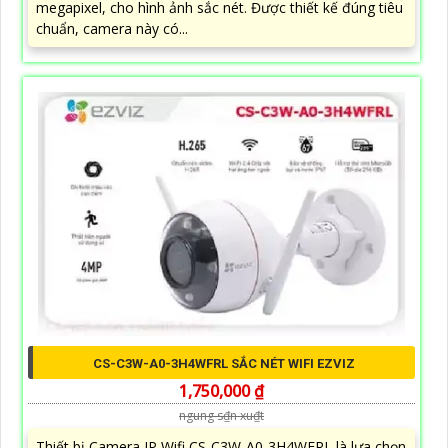
megapixel, cho hình ảnh sắc nét. Được thiết kế đúng tiêu
chuẩn, camera này có...
CS-C3W-A0-3H4WFRL SẮC NÉT WIFI EZVIZ
1,750,000 ₫
ngung s₫n xu₫t
Thiết bị Camera IP Wifi CS-C3W-A0-3H4WFRL là lựa chọn