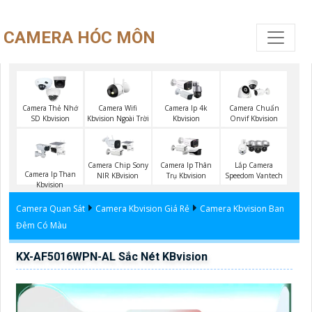
CAMERA HÓC MÔN
Camera Wifi
Camera Thẻ Nhớ
Camera Ip 4k
Camera Chuẩn
Kbvision Ngoài Trời
SD Kbvision
Kbvision
Onvif Kbvision
Camera Chip Sony
Camera Ip Thân
Lắp Camera
Camera Ip Than
NIR KBvision
Trụ Kbvision
Speedom Vantech
Kbvision
Camera Quan Sát
Camera Kbvision Giá Rẻ
Camera Kbvision Ban
Đêm Có Màu
KX-AF5016WPN-AL Sắc Nét KBvision