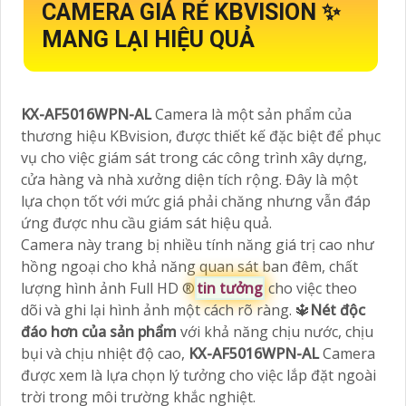
CAMERA GIÁ RẺ KBVISION ✨
MANG LẠI HIỆU QUẢ
KX-AF5016WPN-AL
Camera là một sản phẩm của
thương hiệu KBvision, được thiết kế đặc biệt để phục
vụ cho việc giám sát trong các công trình xây dựng,
cửa hàng và nhà xưởng diện tích rộng. Đây là một
lựa chọn tốt với mức giá phải chăng nhưng vẫn đáp
ứng được nhu cầu giám sát hiệu quả.
Camera này trang bị nhiều tính năng giá trị cao như
hồng ngoại cho khả năng quan sát ban đêm, chất
lượng hình ảnh Full HD ®️
tin tưởng
cho việc theo
dõi và ghi lại hình ảnh một cách rõ ràng. 🔱
Nét độc
đáo hơn của sản phẩm
với khả năng chịu nước, chịu
bụi và chịu nhiệt độ cao,
KX-AF5016WPN-AL
Camera
được xem là lựa chọn lý tưởng cho việc lắp đặt ngoài
trời trong môi trường khắc nghiệt.