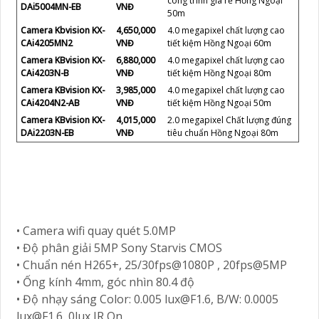
công trình giá rẻ Hồng Ngoại
DAi5004MN-EB
VNĐ
50m
Camera Kbvision KX-
4,650,000
4.0 megapixel chất lượng cao
CAi4205MN2
VNĐ
tiết kiệm Hồng Ngoại 60m
Camera KBvision KX-
6,880,000
4.0 megapixel chất lượng cao
CAi4203N-B
VNĐ
tiết kiệm Hồng Ngoại 80m
Camera KBvision KX-
3,985,000
4.0 megapixel chất lượng cao
CAi4204N2-AB
VNĐ
tiết kiệm Hồng Ngoại 50m
Camera KBvision KX-
4,015,000
2.0 megapixel Chất lượng đúng
DAi2203N-EB
VNĐ
tiêu chuẩn Hồng Ngoại 80m
• Camera wifi quay quét 5.0MP
• Độ phân giải 5MP Sony Starvis CMOS
• Chuẩn nén H265+, 25/30fps@1080P , 20fps@5MP
• Ống kính 4mm, góc nhìn 80.4 độ
• Độ nhạy sáng Color: 0.005 lux@F1.6, B/W: 0.0005
lux@F1.6, 0lux IR On