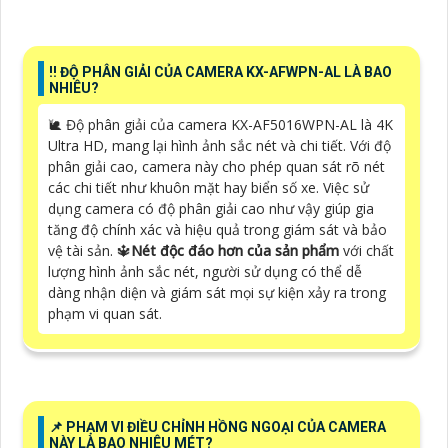
‼️ ĐỘ PHÂN GIẢI CỦA CAMERA KX-AFWPN-AL LÀ BAO
NHIÊU?
🐌 Độ phân giải của camera KX-AF5016WPN-AL là 4K
Ultra HD, mang lại hình ảnh sắc nét và chi tiết. Với độ
phân giải cao, camera này cho phép quan sát rõ nét
các chi tiết như khuôn mặt hay biển số xe. Việc sử
dụng camera có độ phân giải cao như vậy giúp gia
tăng độ chính xác và hiệu quả trong giám sát và bảo
vệ tài sản. 🔱
Nét độc đáo hơn của sản phẩm
với chất
lượng hình ảnh sắc nét, người sử dụng có thể dễ
dàng nhận diện và giám sát mọi sự kiện xảy ra trong
phạm vi quan sát.
📌 PHẠM VI ĐIỀU CHỈNH HỒNG NGOẠI CỦA CAMERA
NÀY LÀ BAO NHIÊU MÉT?