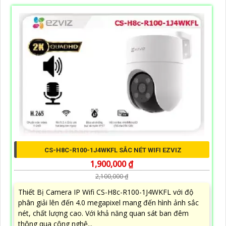
CS-H8C-R100-1J4WKFL SẮC NÉT WIFI EZVIZ
1,900,000 ₫
2,100,000 ₫
Thiết Bị Camera IP Wifi CS-H8c-R100-1J4WKFL với độ
phân giải lên đến 4.0 megapixel mang đến hình ảnh sắc
nét, chất lượng cao. Với khả năng quan sát ban đêm
thông qua công nghệ...