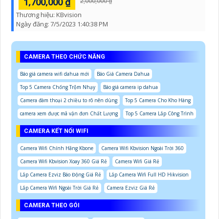
1,700,000 ₫
2,000,000 ₫
Thương hiệu:
KBvision
Ngày đăng:
7/5/2023 1:40:38 PM
CAMERA THEO CHỨC NĂNG
Báo giá camera wifi dahua mới
Báo Giá Camera Dahua
Top 5 Camera Chống Trộm Nhạy
Báo giá camera ip dahua
Camera đàm thoại 2 chiều to rõ nên dùng
Top 5 Camera Cho Kho Hàng
camera xem được mã vận đơn Chất Lượng
Top 5 Camera Lắp Công Trình
CAMERA KẾT NỐI WIFI
Camera Wifi Chính Hãng Kbone
Camera Wifi Kbvision Ngoài Trời 360
Camera Wifi Kbvision Xoay 360 Giá Rẻ
Camera Wifi Giá Rẻ
Lắp Camera Ezviz Báo Động Giá Rẻ
Lắp Camera Wifi Full HD Hikvision
Lắp Camera Wifi Ngoài Trời Giá Rẻ
Camera Ezviz Giá Rẻ
CAMERA THEO GÓI