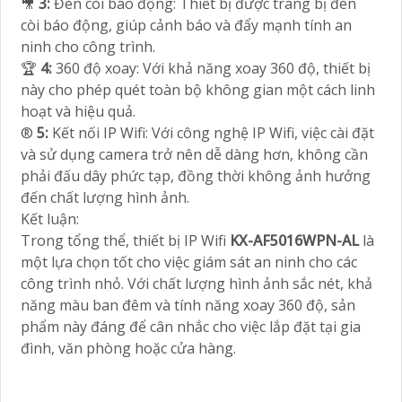
🎥
3:
Đèn còi báo động: Thiết bị được trang bị đèn
còi báo động, giúp cảnh báo và đẩy mạnh tính an
ninh cho công trình.
🏆
4:
360 độ xoay: Với khả năng xoay 360 độ, thiết bị
này cho phép quét toàn bộ không gian một cách linh
hoạt và hiệu quả.
®️
5:
Kết nối IP Wifi: Với công nghệ IP Wifi, việc cài đặt
và sử dụng camera trở nên dễ dàng hơn, không cần
phải đấu dây phức tạp, đồng thời không ảnh hưởng
đến chất lượng hình ảnh.
Kết luận:
Trong tổng thể, thiết bị IP Wifi
KX-AF5016WPN-AL
là
một lựa chọn tốt cho việc giám sát an ninh cho các
công trình nhỏ. Với chất lượng hình ảnh sắc nét, khả
năng màu ban đêm và tính năng xoay 360 độ, sản
phẩm này đáng để cân nhắc cho việc lắp đặt tại gia
đình, văn phòng hoặc cửa hàng.