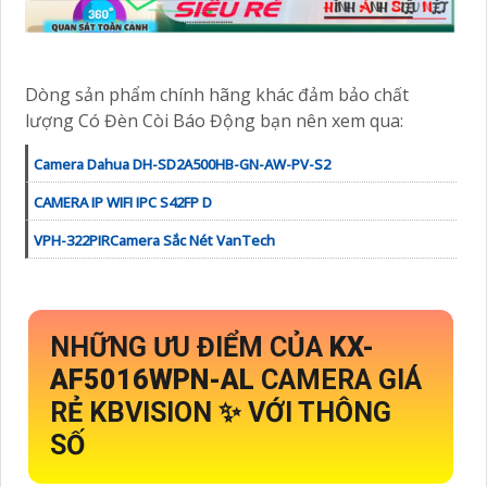
Dòng sản phẩm chính hãng khác đảm bảo chất
lượng Có Đèn Còi Báo Động bạn nên xem qua:
Camera Dahua DH-SD2A500HB-GN-AW-PV-S2
CAMERA IP WIFI IPC S42FP D
VPH-322PIRCamera Sắc Nét VanTech
NHỮNG ƯU ĐIỂM CỦA
KX-
AF5016WPN-AL
CAMERA GIÁ
RẺ KBVISION ✨ VỚI THÔNG
SỐ