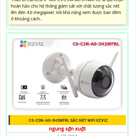
hoàn hảo cho hệ thống giám sát với chất lượng sắc nét
lên đến 4.0 megapixel. Với khả năng xem được ban đêm
ở khoảng cách...
CS-C3N-A0-3H2WFRL SẮC NÉT WIFI EZVIZ
ngung s₫n xu₫t