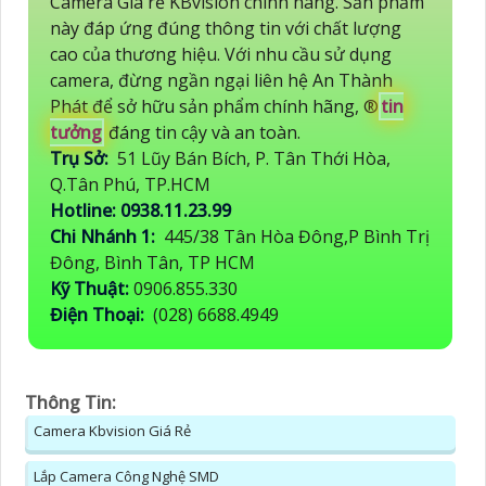
Camera Giá rẻ KBvision chính hãng. Sản phẩm
này đáp ứng đúng thông tin với chất lượng
cao của thương hiệu. Với nhu cầu sử dụng
camera, đừng ngần ngại liên hệ An Thành
Phát để sở hữu sản phẩm chính hãng, ®️
tin
tưởng
đáng tin cậy và an toàn.
Trụ Sở:
51 Lũy Bán Bích, P. Tân Thới Hòa,
Q.Tân Phú, TP.HCM
Hotline: 0938.11.23.99
Chi Nhánh 1:
445/38 Tân Hòa Đông,P Bình Trị
Đông, Bình Tân, TP HCM
Kỹ Thuật:
0906.855.330
Điện Thoại:
(028) 6688.4949
Thông Tin:
Camera Kbvision Giá Rẻ
Lắp Camera Công Nghệ SMD