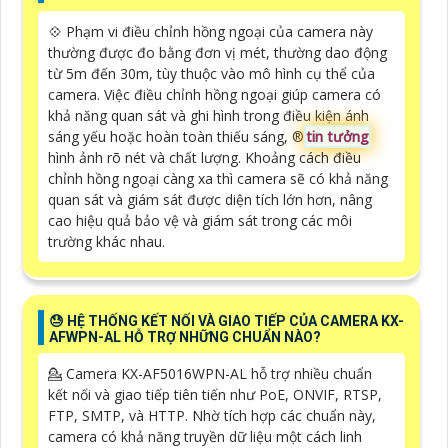
💠 Phạm vi điều chỉnh hồng ngoại của camera này
thường được đo bằng đơn vị mét, thường dao động
từ 5m đến 30m, tùy thuộc vào mô hình cụ thể của
camera. Việc điều chỉnh hồng ngoại giúp camera có
khả năng quan sát và ghi hình trong điều kiện ánh
sáng yếu hoặc hoàn toàn thiếu sáng, ®️
tin tưởng
hình ảnh rõ nét và chất lượng. Khoảng cách điều
chỉnh hồng ngoại càng xa thì camera sẽ có khả năng
quan sát và giám sát được diện tích lớn hơn, nâng
cao hiệu quả bảo vệ và giám sát trong các môi
trường khác nhau.
😓 HỆ THỐNG KẾT NỐI VÀ GIAO TIẾP CỦA CAMERA KX-
AFWPN-AL HỖ TRỢ NHỮNG CHUẨN NÀO?
💁 Camera KX-AF5016WPN-AL hỗ trợ nhiều chuẩn
kết nối và giao tiếp tiên tiến như PoE, ONVIF, RTSP,
FTP, SMTP, và HTTP. Nhờ tích hợp các chuẩn này,
camera có khả năng truyền dữ liệu một cách linh