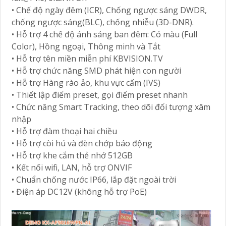
• Chế độ ngày đêm (ICR), Chống ngược sáng DWDR,
chống ngược sáng(BLC), chống nhiễu (3D-DNR).
• Hỗ trợ 4 chế độ ánh sáng ban đêm: Có màu (Full
Color), Hồng ngoại, Thông minh và Tắt
• Hỗ trợ tên miền miễn phí KBVISION.TV
• Hỗ trợ chức năng SMD phát hiện con người
• Hỗ trợ Hàng rào ảo, khu vực cấm (IVS)
• Thiết lập điểm preset, gọi điểm preset nhanh
• Chức năng Smart Tracking, theo dõi đối tượng xâm
nhập
• Hỗ trợ đàm thoại hai chiều
• Hỗ trợ còi hú và đèn chớp báo động
• Hỗ trợ khe cắm thẻ nhớ 512GB
• Kết nối wifi, LAN, hỗ trợ ONVIF
• Chuẩn chống nước IP66, lắp đặt ngoài trời
• Điện áp DC12V (không hỗ trợ PoE)