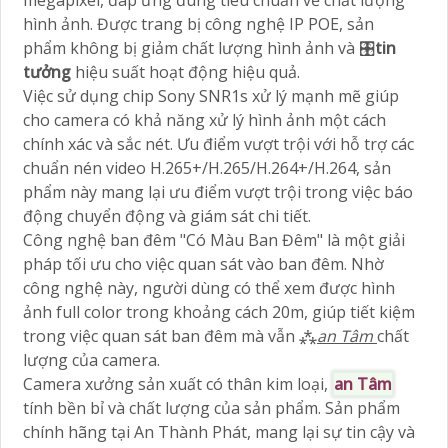
megapixel, đáp ứng đúng tiêu chuẩn về chất lượng
hình ảnh. Được trang bị công nghệ IP POE, sản
phẩm không bị giảm chất lượng hình ảnh và 🎛
tin
tưởng
hiệu suất hoạt động hiệu quả.
Việc sử dụng chip Sony SNR1s xử lý mạnh mẽ giúp
cho camera có khả năng xử lý hình ảnh một cách
chính xác và sắc nét. Ưu điểm vượt trội với hỗ trợ các
chuẩn nén video H.265+/H.265/H.264+/H.264, sản
phẩm này mang lại ưu điểm vượt trội trong việc báo
động chuyển động và giám sát chi tiết.
Công nghệ ban đêm "Có Màu Ban Đêm" là một giải
pháp tối ưu cho việc quan sát vào ban đêm. Nhờ
công nghệ này, người dùng có thể xem được hình
ảnh full color trong khoảng cách 20m, giúp tiết kiệm
trong việc quan sát ban đêm mà vẫn ⁂
an Tâm
chất
lượng của camera.
Camera xưởng sản xuất có thân kim loại,
an Tâm
tính bền bỉ và chất lượng của sản phẩm. Sản phẩm
chính hãng tại An Thành Phát, mang lại sự tin cậy và