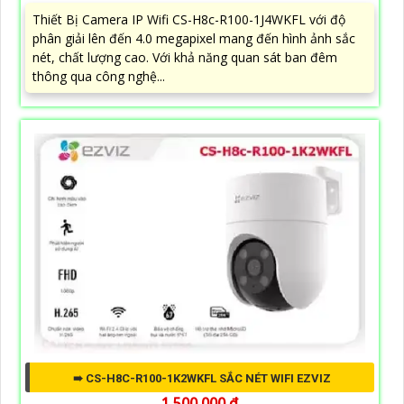
Thiết Bị Camera IP Wifi CS-H8c-R100-1J4WKFL với độ
phân giải lên đến 4.0 megapixel mang đến hình ảnh sắc
nét, chất lượng cao. Với khả năng quan sát ban đêm
thông qua công nghệ...
➠ CS-H8C-R100-1K2WKFL SẮC NÉT WIFI EZVIZ
1,500,000 ₫