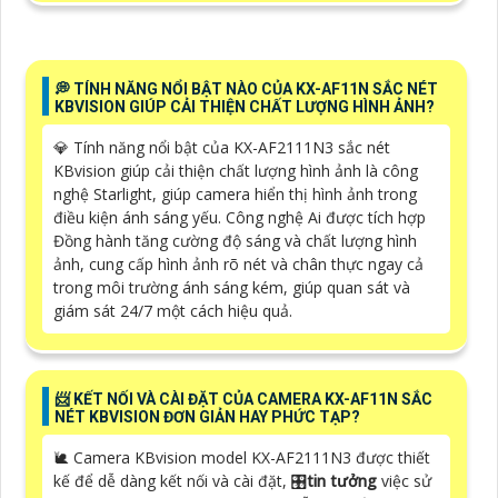
️💭 TÍNH NĂNG NỔI BẬT NÀO CỦA KX-AF11N SẮC NÉT
KBVISION GIÚP CẢI THIỆN CHẤT LƯỢNG HÌNH ẢNH?
💎 Tính năng nổi bật của KX-AF2111N3 sắc nét
KBvision giúp cải thiện chất lượng hình ảnh là công
nghệ Starlight, giúp camera hiển thị hình ảnh trong
điều kiện ánh sáng yếu. Công nghệ Ai được tích hợp
Đồng hành tăng cường độ sáng và chất lượng hình
ảnh, cung cấp hình ảnh rõ nét và chân thực ngay cả
trong môi trường ánh sáng kém, giúp quan sát và
giám sát 24/7 một cách hiệu quả.
📨 KẾT NỐI VÀ CÀI ĐẶT CỦA CAMERA KX-AF11N SẮC
NÉT KBVISION ĐƠN GIẢN HAY PHỨC TẠP?
🐌 Camera KBvision model KX-AF2111N3 được thiết
kế để dễ dàng kết nối và cài đặt, 🎛
tin tưởng
việc sử