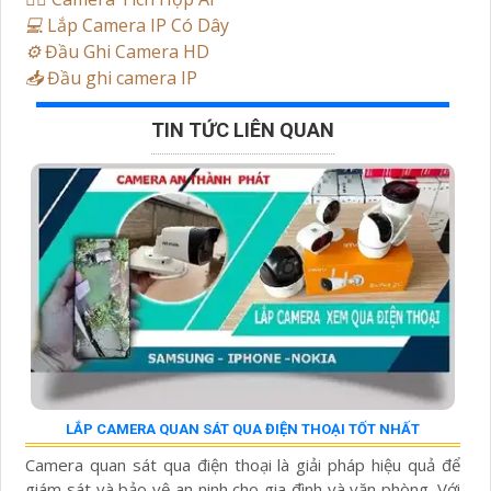
💻
Lắp Camera IP Có Dây
⚙️
Đầu Ghi Camera HD
📥
Đầu ghi camera IP
TIN TỨC LIÊN QUAN
LẮP CAMERA QUAN SÁT QUA ĐIỆN THOẠI TỐT NHẤT
Camera quan sát qua điện thoại là giải pháp hiệu quả để
giám sát và bảo vệ an ninh cho gia đình và văn phòng. Với