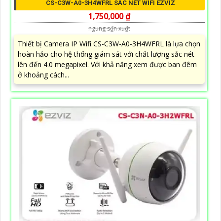
CS-C3W-A0-3H4WFRL SẮC NÉT WIFI EZVIZ
1,750,000 ₫
ngung s₫n xu₫t
Thiết bị Camera IP Wifi CS-C3W-A0-3H4WFRL là lựa chọn
hoàn hảo cho hệ thống giám sát với chất lượng sắc nét
lên đến 4.0 megapixel. Với khả năng xem được ban đêm
ở khoảng cách...