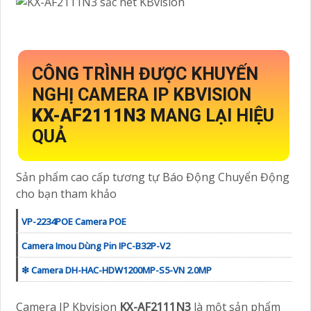
CÔNG TRÌNH ĐƯỢC KHUYẾN
NGHỊ CAMERA IP KBVISION
KX-AF2111N3
MANG LẠI HIỆU
QUẢ
Sản phẩm cao cấp tương tự Báo Động Chuyển Động
cho bạn tham khảo
VP-2234POE Camera POE
Camera Imou Dùng Pin IPC-B32P-V2
❇ Camera DH-HAC-HDW1200MP-S5-VN 2.0MP
Camera IP Kbvision
KX-AF2111N3
là một sản phẩm