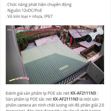
. Chức năng phát hiện chuyển động
. Nguồn 12vDC/PoE
. Vỏ kim loại + nhựa, IP67
Đánh giá sản phẩm Ip POE sắc nét
KX-AF2111N3
:
Sản phẩm Ip POE sắc nét
KX-AF2111N3
là một sản
phẩm camera an ninh chất lượng với độ phân giải 2.0