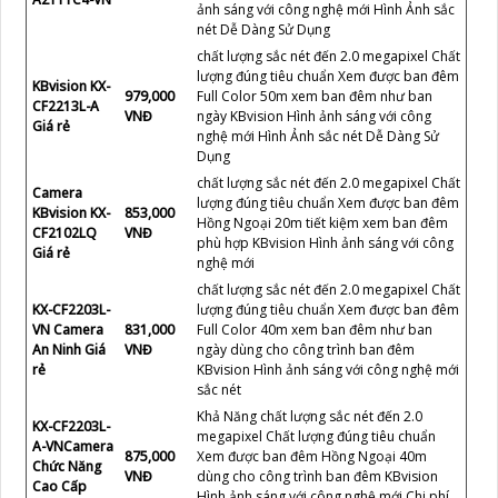
ảnh sáng với công nghệ mới Hình Ảnh sắc
nét Dễ Dàng Sử Dụng
chất lượng sắc nét đến 2.0 megapixel Chất
lượng đúng tiêu chuẩn Xem được ban đêm
KBvision KX-
979,000
Full Color 50m xem ban đêm như ban
CF2213L-A
VNĐ
ngày KBvision Hình ảnh sáng với công
Giá rẻ
nghệ mới Hình Ảnh sắc nét Dễ Dàng Sử
Dụng
chất lượng sắc nét đến 2.0 megapixel Chất
Camera
lượng đúng tiêu chuẩn Xem được ban đêm
KBvision KX-
853,000
Hồng Ngoại 20m tiết kiệm xem ban đêm
CF2102LQ
VNĐ
phù hợp KBvision Hình ảnh sáng với công
Giá rẻ
nghệ mới
chất lượng sắc nét đến 2.0 megapixel Chất
KX-CF2203L-
lượng đúng tiêu chuẩn Xem được ban đêm
VN Camera
831,000
Full Color 40m xem ban đêm như ban
An Ninh Giá
VNĐ
ngày dùng cho công trình ban đêm
rẻ
KBvision Hình ảnh sáng với công nghệ mới
sắc nét
Khả Năng chất lượng sắc nét đến 2.0
KX-CF2203L-
megapixel Chất lượng đúng tiêu chuẩn
A-VNCamera
875,000
Xem được ban đêm Hồng Ngoại 40m
Chức Năng
VNĐ
dùng cho công trình ban đêm KBvision
Cao Cấp
Hình ảnh sáng với công nghệ mới Chi phí