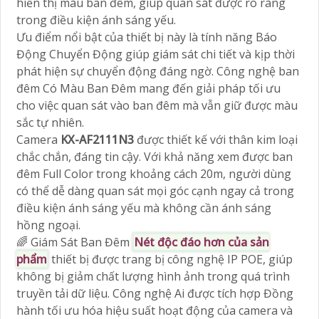
hiển thị màu ban đêm, giúp quan sát được rõ ràng
trong điều kiện ánh sáng yếu.
Ưu điểm nổi bật của thiết bị này là tính năng Báo
Động Chuyển Động giúp giám sát chi tiết và kịp thời
phát hiện sự chuyển động đáng ngờ. Công nghệ ban
đêm Có Màu Ban Đêm mang đến giải pháp tối ưu
cho việc quan sát vào ban đêm mà vẫn giữ được màu
sắc tự nhiên.
Camera
KX-AF2111N3
được thiết kế với thân kim loại
chắc chắn, đáng tin cậy. Với khả năng xem được ban
đêm Full Color trong khoảng cách 20m, người dùng
có thể dễ dàng quan sát mọi góc cạnh ngay cả trong
điều kiện ánh sáng yếu mà không cần ánh sáng
hồng ngoại.
🌈 Giám Sát Ban Đêm
Nét độc đáo hơn của sản
phẩm
thiết bị được trang bị công nghệ IP POE, giúp
không bị giảm chất lượng hình ảnh trong quá trình
truyền tải dữ liệu. Công nghệ Ai được tích hợp Đồng
hành tối ưu hóa hiệu suất hoạt động của camera và