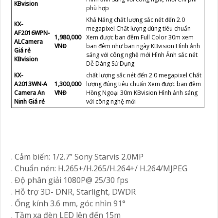
KBvision
phù hợp
Khả Năng chất lượng sắc nét đến 2.0
KX-
megapixel Chất lượng đúng tiêu chuẩn
AF2016WPN-
1,980,000
Xem được ban đêm Full Color 30m xem
ALCamera
VNĐ
ban đêm như ban ngày KBvision Hình ảnh
Giá rẻ
sáng với công nghệ mới Hình Ảnh sắc nét
KBvision
Dễ Dàng Sử Dụng
KX-
chất lượng sắc nét đến 2.0 megapixel Chất
A2013WN-A
1,300,000
lượng đúng tiêu chuẩn Xem được ban đêm
Camera An
VNĐ
Hồng Ngoại 30m KBvision Hình ảnh sáng
Ninh Giá rẻ
với công nghệ mới
. Cảm biến: 1/2.7” Sony Starvis 2.0MP
. Chuẩn nén: H.265+/H.265/H.264+/ H.264/MJPEG
. Độ phân giải 1080P@ 25/30 fps
. Hỗ trợ 3D- DNR, Starlight, DWDR
. Ống kính 3.6 mm, góc nhìn 91°
. Tầm xa đèn LED lên đến 15m