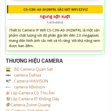
CS-C3N-A0-3H2WFRL SẮC NÉT WIFI EZVIZ
ngung s₫n xu₫t
1,675,000 ₫
Thiết bị Camera IP Wifi CS-C3N-A0-3H2WFRL là một sản
phẩm chất lượng với độ phân giải lên đến 2.0 megapixel,
mang đến hình ảnh sắc nét và rõ ràng. Với khả năng xem
được ban đêm...
THƯƠNG HIỆU CAMERA
Bộ Camera Quan Sát
camera Dahua
Camera HIKVISON
camera KBvision
️🎤️
Lắp Camera Có Thu Âm
📶
Lắp Camera IP Không Dây
🕵️
Camera Zoom Quang
🧛‍♀️
Camera Tích Hợp AI