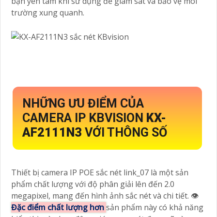
bạn yên tâm khi sử dụng để giám sát và bảo vệ môi
trường xung quanh.
NHỮNG ƯU ĐIỂM CỦA
CAMERA IP KBVISION
KX-
AF2111N3
VỚI THÔNG SỐ
Thiết bị camera IP POE sắc nét link_07 là một sản
phẩm chất lượng với độ phân giải lên đến 2.0
megapixel, mang đến hình ảnh sắc nét và chi tiết. 👁
Đặc điểm chất lượng hơn
sản phẩm này có khả năng