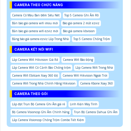
CAMERA THEO CHỨC NĂNG
Camera Có Màu Ban Đêm Siêu Nét
Top 5 Camera Ghi Âm Rõ
Bản báo giá camera wifi imou mới
Báo giá camera 2 mắt ezviz
Bản báo giá camera wifi ezviz mới
Báo giá camera kbvision
Bảng báo giá camera ezviz Lắp Trong Nhà
Top 5 Camera Chống Trộm
CAMERA KẾT NỐI WIFI
Lắp Camera Wifi Hikvision Giá Rẻ
Camera Wifi Báo Động
Lắp Camera Wifi Có Cảnh Báo Chống trộm
Lắp Camera Wifi Trong Nhà
Camera Wifi Ebitcam Xoay 360 Độ
Camera Wifi Hikvision Ngoài Trời
Camera Wifi Trong Nhà Chính Hãng Hikvision
Camera Kbone Xoay 360
CAMERA THEO GÓI
Lắp đặt Trọn Bộ Camera Ghi Âm giá rẻ
Linh Kiện Máy Tính
Bộ Camera Visioncop Ghi Âm Chính hãng
Trọn Bộ Camera Dahua Ghi Âm
Lắp Camera Visioncop Chống Trộm Combo Tiết Kiệm