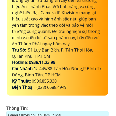
lượng uy tín, sự đáng tin cậy đến từ thương
hiệu An Thành Phát. Với tính năng và công
nghệ hiện đại, Camera IP Kbvision mang lại
hiệu suất cao và hình ảnh sắc nét, giúp bạn
yên tâm trong việc theo dõi và bảo vệ môi
trường xung quanh. Để trải nghiệm sự thông
minh và tiện lợi từ sản phẩm này, hãy đến với
An Thành Phát ngay hôm nay.
Trụ Sở:
51 Lũy Bán Bích, P. Tân Thới Hòa,
Q.Tân Phú, TP.HCM
Hotline: 0938.11.23.99
Chi Nhánh 1:
445/38 Tân Hòa Đông,P Bình Trị
Đông, Bình Tân, TP HCM
Kỹ Thuật:
0906.855.330
Điện Thoại:
(028) 6688.4949
Thông Tin:
Camera Kbvision Ban Đêm Có Màu