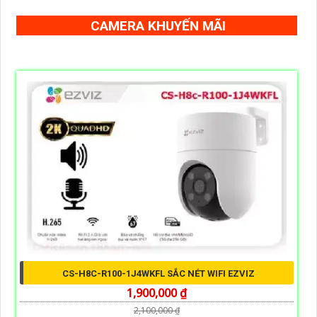
CAMERA KHUYẾN MÃI
CS-H8C-R100-1J4WKFL SẮC NÉT WIFI EZVIZ
1,900,000 ₫
2,100,000 ₫