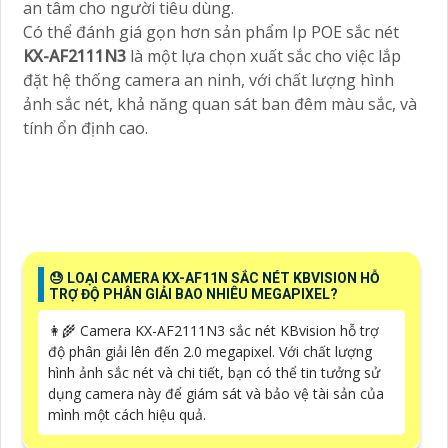
an tâm cho người tiêu dùng.
Có thể đánh giá gọn hơn sản phẩm Ip POE sắc nét
KX-AF2111N3
là một lựa chọn xuất sắc cho việc lắp
đặt hệ thống camera an ninh, với chất lượng hình
ảnh sắc nét, khả năng quan sát ban đêm màu sắc, và
tính ổn định cao.
😓 LOẠI CAMERA KX-AF11N SẮC NÉT KBVISION HỖ
TRỢ ĐỘ PHÂN GIẢI BAO NHIÊU MEGAPIXEL?
👩‍🌾 Camera KX-AF2111N3 sắc nét KBvision hỗ trợ
độ phân giải lên đến 2.0 megapixel. Với chất lượng
hình ảnh sắc nét và chi tiết, bạn có thể tin tưởng sử
dụng camera này để giám sát và bảo vệ tài sản của
mình một cách hiệu quả.