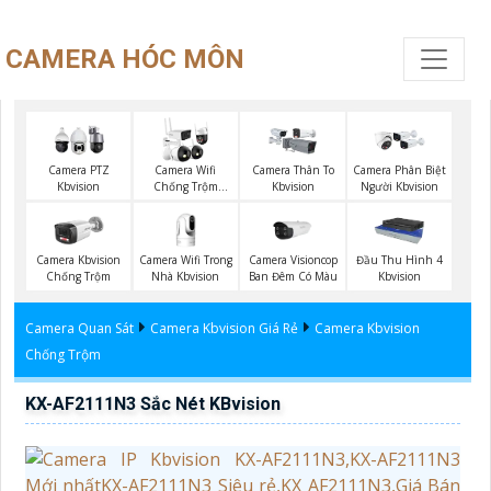
CAMERA HÓC MÔN
Camera PTZ
Camera Wifi
Camera Thân To
Camera Phân Biệt
Kbvision
Chống Trộm
Kbvision
Người Kbvision
Kbvision
Camera Wifi Trong
Camera Visioncop
Camera Kbvision
Đầu Thu Hình 4
Nhà Kbvision
Ban Đêm Có Màu
Chống Trộm
Kbvision
Camera Quan Sát
Camera Kbvision Giá Rẻ
Camera Kbvision
Chống Trộm
KX-AF2111N3 Sắc Nét KBvision