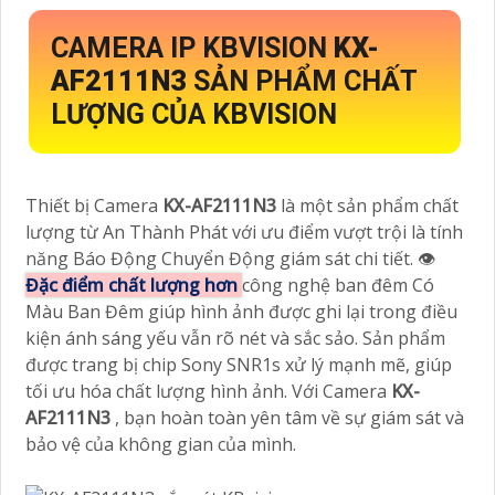
CAMERA IP KBVISION
KX-
AF2111N3
SẢN PHẨM CHẤT
LƯỢNG CỦA KBVISION
Thiết bị Camera
KX-AF2111N3
là một sản phẩm chất
lượng từ An Thành Phát với ưu điểm vượt trội là tính
năng Báo Động Chuyển Động giám sát chi tiết. 👁
Đặc điểm chất lượng hơn
công nghệ ban đêm Có
Màu Ban Đêm giúp hình ảnh được ghi lại trong điều
kiện ánh sáng yếu vẫn rõ nét và sắc sảo. Sản phẩm
được trang bị chip Sony SNR1s xử lý mạnh mẽ, giúp
tối ưu hóa chất lượng hình ảnh. Với Camera
KX-
AF2111N3
, bạn hoàn toàn yên tâm về sự giám sát và
bảo vệ của không gian của mình.