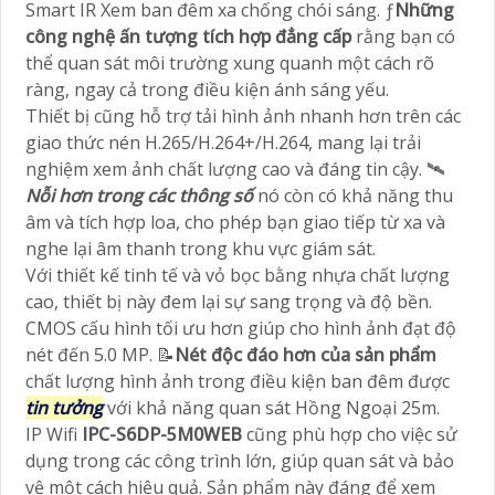
Smart IR Xem ban đêm xa chống chói sáng. ƒ
Những
công nghệ ấn tượng tích hợp
đẳng cấp
rằng bạn có
thể quan sát môi trường xung quanh một cách rõ
ràng, ngay cả trong điều kiện ánh sáng yếu.
Thiết bị cũng hỗ trợ tải hình ảnh nhanh hơn trên các
giao thức nén H.265/H.264+/H.264, mang lại trải
nghiệm xem ảnh chất lượng cao và đáng tin cậy. 🛰
Nỗi hơn trong các thông số
nó còn có khả năng thu
âm và tích hợp loa, cho phép bạn giao tiếp từ xa và
nghe lại âm thanh trong khu vực giám sát.
Với thiết kế tinh tế và vỏ bọc bằng nhựa chất lượng
cao, thiết bị này đem lại sự sang trọng và độ bền.
CMOS cấu hình tối ưu hơn giúp cho hình ảnh đạt độ
nét đến 5.0 MP. 📝
Nét độc đáo hơn của sản phẩm
chất lượng hình ảnh trong điều kiện ban đêm được
tin tưởng
với khả năng quan sát Hồng Ngoại 25m.
IP Wifi
IPC-S6DP-5M0WEB
cũng phù hợp cho việc sử
dụng trong các công trình lớn, giúp quan sát và bảo
vệ một cách hiệu quả. Sản phẩm này đáng để xem