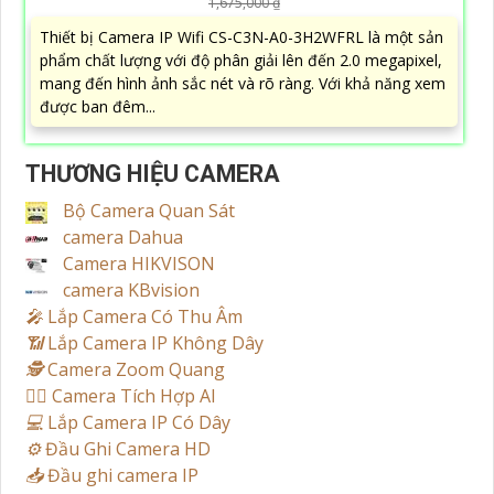
1,675,000 ₫
Thiết bị Camera IP Wifi CS-C3N-A0-3H2WFRL là một sản
phẩm chất lượng với độ phân giải lên đến 2.0 megapixel,
mang đến hình ảnh sắc nét và rõ ràng. Với khả năng xem
được ban đêm...
THƯƠNG HIỆU CAMERA
Bộ Camera Quan Sát
camera Dahua
Camera HIKVISON
camera KBvision
️🎤️
Lắp Camera Có Thu Âm
📶
Lắp Camera IP Không Dây
🕵️
Camera Zoom Quang
🧛‍♀️
Camera Tích Hợp AI
💻
Lắp Camera IP Có Dây
⚙️
Đầu Ghi Camera HD
📥
Đầu ghi camera IP