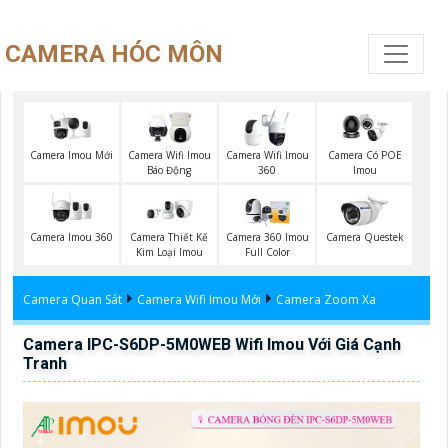
CAMERA HÓC MÔN
Camera Imou Mới
Camera Wifi Imou
Camera Wifi Imou
Camera Có POE
Báo Động
360
Imou
Camera Imou 360
Camera Thiết Kế
Camera 360 Imou
Camera Questek
Kim Loại Imou
Full Color
Camera Quan Sát
Camera Wifi Imou Mới
Camera Zoom Xa
Camera IPC-S6DP-5M0WEB Wifi Imou Với Giá Cạnh
Tranh