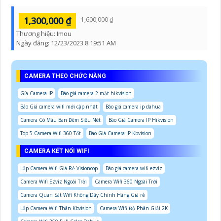
1,300,000 ₫
1,600,000 ₫
Thương hiệu:
Imou
Ngày đăng:
12/23/2023 8:19:51 AM
CAMERA THEO CHỨC NĂNG
Gía Camera IP
Báo giá camera 2 mắt hikvision
Báo Giá camera wifi mới cập nhật
Báo giá camera ip dahua
Camera Có Màu Ban Đêm Siêu Nét
Báo Giá Camera IP Hikvision
Top 5 Camera Wifi 360 Tốt
Báo Giá Camera IP Kbvision
CAMERA KẾT NỐI WIFI
Lắp Camera Wifi Giá Rẻ Visioncop
Báo giá camera wifi ezviz
Camera Wifi Ezviz Ngoài Trời
Camera Wifi 360 Ngoài Trời
Camera Quan Sát Wifi Không Dây Chính Hãng Giá rẻ
Lắp Camera Wifi Thân Kbvision
Camera Wifi Độ Phân Giải 2K