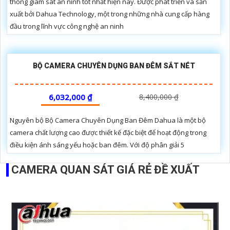
thống giám sát an ninh tốt nhất hiện nay. Được phát triển và sản
xuất bởi Dahua Technology, một trong những nhà cung cấp hàng
đầu trong lĩnh vực công nghệ an ninh
BỘ CAMERA CHUYÊN DỤNG BAN ĐÊM SẮT NÉT
6,032,000 ₫
8,400,000 ₫
Nguyên bộ Bộ Camera Chuyên Dụng Ban Đêm Dahua là một bộ
camera chất lượng cao được thiết kế đặc biệt để hoạt động trong
điều kiện ánh sáng yếu hoặc ban đêm. Với độ phân giải 5
CAMERA QUAN SÁT GIÁ RẺ ĐỀ XUẤT