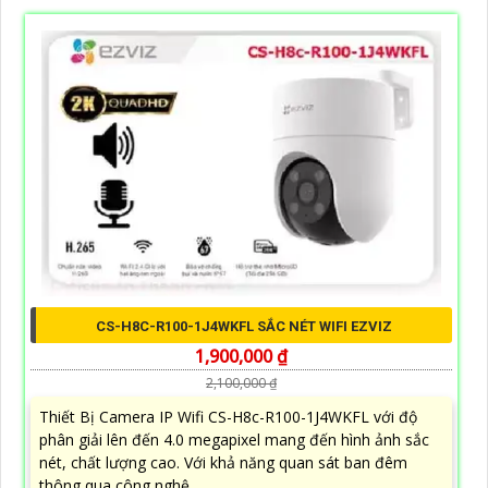
CS-H8C-R100-1J4WKFL SẮC NÉT WIFI EZVIZ
1,900,000 ₫
2,100,000 ₫
Thiết Bị Camera IP Wifi CS-H8c-R100-1J4WKFL với độ
phân giải lên đến 4.0 megapixel mang đến hình ảnh sắc
nét, chất lượng cao. Với khả năng quan sát ban đêm
thông qua công nghệ...