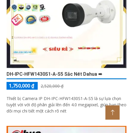
DH-IPC-HFW1430S1-A-S5 Sắc Nét Dahua ➠
1,750,000 ₫
2,520,000 ₫
Thiết bị Camera IP DH-IPC-HFW1430S1-A-S5 là sự lựa chọn
tuyệt vời với độ phân giải lên đến 4.0 megapixel, giúp bạn theo
dõi mọi chi tiết một cách rõ nét