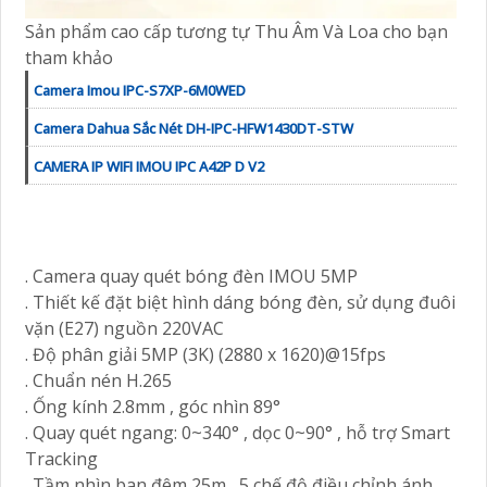
Sản phẩm cao cấp tương tự Thu Âm Và Loa cho bạn
tham khảo
Camera Imou IPC-S7XP-6M0WED
Camera Dahua Sắc Nét DH-IPC-HFW1430DT-STW
CAMERA IP WIFI IMOU IPC A42P D V2
. Camera quay quét bóng đèn IMOU 5MP
. Thiết kế đặt biệt hình dáng bóng đèn, sử dụng đuôi
vặn (E27) nguồn 220VAC
. Độ phân giải 5MP (3K) (2880 x 1620)@15fps
. Chuẩn nén H.265
. Ống kính 2.8mm , góc nhìn 89°
. Quay quét ngang: 0~340° , dọc 0~90° , hỗ trợ Smart
Tracking
. Tầm nhìn ban đêm 25m , 5 chế độ điều chỉnh ánh