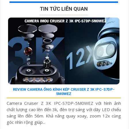
TIN TỨC LIÊN QUAN
REVIEW CAMERA ỐNG KÍNH KÉP CRUISER Z 3K IPC-S7DP-
5M0WEZ
Camera Cruiser Z 3K IPC-S7DP-5M0WEZ với hình ảnh
chất lượng cao lên đến 3k, đèn trợ sáng với dãy LED chiếu
sáng lên đến 56m. Khả năng quay xoay, zoom 12x cùng
góc nhìn rộng giúp...