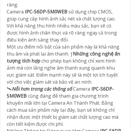
ràng.
Camera
IPC-S6DP-5M0WEB
sử dụng chip CMOS,
giúp cung cấp hình ảnh sắc nét và chất lượng cao.
Với khả năng thu hình nhiều màu sắc, bạn sẽ có
được hình ảnh chân thực và rõ ràng ngay cả trong
điều kiện ánh sáng thay đổi.
Một ưu điểm nổi bật của sản phẩm này là khả năng
thu âm và phát lại âm thanh. ƒ
Những công nghệ ấn
tượng tích hợp
cho phép bạn không chỉ xem hình
ảnh mà còn lắng nghe âm thanh xung quanh khu
vực giám sát. Điểm mạnh này sẽ là một lợi ích tuyệt
vời cho việc giám sát và bảo vệ an ninh.
🛰
Nỗi hơn trong các thông số
Camera
IPC-S6DP-
5M0WEB
cũng đáng để tham gia chương trình
khuyến mãi lớn tại Camera An Thành Phát. Bằng
cách mua sản phẩm này tại đây, bạn sẽ không chỉ
nhận được một thiết bị giám sát chất lượng cao mà
còn tiết kiệm được chi phí.
Những Thông tin Đáng quan tâm Camera
IPC-S6DP-