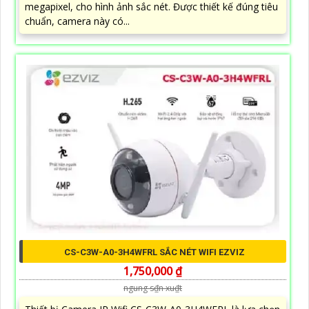
megapixel, cho hình ảnh sắc nét. Được thiết kế đúng tiêu
chuẩn, camera này có...
CS-C3W-A0-3H4WFRL SẮC NÉT WIFI EZVIZ
1,750,000 ₫
ngung s₫n xu₫t