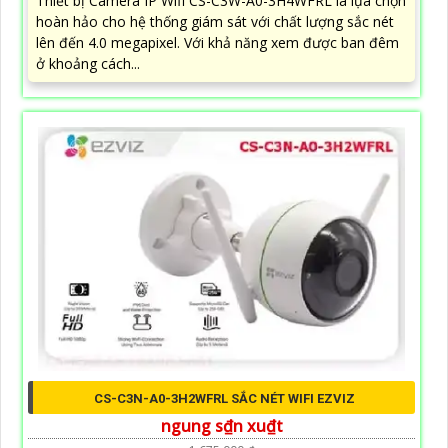
Thiết bị Camera IP Wifi CS-C3W-A0-3H4WFRL là lựa chọn
hoàn hảo cho hệ thống giám sát với chất lượng sắc nét
lên đến 4.0 megapixel. Với khả năng xem được ban đêm
ở khoảng cách...
CS-C3N-A0-3H2WFRL SẮC NÉT WIFI EZVIZ
ngung s₫n xu₫t