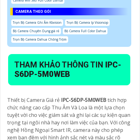
Camera Wifi 360 Full Color Dahua
CAMERA THEO GÓI
Trọn Bộ Camera Ghi Âm Kbvision
Trọn Bộ Camera Ip Visioncop
Bộ Camera Chuyên Dụng giá rẻ
Bộ Camera Full Color Dahua
Trọn Bộ Camera Dahua Chống Trộm
THAM KHẢO THÔNG TIN
IPC-
S6DP-5M0WEB
Thiết bị Camera Giá rẻ
IPC-S6DP-5M0WEB
tích hợp
chức năng cao cấp Thu Âm Và Loa là một lựa chọn
tuyệt vời cho việc giám sát và ghi lại các sự kiện quan
trọng tại ngôi nhà hay nơi làm việc của bạn. Với công
nghệ Hồng Ngoại Smart IR, camera này cho phép
xem ban đêm với hình ảnh sắc nét và màu sắc rõ