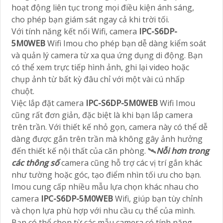
hoạt động liên tục trong mọi điều kiện ánh sáng,
cho phép bạn giám sát ngay cả khi trời tối.
Với tính năng kết nối Wifi, camera
IPC-S6DP-
5M0WEB
Wifi Imou cho phép bạn dễ dàng kiểm soát
và quản lý camera từ xa qua ứng dụng di động. Bạn
có thể xem trực tiếp hình ảnh, ghi lại video hoặc
chụp ảnh từ bất kỳ đâu chỉ với một vài cú nhấp
chuột.
Việc lắp đặt camera
IPC-S6DP-5M0WEB
Wifi Imou
cũng rất đơn giản, đặc biệt là khi bạn lắp camera
trên trần. Với thiết kế nhỏ gọn, camera này có thể dễ
dàng được gắn trên trần mà không gây ảnh hưởng
đến thiết kế nội thất của căn phòng. 🛰
Nỗi hơn trong
các thông số
camera cũng hỗ trợ các vị trí gắn khác
như tường hoặc góc, tạo điểm nhìn tối ưu cho bạn.
Imou cung cấp nhiều mẫu lựa chọn khác nhau cho
camera
IPC-S6DP-5M0WEB
Wifi, giúp bạn tùy chỉnh
và chọn lựa phù hợp với nhu cầu cụ thể của mình.
Bạn có thể chọn từ các mẫu camera có tính năng