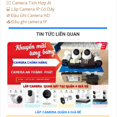
🧛‍♀️
Camera Tích Hợp AI
💻
Lắp Camera IP Có Dây
⚙️
Đầu Ghi Camera HD
📥
Đầu ghi camera IP
TIN TỨC LIÊN QUAN
LẮP CAMERA QUẬN 4 GIÁ RẺ