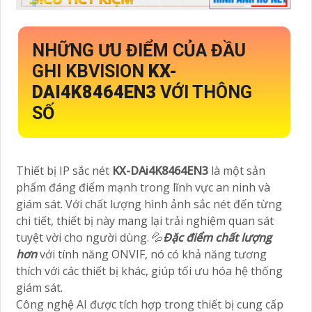
NHỮNG ƯU ĐIỂM CỦA ĐẦU
GHI KBVISION
KX-
DAI4K8464EN3
VỚI THÔNG
SỐ
Thiết bị IP sắc nét
KX-DAi4K8464EN3
là một sản
phẩm đáng điểm mạnh trong lĩnh vực an ninh và
giám sát. Với chất lượng hình ảnh sắc nét đến từng
chi tiết, thiết bị này mang lại trải nghiệm quan sát
tuyệt vời cho người dùng. 💦
Đặc điểm chất lượng
hơn
với tính năng ONVIF, nó có khả năng tương
thích với các thiết bị khác, giúp tối ưu hóa hệ thống
giám sát.
Công nghệ AI được tích hợp trong thiết bị cung cấp