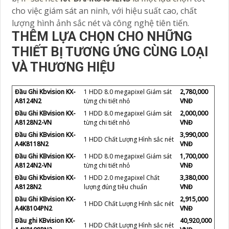
cho việc giám sát an ninh, với hiệu suất cao, chất
lượng hình ảnh sắc nét và công nghệ tiên tiến.
THÊM LỰA CHỌN CHO NHỮNG
THIẾT BỊ TƯƠNG ỨNG CÙNG LOẠI
VÀ THƯƠNG HIỆU
Đầu Ghi Kbvision KX-
1 HDD 8.0 megapixel Giám sát
2,780,000
A8124N2
từng chi tiết nhỏ
VNĐ
Đầu Ghi KBvision KX-
1 HDD 8.0 megapixel Giám sát
2,000,000
A8128N2-VN
từng chi tiết nhỏ
VNĐ
Đầu Ghi KBvision KX-
3,990,000
1 HDD Chất Lượng Hình sắc nét
A4K8118N2
VNĐ
Đầu Ghi KBvision KX-
1 HDD 8.0 megapixel Giám sát
1,700,000
A8124N2-VN
từng chi tiết nhỏ
VNĐ
Đầu Ghi Kbvision KX-
1 HDD 2.0 megapixel Chất
3,380,000
A8128N2
lượng đúng tiêu chuẩn
VNĐ
Đầu Ghi KBvision KX-
2,915,000
1 HDD Chất Lượng Hình sắc nét
A4K8104PN2
VNĐ
Đầu ghi KBvision KX-
40,920,000
1 HDD Chất Lượng Hình sắc nét