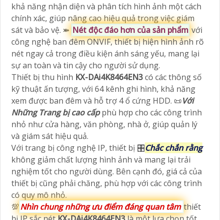
khả năng nhận diện và phân tích hình ảnh một cách
chính xác, giúp nâng cao hiệu quả trong việc giám
sát và bảo vệ. ⤘
Nét độc đáo hơn của sản phẩm
với
công nghệ ban đêm ONVIF, thiết bị hiện hình ảnh rõ
nét ngay cả trong điều kiện ánh sáng yếu, mang lại
sự an toàn và tin cậy cho người sử dụng.
Thiết bị thu hình
KX-DAi4K8464EN3
có các thông số
kỹ thuật ấn tượng, với 64 kênh ghi hình, khả năng
xem được ban đêm và hỗ trợ 4 ổ cứng HDD. 📜
Với
Những Trang bị cao cấp
phù hợp cho các công trình
nhỏ như cửa hàng, văn phòng, nhà ở, giúp quản lý
và giám sát hiệu quả.
Với trang bị công nghệ IP, thiết bị 🎛
Chắc chắn rằng
không giảm chất lượng hình ảnh và mang lại trải
nghiệm tốt cho người dùng. Bên cạnh đó, giá cả của
thiết bị cũng phải chăng, phù hợp với các công trình
có quy mô nhỏ.
💯
Nhìn chung những ưu điểm đáng quan tâm
thiết
bị IP sắc nét
KX-DAi4K8464EN3
là một lựa chọn tốt