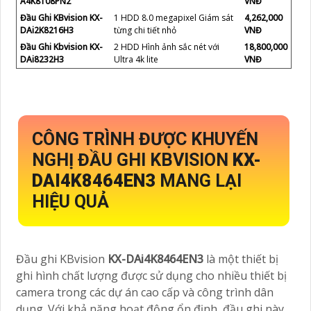
A4K8108PN2
VNĐ
Đầu Ghi KBvision KX-
1 HDD 8.0 megapixel Giám sát
4,262,000
DAi2K8216H3
từng chi tiết nhỏ
VNĐ
Đầu Ghi Kbvision KX-
2 HDD Hình ảnh sắc nét với
18,800,000
DAi8232H3
Ultra 4k lite
VNĐ
CÔNG TRÌNH ĐƯỢC KHUYẾN
NGHỊ ĐẦU GHI KBVISION
KX-
DAI4K8464EN3
MANG LẠI
HIỆU QUẢ
Đầu ghi KBvision
KX-DAi4K8464EN3
là một thiết bị
ghi hình chất lượng được sử dụng cho nhiều thiết bị
camera trong các dự án cao cấp và công trình dân
dụng. Với khả năng hoạt động ổn định, đầu ghi này