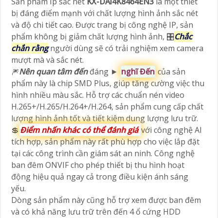
Sản phẩm Ip sắc nét
KX-DAi4K8464EN3
là một thiết
bị đáng điểm mạnh với chất lượng hình ảnh sắc nét
và độ chi tiết cao. Được trang bị công nghệ IP, sản
phẩm không bị giảm chất lượng hình ảnh, 🎛
Chắc
chắn rằng
người dùng sẽ có trải nghiệm xem camera
mượt mà và sắc nét.
🎆
Nên quan tâm đến
đáng ►
nghĩ Đến
của sản
phẩm này là chip SMD Plus, giúp tăng cường việc thu
hình nhiều màu sắc. Hỗ trợ các chuẩn nén video
H.265+/H.265/H.264+/H.264, sản phẩm cung cấp chất
lượng hình ảnh tốt và tiết kiệm dung lượng lưu trữ.
💲
Điểm nhấn khác có thể đánh giá
với công nghệ AI
tích hợp, sản phẩm này rất phù hợp cho việc lắp đặt
tại các công trình cần giám sát an ninh. Công nghệ
ban đêm ONVIF cho phép thiết bị thu hình hoạt
động hiệu quả ngay cả trong điều kiện ánh sáng
yếu.
Dòng sản phẩm này cũng hỗ trợ xem được ban đêm
và có khả năng lưu trữ trên đến 4 ổ cứng HDD