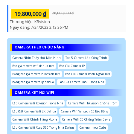
19,800,000 ₫
28,000,000 ₫
Thương hiệu:
KBvision
Ngày đăng:
7/24/2023 2:13:36 PM
CAMERA THEO CHỨC NĂNG
Camera Nhìn Thấy chữ Màn Hình
Top 5 Camera Lắp Công Trình
Báo giá camera wifi dahua mới
Báo Giá Camera IP
Bảng báo giá camera hikvision mới
Báo Giá Camera Imou Ngoài Trời
bảng báo giá camera ip dahua
Báo Giá Camera imou Trong Nhà
CAMERA KẾT NỐI WIFI
Lắp Camera Wifi Kbvision Trong Nhà
Camera Wifi Hikvision Chống Trộm
Lắp Đặt Camera Wifi 2K Dahua
Camera Wifi Vantech Có Báo Động
Camera Wifi Chính Hãng Kbone
Camera Wifi Có Chống Trộm Ezviz
Lắp Camera Wifi Xoay 360 Trong Nhà Dahua
Camera Imou Cube