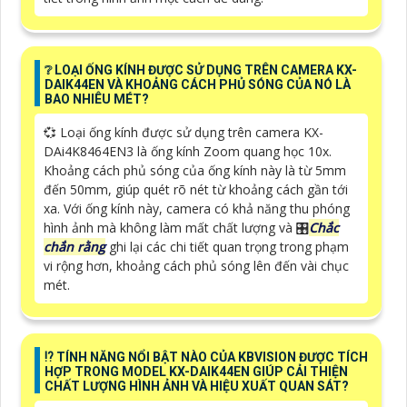
❔ LOẠI ỐNG KÍNH ĐƯỢC SỬ DỤNG TRÊN CAMERA KX-
DAIK44EN VÀ KHOẢNG CÁCH PHỦ SÓNG CỦA NÓ LÀ
BAO NHIÊU MÉT?
💞 Loại ống kính được sử dụng trên camera KX-
DAi4K8464EN3 là ống kính Zoom quang học 10x.
Khoảng cách phủ sóng của ống kính này là từ 5mm
đến 50mm, giúp quét rõ nét từ khoảng cách gần tới
xa. Với ống kính này, camera có khả năng thu phóng
hình ảnh mà không làm mất chất lượng và 🎛
Chắc
chắn rằng
ghi lại các chi tiết quan trọng trong phạm
vi rộng hơn, khoảng cách phủ sóng lên đến vài chục
mét.
⁉️ TÍNH NĂNG NỔI BẬT NÀO CỦA KBVISION ĐƯỢC TÍCH
HỢP TRONG MODEL KX-DAIK44EN GIÚP CẢI THIỆN
CHẤT LƯỢNG HÌNH ẢNH VÀ HIỆU XUẤT QUAN SÁT?