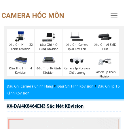
CAMERA HÓC MÔN
Đầu Ghi Hình 32
Đầu Ghi 4 Ổ
Đầu Ghi Camera
Đầu Ghi AI SMD
Kênh Kbvision
Cứng Kbvision
Ip AI Kbvision
Plus
Đầu Thu Hình 4
Đầu Thu 16 Kênh
Camera Ip Kbvision
Camera Ip Than
Kbvision
Kbvision
Chất Lượng
Kbvision
Đầu Ghi Camera Chính Hãng
Đầu Ghi Hình Kbvision
Đầu Ghi Ip 16
Kênh Kbvision
KX-DAi4K8464EN3 Sắc Nét KBvision