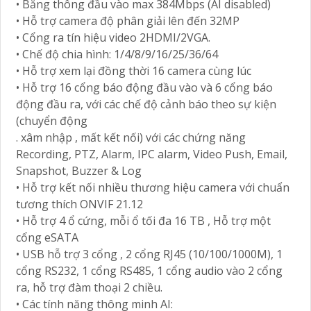
• Băng thông đầu vào max 384Mbps (AI disabled)
• Hỗ trợ camera độ phân giải lên đến 32MP
• Cổng ra tín hiệu video 2HDMI/2VGA.
• Chế độ chia hình: 1/4/8/9/16/25/36/64
• Hỗ trợ xem lại đồng thời 16 camera cùng lúc
• Hỗ trợ 16 cổng báo động đầu vào và 6 cổng báo
động đầu ra, với các chế độ cảnh báo theo sự kiện
(chuyển động
. xâm nhập , mất kết nối) với các chứng năng
Recording, PTZ, Alarm, IPC alarm, Video Push, Email,
Snapshot, Buzzer & Log
• Hỗ trợ kết nối nhiều thương hiệu camera với chuẩn
tương thích ONVIF 21.12
• Hỗ trợ 4 ổ cứng, mỗi ổ tối đa 16 TB , Hỗ trợ một
cổng eSATA
• USB hỗ trợ 3 cổng , 2 cổng RJ45 (10/100/1000M), 1
cổng RS232, 1 cổng RS485, 1 cổng audio vào 2 cổng
ra, hỗ trợ đàm thoại 2 chiều.
• Các tính năng thông minh AI: