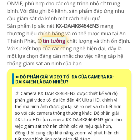
ONVIF, phù hợp cho các công trình nhỏ cỡ trung
bình. Với đầu ghi 64 kênh, sản phẩm đáp ứng nhu
cầu giám sát đa kênh một cách hiệu quả.
Sản phẩm Ip sắc nét
KX-DAi4K8464EN3
mang
thương hiệu chính hãng và có thể được mua tại An
Thành Phát, ®️
tin tưởng
chất lượng và tính ổn định.
Với sự kết hợp của các công nghệ hiện đại, đây là
một lựa chọn đáng cân nhắc cho việc nâng cấp hệ
thống giám sát an ninh của bạn.
➽ ĐỘ PHÂN GIẢI VIDEO TỐI ĐA CỦA CAMERA KX-
DAIK44EN LÀ BAO NHIÊU?
🤙 Camera KX-DAi4K8464EN3 được thiết kế với độ
phân giải video tối đa lên đến 4K Ultra HD, chính vì
thế mà hình ảnh được ghi lại sẽ rõ nét và chi tiết hơn
so với các camera thông thường khác. Độ phân giải
4K Ultra HD của camera KX-DAi4K8464EN3 giúp cho
việc giám sát trở nên chính xác và hiệu quả hơn,
đồng thời cung cấp khả năng zoom và phát hiện chi
tiết trong hình ảnh một cách dễ dàng.