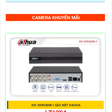
CAMERA KHUYẾN MÃI
DH-XVR1B08-I SẮC NÉT DAHUA