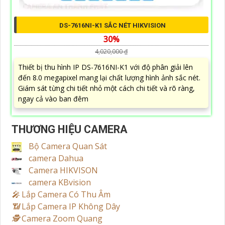
DS-7616NI-K1 SẮC NÉT HIKVISION
30%
4,020,000 ₫
Thiết bị thu hình IP DS-7616NI-K1 với độ phân giải lên
đến 8.0 megapixel mang lại chất lượng hình ảnh sắc nét.
Giám sát từng chi tiết nhỏ một cách chi tiết và rõ ràng,
ngay cả vào ban đêm
THƯƠNG HIỆU CAMERA
Bộ Camera Quan Sát
camera Dahua
Camera HIKVISON
camera KBvision
️🎤️
Lắp Camera Có Thu Âm
📶
Lắp Camera IP Không Dây
🕵️
Camera Zoom Quang