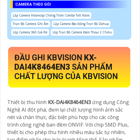
CAMERA THEO GÓI
Lắp Camera Visioncop Chống Trộm Combo Tiết Kiệm
Trọn Bộ Camera Ghi Âm
Lắp Camera Báo Động Trọn Bộ Dahua
Lắp Camera 360 Giá Rẻ
Lắp Trọn Bộ Camera Đàm Thoại 2 Chiều
ĐẦU GHI KBVISION
KX-
DAI4K8464EN3
SẢN PHẨM
CHẤT LƯỢNG CỦA KBVISION
Thiết bị thu hình
KX-DAi4K8464EN3
ứng dụng Công
Nghệ AI đột phá, đem lại chất lượng hình ảnh sắc
nét và chân thực, đặc biệt phù hợp cho các công
trình công nghệ ban đêm ONVIF. Với chip SMD Plus,
thiết bị cho phép thu hình nhiều màu sắc tự nhiên,
tạo điểm nhấn cho bức tranh tổng thể. Sản phẩm