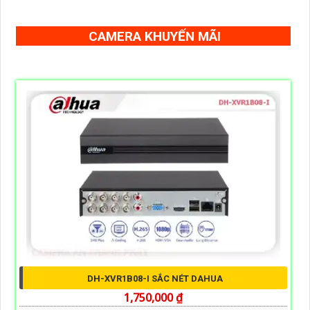
CAMERA KHUYẾN MÃI
DH-XVR1B08-I SẮC NÉT DAHUA
1,750,000 ₫