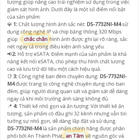
tượng giúp nâng cao trải nghiệm sử dụng trong việc
giám sát hình ảnh. Dưới đây là một số điểm nổi bật
của sản phẩm:
💎
1:
Chất lượng hình ảnh sắc nét:
DS-7732NI-M4
sử
dụng công nghệ IP và chip băng thông 320 Mbps
giúp ♢
chắc chắn
hình ảnh được ghi lại rõ ràng, sắc
nét ngay cả trong điều kiện ánh sáng yếu.
📢
2:
Hỗ trợ eSATA: Điểm mạnh của sản phẩm là khả
năng kết nối eSATA, cho phép thu hình chất lượng
cao và lưu trữ dữ liệu một cách hiệu quả.
📑
3:
Công nghệ ban đêm chuyên dụng:
DS-7732NI-
M4
được trang bị công nghệ chuyên dụng cho ban
đêm, giúp người dùng quan sát và giám sát dễ dàng
ngay cả khi môi trường ánh sáng không đủ.
📍
4:
Thiết kế nhỏ gọn và ấn tượng: Với thiết kế ấn
tượng, sản phẩm có đầu ghi 32 kênh nhưng vẫn tin
tưởng sự nhỏ gọn, dễ dàng lắp đặt và sử dụng.
DS-7732NI-M4
là sản phẩm chính hãng được phân
phối bởi An Thành Phát,
an Tâm
về nguồn gốc và