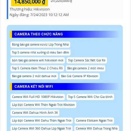
14,850,000 ₫
21,220,000 ₫
Thương hiệu:
Hikvision
Ngày đăng:
7/24/2023 10:12:12 AM
CAMERA THEO CHỨC NĂNG
Bảng báo giá camera ezviz Lắp Trong Nhà
Top 5 camera nhà xưởng có màu ban đêm
bản báo giá camera wifi hikvision mới
Top Camera Sắc Nét Giá Rẻ
Top 5 Camera Đàm Thoại 2 Chiều Rõ
Báo giá camera 2 mắt imou
Báo giá camera 2 mắt dahua mới
Báo Giá Camera IP Kbvision
CAMERA KẾT NỐI WIFI
Camera Wifi Full HD 1080P Hikvision
Top 5 Camera Wifi Cho Gia Đình
Lắp Đặt Camera Wifi Thân Ngoài Trời Kbvision
Camera Wifi Dahua Hình Ảnh 3K
Lắp Đặt Camera Wifi Dahu Thân Ngoài Trời
Camera Ebitcam Ngoài Trời
Lắp Camera Wifi 360 Dahua Lắp Ngoài Trời
Camera Wifi Dahua Trong Nhà