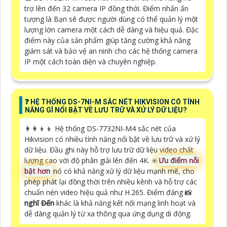
trợ lên đến 32 camera IP đồng thời. Điểm nhấn ấn
tượng là Bạn sẽ được người dùng có thể quản lý một
lượng lớn camera một cách dễ dàng và hiệu quả. Đặc
điểm này của sản phẩm giúp tăng cường khả năng
giám sát và bảo vệ an ninh cho các hệ thống camera
IP một cách toàn diện và chuyên nghiệp.
️❓ HỆ THỐNG DS-7NI-M SẮC NÉT HIKVISION CÓ TÍNH
NĂNG GÌ NỔI BẬT VỀ LƯU TRỮ VÀ XỬ LÝ DỮ LIỆU?
👩‍👩‍👦‍👦 Hệ thống DS-7732NI-M4 sắc nét của
Hikvision có nhiều tính năng nổi bật về lưu trữ và xử lý
dữ liệu. Đầu ghi này hỗ trợ lưu trữ dữ liệu video chất
lượng cao với độ phân giải lên đến 4K. ✳️
Ưu điểm nỗi
bật hơn
nó có khả năng xử lý dữ liệu mạnh mẽ, cho
phép phát lại đồng thời trên nhiều kênh và hỗ trợ các
chuẩn nén video hiệu quả như H.265. Điểm đáng 📸
nghĩ Đến
khác là khả năng kết nối mạng linh hoạt và
dễ dàng quản lý từ xa thông qua ứng dụng di động.