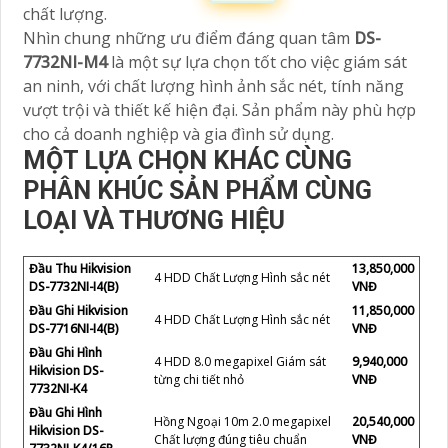
chất lượng.
Nhìn chung những ưu điểm đáng quan tâm
DS-
7732NI-M4
là một sự lựa chọn tốt cho việc giám sát
an ninh, với chất lượng hình ảnh sắc nét, tính năng
vượt trội và thiết kế hiện đại. Sản phẩm này phù hợp
cho cả doanh nghiệp và gia đình sử dụng.
MỘT LỰA CHỌN KHÁC CÙNG
PHÂN KHÚC SẢN PHẨM CÙNG
LOẠI VÀ THƯƠNG HIỆU
Đầu Thu Hikvision
13,850,000
4 HDD Chất Lượng Hình sắc nét
DS-7732NI-I4(B)
VNĐ
Đầu Ghi Hikvision
11,850,000
4 HDD Chất Lượng Hình sắc nét
DS-7716NI-I4(B)
VNĐ
Đầu Ghi Hình
4 HDD 8.0 megapixel Giám sát
9,940,000
Hikvision DS-
từng chi tiết nhỏ
VNĐ
7732NI-K4
Đầu Ghi Hình
Hồng Ngoại 10m 2.0 megapixel
20,540,000
Hikvision DS-
Chất lượng đúng tiêu chuẩn
VNĐ