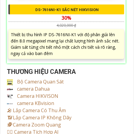
DS-7616NI-K1 SẮC NÉT HIKVISION
30%
4,020,000 ₫
Thiết bị thu hình IP DS-7616NI-K1 với độ phân giải lên
đến 8.0 megapixel mang lại chất lượng hình ảnh sắc nét.
Giám sát từng chi tiết nhỏ một cách chi tiết và rõ ràng,
ngay cả vào ban đêm
THƯƠNG HIỆU CAMERA
Bộ Camera Quan Sát
camera Dahua
Camera HIKVISON
camera KBvision
️🎤️
Lắp Camera Có Thu Âm
📶
Lắp Camera IP Không Dây
🕵️
Camera Zoom Quang
🧛‍♀️
Camera Tích Hợp AI