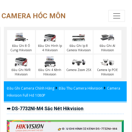
CAMERA HÓC MÔN
Đầu Ghi 8 Ổ
Đầu Ghi Hình Ip
Đầu Ghi Ip 8
Đầu Ghi AI
Cưng Hikvision
4 Hikvision
Camera Hikvision
Hikvision
Đầu Ghi NVR
Đầu Ghi 4 Kênh
Camera Zoom 25X
Camera Ip POE
Hikvision
Hikvision
Hikvision
Đầu Ghi Camera Chính Hãng
Đầu Thu Camera Hikvision
Camera
Hikvision Full Hd 1080P
➠ DS-7732NI-M4 Sắc Nét Hikvision