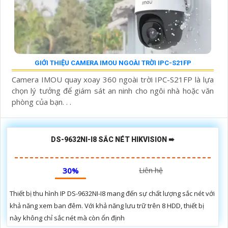
GIỚI THIỆU CAMERA IMOU NGOÀI TRỜI IPC-S21FP
Camera IMOU quay xoay 360 ngoài trời IPC-S21FP là lựa
chọn lý tưởng để giám sát an ninh cho ngôi nhà hoặc văn
phòng của bạn. . .
DS-9632NI-I8 SẮC NÉT HIKVISION ➠
30%
Liên hệ
Thiết bị thu hình IP DS-9632NI-I8 mang đến sự chất lượng sắc nét với
khả năng xem ban đêm. Với khả năng lưu trữ trên 8 HDD, thiết bị
này không chỉ sắc nét mà còn ổn định