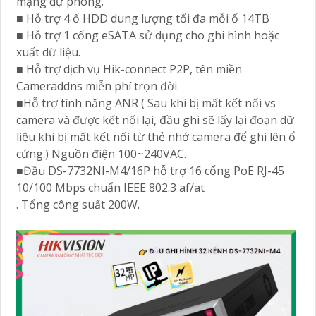
mạng dự phòng.
■ Hỗ trợ 4 ổ HDD dung lượng tối đa mỗi ổ 14TB
■ Hỗ trợ 1 cổng eSATA sử dụng cho ghi hình hoặc
xuất dữ liệu.
■ Hỗ trợ dịch vụ Hik-connect P2P, tên miền
Cameraddns miễn phí trọn đời
■Hỗ trợ tính năng ANR ( Sau khi bị mất kết nối vs
camera và được kết nối lại, đầu ghi sẽ lấy lại đoạn dữ
liệu khi bị mất kết nối từ thẻ nhớ camera để ghi lên ổ
cứng.) Nguồn điện 100~240VAC.
■Đầu DS-7732NI-M4/16P hỗ trợ 16 cổng PoE RJ-45
10/100 Mbps chuẩn IEEE 802.3 af/at
. Tổng công suất 200W.