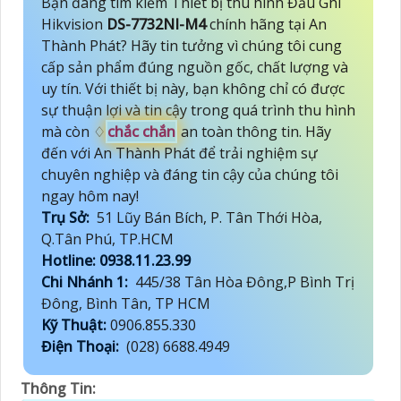
Bạn đang tìm kiếm Thiết bị thu hình Đầu Ghi
Hikvision
DS-7732NI-M4
chính hãng tại An
Thành Phát? Hãy tin tưởng vì chúng tôi cung
cấp sản phẩm đúng nguồn gốc, chất lượng và
uy tín. Với thiết bị này, bạn không chỉ có được
sự thuận lợi và tin cậy trong quá trình thu hình
mà còn ♢
chắc chắn
an toàn thông tin. Hãy
đến với An Thành Phát để trải nghiệm sự
chuyên nghiệp và đáng tin cậy của chúng tôi
ngay hôm nay!
Trụ Sở:
51 Lũy Bán Bích, P. Tân Thới Hòa,
Q.Tân Phú, TP.HCM
Hotline: 0938.11.23.99
Chi Nhánh 1:
445/38 Tân Hòa Đông,P Bình Trị
Đông, Bình Tân, TP HCM
Kỹ Thuật:
0906.855.330
Điện Thoại:
(028) 6688.4949
Thông Tin: