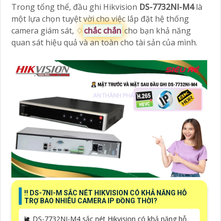
Trong tổng thể, đầu ghi Hikvision
DS-7732NI-M4
là
một lựa chọn tuyệt vời cho việc lắp đặt hệ thống
camera giám sát, ♢
chắc chắn
cho bạn khả năng
quan sát hiệu quả và an toàn cho tài sản của mình.
‼️ DS-7NI-M SẮC NÉT HIKVISION CÓ KHẢ NĂNG HỖ
TRỢ BAO NHIÊU CAMERA IP ĐỒNG THỜI?
🐌 DS-7732NI-M4 sắc nét Hikvision có khả năng hỗ