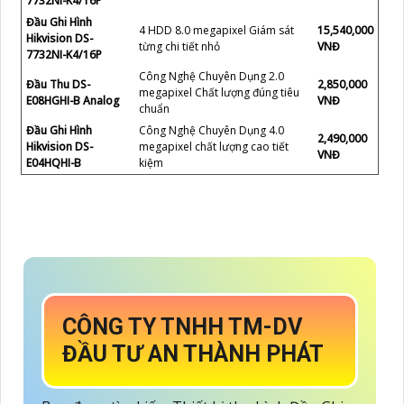
7732NI-K4/16P
Đầu Ghi Hình
4 HDD 8.0 megapixel Giám sát
15,540,000
Hikvision DS-
từng chi tiết nhỏ
VNĐ
7732NI-K4/16P
Công Nghệ Chuyên Dụng 2.0
Đầu Thu DS-
2,850,000
megapixel Chất lượng đúng tiêu
E08HGHI-B Analog
VNĐ
chuẩn
Đầu Ghi Hình
Công Nghệ Chuyên Dụng 4.0
2,490,000
Hikvision DS-
megapixel chất lượng cao tiết
VNĐ
E04HQHI-B
kiệm
CÔNG TY TNHH TM-DV
ĐẦU TƯ AN THÀNH PHÁT