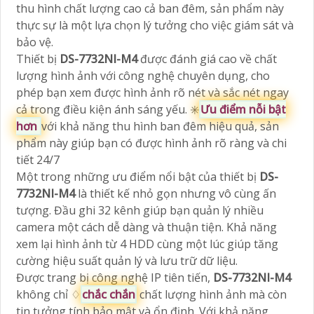
thu hình chất lượng cao cả ban đêm, sản phẩm này
thực sự là một lựa chọn lý tưởng cho việc giám sát và
bảo vệ.
Thiết bị
DS-7732NI-M4
được đánh giá cao về chất
lượng hình ảnh với công nghệ chuyên dụng, cho
phép bạn xem được hình ảnh rõ nét và sắc nét ngay
cả trong điều kiện ánh sáng yếu. ✳️
Ưu điểm nỗi bật
hơn
với khả năng thu hình ban đêm hiệu quả, sản
phẩm này giúp bạn có được hình ảnh rõ ràng và chi
tiết 24/7
Một trong những ưu điểm nổi bật của thiết bị
DS-
7732NI-M4
là thiết kế nhỏ gọn nhưng vô cùng ấn
tượng. Đầu ghi 32 kênh giúp bạn quản lý nhiều
camera một cách dễ dàng và thuận tiện. Khả năng
xem lại hình ảnh từ 4 HDD cùng một lúc giúp tăng
cường hiệu suất quản lý và lưu trữ dữ liệu.
Được trang bị công nghệ IP tiên tiến,
DS-7732NI-M4
không chỉ ♢
chắc chắn
chất lượng hình ảnh mà còn
tin tưởng tính bảo mật và ổn định. Với khả năng