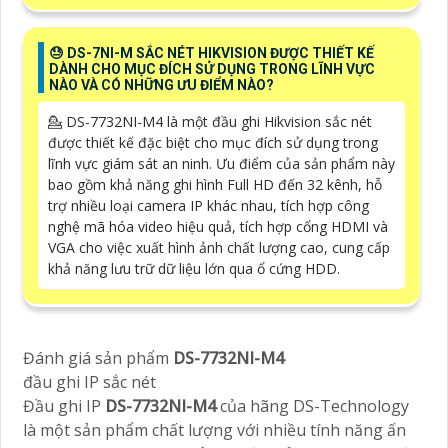
😓 DS-7NI-M SẮC NÉT HIKVISION ĐƯỢC THIẾT KẾ
DÀNH CHO MỤC ĐÍCH SỬ DỤNG TRONG LĨNH VỰC
NÀO VÀ CÓ NHỮNG ƯU ĐIỂM NÀO?
💁 DS-7732NI-M4 là một đầu ghi Hikvision sắc nét
được thiết kế đặc biệt cho mục đích sử dụng trong
lĩnh vực giám sát an ninh. Ưu điểm của sản phẩm này
bao gồm khả năng ghi hình Full HD đến 32 kênh, hỗ
trợ nhiều loại camera IP khác nhau, tích hợp công
nghệ mã hóa video hiệu quả, tích hợp cổng HDMI và
VGA cho việc xuất hình ảnh chất lượng cao, cung cấp
khả năng lưu trữ dữ liệu lớn qua ổ cứng HDD.
Đánh giá sản phẩm
DS-7732NI-M4
đầu ghi IP sắc nét
Đầu ghi IP
DS-7732NI-M4
của hãng DS-Technology
là một sản phẩm chất lượng với nhiều tính năng ấn