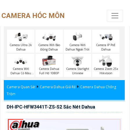
CAMERA HÓC MÔN
Camera Wifi
Camera Ultra 2k
Camera Wifi Báo
Camera IP PoE
Dahua Ngoài Trời
Dahua
Động Dahua
Dahua
Camera Wifi
Camera Dahua
Camera Starlight
Camera Zoom 25x
Dahua Có Màu
Full Hd 1080P
Uniview
Hikvision
Ban Đêm
Camera Quan Sát
Camera Dahua Giá Rẻ
Camera Dahua Chống
Trộm
DH-IPC-HFW3441T-ZS-S2 Sắc Nét Dahua