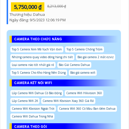
5,750,000 ₫
8,213,000 ₫
Thương hiệu:
Dahua
Ngày đăng:
9/5/2023 12:06:19 PM
CAMERA THEO CHỨC NĂNG
Top 5 Camera Xem Mã Vạch Vận Đơn
Top 5 Camera Chống Trộm
Những camera quay video đóng hàng chi tiết
Báo giá camera 2 mắt ezviz
Loại camera nào tốt nhất giá rẻ
Báo Giá Camera Dahua
Top 5 Camera Cho Kho Hàng Nên Dùng
Báo giá camera wifi
CAMERA KẾT NỐI WIFI
Lắp Camera Wifi Dahua Có Báo Động
Camera Wifi Hikvision 360
Lắp Camera Wifi 2K
Camera Wifi Kbvision Xoay 360 Giá Rẻ
Camera Wifi Kbvision Ngoài Trời
Camera Wifi 360 Có Màu Ban Đêm Dahua
Camera Wifi Dahua Trong Nhà
CAMERA THEO GÓI