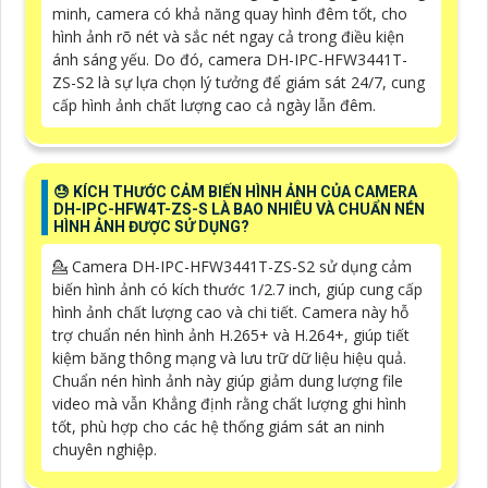
minh, camera có khả năng quay hình đêm tốt, cho
hình ảnh rõ nét và sắc nét ngay cả trong điều kiện
ánh sáng yếu. Do đó, camera DH-IPC-HFW3441T-
ZS-S2 là sự lựa chọn lý tưởng để giám sát 24/7, cung
cấp hình ảnh chất lượng cao cả ngày lẫn đêm.
😓 KÍCH THƯỚC CẢM BIẾN HÌNH ẢNH CỦA CAMERA
DH-IPC-HFW4T-ZS-S LÀ BAO NHIÊU VÀ CHUẨN NÉN
HÌNH ẢNH ĐƯỢC SỬ DỤNG?
💁 Camera DH-IPC-HFW3441T-ZS-S2 sử dụng cảm
biến hình ảnh có kích thước 1/2.7 inch, giúp cung cấp
hình ảnh chất lượng cao và chi tiết. Camera này hỗ
trợ chuẩn nén hình ảnh H.265+ và H.264+, giúp tiết
kiệm băng thông mạng và lưu trữ dữ liệu hiệu quả.
Chuẩn nén hình ảnh này giúp giảm dung lượng file
video mà vẫn Khẳng định rằng chất lượng ghi hình
tốt, phù hợp cho các hệ thống giám sát an ninh
chuyên nghiệp.