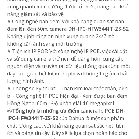
xung quanh môi trường được tốt hơn, nâng cao khả
năng giám sát và bảo vệ.
# Công nghệ ban đêm: Với khả năng quan sát ban
đêm lên đến 60m, camera
DH-IPC-HFW3441T-ZS-S2
Khẳng định rằng an ninh xung quanh 24/7 mà
không cần ánh sáng môi trường.
# Tiện ích IP POE: Với công nghệ IP POE, việc cài đặt
và sử dụng camera trở nên dễ dàng hơn, cung cấp
nguồn điện và truyền tải dữ liệu thông qua cùng một
dây cáp, giúp tiết kiệm chi phí và không bị giảm chất
lượng hình ảnh.
# Thông số kỹ thuật: - Thân kim loại chắc chắn, bền
bỉ - Công nghệ IP POE hiện đại - Xem được ban đêm
Hồng Ngoại 60m - Độ phân giải 4.0 megapixel
Ⓦ
Tổng hợp lại những ưu điểm
camera Ip POE
DH-
IPC-HFW3441T-ZS-S2
của Dahua là một sản phẩm
chất lượng cao, với khả năng quan sát sắc nét, tiện
ích và đáng tin cậy. Đây sẽ là lựa chọn hoàn hảo cho