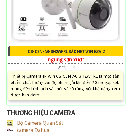
CS-C3N-A0-3H2WFRL SẮC NÉT WIFI EZVIZ
ngung s₫n xu₫t
1,675,000 ₫
Thiết bị Camera IP Wifi CS-C3N-A0-3H2WFRL là một sản
phẩm chất lượng với độ phân giải lên đến 2.0 megapixel,
mang đến hình ảnh sắc nét và rõ ràng. Với khả năng xem
được ban đêm...
THƯƠNG HIỆU CAMERA
Bộ Camera Quan Sát
camera Dahua