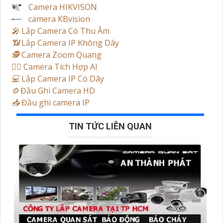
Camera HIKVISON
camera KBvision
️🎤️
Lắp Camera Có Thu Âm
📶
Lắp Camera IP Không Dây
🕵️
Camera Zoom Quang
🧛‍♀️
Camera Tích Hợp AI
💻
Lắp Camera IP Có Dây
⚙️
Đầu Ghi Camera HD
📥
Đầu ghi camera IP
TIN TỨC LIÊN QUAN