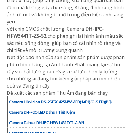
thiết bị này giúp tăng cường khả năng quan sát ban
đêm mà không gây chói sáng, Khẳng định rằng hình
ảnh rõ nét và không bị mờ trong điều kiện ánh sáng
yếu.
Với chip CMOS chất lượng, Camera
DH-IPC-
HFW3441T-ZS-S2
cho phép ghi lại hình ảnh màu sắc
sắc nét, sống động, giúp bạn có cái nhìn rõ ràng và
chi tiết về môi trường xung quanh.
Nét độc đáo hơn của sản phẩm sản phẩm được phân
phối chính hãng tại An Thành Phát, mang lại sự tin
cậy và chất lượng cao. Đây là sự lựa chọn lý tưởng
cho những ai đang tìm kiếm giải pháp an ninh hiệu
quả và đáng tin cậy.
Đề xuất các sản phẩm Thu Âm đang bán chạy
Camera Hikvision DS-2SE7C425MW-AEB(14F1)(O-STD)(P3)
Camera DH-F2C-LED Dahua Tiết Kiệm
Camera Dahua DH-IPC-HFW1431TC1-A-VN