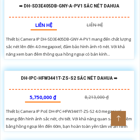
➠ DH-SD3E405DB-GNY-A-PV1 SẮC NÉT DAHUA
LIÊN HỆ
LIÊN HỆ
Thiết bị Camera IP DH-SD3E405DB-GNY-A-PV1 mang đến chất lượng
sắc nét lên đến 4.0 megapixel, đảm bảo hình ảnh rõ nét. Với khả
năng xem ban đêm thông qua hồng ngoại có bán kính...
DH-IPC-HFW3441T-ZS-S2 SẮC NÉT DAHUA ➠
5,750,000 ₫
8,213,000 ₫
Thiết bị Camera IP PoE DH-IPC-HFW3441T-ZS-S2 4.0 megapixel
mang đến hình ảnh sắc nét, chi tiết. Với khả năng quan sát ban đêm
bằng hồng ngoại lên đến 60m, bạn hoàn toàn yên tâm về an ninh