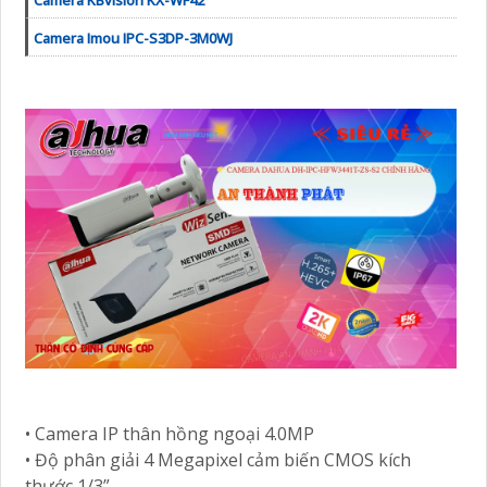
Camera KBvision KX-WF42
Camera Imou IPC-S3DP-3M0WJ
• Camera IP thân hồng ngoại 4.0MP
• Độ phân giải 4 Megapixel cảm biến CMOS kích
thước 1/3”