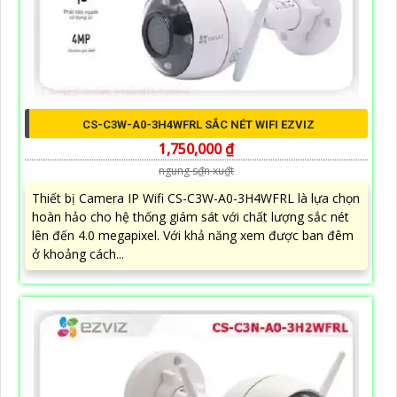
CS-C3W-A0-3H4WFRL SẮC NÉT WIFI EZVIZ
1,750,000 ₫
ngung s₫n xu₫t
Thiết bị Camera IP Wifi CS-C3W-A0-3H4WFRL là lựa chọn
hoàn hảo cho hệ thống giám sát với chất lượng sắc nét
lên đến 4.0 megapixel. Với khả năng xem được ban đêm
ở khoảng cách...