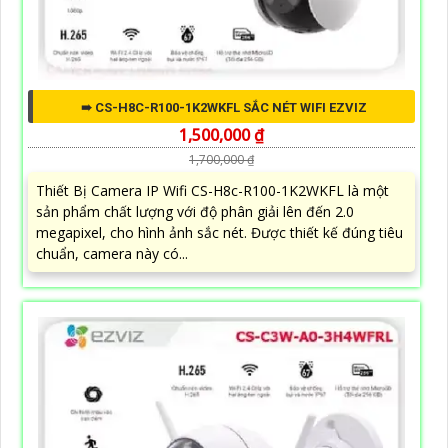
➠ CS-H8C-R100-1K2WKFL SẮC NÉT WIFI EZVIZ
1,500,000 ₫
1,700,000 ₫
Thiết Bị Camera IP Wifi CS-H8c-R100-1K2WKFL là một
sản phẩm chất lượng với độ phân giải lên đến 2.0
megapixel, cho hình ảnh sắc nét. Được thiết kế đúng tiêu
chuẩn, camera này có...