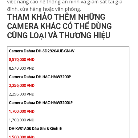
việc nâng cao hệ thống an ninh và giám sát tại gia
đình, cửa hàng hoặc văn phòng.
THAM KHẢO THÊM NHỮNG
CAMERA KHÁC CÓ THỂ DÙNG
CÙNG LOẠI VÀ THƯƠNG HIỆU
Camera Dahua DH-SD29204UE-GN-W
8,570,000 VNĐ
8,570,000 VNĐ
Camera Dahua DH-HAC-HMW3200P
2,256,000 VNĐ
2,256,000 VNĐ
Camera Dahua DH-HAC-HMW3200LP
1,700,000 VNĐ
1,700,000 VNĐ
DH-XVR1A08 Đầu Ghi 8 Kênh ❇
1,500,000 VNĐ