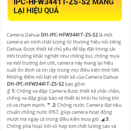
IPC-HFW3441T-ZS-S2
MANG
LẠI HIỆU QUẢ
Camera Dahua
DH-IPC-HFW3441T-ZS-S2
là một
camera an ninh chất lượng từ thương hiệu nổi tiếng
Dahua. Được thiết kế chủ yếu để lắp đặt trong các
môi trường khắc nghiệt như chống bụi, chống mưa
và môi trường ẩm ướt, camera này mang lại hiệu
suất ổn định và tin cậy trong mọi điều kiện thời tiết.
Những điểm nổi bật về thiết kế của Camera Dahua
DH-IPC-HFW3441T-ZS-S2
bao gồm:
∬
1:
Chống va đập: Camera được thiết kế chắc chắn,
chống va đập giúp bảo vệ thiết bị khỏi hư hỏng khi
có va chạm mạnh. 🤵
2:
Chống nước: Camera đạt tiêu
chuẩn chống nước IP67, giúp camera hoạt động
mượt mà ngay cả trong điều kiện mưa gió. ◢
3:
Chống phá hoại: Với vỏ hợp kim chất lượng cao và