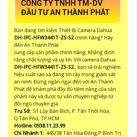
CÔNG TY TNHH TM-DV
ĐẦU TƯ AN THÀNH PHÁT
Bạn đang tìm kiếm Thiết Bị Camera Dahua
DH-IPC-HFW3441T-ZS-S2
chính hãng? Hãy
đến An Thành Phát
cung cấp sản phẩm chính hãng, Khẳng định
rằng chất lượng và uy tín. Với camera Dahua
DH-IPC-HFW3441T-ZS-S2
, bạn sẽ trải nghiệm
hiệu suất cao và đáng tin cậy trong giám sát
an ninh. Đừng ngần ngại đến với An Thành
Phát để khám phá đầy đủ tiềm năng của sản
phẩm này và được tư vấn chuyên nghiệp từ
đội ngũ chuyên gia.
Trụ Sở:
51 Lũy Bán Bích, P. Tân Thới Hòa,
Q.Tân Phú, TP.HCM
Hotline: 0938.11.23.99
Chi Nhánh 1:
445/38 Tân Hòa Đông,P Bình Trị