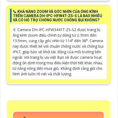
📞 KHẢ NĂNG ZOOM VÀ GÓC NHÌN CỦA ỐNG KÍNH
TRÊN CAMERA DH-IPC-HFW4T-ZS-S LÀ BAO NHIÊU
VÀ CÓ HỖ TRỢ CHỐNG NƯỚC CHỐNG BỤI KHÔNG?
🤙 Camera DH-IPC-HFW3441T-ZS-S2 được trang bị
ống kính zoom điều chỉnh tự động từ 2.7mm đến
13.5mm, cung cấp góc nhìn từ 114° đến 38°. Camera
này được thiết kế với chuẩn chống nước và chống bụi
IP67, giúp bảo vệ khỏi tác động của môi trường bên
ngoài. Với trang bị ưu việt Bạn sẽ được camera hoạt
động ổn định trong mọi điều kiện thời tiết khác nhau,
từ nắng nóng đến mưa gió, Khẳng định rằng giữ cho
hình ảnh luôn rõ nét và chất lượng.