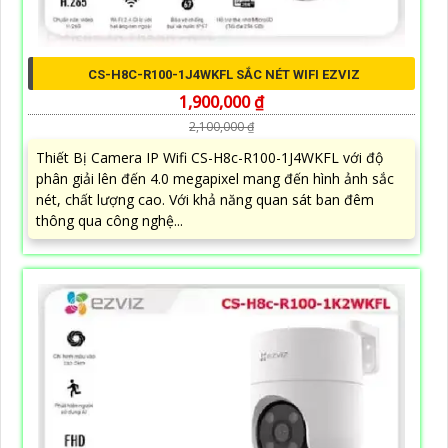
CS-H8C-R100-1J4WKFL SẮC NÉT WIFI EZVIZ
1,900,000 ₫
2,100,000 ₫
Thiết Bị Camera IP Wifi CS-H8c-R100-1J4WKFL với độ
phân giải lên đến 4.0 megapixel mang đến hình ảnh sắc
nét, chất lượng cao. Với khả năng quan sát ban đêm
thông qua công nghệ...