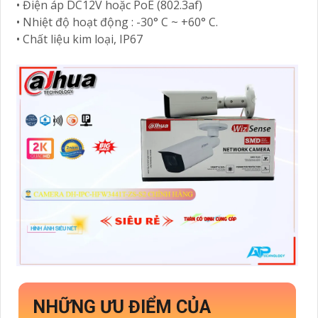
• Điện áp DC12V hoặc PoE (802.3af)
• Nhiệt độ hoạt động : -30° C ~ +60° C.
• Chất liệu kim loại, IP67
NHỮNG ƯU ĐIỂM CỦA