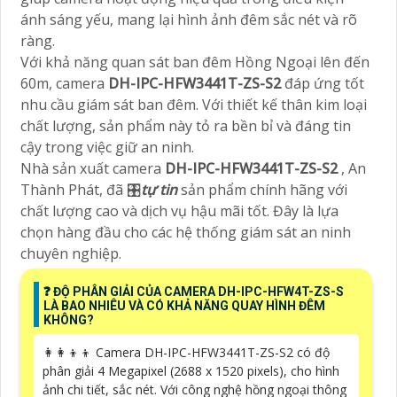
ánh sáng yếu, mang lại hình ảnh đêm sắc nét và rõ
ràng.
Với khả năng quan sát ban đêm Hồng Ngoại lên đến
60m, camera
DH-IPC-HFW3441T-ZS-S2
đáp ứng tốt
nhu cầu giám sát ban đêm. Với thiết kế thân kim loại
chất lượng, sản phẩm này tỏ ra bền bỉ và đáng tin
cậy trong việc giữ an ninh.
Nhà sản xuất camera
DH-IPC-HFW3441T-ZS-S2
, An
Thành Phát, đã 🎛
tự tin
sản phẩm chính hãng với
chất lượng cao và dịch vụ hậu mãi tốt. Đây là lựa
chọn hàng đầu cho các hệ thống giám sát an ninh
chuyên nghiệp.
️❓ ĐỘ PHÂN GIẢI CỦA CAMERA DH-IPC-HFW4T-ZS-S
LÀ BAO NHIÊU VÀ CÓ KHẢ NĂNG QUAY HÌNH ĐÊM
KHÔNG?
👩‍👩‍👦‍👦 Camera DH-IPC-HFW3441T-ZS-S2 có độ
phân giải 4 Megapixel (2688 x 1520 pixels), cho hình
ảnh chi tiết, sắc nét. Với công nghệ hồng ngoại thông