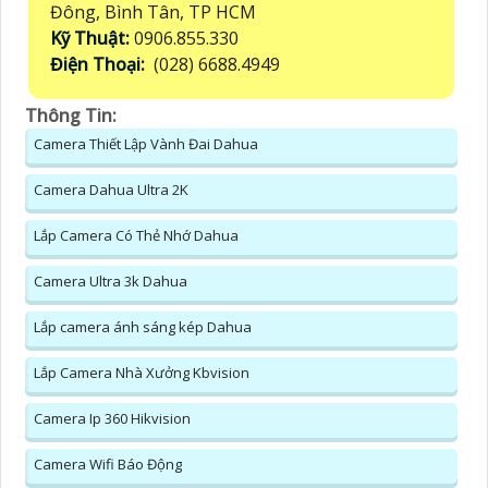
Đông, Bình Tân, TP HCM
Kỹ Thuật:
0906.855.330
Điện Thoại:
(028) 6688.4949
Thông Tin:
Camera Thiết Lập Vành Đai Dahua
Camera Dahua Ultra 2K
Lắp Camera Có Thẻ Nhớ Dahua
Camera Ultra 3k Dahua
Lắp camera ánh sáng kép Dahua
Lắp Camera Nhà Xưởng Kbvision
Camera Ip 360 Hikvision
Camera Wifi Báo Động