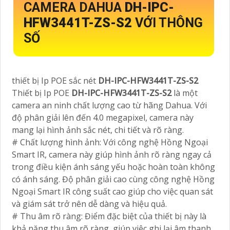
CAMERA DAHUA
DH-IPC-
HFW3441T-ZS-S2
VỚI THÔNG
SỐ
thiết bị Ip POE sắc nét
DH-IPC-HFW3441T-ZS-S2
Thiết bị Ip POE
DH-IPC-HFW3441T-ZS-S2
là một
camera an ninh chất lượng cao từ hãng Dahua. Với
độ phân giải lên đến 4.0 megapixel, camera này
mang lại hình ảnh sắc nét, chi tiết và rõ ràng.
# Chất lượng hình ảnh: Với công nghệ Hồng Ngoại
Smart IR, camera này giúp hình ảnh rõ ràng ngay cả
trong điều kiện ánh sáng yếu hoặc hoàn toàn không
có ánh sáng. Độ phân giải cao cùng công nghệ Hồng
Ngoại Smart IR công suất cao giúp cho việc quan sát
và giám sát trở nên dễ dàng và hiệu quả.
# Thu âm rõ ràng: Điểm đặc biệt của thiết bị này là
khả năng thu âm rõ ràng, giúp việc ghi lại âm thanh