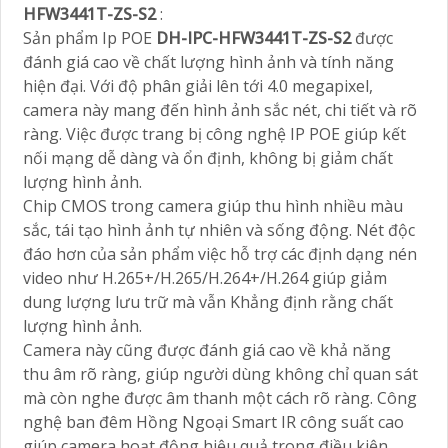
HFW3441T-ZS-S2
:
Sản phẩm Ip POE
DH-IPC-HFW3441T-ZS-S2
được
đánh giá cao về chất lượng hình ảnh và tính năng
hiện đại. Với độ phân giải lên tới 4.0 megapixel,
camera này mang đến hình ảnh sắc nét, chi tiết và rõ
ràng. Việc được trang bị công nghệ IP POE giúp kết
nối mạng dễ dàng và ổn định, không bị giảm chất
lượng hình ảnh.
Chip CMOS trong camera giúp thu hình nhiều màu
sắc, tái tạo hình ảnh tự nhiên và sống động. Nét độc
đáo hơn của sản phẩm việc hỗ trợ các định dạng nén
video như H.265+/H.265/H.264+/H.264 giúp giảm
dung lượng lưu trữ mà vẫn Khẳng định rằng chất
lượng hình ảnh.
Camera này cũng được đánh giá cao về khả năng
thu âm rõ ràng, giúp người dùng không chỉ quan sát
mà còn nghe được âm thanh một cách rõ ràng. Công
nghệ ban đêm Hồng Ngoại Smart IR công suất cao
giúp camera hoạt động hiệu quả trong điều kiện