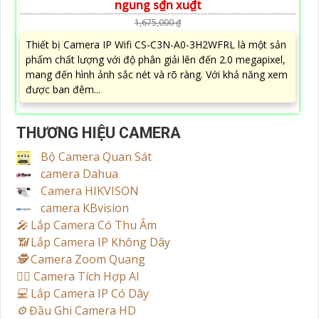
ngung s₫n xu₫t
1,675,000 ₫
Thiết bị Camera IP Wifi CS-C3N-A0-3H2WFRL là một sản
phẩm chất lượng với độ phân giải lên đến 2.0 megapixel,
mang đến hình ảnh sắc nét và rõ ràng. Với khả năng xem
được ban đêm...
THƯƠNG HIỆU CAMERA
Bộ Camera Quan Sát
camera Dahua
Camera HIKVISON
camera KBvision
️🎤️
Lắp Camera Có Thu Âm
📶
Lắp Camera IP Không Dây
🕵️
Camera Zoom Quang
🧛‍♀️
Camera Tích Hợp AI
💻
Lắp Camera IP Có Dây
⚙️
Đầu Ghi Camera HD