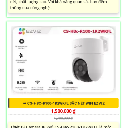
nét, chất lượng cao. Với khả năng quan sát ban đêm
thông qua công nghệ...
➠ CS-H8C-R100-1K2WKFL SẮC NÉT WIFI EZVIZ
1,500,000 ₫
1,700,000 ₫
Thiết Bị Camera IP Wifi CS-H8c-R100-1K2WKFL là một