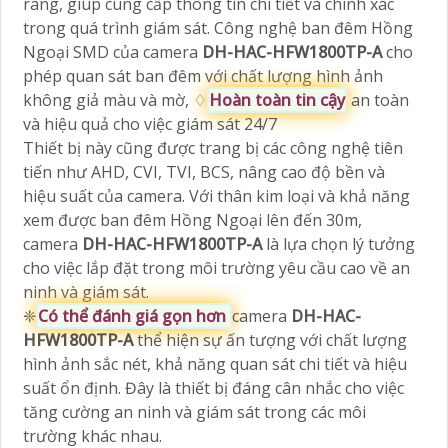
ràng, giúp cung cấp thông tin chi tiết và chính xác
trong quá trình giám sát. Công nghệ ban đêm Hồng
Ngoại SMD của camera
DH-HAC-HFW1800TP-A
cho
phép quan sát ban đêm với chất lượng hình ảnh
không giả màu và mờ, ♢
Hoàn toàn tin cậy
an toàn
và hiệu quả cho việc giám sát 24/7
Thiết bị này cũng được trang bị các công nghệ tiên
tiến như AHD, CVI, TVI, BCS, nâng cao độ bền và
hiệu suất của camera. Với thân kim loại và khả năng
xem được ban đêm Hồng Ngoại lên đến 30m,
camera
DH-HAC-HFW1800TP-A
là lựa chọn lý tưởng
cho việc lắp đặt trong môi trường yêu cầu cao về an
ninh và giám sát.
❈
Có thể đánh giá gọn hơn
camera
DH-HAC-
HFW1800TP-A
thể hiện sự ấn tượng với chất lượng
hình ảnh sắc nét, khả năng quan sát chi tiết và hiệu
suất ổn định. Đây là thiết bị đáng cân nhắc cho việc
tăng cường an ninh và giám sát trong các môi
trường khác nhau.