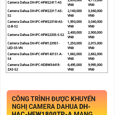
2,650,000
4,115,000
Camera Dahua DH-IPC-HFW2241T-AS
VNĐ
VNĐ
Camera Dahua DH-IPC-HFW2231T-AS-
2,160,000
3,360,000
S2
VNĐ
VNĐ
Camera Dahua DH-IPC-HFW2231M-AS-
1,950,000
3,040,000
I2-B-S2
VNĐ
VNĐ
2,400,000
2,900,000
Camera Dahua DH-IPC-HFW2230S-S-S2
VNĐ
VNĐ
Camera Dahua DH-IPC-HFW1239S1-
1,250,000
2,015,000
LED-S5-VN
VNĐ
VNĐ
Camera Dahua DH-IPC-HFW1431S1-A-
1,662,000
2,662,000
S4
VNĐ
VNĐ
Camera Dahua DH-IPC-HDBW3441R-
6,495,000
9,995,000
ZAS-S2
VNĐ
VNĐ
CÔNG TRÌNH ĐƯỢC KHUYẾN
NGHỊ CAMERA DAHUA
DH-
HAC-HFW1800TP-A
MANG