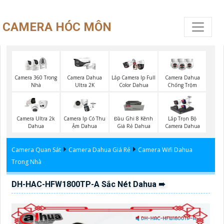
CAMERA HÓC MÔN
Camera 360 Trong
Camera Dahua
Lắp Camera Ip Full
Camera Dahua
Nhà
Ultra 2K
Color Dahua
Chống Trộm
Camera Ultra 2k
Camera Ip Có Thu
Đầu Ghi 8 Kênh
Lắp Trọn Bộ
Dahua
Ậm Dahua
Giá Rẻ Dahua
Camera Dahua
Camera Quan Sát
Camera Dahua Giá Rẻ
Camera Wifi Dahua
Trong Nhà
DH-HAC-HFW1800TP-A Sắc Nét Dahua ➠