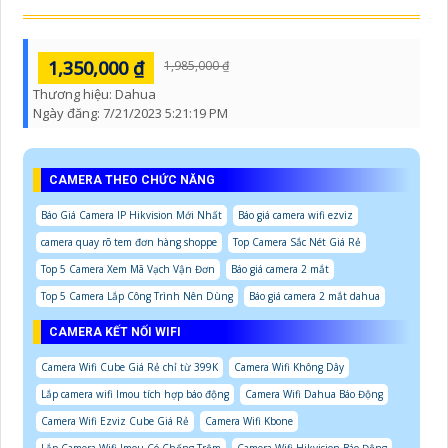
1,350,000 ₫
1,985,000 ₫
Thương hiệu:
Dahua
Ngày đăng:
7/21/2023 5:21:19 PM
CAMERA THEO CHỨC NĂNG
Báo Giá Camera IP Hikvision Mới Nhất
Báo giá camera wifi ezviz
camera quay rõ tem đơn hàng shoppe
Top Camera Sắc Nét Giá Rẻ
Top 5 Camera Xem Mã Vạch Vận Đơn
Báo giá camera 2 mắt
Top 5 Camera Lắp Công Trình Nên Dùng
Báo giá camera 2 mắt dahua
CAMERA KẾT NỐI WIFI
Camera Wifi Cube Giá Rẻ chỉ từ 399K
Camera Wifi Không Dây
Lắp camera wifi Imou tích hợp báo động
Camera Wifi Dahua Báo Động
Camera Wifi Ezviz Cube Giá Rẻ
Camera Wifi Kbone
Lắp Camera Wifi Imou Có Chống Trộm
Camera Wifi Hikvision Báo Động