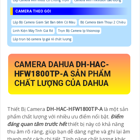
CAMERA THEO GÓI
Lắp Bộ Camera Giám Sát Ban Đêm Có Màu
Bộ Camera Đàm Thoại 2 Chiều
Linh Kiện Máy Tính Giá Rẻ
Trọn Bộ Camera Ip Visioncop
Lắp trọn bộ camera Ip giá rẻ chất lượng
CAMERA DAHUA
DH-HAC-
HFW1800TP-A
SẢN PHẨM
CHẤT LƯỢNG CỦA DAHUA
Thiết Bị Camera
DH-HAC-HFW1800TP-A
là một sản
phẩm chất lượng với nhiều ưu điểm nổi bật.
Điểm
đáng quan tâm trước hết
thiết bị này có khả năng
thu âm rõ ràng, giúp bạn dễ dàng nghe và ghi lại âm
thanh một cách chi tiết. Tính năng chất lượng khác