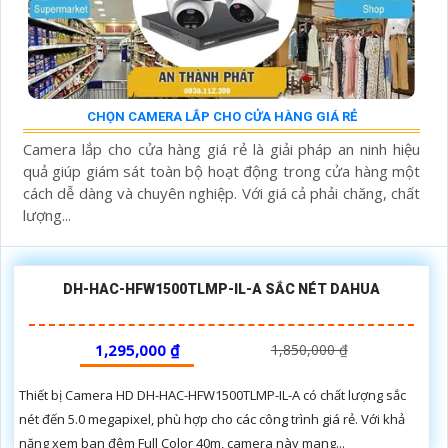
CHỌN CAMERA LẮP CHO CỬA HÀNG GIÁ RẺ
Camera lắp cho cửa hàng giá rẻ là giải pháp an ninh hiệu
quả giúp giám sát toàn bộ hoạt động trong cửa hàng một
cách dễ dàng và chuyên nghiệp. Với giá cả phải chăng, chất
lượng...
DH-HAC-HFW1500TLMP-IL-A SẮC NÉT DAHUA
1,295,000 ₫
1,850,000 ₫
Thiết bị Camera HD DH-HAC-HFW1500TLMP-IL-A có chất lượng sắc
nét đến 5.0 megapixel, phù hợp cho các công trình giá rẻ. Với khả
năng xem ban đêm Full Color 40m, camera này mang...