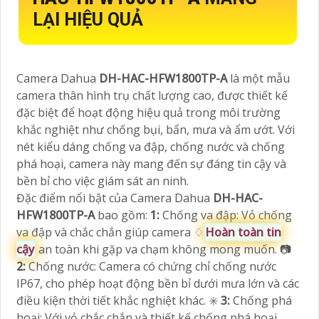
LẠI HIỆU QUẢ
Camera Dahua
DH-HAC-HFW1800TP-A
là một mẫu
camera thân hình trụ chất lượng cao, được thiết kế
đặc biệt để hoạt động hiệu quả trong môi trường
khắc nghiệt như chống bụi, bẩn, mưa và ẩm ướt. Với
nét kiểu dáng chống va đập, chống nước và chống
phá hoại, camera này mang đến sự đáng tin cậy và
bền bỉ cho việc giám sát an ninh.
Đặc điểm nổi bật của Camera Dahua
DH-HAC-
HFW1800TP-A
bao gồm:
1:
Chống va đập: Vỏ chống
va đập và chắc chắn giúp camera ♢
Hoàn toàn tin
cậy
an toàn khi gặp va chạm không mong muốn. 📷
2:
Chống nước: Camera có chứng chỉ chống nước
IP67, cho phép hoạt động bền bỉ dưới mưa lớn và các
điều kiện thời tiết khắc nghiệt khác. ✳️
3:
Chống phá
hoại: Với vỏ chắc chắn và thiết kế chống phá hoại,