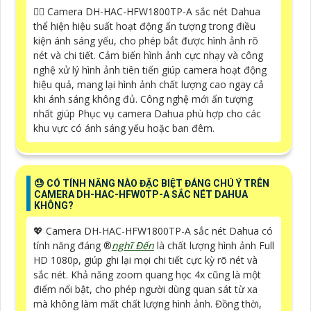
❤️‍💋‍ Camera DH-HAC-HFW1800TP-A sắc nét Dahua
thể hiện hiệu suất hoạt động ấn tượng trong điều
kiện ánh sáng yếu, cho phép bắt được hình ảnh rõ
nét và chi tiết. Cảm biến hình ảnh cực nhạy và công
nghệ xử lý hình ảnh tiên tiến giúp camera hoạt động
hiệu quả, mang lại hình ảnh chất lượng cao ngay cả
khi ánh sáng không đủ. Công nghệ mới ấn tượng
nhất giúp Phục vụ camera Dahua phù hợp cho các
khu vực có ánh sáng yếu hoặc ban đêm.
😓 CÓ TÍNH NĂNG NÀO ĐẶC BIỆT ĐÁNG CHÚ Ý TRÊN
CAMERA DH-HAC-HFW0TP-A SẮC NÉT DAHUA
KHÔNG?
💖 Camera DH-HAC-HFW1800TP-A sắc nét Dahua có
tính năng đáng ®️
nghĩ Đến
là chất lượng hình ảnh Full
HD 1080p, giúp ghi lại mọi chi tiết cực kỳ rõ nét và
sắc nét. Khả năng zoom quang học 4x cũng là một
điểm nổi bật, cho phép người dùng quan sát từ xa
mà không làm mất chất lượng hình ảnh. Đồng thời,