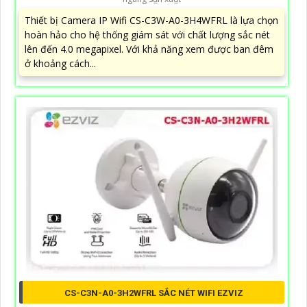
Thiết bị Camera IP Wifi CS-C3W-A0-3H4WFRL là lựa chọn
hoàn hảo cho hệ thống giám sát với chất lượng sắc nét
lên đến 4.0 megapixel. Với khả năng xem được ban đêm
ở khoảng cách...
CS-C3N-A0-3H2WFRL SẮC NÉT WIFI EZVIZ