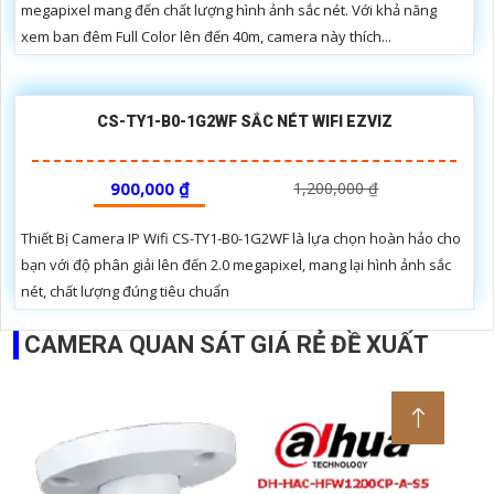
megapixel mang đến chất lượng hình ảnh sắc nét. Với khả năng
xem ban đêm Full Color lên đến 40m, camera này thích...
CS-TY1-B0-1G2WF SẮC NÉT WIFI EZVIZ
900,000 ₫
1,200,000 ₫
Thiết Bị Camera IP Wifi CS-TY1-B0-1G2WF là lựa chọn hoàn hảo cho
bạn với độ phân giải lên đến 2.0 megapixel, mang lại hình ảnh sắc
nét, chất lượng đúng tiêu chuẩn
CAMERA QUAN SÁT GIÁ RẺ ĐỀ XUẤT