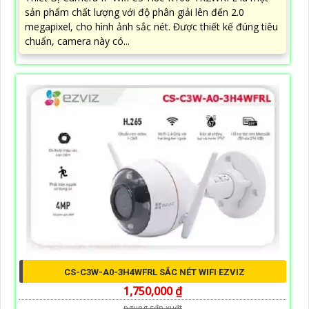
sản phẩm chất lượng với độ phân giải lên đến 2.0
megapixel, cho hình ảnh sắc nét. Được thiết kế đúng tiêu
chuẩn, camera này có...
CS-C3W-A0-3H4WFRL SẮC NÉT WIFI EZVIZ
1,750,000 ₫
ngung s₫n xu₫t