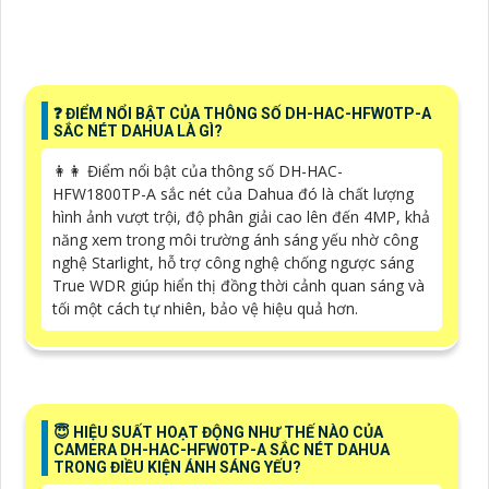
️❓ ĐIỂM NỔI BẬT CỦA THÔNG SỐ DH-HAC-HFW0TP-A
SẮC NÉT DAHUA LÀ GÌ?
️👩‍👩 Điểm nổi bật của thông số DH-HAC-
HFW1800TP-A sắc nét của Dahua đó là chất lượng
hình ảnh vượt trội, độ phân giải cao lên đến 4MP, khả
năng xem trong môi trường ánh sáng yếu nhờ công
nghệ Starlight, hỗ trợ công nghệ chống ngược sáng
True WDR giúp hiển thị đồng thời cảnh quan sáng và
tối một cách tự nhiên, bảo vệ hiệu quả hơn.
😇 HIỆU SUẤT HOẠT ĐỘNG NHƯ THẾ NÀO CỦA
CAMERA DH-HAC-HFW0TP-A SẮC NÉT DAHUA
TRONG ĐIỀU KIỆN ÁNH SÁNG YẾU?