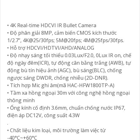
• 4K Real-time HDCVI IR Bullet Camera
• Độ phân giải 8MP, cảm biến CMOS kích thước
1/2.7”, 4K@25/30fps; 5M@20fps; 4M@25fps/30fps.
• Hỗ trợ HDCVI/HDTVI/AHD/ANALOG
• Độ nhạy sáng tối thiểu 0.03Lux/F2.0, 0Lux IR on, chế
độ ngày đêm(ICR), tự động cân bằng trắng (AWB), tự
động bù tín hiệu ảnh (AGC), bù sáng(BLC), chống
ngược sáng DWDR, chống nhiễu (2D-DNR).
• Tích hợp Mic ghi âm(mã HAC-HFW1800TP-A)
• Tầm xa hồng ngoại 30m với công nghệ hồng ngoại
thông minh
• Ống kính cố định 3.6mm, chuẩn chống nước IP67,
điện áp DC12V, công suất 4.3W
.
• Chất liệu kim loại, môi trường làm việc từ
-40°C~+60°C