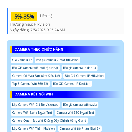
5%-35%
Liên Hệ
Thương hiệu:
Hikvision
Ngày đăng:
7/5/2025 9:35:24 AM
CAMERA THEO CHỨC NĂNG
Gía Camera IP
Báo giá camera 2 mắt hikvision
Báo Giá camera wifi mới cập nhật
Báo giá camera ip dahua
Camera Có Màu Ban Đêm Siêu Nét
Báo Giá Camera IP Hikvision
Top 5 Camera Wifi 360 Tốt
Báo Giá Camera IP Kbvision
CAMERA KẾT NỐI WIFI
Lắp Camera Wifi Giá Rẻ Visioncop
Báo giá camera wifi ezviz
Camera Wifi Ezviz Ngoài Trời
Camera Wifi 360 Ngoài Trời
Camera Quan Sát Wifi Không Dây Chính Hãng Giá rẻ
Lắp Camera Wifi Thân Kbvision
Camera Wifi Độ Phân Giải 2K