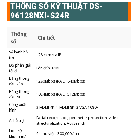
THÔNG SỐ KỸ THUẬT DS-
96128NXI-S24R
Thông
Chi tiết
số
Số kênh hỗ
128 camera IP
trợ
Độ phân giải
Lên đến 32MP
tối đa
Băng thông
1280Mbps (RAID: 640Mbps)
đầu vào
Băng thông
1024Mbps (RAID: 512Mbps)
đầu ra
Cổng xuất
3 HDMI 4K, 1 HDMI 8K, 2 VGA 1080P
hình
Facial recognition, perimeter protection, video
AI hỗ trợ
structuralization, AcuSearch
Lưu trữ
64 thư viện, 300,000 ảnh
khuôn mặt