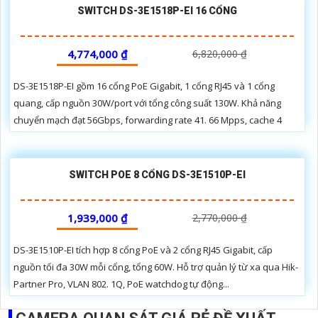
SWITCH DS-3E1518P-EI 16 CỔNG
4,774,000 ₫
6,820,000 ₫
DS-3E1518P-EI gồm 16 cổng PoE Gigabit, 1 cổng RJ45 và 1 cổng
quang, cấp nguồn 30W/port với tổng công suất 130W. Khả năng
chuyển mạch đạt 56Gbps, forwarding rate 41. 66 Mpps, cache 4
SWITCH POE 8 CỔNG DS-3E1510P-EI
1,939,000 ₫
2,770,000 ₫
DS-3E1510P-EI tích hợp 8 cổng PoE và 2 cổng RJ45 Gigabit, cấp
nguồn tối đa 30W mỗi cổng, tổng 60W. Hỗ trợ quản lý từ xa qua Hik-
Partner Pro, VLAN 802. 1Q, PoE watchdog tự động...