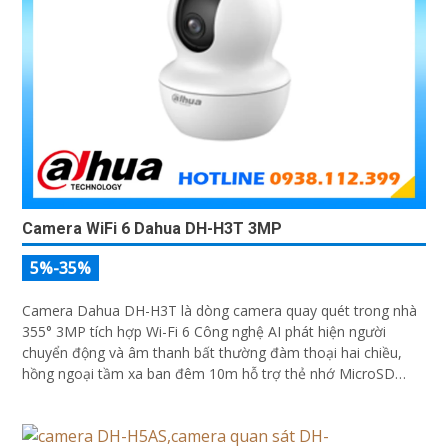
Camera WiFi 6 Dahua DH-H3T 3MP
5%-35%
Camera Dahua DH-H3T là dòng camera quay quét trong nhà
355° 3MP tích hợp Wi-Fi 6 Công nghệ AI phát hiện người
chuyển động và âm thanh bất thường đàm thoại hai chiều,
hồng ngoại tầm xa ban đêm 10m hỗ trợ thẻ nhớ MicroSD
256GB ONVIF và điều khiển từ xa qua ứng dụng DMSS