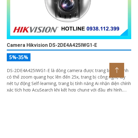
Camera Hikvision DS-2DE4A425IWG1-E
5%-35%
DS-2DE4A425IWG1-E là dòng camera được trang bị ống kính
có thể zoom quang học lên đến 25x, trang bị công nghệ lấy
nét tự động Self-learning, trang bị tính năng Ai nhận diện chính
xác tích hợp AcuSearch khi kết hợp chung với đầu ghi hình,
nhìn ban đêm bằng hồng ngoại 50m