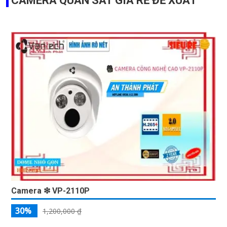
CAMERA QUAN SÁT GIÁ RẺ ĐỀ XUẤT
Camera ❇ VP-2110P
30%
1,200,000 ₫