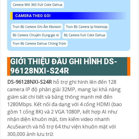
Camera Wifi 360 Full Color Dahua
CAMERA THEO GÓI
Trọn Bộ Camera Ghi Âm Kbvision
Trọn Bộ Camera Ip Visioncop
Bộ Camera Chuyên Dụng giá rẻ
Bộ Camera Full Color Dahua
Trọn Bộ Camera Dahua Chống Trộm
GIỚI THIỆU ĐẦU GHI HÌNH DS-
96128NXI-S24R
DS-96128NXI-S24R
hỗ trợ ghi hình lên đến 128
camera IP độ phân giải 32MP, mang lại khả năng
giám sát chi tiết và băng thông mạnh mẽ đến
1280Mbps. Kết nối đa dạng với 4 cổng HDMI (bao
gồm 1 cổng 8K) và 2 VGA 1080P, kết hợp AI như
nhận diện khuôn mặt, tìm kiếm video nhanh
AcuSearch và hỗ trợ 64 thư viện khuôn mặt với
300,000 ảnh lưu trữ.