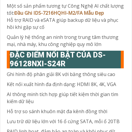
Một số sản phẩm tương tự Công Nghệ AI chất lượng
tốt:
Đầu Ghi IDS-7216HQHI-M2/FA Mẫu Đẹp
Hỗ trợ RAID và eSATA giúp backup dữ liệu và phục
hồi khi gặp sự cố
Quản lý hệ thống an ninh trong trung tâm thương
mại, nhà máy, khu công nghiệp quy mô lớn
ĐẶC ĐIỂM NỔI BẬT CỦA DS-
96128NXI-S24R
Ghi hình độ phân giải 8K với băng thông siêu cao
Kết nối xuất hình đa định dạng: HDMI 8K, 4K, VGA
AI thông minh tích hợp giúp tiết kiệm thời gian tìm
kiếm dữ liệu
Hỗ trợ so sánh khuôn mặt đa kênh đồng thời
Lưu trữ dữ liệu lớn với 16 ổ cứng SATA, mỗi ổ 20TB
RAID linh hoạt, đảm bảo an toàn và khôi phục dữ