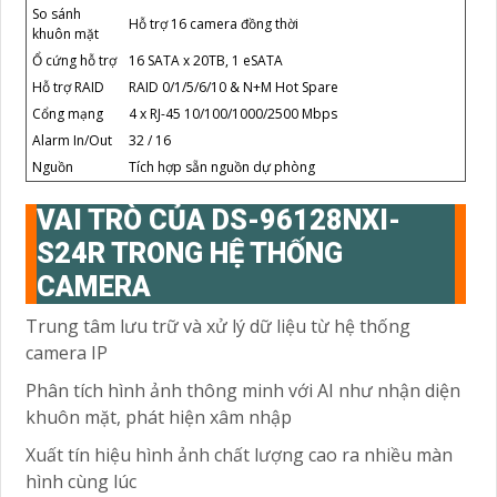
So sánh
Hỗ trợ 16 camera đồng thời
khuôn mặt
Ổ cứng hỗ trợ
16 SATA x 20TB, 1 eSATA
Hỗ trợ RAID
RAID 0/1/5/6/10 & N+M Hot Spare
Cổng mạng
4 x RJ-45 10/100/1000/2500 Mbps
Alarm In/Out
32 / 16
Nguồn
Tích hợp sẵn nguồn dự phòng
VAI TRÒ CỦA DS-96128NXI-
S24R TRONG HỆ THỐNG
CAMERA
Trung tâm lưu trữ và xử lý dữ liệu từ hệ thống
camera IP
Phân tích hình ảnh thông minh với AI như nhận diện
khuôn mặt, phát hiện xâm nhập
Xuất tín hiệu hình ảnh chất lượng cao ra nhiều màn
hình cùng lúc