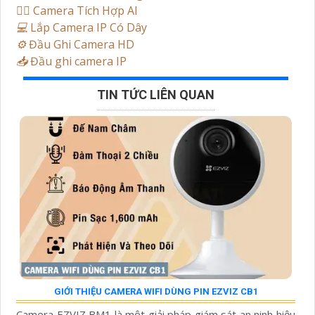
🧛‍♀️
Camera Tích Hợp AI
💻
Lắp Camera IP Có Dây
⚙️
Đầu Ghi Camera HD
📥
Đầu ghi camera IP
TIN TỨC LIÊN QUAN
GIỚI THIỆU CAMERA WIFI DÙNG PIN EZVIZ CB1
Camera EZVIZ BM1 là một giải pháp giám sát an ninh hiệu