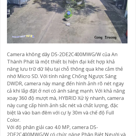
Camera không dây DS-2DE2C400MWG/W của An
Thành Phát là một thiết bị hiện đại kết hợp khả
năng lưu trữ dữ liệu tại chỗ thông qua khe cắm thẻ
nhớ Micro SD. Với tính năng Chống Ngược Sáng
DWDR, camera này mang đến hình ảnh rõ nét ngay
cả khi lắp đặt ở nơi có ánh sáng mạnh. Với khả năng
xoay 360 độ mượt mà, HYBRID Xử lý nhanh, camera
này cung cấp hình ảnh sắc nét và chất lượng, đặc
biệt là vào ban đêm với cự ly 30m và chế độ Full
Color.
Với độ phân giải cao 4.0 MP, camera DS-
2DE2C400MWG/W có chức năng Phân Biệt Người và