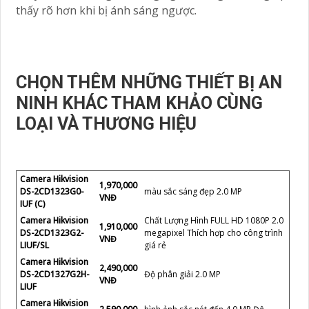
thấy rõ hơn khi bị ánh sáng ngược.
CHỌN THÊM NHỮNG THIẾT BỊ AN
NINH KHÁC THAM KHẢO CÙNG
LOẠI VÀ THƯƠNG HIỆU
Camera Hikvision
1,970,000
DS-2CD1323G0-
màu sắc sáng đẹp 2.0 MP
VNĐ
IUF (C)
Camera Hikvision
Chất Lượng Hình FULL HD 1080P 2.0
1,910,000
DS-2CD1323G2-
megapixel Thích hợp cho công trình
VNĐ
LIUF/SL
giá rẻ
Camera Hikvision
2,490,000
DS-2CD1327G2H-
Độ phân giải 2.0 MP
VNĐ
LIUF
Camera Hikvision