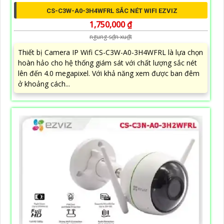
CS-C3W-A0-3H4WFRL SẮC NÉT WIFI EZVIZ
1,750,000 ₫
ngung s₫n xu₫t
Thiết bị Camera IP Wifi CS-C3W-A0-3H4WFRL là lựa chọn
hoàn hảo cho hệ thống giám sát với chất lượng sắc nét
lên đến 4.0 megapixel. Với khả năng xem được ban đêm
ở khoảng cách...