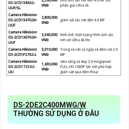
2,590,000
hình ảnh sắc nét đến 4.0 MP Độ
DS-2CD1343G2-
VNĐ
phân giải Ultra 2k
LIUF/SL
Camera Hikvision
2,800,000
DS-2CD1347G2H-
giám sát sắc nét đến 4.0 MP
VNĐ
LIUF
Camera Hikvision
3,340,000
hình ảnh chất lượng Hình ảnh sắc
DS-2CD1367G2H-
VNĐ
nét với Ultra 4k lite
LIUF
Camera Hikvision
3,310,000
Trong và nét cả ngày và đêm với 2.0
DS-2CD1P27G2-L
VNĐ
MP
Camera Hikvision
siêu sáng và đẹp 2.0 megapixel
1,430,000
DS-2CD1T21G2-
FULL HD 1080P Sắc nét phù hợp
VNĐ
LIU
giám sát qua điện thoại
DS-2DE2C400MWG/W
THƯỜNG SỬ DỤNG Ở ĐÂU