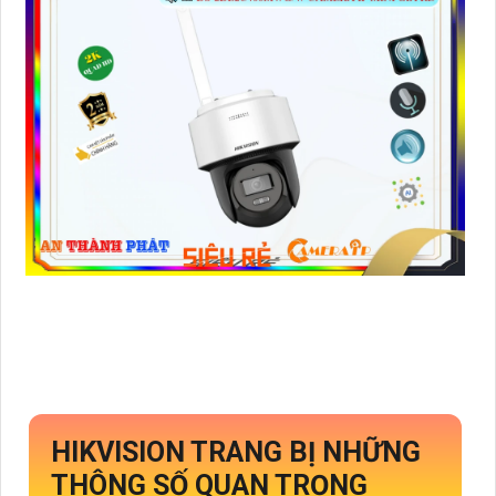
HIKVISION TRANG BỊ NHỮNG
THÔNG SỐ QUAN TRỌNG