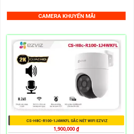
CAMERA KHUYẾN MÃI
CS-H8C-R100-1J4WKFL SẮC NÉT WIFI EZVIZ
1,900,000 ₫