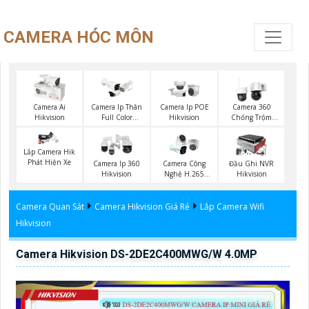
CAMERA HÓC MÔN
Camera Ai
Camera Ip Thân
Camera Ip POE
Camera 360
Hikvision
Full Color
Hikvision
Chống Trộm
Hikvision
Hikvision
Lắp Camera Hik
Phát Hiện Xe
Camera Ip 360
Camera Công
Đầu Ghi NVR
Hikvision
Nghệ H.265
Hikvision
Hikvision
Camera Quan Sát
Camera Hikvision Giá Rẻ
Lắp Camera Wifi
Hikvision
Camera Hikvision DS-2DE2C400MWG/W 4.0MP