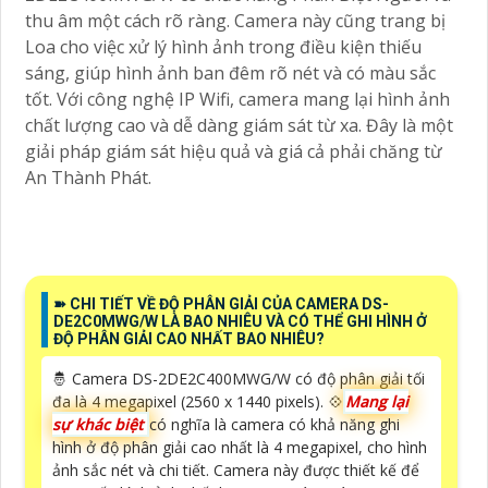
thu âm một cách rõ ràng. Camera này cũng trang bị
Loa cho việc xử lý hình ảnh trong điều kiện thiếu
sáng, giúp hình ảnh ban đêm rõ nét và có màu sắc
tốt. Với công nghệ IP Wifi, camera mang lại hình ảnh
chất lượng cao và dễ dàng giám sát từ xa. Đây là một
giải pháp giám sát hiệu quả và giá cả phải chăng từ
An Thành Phát.
➽ CHI TIẾT VỀ ĐỘ PHÂN GIẢI CỦA CAMERA DS-
DE2C0MWG/W LÀ BAO NHIÊU VÀ CÓ THỂ GHI HÌNH Ở
ĐỘ PHÂN GIẢI CAO NHẤT BAO NHIÊU?
🤴 Camera DS-2DE2C400MWG/W có độ phân giải tối
đa là 4 megapixel (2560 x 1440 pixels). 💠
Mang lại
sự khác biệt
có nghĩa là camera có khả năng ghi
hình ở độ phân giải cao nhất là 4 megapixel, cho hình
ảnh sắc nét và chi tiết. Camera này được thiết kế để