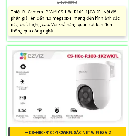
2,100,000 ₫
Thiết Bị Camera IP Wifi CS-H8c-R100-1J4WKFL với độ
phân giải lên đến 4.0 megapixel mang đến hình ảnh sắc
nét, chất lượng cao. Với khả năng quan sát ban đêm
thông qua công nghệ...
➠ CS-H8C-R100-1K2WKFL SẮC NÉT WIFI EZVIZ