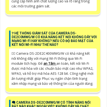
cung cấp hình ảnh chất lượng cao và rõ ràng trong
các môi trường giám sát.
❔ HỆ THỐNG GIÁM SÁT CỦA CAMERA DS-
DE2C0MWG/W CÓ KHẢ NĂNG KẾT NỐI KHÔNG DÂY VỚI
MẠNG WI-FI HAY KHÔNG? NẾU CÓ ĐỘ BẢO MẬT CỦA
KẾT NỐI WI-FI NHƯ THẾ NÀO?
🙆‍♀️ Camera DS-2DE2C400MWG/W có khả năng kết
nối không dây với mạng Wi-Fi thông qua Wi-Fi
module tích hợp. Để
an Tâm
an toàn, kết nối Wi-Fi
được mã hóa với các chuẩn bảo mật cao như WPA2,
WPA3, và hỗ trợ mã hóa AES-128 bit. Công nghệ mới
ấn tượng nhất giúp Phục vụ ngăn chặn tình trạng
xâm nhập mạng và bảo vệ thông tin của người dùng.
🗨️ CAMERA DS-DE2C0MWG/W CÓ TÍNH NĂNG NỔI
BẬT NÀO KHÁC NGOÀI VIỆC KHÔNG DÂY VÀ CHẤT