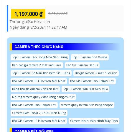
1,197,000 ₫
1,710,000 ₫
Thương hiệu:
Hikvision
Ngày đăng:
8/2/2024 11:32:17 AM
CAMERA THEO CHỨC NĂNG
Top 5 Camera Lắp Trong Nhà Nên Dùng
Top 5 Camera nhà Xưởng
Bản báo giá camera 2 mắt imou mới
Báo Giá Camera Dahua
Top 5 Camera Có Màu Ban Đêm Siêu Sáng
Báo giá camera 2 mắt hikvision
Báo Giá Camera IP Hikvision Mới Nhất
Báo Giá Camera Imou Ngoài Trời
Bảng báo giá camera kbvision mới
Top 5 Camera Wifi 360 Nên Mua
Những camera quay video đóng hàng chi tiết
Báo Giá Camera Imou Ngoài Trời
camera quay rõ tem đơn hàng shoppe
Camera Đàm Thoại 2 Chiều Nên Dùng
Báo Giá Camera IP Hikvision Mới Nhất
Camera Nhìn Màn Hình Máy Tính
CAMERA KẾT NỐI WIFI