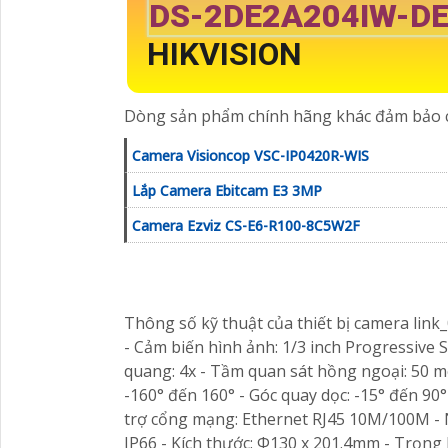
DS-2DE2A204IW-DE
HIKVISION
Dòng sản phẩm chính hãng khác đảm bảo c
Camera Visioncop VSC-IP0420R-WIS
Lắp Camera Ebitcam E3 3MP
Camera Ezviz CS-E6-R100-8C5W2F
Thông số kỹ thuật của thiết bị camera link
- Cảm biến hình ảnh: 1/3 inch Progressive 
quang: 4x - Tầm quan sát hồng ngoại: 50 m
-160° đến 160° - Góc quay dọc: -15° đến 9
trợ cổng mạng: Ethernet RJ45 10M/100M - 
IP66 - Kích thước: Φ130 x 201.4mm - Trọng