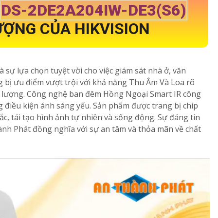
DS-2DE2A204IW-DE3(S6)
ỢNG CỦA HIKVISION
à sự lựa chọn tuyệt vời cho việc giám sát nhà ở, văn
 bị ưu điểm vượt trội với khả năng Thu Âm Và Loa rõ
t lượng. Công nghệ ban đêm Hồng Ngoại Smart IR công
g điều kiện ánh sáng yếu. Sản phẩm được trang bị chip
c, tái tạo hình ảnh tự nhiên và sống động. Sự đáng tin
ành Phát đồng nghĩa với sự an tâm và thỏa mãn về chất