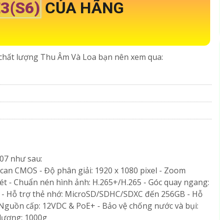
3(S6)
CỦA HÃNG
hất lượng Thu Âm Và Loa bạn nên xem qua:
_07 như sau:
Scan CMOS - Độ phân giải: 1920 x 1080 pixel - Zoom
ét - Chuẩn nén hình ảnh: H.265+/H.265 - Góc quay ngang:
0° - Hỗ trợ thẻ nhớ: MicroSD/SDHC/SDXC đến 256GB - Hỗ
Nguồn cấp: 12VDC & PoE+ - Bảo vệ chống nước và bụi:
 lượng: 1000g