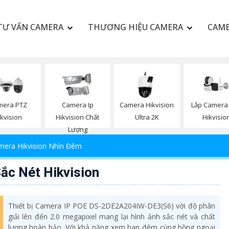
TƯ VẤN CAMERA
THƯƠNG HIỆU CAMERA
CAME
Lắp Camera 
mera PTZ
Camera Ip
Camera Hikvision
Hikvisio
ikvision
Hikvision Chất
Ultra 2K
Lượng
mera Hikvision Nhìn Đêm
c Nét Hikvision
Thiết bị Camera IP POE DS-2DE2A204IW-DE3(S6) với độ phân
giải lên đến 2.0 megapixel mang lại hình ảnh sắc nét và chất
lượng hoàn hảo. Với khả năng xem ban đêm cùng hồng ngoại