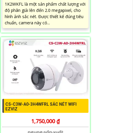
1K2WKFL là một sản phẩm chất lượng với
độ phân giải lên đến 2.0 megapixel, cho
hình ảnh sắc nét. Được thiết kế đúng tiêu
chuẩn, camera này có...
CS-C3W-A0-3H4WFRL SẮC NÉT WIFI
EZVIZ
1,750,000 ₫
ngung s₫n xu₫t