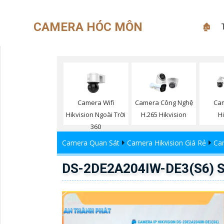
CAMERA HÓC MÔN
🏚
Camera Wifi
Camera Công Nghệ
Ca
Hikvision Ngoài Trời
H.265 Hikvision
H
360
Camera Quan Sát
Camera Hikvision Giá Rẻ
Ca
DS-2DE2A204IW-DE3(S6) Sắ