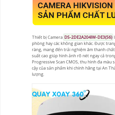
CAMERA HIKVISION
SẢN PHẨM CHẤT LƯ
Thiết bị Camera
DS-2DE2A204IW-DE3(S6)
l
phòng hay các không gian khác. Được trang
ràng, mang đến trải nghiệm âm thanh chấ
suất cao giúp hình ảnh rõ nét ngay cả tron
Progressive Scan CMOS, thu hình đa màu sắ
cậy của sản phẩm khi chính hãng tại An Th
lượng.