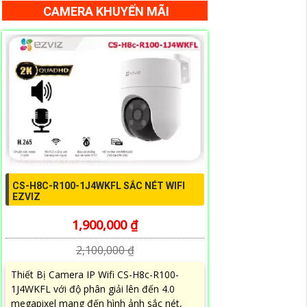
CAMERA KHUYẾN MÃI
CS-H8C-R100-1J4WKFL SẮC NÉT WIFI
EZVIZ
1,900,000 ₫
2,100,000 ₫
Thiết Bị Camera IP Wifi CS-H8c-R100-
1J4WKFL với độ phân giải lên đến 4.0
megapixel mang đến hình ảnh sắc nét,