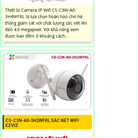
Thiết bị Camera IP Wifi CS-C3W-A0-
3H4WFRL là lựa chọn hoàn hảo cho hệ
thống giám sát với chất lượng sắc nét lên
đến 4.0 megapixel. Với khả năng xem
được ban đêm ở khoảng cách...
CS-C3N-A0-3H2WFRL SẮC NÉT WIFI
EZVIZ
ngung s₫n xu₫t