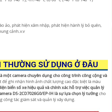
o ảo, phát hiện xâm nhập, phát hiện hành lý bỏ quên,
hung cảnh..v.v
H
THƯỜNG SỬ DỤNG Ở ĐÂU
à một camera chuyên dụng cho công trình công cộng và
t để ghi nhận hình ảnh chất lượng cao đặc biệt là màu
ện biển số xe hiệu quả và chính xác hỗ trợ việc quản lý
amera DS-2CD7026G0/EP-IH là sự lựa chọn lý tưởng
cho
g công tác giám sát và quản lý xây dựng.