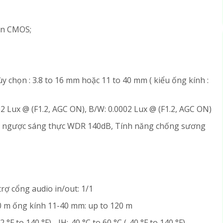
can CMOS;
y chọn : 3.8 to 16 mm hoặc 11 to 40 mm ( kiểu ống kính :
002 Lux @ (F1.2, AGC ON), B/W: 0.0002 Lux @ (F1.2, AGC ON)
g ngược sáng thực WDR 140dB, Tính năng chống sương
trợ cổng audio in/out: 1/1
0 m ống kính 11-40 mm: up to 120 m
 °F to 140 °F), -IH:-40 °C to 60 °C (-40 °F to 140 °F)