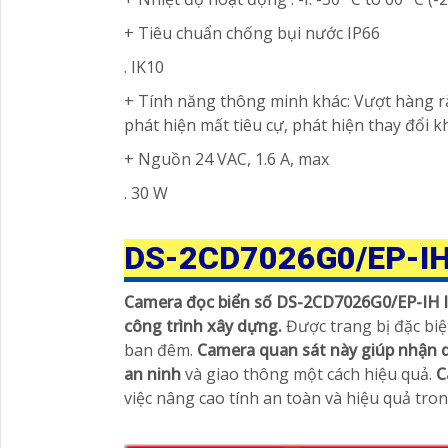
+ Tiêu chuẩn chống bụi nước IP66
. IK10
+ Tính năng thông minh khác: Vượt hàng rà
phát hiện mất tiêu cự, phát hiện thay đổi k
+ Nguồn 24 VAC, 1.6 A, max
. 30 W
DS-2CD7026G0/EP-I
Camera đọc biển số DS-2CD7026G0/EP-IH l
công trình xây dựng.
Được trang bị đặc biệ
ban đêm.
Camera quan sát này giúp nhận di
an ninh
và giao thông một cách hiệu quả.
C
việc nâng cao tính an toàn và hiệu quả tron