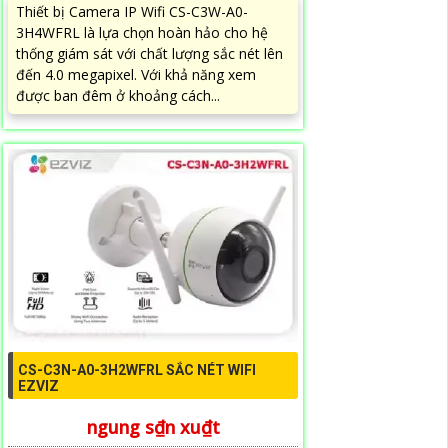
Thiết bị Camera IP Wifi CS-C3W-A0-
3H4WFRL là lựa chọn hoàn hảo cho hệ
thống giám sát với chất lượng sắc nét lên
đến 4.0 megapixel. Với khả năng xem
được ban đêm ở khoảng cách...
CS-C3N-A0-3H2WFRL SẮC NÉT WIFI
EZVIZ
ngung s₫n xu₫t