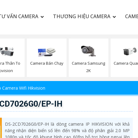
TƯ VẤN CAMERA
THƯƠNG HIỆU CAMERA
CAME
Camera Samsung
Camera Qua
ra Thân To
Camera Bán Chạy
2K
bvision
 Camera Wifi Hikvision
2CD7026G0/EP-IH
DS-2CD7026G0/EP-IH là dòng camera IP HIKVISION với khả
năng nhận diện biển số lên đến 98% và độ phân giải 2.0 MP
1080p và tốc độ khung hình cao 60fps,hỗ trợ hồng ngoại lên