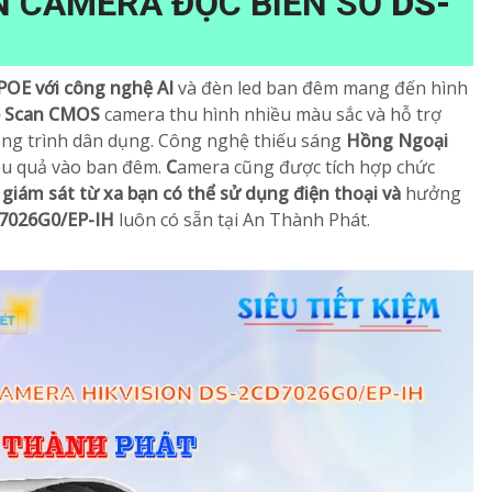
IN CAMERA ĐỌC BIỂN SỐ
DS-
POE với công nghệ AI
và đèn led ban đêm mang đến hình
e Scan CMOS
camera thu hình nhiều màu sắc và hỗ trợ
ông trình dân dụng. Công nghệ thiếu sáng
Hồng Ngoại
ệu quả vào ban đêm.
C
amera cũng được tích hợp chức
 giám sát từ xa bạn có thể sử dụng điện thoại và
hưởng
7026G0/EP-IH
luôn có sẵn tại An Thành Phát.