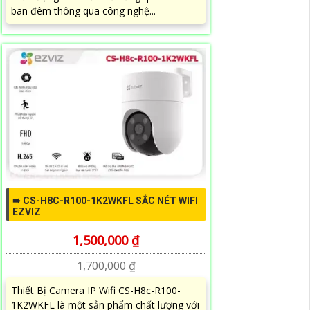
ban đêm thông qua công nghệ...
➠ CS-H8C-R100-1K2WKFL SẮC NÉT WIFI
EZVIZ
1,500,000 ₫
1,700,000 ₫
Thiết Bị Camera IP Wifi CS-H8c-R100-
1K2WKFL là một sản phẩm chất lượng với