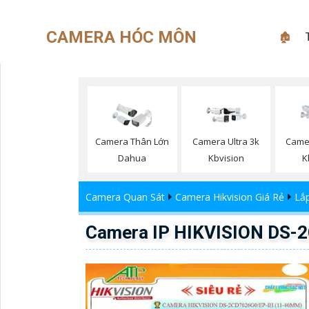
CAMERA HÓC MÔN
🏚
Camera Thân Lớn
Camera Ultra 3k
Came
Dahua
Kbvision
K
Camera Quan Sát
Camera Hikvision Giá Rẻ
Lắp
Camera IP HIKVISION DS-