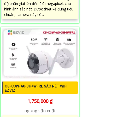
độ phân giải lên đến 2.0 megapixel, cho
hình ảnh sắc nét. Được thiết kế đúng tiêu
chuẩn, camera này có...
CS-C3W-A0-3H4WFRL SẮC NÉT WIFI
EZVIZ
1,750,000 ₫
ngung s₫n xu₫t