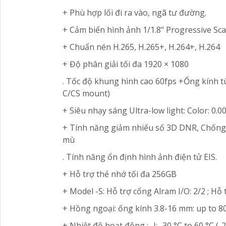
+ Phù hợp lối đi ra vào, ngã tư đường.
+ Cảm biến hình ảnh 1/1.8" Progressive S
+ Chuẩn nén H.265, H.265+, H.264+, H.264
+ Độ phân giải tối đa 1920 × 1080
. Tốc độ khung hình cao 60fps +Ống kính tù
C/CS mount)
+ Siêu nhạy sáng Ultra-low light: Color: 0.
+ Tính năng giảm nhiếu số 3D DNR, Chốn
mù
. Tính năng ổn định hình ảnh điện tử EIS.
+ Hỗ trợ thẻ nhớ tối đa 256GB
+ Model -S: Hỗ trợ cổng Alram I/O: 2/2 ; Hỗ 
+ Hồng ngoại: ống kính 3.8-16 mm: up to 8
+ Nhiệt độ hoạt động : -I: -30 °C to 60 °C (-22