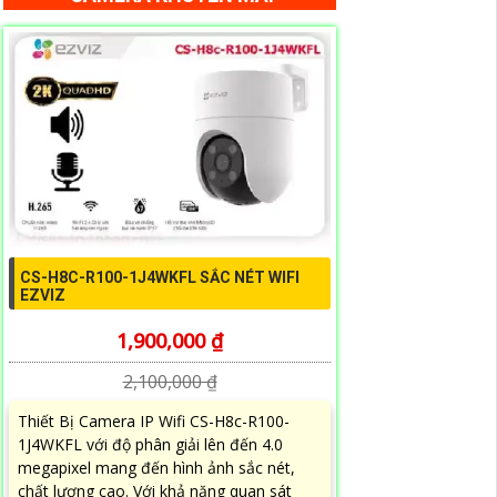
CS-H8C-R100-1J4WKFL SẮC NÉT WIFI
EZVIZ
1,900,000 ₫
2,100,000 ₫
Thiết Bị Camera IP Wifi CS-H8c-R100-
1J4WKFL với độ phân giải lên đến 4.0
megapixel mang đến hình ảnh sắc nét,
chất lượng cao. Với khả năng quan sát