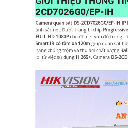
GIỚI THIỆU THÔNG T
2CD7026G0/EP-IH
Camera quan sát DS-2CD7026G0/EP-IH IP 
ảnh sắc nét. Được trang bị chip
Progressiv
FULL HD 1080P
cho độ nét vừa đủ trong c
Smart IR có tầm xa 120m
giúp quan sát hi
năng chống trộm và thu âm chất lượng.
Để
lợi từ việc sử dụng
H.265+
. Camera
DS-2CD