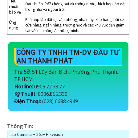
Tiêu
Đạt chuẩn IP67 chống bụi và chống nước, thích hợp lắp đặt
chuẩn
trong nhà và ngoài trời.
bảo vệ
Phù hợp lắp đặt tại văn phòng, nhà máy, kho hàng, bãi xe,
Ứng
cửa hàng, ngân hàng, trường học và các khu vực cần giám
dụng
sát với tính năng AI thông minh.
CÔNG TY TNHH TM-DV ĐẦU TƯ
AN THÀNH PHÁT
Trụ Sở:
51 Lũy Bán Bích, Phường Phú Thạnh,
TP.HCM
Hotline:
0906.72.73.77
Kỹ Thuật:
0906.855.330
Điện Thoại:
(028) 6688.4949
Thông Tin:
Lắp Camera H.265+ Hikvision