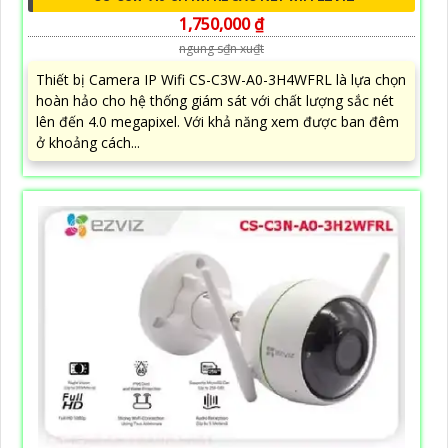
1,750,000 ₫
ngung s₫n xu₫t
Thiết bị Camera IP Wifi CS-C3W-A0-3H4WFRL là lựa chọn
hoàn hảo cho hệ thống giám sát với chất lượng sắc nét
lên đến 4.0 megapixel. Với khả năng xem được ban đêm
ở khoảng cách...