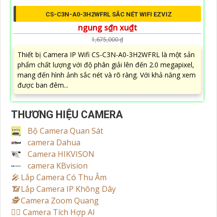
CS-C3N-A0-3H2WFRL SẮC NÉT WIFI EZVIZ
ngung s₫n xu₫t
1,675,000 ₫
Thiết bị Camera IP Wifi CS-C3N-A0-3H2WFRL là một sản
phẩm chất lượng với độ phân giải lên đến 2.0 megapixel,
mang đến hình ảnh sắc nét và rõ ràng. Với khả năng xem
được ban đêm...
THƯƠNG HIỆU CAMERA
Bộ Camera Quan Sát
camera Dahua
Camera HIKVISON
camera KBvision
️🎤️
Lắp Camera Có Thu Âm
📶
Lắp Camera IP Không Dây
🕵️
Camera Zoom Quang
🧛‍♀️
Camera Tích Hợp AI