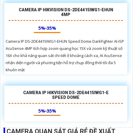
CAMERA IP HIKVISION DS-2DE4415IWG1-EHUN
4MP
5%-35%
Camera IP DS-2DE4415IWG1-EHUN Speed Dome DarkFighter AI-ISP
AcuSense 4MP tích hợp zoom quang học 15X và zoom kỹ thuật số
16X cho khả năng quan sát chi tiết ở khoảng cách xa, AI AcuSense
nhận diện người và phương tiện hỗ trợ chụp đồng thời tối đa 5
khuôn mặt
CAMERA IP HIKVISION DS-2DE4415IWG1-E
SPEED DOME
5%-35%
CAMERA QUAN SÁT GIÁ RẺ ĐỀ XUẤT