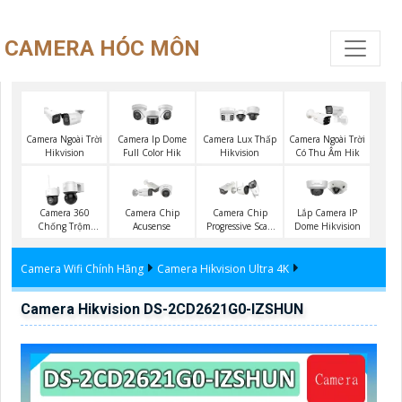
CAMERA HÓC MÔN
Camera Ngoài Trời
Camera Ip Dome
Camera Lux Thấp
Camera Ngoài Trời
Hikvision
Full Color Hik
Hikvision
Có Thu Âm Hik
Camera 360
Camera Chip
Camera Chip
Lắp Camera IP
Chống Trộm
Acusense
Progressive Scan
Dome Hikvision
Hikvision
CMOS Hikvision
Camera Wifi Chính Hãng
Camera Hikvision Ultra 4K
Camera Hikvision DS-2CD2621G0-IZSHUN