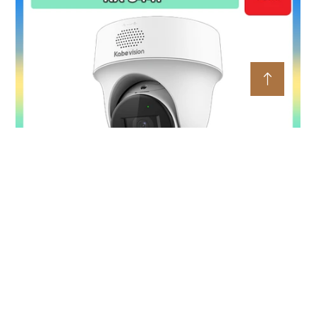
Camera PT Ốp Trần 4MP KBVISION KX-S44P
5%-35%
Liên hệ
4MP sắc nét + quay ngang 345° – bao quát chi tiết toàn
không gian LED ấm + hồng ngoại 30m – Full Color ban đêm
linh hoạt Còi hú + đèn chớp 10 âm tùy chỉnh – cảnh báo chủ
động tức thì