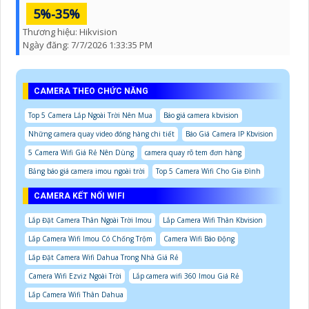
5%-35%
Thương hiệu:
Hikvision
Ngày đăng:
7/7/2026 1:33:35 PM
CAMERA THEO CHỨC NĂNG
Top 5 Camera Lắp Ngoài Trời Nên Mua
Báo giá camera kbvision
Những camera quay video đóng hàng chi tiết
Báo Giá Camera IP Kbvision
5 Camera Wifi Giá Rẻ Nên Dùng
camera quay rõ tem đơn hàng
Bảng báo giá camera imou ngoài trời
Top 5 Camera Wifi Cho Gia Đình
CAMERA KẾT NỐI WIFI
Lắp Đặt Camera Thân Ngoài Trời Imou
Lắp Camera Wifi Thân Kbvision
Lắp Camera Wifi Imou Có Chống Trộm
Camera Wifi Báo Động
Lắp Đặt Camera Wifi Dahua Trong Nhà Giá Rẻ
Camera Wifi Ezviz Ngoài Trời
Lắp camera wifi 360 Imou Giá Rẻ
Lắp Camera Wifi Thân Dahua