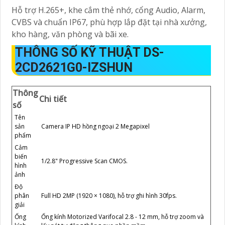
Hỗ trợ H.265+, khe cắm thẻ nhớ, cổng Audio, Alarm,
CVBS và chuẩn IP67, phù hợp lắp đặt tại nhà xưởng,
kho hàng, văn phòng và bãi xe.
THÔNG SỐ KỸ THUẬT DS-
2CD2621G0-IZSHUN
Thông
Chi tiết
số
Tên
sản
Camera IP HD hồng ngoại 2 Megapixel
phẩm
Cảm
biến
1/2.8" Progressive Scan CMOS.
hình
ảnh
Độ
phân
Full HD 2MP (1920 × 1080), hỗ trợ ghi hình 30fps.
giải
Ống
Ống kính Motorized Varifocal 2.8 - 12 mm, hỗ trợ zoom và