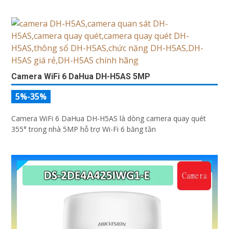
256GB ONVIF và điều khiển từ xa qua ứng dụng DMSS
Camera WiFi 6 DaHua DH-H5AS 5MP
5%-35%
Camera WiFi 6 DaHua DH-H5AS là dòng camera quay quét
355° trong nhà 5MP hỗ trợ Wi-Fi 6 băng tần