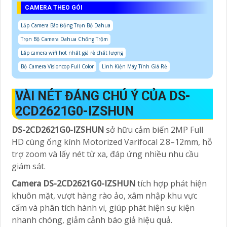
CAMERA THEO GÓI
Lắp Camera Báo Động Trọn Bộ Dahua
Trọn Bộ Camera Dahua Chống Trộm
Lắp camera wifi hot nhất giá rẻ chất lượng
Bộ Camera Visioncop Full Color
Linh Kiện Máy Tính Giá Rẻ
VÀI NÉT ĐÁNG CHÚ Ý CỦA DS-
2CD2621G0-IZSHUN
DS-2CD2621G0-IZSHUN
sở hữu cảm biến 2MP Full
HD cùng ống kính Motorized Varifocal 2.8–12mm, hỗ
trợ zoom và lấy nét từ xa, đáp ứng nhiều nhu cầu
giám sát.
Camera DS-2CD2621G0-IZSHUN
tích hợp phát hiện
khuôn mặt, vượt hàng rào ảo, xâm nhập khu vực
cấm và phân tích hành vi, giúp phát hiện sự kiện
nhanh chóng, giảm cảnh báo giả hiệu quả.