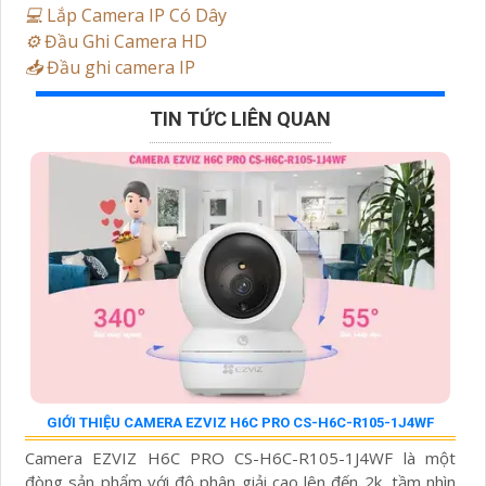
💻
Lắp Camera IP Có Dây
⚙️
Đầu Ghi Camera HD
📥
Đầu ghi camera IP
TIN TỨC LIÊN QUAN
GIỚI THIỆU CAMERA EZVIZ H6C PRO CS-H6C-R105-1J4WF
Camera EZVIZ H6C PRO CS-H6C-R105-1J4WF là một
đòng sản phẩm với độ phân giải cao lên đến 2k, tầm nhìn