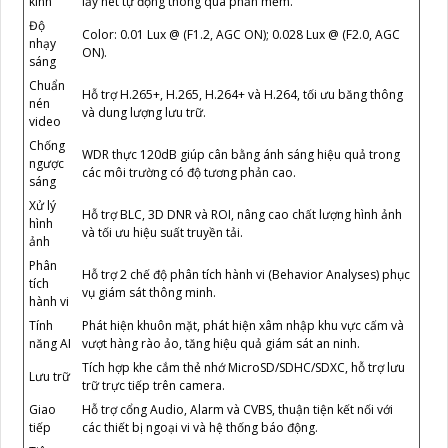
kính
lấy nét tự động thông qua phần mềm.
Độ
Color: 0.01 Lux @ (F1.2, AGC ON); 0.028 Lux @ (F2.0, AGC
nhạy
ON).
sáng
Chuẩn
Hỗ trợ H.265+, H.265, H.264+ và H.264, tối ưu băng thông
nén
và dung lượng lưu trữ.
video
Chống
WDR thực 120dB giúp cân bằng ánh sáng hiệu quả trong
ngược
các môi trường có độ tương phản cao.
sáng
Xử lý
Hỗ trợ BLC, 3D DNR và ROI, nâng cao chất lượng hình ảnh
hình
và tối ưu hiệu suất truyền tải.
ảnh
Phân
Hỗ trợ 2 chế độ phân tích hành vi (Behavior Analyses) phục
tích
vụ giám sát thông minh.
hành vi
Tính
Phát hiện khuôn mặt, phát hiện xâm nhập khu vực cấm và
năng AI
vượt hàng rào ảo, tăng hiệu quả giám sát an ninh.
Tích hợp khe cắm thẻ nhớ MicroSD/SDHC/SDXC, hỗ trợ lưu
Lưu trữ
trữ trực tiếp trên camera.
Giao
Hỗ trợ cổng Audio, Alarm và CVBS, thuận tiện kết nối với
tiếp
các thiết bị ngoại vi và hệ thống báo động.