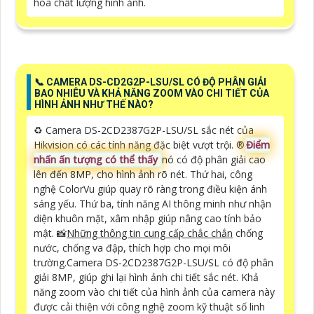
hóa chất lượng hình ảnh.
📞 CAMERA DS-CD2G2P-LSU/SL CÓ ĐỘ PHÂN GIẢI
BAO NHIÊU VÀ KHẢ NĂNG ZOOM VÀO CHI TIẾT CỦA
HÌNH ẢNH NHƯ THẾ NÀO?
♻️ Camera DS-2CD2387G2P-LSU/SL sắc nét của
Hikvision có các tính năng đặc biệt vượt trội. ®️
Điểm
nhấn ấn tượng có thể thấy
nó có độ phân giải cao
lên đến 8MP, cho hình ảnh rõ nét. Thứ hai, công
nghệ ColorVu giúp quay rõ ràng trong điều kiện ánh
sáng yếu. Thứ ba, tính năng AI thông minh như nhận
diện khuôn mặt, xâm nhập giúp nâng cao tính bảo
mật. 📸
Những thông tin cung cấp chắc chắn
chống
nước, chống va đập, thích hợp cho mọi môi
trường.Camera DS-2CD2387G2P-LSU/SL có độ phân
giải 8MP, giúp ghi lại hình ảnh chi tiết sắc nét. Khả
năng zoom vào chi tiết của hình ảnh của camera này
được cải thiện với công nghệ zoom kỹ thuật số linh