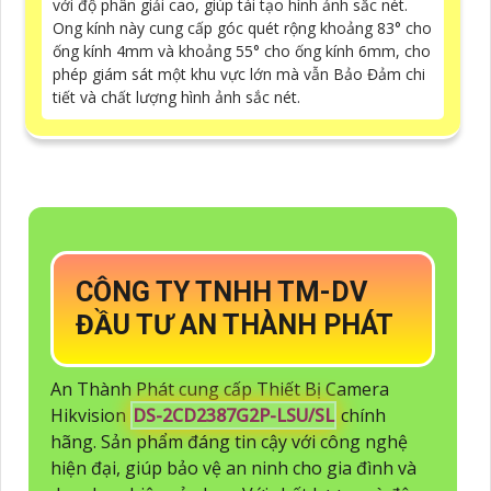
với độ phân giải cao, giúp tái tạo hình ảnh sắc nét.
Ong kính này cung cấp góc quét rộng khoảng 83° cho
ống kính 4mm và khoảng 55° cho ống kính 6mm, cho
phép giám sát một khu vực lớn mà vẫn Bảo Đảm chi
tiết và chất lượng hình ảnh sắc nét.
CÔNG TY TNHH TM-DV
ĐẦU TƯ AN THÀNH PHÁT
An Thành Phát cung cấp Thiết Bị Camera
Hikvision
DS-2CD2387G2P-LSU/SL
chính
hãng. Sản phẩm đáng tin cậy với công nghệ
hiện đại, giúp bảo vệ an ninh cho gia đình và