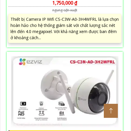
1,750,000 ₫
ngung s₫n xu₫t
Thiết bị Camera IP Wifi CS-C3W-A0-3H4WFRL là lựa chọn
hoàn hảo cho hệ thống giám sát với chất lượng sắc nét
lên đến 4.0 megapixel. Với khả năng xem được ban đêm
ở khoảng cách...