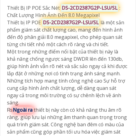
Thiết Bị IP POE Sắc Nét
DS-2CD2387G2P-LSU/SL
:
Chất Lượng Hình Ảnh Đến 8.0 Megapixel
Thiết bị IP POE
DS-2CD2387G2P-LSU/SL
là một sản
phẩm giám sát chất lượng cao, mang đến hình ảnh
đến độ phân giải 8.0 megapixel, cho phép quan sát
từng chi tiết nhỏ một cách rõ ràng và chi tiết.
Một trong những điểm nổi bật của thiết bị này là
khả năng chống ngược sáng DWDR lên đến 130db,
giúp hình ảnh vẫn rõ nét và sắc sảo ngay cả khi được
lắp đặt ở những nơi có tình trạng ánh sáng mạnh.
Những tích hợp mang tính công nghệ cao Sự hỗ trợ
cung cấp hình ảnh chất lượng, dễ dàng quan sát
ngay cả trong môi trường có sự chênh lệch về ánh
sáng.
₨
Ngoài ra
thiết bị này còn có khả năng thu âm rõ
ràng, giúp lưu lại những âm thanh quan trọng trong
quá trình giám sát. Công nghệ ban đêm có màu của
sản phẩm cũng góp phần tối ưu hóa việc giám sát