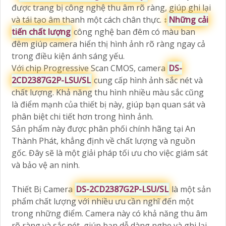
được trang bị công nghệ thu âm rõ ràng, giúp ghi lại
và tái tạo âm thanh một cách chân thực. ↕️
Những cải
tiến chất lượng
công nghệ ban đêm có màu ban
đêm giúp camera hiển thị hình ảnh rõ ràng ngay cả
trong điều kiện ánh sáng yếu.
Với chip Progressive Scan CMOS, camera
DS-
2CD2387G2P-LSU/SL
cung cấp hình ảnh sắc nét và
chất lượng. Khả năng thu hình nhiều màu sắc cũng
là điểm mạnh của thiết bị này, giúp bạn quan sát và
phân biệt chi tiết hơn trong hình ảnh.
Sản phẩm này được phân phối chính hãng tại An
Thành Phát, khẳng định về chất lượng và nguồn
gốc. Đây sẽ là một giải pháp tối ưu cho việc giám sát
và bảo vệ an ninh.
Thiết Bị Camera
DS-2CD2387G2P-LSU/SL
là một sản
phẩm chất lượng với nhiều ưu cần nghĩ đến một
trong những điểm. Camera này có khả năng thu âm
rõ ràng và sắc nét, giúp bạn dễ dàng nghe và ghi lại