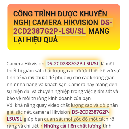
CÔNG TRÌNH ĐƯỢC KHUYẾN
NGHỊ CAMERA HIKVISION
DS-
2CD2387G2P-LSU/SL
MANG
LẠI HIỆU QUẢ
Camera Hikvision
DS-2CD2387G2P-LSU/SL
là một
thiết bị giám sát chất lượng cao, được thiết kế với sự
tinh tế và mỹ thuật để phục vụ cho các không gian
như nhà hàng và khách sạn. Camera này mang đến
sự hiện đại và chuyên nghiệp trong việc giám sát và
bảo vệ môi trường kinh doanh của bạn.
Với khả năng quay video chất lượng cao và độ phân
giải sắc nét, camera Hikvision
DS-2CD2387G2P-
LSU/SL
giúp bạn quan sát mọi góc độ một cách rõ
ràng và chi tiết. ↕️
Những cải tiến chất lượng
tính