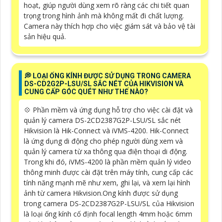
hoạt, giúp người dùng xem rõ ràng các chi tiết quan
trọng trong hình ảnh mà không mất đi chất lượng.
Camera này thích hợp cho việc giám sát và bảo vệ tài
sản hiệu quả.
️💭 LOẠI ỐNG KÍNH ĐƯỢC SỬ DỤNG TRONG CAMERA
DS-CD2G2P-LSU/SL SẮC NÉT CỦA HIKVISION VÀ
CUNG CẤP GÓC QUÉT NHƯ THẾ NÀO?
💠 Phần mềm và ứng dụng hỗ trợ cho việc cài đặt và
quản lý camera DS-2CD2387G2P-LSU/SL sắc nét
Hikvision là Hik-Connect và iVMS-4200. Hik-Connect
là ứng dụng di động cho phép người dùng xem và
quản lý camera từ xa thông qua điện thoại di động.
Trong khi đó, iVMS-4200 là phần mềm quản lý video
thông minh được cài đặt trên máy tính, cung cấp các
tính năng mạnh mẽ như xem, ghi lại, và xem lại hình
ảnh từ camera Hikvision.Ong kính được sử dụng
trong camera DS-2CD2387G2P-LSU/SL của Hikvision
là loại ống kính cố định focal length 4mm hoặc 6mm