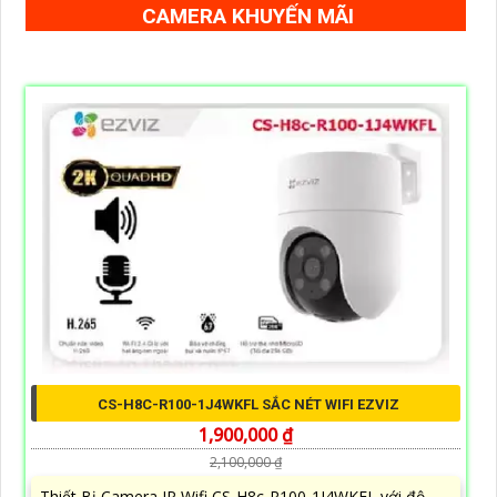
CAMERA KHUYẾN MÃI
CS-H8C-R100-1J4WKFL SẮC NÉT WIFI EZVIZ
1,900,000 ₫
2,100,000 ₫
Thiết Bị Camera IP Wifi CS-H8c-R100-1J4WKFL với độ