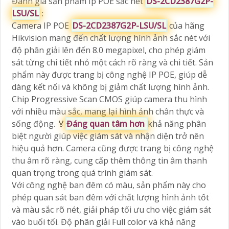
Đánh giá sản phẩm Ip POE sắc nét
DS-2CD2387G2P-
LSU/SL
:
Camera IP POE
DS-2CD2387G2P-LSU/SL
của hãng
Hikvision mang đến chất lượng hình ảnh sắc nét với
độ phân giải lên đến 8.0 megapixel, cho phép giám
sát từng chi tiết nhỏ một cách rõ ràng và chi tiết. Sản
phẩm này được trang bị công nghệ IP POE, giúp dễ
dàng kết nối và không bị giảm chất lượng hình ảnh.
Chip Progressive Scan CMOS giúp camera thu hình
với nhiều màu sắc, mang lại hình ảnh chân thực và
sống động. ️🏅️
Đáng quan tâm hơn
khả năng phân
biệt người giúp việc giám sát và nhận diện trở nên
hiệu quả hơn. Camera cũng được trang bị công nghệ
thu âm rõ ràng, cung cấp thêm thông tin âm thanh
quan trọng trong quá trình giám sát.
Với công nghệ ban đêm có màu, sản phẩm này cho
phép quan sát ban đêm với chất lượng hình ảnh tốt
và màu sắc rõ nét, giải pháp tối ưu cho việc giám sát
vào buổi tối. Độ phân giải Full color và khả năng