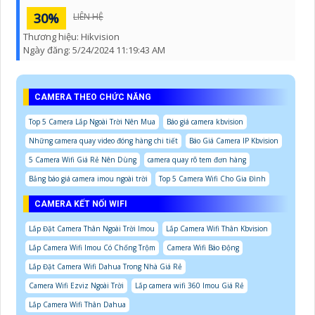
30%
LIÊN HỆ
Thương hiệu:
Hikvision
Ngày đăng:
5/24/2024 11:19:43 AM
CAMERA THEO CHỨC NĂNG
Top 5 Camera Lắp Ngoài Trời Nên Mua
Báo giá camera kbvision
Những camera quay video đóng hàng chi tiết
Báo Giá Camera IP Kbvision
5 Camera Wifi Giá Rẻ Nên Dùng
camera quay rõ tem đơn hàng
Bảng báo giá camera imou ngoài trời
Top 5 Camera Wifi Cho Gia Đình
CAMERA KẾT NỐI WIFI
Lắp Đặt Camera Thân Ngoài Trời Imou
Lắp Camera Wifi Thân Kbvision
Lắp Camera Wifi Imou Có Chống Trộm
Camera Wifi Báo Động
Lắp Đặt Camera Wifi Dahua Trong Nhà Giá Rẻ
Camera Wifi Ezviz Ngoài Trời
Lắp camera wifi 360 Imou Giá Rẻ
Lắp Camera Wifi Thân Dahua