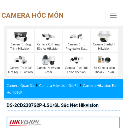
CAMERA HÓC MÔN
Camera Chống
Camera Có Hàng
Camera Chip
Camera Starlight
Trộm Hikvision
Rào Ảo Hikvision
Progressive Scan
Hikvision
CMOS Hikvision
Camera Thiết Kế
Camera Hikvision
Camera IP AI Full
Bộ Camera Đàm
Kim Loại Hikvision
Zoom
Color Kbvision
Thoại 2 Chiều
Camera Quan Sát
Camera Hikvision Giá Rẻ
Camera Hikvision Full
Hd 1080P
DS-2CD2387G2P-LSU/SL Sắc Nét Hikvision