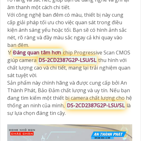
âm thanh một cách chi tiết.
Với công nghệ ban đêm có màu, thiết bị này cung
cấp giải pháp tối ưu cho việc quan sát trong điều
kiện ánh sáng yếu hoặc tối. Bạn sẽ có hình ảnh sắc
nét, rõ ràng và đầy màu sắc ngay cả khi quay vào
ban đêm.
️🏅️
Đáng quan tâm hơn
chip Progressive Scan CMOS
giúp camera
DS-2CD2387G2P-LSU/SL
thu hình với
chất lượng cao và chi tiết, mang lại trải nghiệm quan
sát tuyệt vời.
Sản phẩm này chính hãng và được cung cấp bởi An
Thành Phát, Bảo Đảm chất lượng và uy tín. Nếu bạn
đang tìm kiếm một thiết bị camera chất lượng cho hệ
thống an ninh của mình,
DS-2CD2387G2P-LSU/SL
là
sự lựa chọn đáng tin cậy.