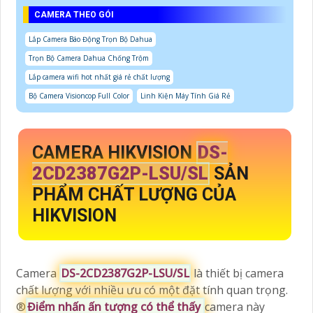
CAMERA THEO GÓI
Lắp Camera Báo Động Trọn Bộ Dahua
Trọn Bộ Camera Dahua Chống Trộm
Lắp camera wifi hot nhất giá rẻ chất lượng
Bộ Camera Visioncop Full Color
Linh Kiện Máy Tính Giá Rẻ
CAMERA HIKVISION
DS-
2CD2387G2P-LSU/SL
SẢN
PHẨM CHẤT LƯỢNG CỦA
HIKVISION
Camera
DS-2CD2387G2P-LSU/SL
là thiết bị camera
chất lượng với nhiều ưu có một đặt tính quan trọng.
®️
Điểm nhấn ấn tượng có thể thấy
camera này