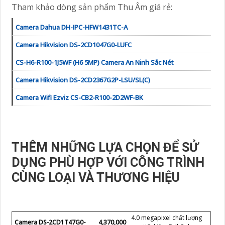
Tham khảo dòng sản phẩm Thu Âm giá rẻ:
Camera Dahua DH-IPC-HFW1431TC-A
Camera Hikvision DS-2CD1047G0-LUFC
CS-H6-R100-1J5WF (H6 5MP) Camera An Ninh Sắc Nét
Camera Hikvision DS-2CD2367G2P-LSU/SL(C)
Camera Wifi Ezviz CS-CB2-R100-2D2WF-BK
THÊM NHỮNG LỰA CHỌN ĐỂ SỬ
DỤNG PHÙ HỢP VỚI CÔNG TRÌNH
CÙNG LOẠI VÀ THƯƠNG HIỆU
4.0 megapixel chất lượng
Camera DS-2CD1T47G0-
4,370,000