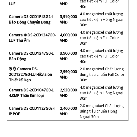
cao tiết kiệm Full Color
LUF
VNĐ
40m
4.0 megapixel chất lượng
Camera DS-2CD1P43G2-I
3,910,000
cao tiết kiệm Hồng Ngoại
Báo Động Chuyển Động
VNĐ
30m
4.0 megapixel chất lượng
Camera ❂ DS-2CD1347G0-
4,000,000
cao tiết kiệm Full Color
LUF Thu Âm
VNĐ
30m
4.0 megapixel chất lượng
Camera DS-2CD1347G0-L
3,900,000
cao tiết kiệm Full Color
Báo Động
VNĐ
40m
🌟👌 Camera DS-
2.0 megapixel Chất lượng
2,990,000
2CD1327G0-LU Hikvision
đúng tiêu chuẩn Full Color
VNĐ
Thiết kế Đẹp
30m
4.0 megapixel chất lượng
Camera DS-2CD1047G0-L
2,930,000
cao tiết kiệm Hồng Ngoại
4.0MP Thân Kim loại
VNĐ
30m
2.0 megapixel Chất lượng
Camera DS-2CD1123G0E-I
2,460,000
đúng tiêu chuẩn Hồng
IP POE
VNĐ
Ngoại 30m