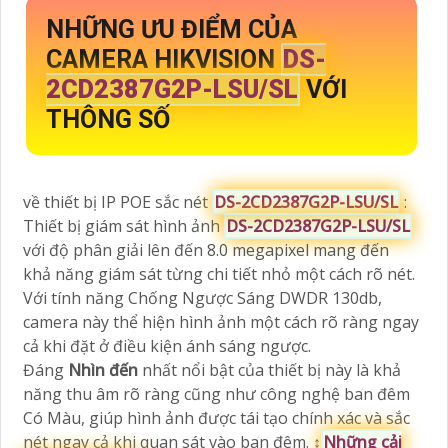
NHỮNG ƯU ĐIỂM CỦA
CAMERA HIKVISION
DS-
2CD2387G2P-LSU/SL
VỚI
THÔNG SỐ
về thiết bị IP POE sắc nét
DS-2CD2387G2P-LSU/SL
:
Thiết bị giám sát hình ảnh
DS-2CD2387G2P-LSU/SL
với độ phân giải lên đến 8.0 megapixel mang đến
khả năng giám sát từng chi tiết nhỏ một cách rõ nét.
Với tính năng Chống Ngược Sáng DWDR 130db,
camera này thể hiện hình ảnh một cách rõ ràng ngay
cả khi đặt ở điều kiện ánh sáng ngược.
Đáng
Nhìn đến
nhất nổi bật của thiết bị này là khả
năng thu âm rõ ràng cũng như công nghệ ban đêm
Có Màu, giúp hình ảnh được tái tạo chính xác và sắc
nét ngay cả khi quan sát vào ban đêm. ↕️
Những cải