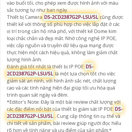
vào buổi tối, cho phép xem được hình ảnh với màu
sắc tương tự như ban ngày.
Thiết bị Camera
DS-2CD2387G2P-LSU/SL
cũng được
thiết kế với thông số phù hợp cho việc lắp đặt ở các
vị trí trong căn hộ nhà phố, với thiết kế Dome kim
loại chắc chắn và đẹp mắt. Nhờ công nghệ IP POE,
việc cấp nguồn và truyền dữ liệu qua mạng được
thực hiện một cách hiệu quả, không làm giảm chất
lượng hình ảnh.
Đánh giá tốt nhất là thiết bị IP POE
DS-
2CD2387G2P-LSU/SL
là một lựa chọn tốt cho việc
giám sát an ninh, với hình ảnh sắc nét, chất lượng
cao và các tính năng hiện đại giúp tối ưu hóa quá
trình quan sát ngày và đêm.
*Editor's Note: Đây là một bài review chất lượng với
các đặc điểm nổi bật của thiết bị giám sát IP POE
DS-
2CD2387G2P-LSU/SL
. Cung cấp thông tin cụ thể và
chi tiết về sản phẩm, bài review giúp người đọc hiểu
rõ hơn về tính năng và ưu điểm của sản phẩm.*