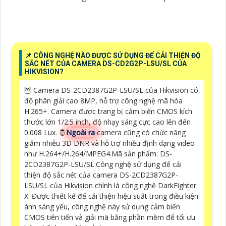
📌 CÔNG NGHỆ NÀO ĐƯỢC SỬ DỤNG ĐỂ CẢI THIỆN ĐỘ
SẮC NÉT CỦA CAMERA DS-CD2G2P-LSU/SL CỦA
HIKVISION?
🦉 Camera DS-2CD2387G2P-LSU/SL của Hikvision có
độ phân giải cao 8MP, hỗ trợ công nghệ mã hóa
H.265+. Camera được trang bị cảm biến CMOS kích
thước lớn 1/2.5 inch, độ nhạy sáng cực cao lên đến
0.008 Lux. 🤴
Ngoài ra
camera cũng có chức năng
giảm nhiễu 3D DNR và hỗ trợ nhiều định dạng video
như H.264+/H.264/MPEG4.Mã sản phẩm: DS-
2CD2387G2P-LSU/SL.Công nghệ sử dụng để cải
thiện độ sắc nét của camera DS-2CD2387G2P-
LSU/SL của Hikvision chính là công nghệ DarkFighter
X. Được thiết kế để cải thiện hiệu suất trong điều kiện
ánh sáng yếu, công nghệ này sử dụng cảm biến
CMOS tiên tiến và giải mã bằng phần mềm để tối ưu