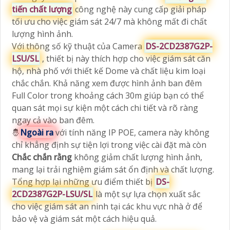
tiến chất lượng
công nghệ này cung cấp giải pháp
tối ưu cho việc giám sát 24/7 mà không mất đi chất
lượng hình ảnh.
Với thông số kỹ thuật của Camera
DS-2CD2387G2P-
LSU/SL
, thiết bị này thích hợp cho việc giám sát căn
hộ, nhà phố với thiết kế Dome và chất liệu kim loại
chắc chắn. Khả năng xem được hình ảnh ban đêm
Full Color trong khoảng cách 30m giúp bạn có thể
quan sát mọi sự kiện một cách chi tiết và rõ ràng
ngay cả vào ban đêm.
🤴
Ngoài ra
với tính năng IP POE, camera này không
chỉ khẳng định sự tiện lợi trong việc cài đặt mà còn
Chắc chắn rằng
không giảm chất lượng hình ảnh,
mang lại trải nghiệm giám sát ổn định và chất lượng.
Tổng hợp lại những ưu điểm thiết bị
DS-
2CD2387G2P-LSU/SL
là một sự lựa chọn xuất sắc
cho việc giám sát an ninh tại các khu vực nhà ở để
bảo vệ và giám sát một cách hiệu quả.