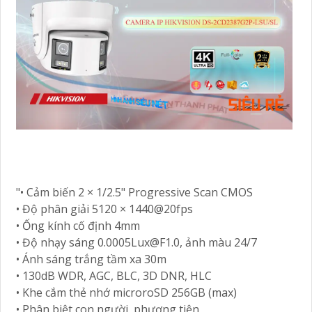
"• Cảm biến 2 × 1/2.5" Progressive Scan CMOS
• Độ phân giải 5120 × 1440@20fps
• Ống kính cố định 4mm
• Độ nhạy sáng 0.0005Lux@F1.0, ảnh màu 24/7
• Ánh sáng trắng tầm xa 30m
• 130dB WDR, AGC, BLC, 3D DNR, HLC
• Khe cắm thẻ nhớ microroSD 256GB (max)
• Phân biệt con người, phương tiện