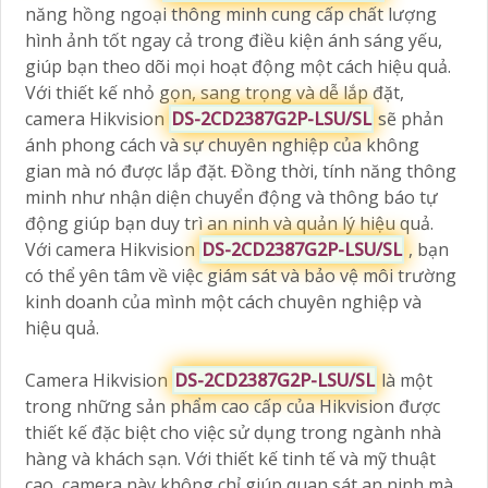
năng hồng ngoại thông minh cung cấp chất lượng
hình ảnh tốt ngay cả trong điều kiện ánh sáng yếu,
giúp bạn theo dõi mọi hoạt động một cách hiệu quả.
Với thiết kế nhỏ gọn, sang trọng và dễ lắp đặt,
camera Hikvision
DS-2CD2387G2P-LSU/SL
sẽ phản
ánh phong cách và sự chuyên nghiệp của không
gian mà nó được lắp đặt. Đồng thời, tính năng thông
minh như nhận diện chuyển động và thông báo tự
động giúp bạn duy trì an ninh và quản lý hiệu quả.
Với camera Hikvision
DS-2CD2387G2P-LSU/SL
, bạn
có thể yên tâm về việc giám sát và bảo vệ môi trường
kinh doanh của mình một cách chuyên nghiệp và
hiệu quả.
Camera Hikvision
DS-2CD2387G2P-LSU/SL
là một
trong những sản phẩm cao cấp của Hikvision được
thiết kế đặc biệt cho việc sử dụng trong ngành nhà
hàng và khách sạn. Với thiết kế tinh tế và mỹ thuật
cao, camera này không chỉ giúp quan sát an ninh mà